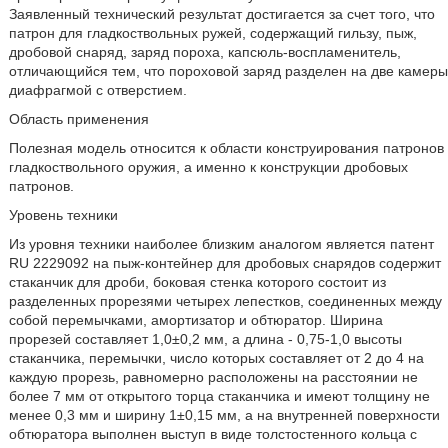
Заявленный технический результат достигается за счет того, что
патрон для гладкоствольных ружей, содержащий гильзу, пыж,
дробовой снаряд, заряд пороха, капсюль-воспламенитель,
отличающийся тем, что пороховой заряд разделен на две камеры
диафрагмой с отверстием.
Область применения
Полезная модель относится к области конструирования патронов
гладкоствольного оружия, а именно к конструкции дробовых
патронов.
Уровень техники
Из уровня техники наиболее близким аналогом является патент
RU 2229092 на пыж-контейнер для дробовых снарядов содержит
стаканчик для дроби, боковая стенка которого состоит из
разделенных прорезями четырех лепестков, соединенных между
собой перемычками, амортизатор и обтюратор. Ширина
прорезей составляет 1,0±0,2 мм, а длина - 0,75-1,0 высоты
стаканчика, перемычки, число которых составляет от 2 до 4 на
каждую прорезь, равномерно расположены на расстоянии не
более 7 мм от открытого торца стаканчика и имеют толщину не
менее 0,3 мм и ширину 1±0,15 мм, а на внутренней поверхности
обтюратора выполнен выступ в виде толстостенного кольца с