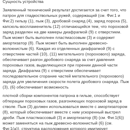
Сущность устройства
Заявленный технический результат достигается за счет того, что
патрон для гладкоствольных ружей, содержащий (см. Фиг.1 и
Фиг.2) гильзу (1), пыж (3), дробовой снаряд (4), заряд пороха (5),
капсюль-воспламенитель (12) отличающийся тем, что пороховой
заряд разделен на две камеры диафрагмой (9) с отверстием.
Пыж может быть выполнен пластмассовым (3) и содержит
амортизатор (8). Пыж может быть выполнен древесно-
волокнистым (6). Каждая из отделенных диафрагмой (9) с
отверстием частей (10), (11) метательного (порохового) заряда,
обеспечивает разгон дробового снаряда за счет давления
пороховых газов, выделяющихся при горении данной части
заряда. Диафрагма (9) с отверстием обеспечивает
последовательное сгорание частей метательного (порохового)
заряда для увеличения скорости полета дробового снаряда. Пыж
(3), (6) обеспечивает возможность
плотной сборки компонентов патрона в гильзе, способствует
обтюрации пороховых газов, разгоняющих пороховой заряд в
стволе. Пыж (3) должен использоваться вместе с амортизатором
(8), который обеспечивает вместе с ним ускоренный выстрел
дроби. Пыж пластмассовый (3) и амортизатор (8) (см. Фиг.1(6))
может заменяться на пыж древесно-волокнистый (6) (см.
Фиг.1(а)), структура расположения которого имитирует