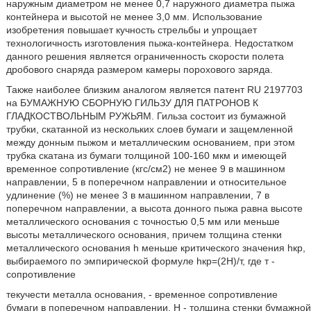
наружным диаметром не менее 0,7 наружного диаметра пыжа
контейнера и высотой не менее 3,0 мм. Использование
изобретения повышает кучность стрельбы и упрощает
технологичность изготовления пыжа-контейнера. Недостатком
данного решения является ограниченность скорости полета
дробового снаряда размером камеры порохового заряда.
Также наиболее близким аналогом является патент RU 2197703
на БУМАЖНУЮ СБОРНУЮ ГИЛЬЗУ ДЛЯ ПАТРОНОВ К
ГЛАДКОСТВОЛЬНЫМ РУЖЬЯМ. Гильза состоит из бумажной
трубки, скатанной из нескольких слоев бумаги и защемленной
между донным пыжом и металлическим основанием, при этом
трубка скатана из бумаги толщиной 100-160 мкм и имеющей
временное сопротивление (кгс/см2) не менее 9 в машинном
направлении, 5 в поперечном направлении и относительное
удлинение (%) не менее 3 в машинном направлении, 7 в
поперечном направлении, а высота донного пыжа равна высоте
металлического основания с точностью 0,5 мм или меньше
высоты металлического основания, причем толщина стенки
металлического основания h меньше критического значения hкр,
выбираемого по эмпирической формуле hкр=(2Н)/т, где т -
сопротивление
текучести металла основания, - временное сопротивление
бумаги в поперечном направлении, Н - толщина стенки бумажной