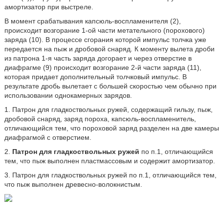
амортизатор при выстреле.
В момент срабатывания капсюль-воспламенителя (2),
происходит возгорание 1-ой части метательного (порохового)
заряда (10). В процессе сгорания которой импульс толчка уже
передается на пыж и дробовой снаряд. К моменту вылета дроби
из патрона 1-я часть заряда догорает и через отверстие в
диафрагме (9) происходит возгорание 2-й части заряда (11),
которая придает дополнительный толчковый импульс. В
результате дробь вылетает с большей скоростью чем обычно при
использовании однокамерных зарядов.
1. Патрон для гладкоствольных ружей, содержащий гильзу, пыж,
дробовой снаряд, заряд пороха, капсюль-воспламенитель,
отличающийся тем, что пороховой заряд разделен на две камеры
диафрагмой с отверстием.
2.
Патрон для гладкоствольных ружей
по п.1, отличающийся
тем, что пыж выполнен пластмассовым и содержит амортизатор.
3. Патрон для гладкоствольных ружей по п.1, отличающийся тем,
что пыж выполнен древесно-волокнистым.