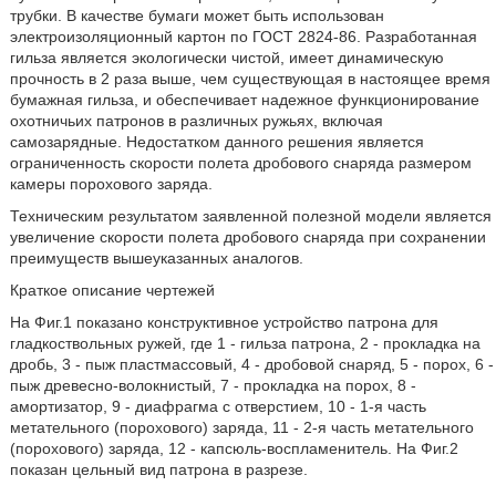
трубки. В качестве бумаги может быть использован
электроизоляционный картон по ГОСТ 2824-86. Разработанная
гильза является экологически чистой, имеет динамическую
прочность в 2 раза выше, чем существующая в настоящее время
бумажная гильза, и обеспечивает надежное функционирование
охотничьих патронов в различных ружьях, включая
самозарядные. Недостатком данного решения является
ограниченность скорости полета дробового снаряда размером
камеры порохового заряда.
Техническим результатом заявленной полезной модели является
увеличение скорости полета дробового снаряда при сохранении
преимуществ вышеуказанных аналогов.
Краткое описание чертежей
На Фиг.1 показано конструктивное устройство патрона для
гладкоствольных ружей, где 1 - гильза патрона, 2 - прокладка на
дробь, 3 - пыж пластмассовый, 4 - дробовой снаряд, 5 - порох, 6 -
пыж древесно-волокнистый, 7 - прокладка на порох, 8 -
амортизатор, 9 - диафрагма с отверстием, 10 - 1-я часть
метательного (порохового) заряда, 11 - 2-я часть метательного
(порохового) заряда, 12 - капсюль-воспламенитель. На Фиг.2
показан цельный вид патрона в разрезе.