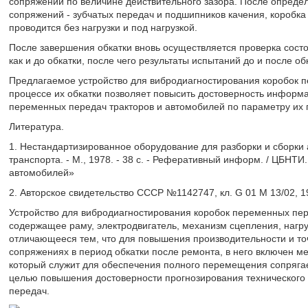
сопряжений по величине действительного зазора. После опреде
сопряжений - зубчатых передач и подшипников качения, коробка
проводится без нагрузки и под нагрузкой.
После завершения обкатки вновь осуществляется проверка сост
как и до обкатки, после чего результаты испытаний до и после о
Предлагаемое устройство для вибродиагностирования коробок п
процессе их обкатки позволяет повысить достоверность информ
переменных передач тракторов и автомобилей по параметру их 
Литература.
1. Нестандартизированное оборудование для разборки и сборки 
транспорта. - М., 1978. - 38 с. - Реферативный информ. / ЦБНТ
автомобилей»
2. Авторское свидетельство СССР №1142747, кл. G 01 M 13/02, 1
Устройство для вибродиагностирования коробок переменных пере
содержащее раму, электродвигатель, механизм сцепления, нагру
отличающееся тем, что для повышения производительности и то
сопряжениях в период обкатки после ремонта, в него включен 
который служит для обеспечения полного перемещения сопряга
целью повышения достоверности прогнозирования технического 
передач.