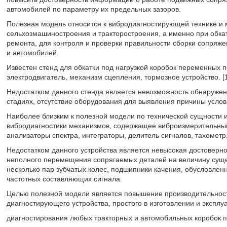
автомобилей по параметру их предельных зазоров.
Полезная модель относится к вибродиагностирующей технике и 
сельхозмашиностроения и тракторостроения, а именно при обка
ремонта, для контроля и проверки правильности сборки сопряж
и автомобилей.
Известен стенд для обкатки под нагрузкой коробок переменных 
электродвигатель, механизм сцепления, тормозное устройство. [1
Недостатком данного стенда является невозможность обнаружени
стадиях, отсутствие оборудования для выявления причины усло
Наиболее близким к полезной модели по технической сущности и
вибродиагностики механизмов, содержащее виброизмерительный 
анализаторы спектра, интеграторы, делитель сигналов, тахометр,
Недостатком данного устройства является невысокая достоверно
неполного перемещения сопрягаемых деталей на величину сущ
несколько пар зубчатых колес, подшипники качения, обусловле
частотных составляющих сигнала.
Целью полезной модели является повышение производительност
диагностирующего устройства, простого в изготовлении и эксплу
диагностирования любых тракторных и автомобильных коробок п