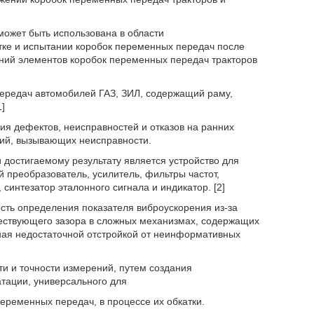
может быть использована в области
тке и испытании коробок переменных передач после
ений элементов коробок переменных передач тракторов
передач автомобилей ГАЗ, ЗИЛ, содержащий раму,
]
я дефектов, неисправностей и отказов на ранних
вий, вызывающих неисправности.
 достигаемому результату является устройство для
преобразователь, усилитель, фильтры частот,
 синтезатор эталонного сигнала и индикатор. [2]
сть определения показателя виброускорения из-за
ествующего зазора в сложных механизмах, содержащих
нная недостаточной отстройкой от неинформативных
и и точности измерений, путем создания
атации, универсального для
еременных передач, в процессе их обкатки.