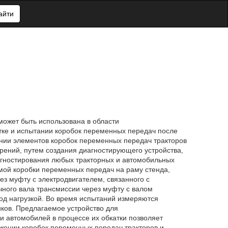
айти
может быть использована в области
тке и испытании коробок переменных передач после
ении элементов коробок переменных передач тракторов
рений, путем создания диагностирующего устройства,
иагностирования любых тракторных и автомобильных
мой коробки переменных передач на раму стенда,
з муфту с электродвигателем, связанного с
ного вала трансмиссии через муфту с валом
под нагрузкой. Во время испытаний измеряются
ков. Предлагаемое устройство для
и автомобилей в процессе их обкатки позволяет
жении коробок переменных передач тракторов и