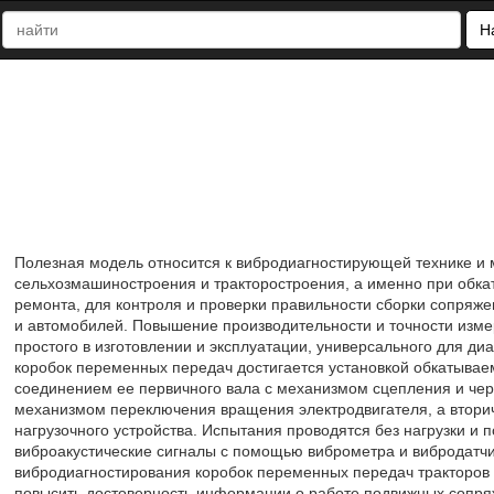
Н
Полезная модель относится к вибродиагностирующей технике и 
сельхозмашиностроения и тракторостроения, а именно при обка
ремонта, для контроля и проверки правильности сборки сопряж
и автомобилей. Повышение производительности и точности изме
простого в изготовлении и эксплуатации, универсального для д
коробок переменных передач достигается установкой обкатывае
соединением ее первичного вала с механизмом сцепления и чере
механизмом переключения вращения электродвигателя, а вторич
нагрузочного устройства. Испытания проводятся без нагрузки и 
виброакустические сигналы с помощью виброметра и вибродатчи
вибродиагностирования коробок переменных передач тракторов 
повысить достоверность информации о работе подвижных сопря