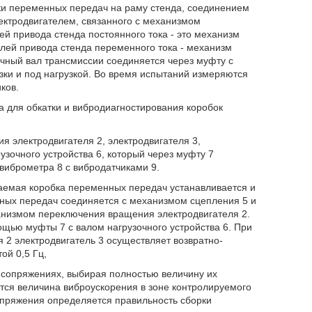
ки переменных передач на раму стенда, соединением
ектродвигателем, связанного с механизмом
й привода стенда постоянного тока - это механизм
лей привода стенда переменного тока - механизм
ичный вал трансмиссии соединяется через муфту с
зки и под нагрузкой. Во время испытаний измеряются
ков.
а для обкатки и вибродиагностирования коробок
я электродвигателя 2, электродвигателя 3,
зочного устройства 6, который через муфту 7
виброметра 8 с вибродатчиками 9.
аемая коробка переменных передач устанавливается и
нных передач соединяется с механизмом сцепления 5 и
ханизмом переключения вращения электродвигателя 2.
щью муфты 7 с валом нагрузочного устройства 6. При
2 электродвигатель 3 осуществляет возвратно-
ой 0,5 Гц,
сопряжениях, выбирая полностью величину их
тся величина виброускорения в зоне контролируемого
пряжения определяется правильность сборки