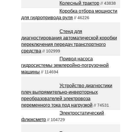
Колесный трактор
// 43838
Коробка отбора мощности
для гидропривода руля
// 46226
Стенд для
диагностирования автоматической коробки
переключения передач транспортного
средства
// 102999
Привод насоса
гидросистемы землеройно-погрузочной
машины
// 114694
Устройство диагностики
плеч выпрямительно-инверторных
преобразователей электровоза
переменного тока под нагрузкой
// 74531
Электростатический
флюксметр
// 104729