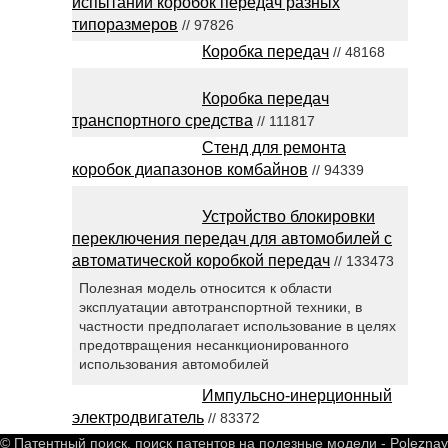
испытаний коробок передач разных
типоразмеров
// 97826
Коробка передач
// 48168
Коробка передач
транспортного средства
// 111817
Стенд для ремонта
коробок диапазонов комбайнов
// 94339
Устройство блокировки
переключения передач для автомобилей с
автоматической коробкой передач
// 133473
Полезная модель относится к области
эксплуатации автотранспортной техники, в
частности предполагает использование в целях
предотвращения несанкционированного
использования автомобилей
Импульсно-инерционный
электродвигатель
// 83372
© Патентный поиск, поиск патентов на полезные модели - Polezna