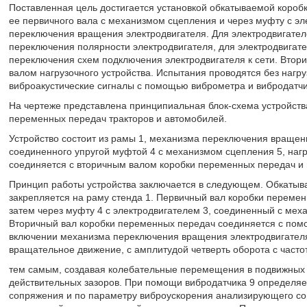
Поставленная цель достигается установкой обкатываемой короб
ее первичного вала с механизмом сцепления и через муфту с эл
переключения вращения электродвигателя. Для электродвигателе
переключения полярности электродвигателя, для электродвигате
переключения схем подключения электродвигателя к сети. Втор
валом нагрузочного устройства. Испытания проводятся без нагру
виброакустические сигналы с помощью виброметра и вибродатчи
На чертеже представлена принципиальная блок-схема устройств
переменных передач тракторов и автомобилей.
Устройство состоит из рамы 1, механизма переключения вращени
соединенного упругой муфтой 4 с механизмом сцепления 5, нагру
соединяется с вторичным валом коробки переменных передач и 
Принцип работы устройства заключается в следующем. Обкатыв
закрепляется на раму стенда 1. Первичный вал коробки переме
затем через муфту 4 с электродвигателем 3, соединенный с ме
Вторичный вал коробки переменных передач соединяется с помо
включении механизма переключения вращения электродвигателя 
вращательное движение, с амплитудой четверть оборота с частот
тем самым, создавая колебательные перемещения в подвижных 
действительных зазоров. При помощи вибродатчика 9 определяе
сопряжения и по параметру виброускорения анализирующего со