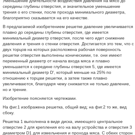
Уменьшение длительности воздействия давления на мясо до
середины глубины отверстия, и значительное уменьшение
трения о его стенки, после прохода минимального диаметра,
благоприятно сказывается на его качестве.
В предлагаемой изобретением решетке давление увеличивается
плавно до середины глубины отверстия, где имеется
минимальный диаметр отверстия, после чего идет снижение
давления и трения о стенки отверстия. Достигается это тем, что с
двух торцов на которых расположена рабочая поверхность
решетки отверстия выполнены коническими, т.е. они имеют
переменный диаметр от начала входа мяса и плавно
уменьшается к середине глубины отверстия 5, где имеется
минимальный диаметр D', который меньше на 25% по
отношению к торцам решетки, а затем также плавно
увеличиваются, благодаря чему снижается не только давление,
но и трение.
Изобретение поясняется чертежами.
На фиг.1 изображена решетка, общий вид; на фиг.2 то же, вид
сбоку.
Решетка 1 выполнена в виде диска, имеющего центральное
отверстие 2 для крепления его на валу устройства и отверстия 3
диаметром D1 для измельчения и прохода мяса. С обеих сторон