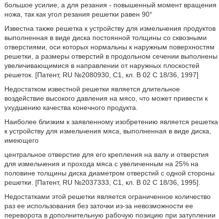
большое усилие, а для резания - повышенный момент вращения
ножа, так как угол резания решетки равен 90°
Известна также решетка к устройству для измельчения продуктов
выполненная в виде диска постоянной толщины со сквозными
отверстиями, оси которых нормальны к наружным поверхностям
решетки, а размеры отверстий в продольном сечении выполнены
увеличивающимися в направлении от наружных плоскостей
решеток. [Патент, RU №2080930, С1, кл. В 02 С 18/36, 1997]
Недостатком известной решетки является длительное
воздействие высокого давления на мясо, что может привести к
ухудшению качества конечного продукта.
Наиболее близким к заявленному изобретению является решетка
к устройству для измельчения мяса, выполненная в виде диска,
имеющего
центральное отверстие для его крепления на валу и отверстия
для измельчения и прохода мяса с увеличенным на 25% на
половине толщины диска диаметром отверстий с одной стороны
решетки. [Патент, RU №2037333, С1, кл. В 02 С 18/36, 1995].
Недостатками этой решетки является ограниченное количество
раз ее использования без заточки из-за невозможности ее
переворота в дополнительную рабочую позицию при затуплении