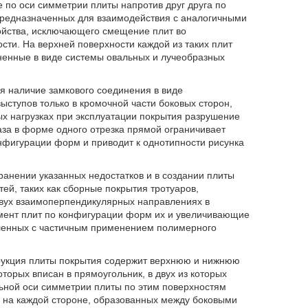
 по оси симметрии плиты напротив друг друга по
предназначенных для взаимодействия с аналогичными
ройства, исключающего смещение плит во
ти. На верхней поверхности каждой из таких плит
ненные в виде системы овальных и лучеобразных
я наличие замкового соединения в виде
ступов только в кромочной части боковых сторон,
ых нагрузках при эксплуатации покрытия разрушение
паза в форме одного отрезка прямой ограничивает
нфигурации форм и приводит к однотипности рисунка
ранении указанных недостатков и в создании плиты
й, таких как сборные покрытия тротуаров,
вух взаимоперпендикулярных направлениях в
имент плит по конфигурации форм их и увеличивающие
овленных с частичным применением полимерного
струкция плиты покрытия содержит верхнюю и нижнюю
торых вписан в прямоугольник, в двух из которых
ьной оси симметрии плиты по этим поверхностям
а на каждой стороне, образованных между боковыми