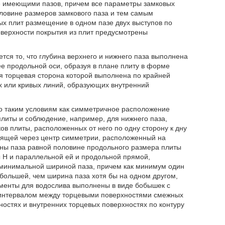
е имеющими пазов, причем все параметры замковых
ловине размеров замкового паза и тем самым
х плит размещение в одном пазе двух выступов по
оверхности покрытия из плит предусмотрены
тся то, что глубина верхнего и нижнего паза выполнена
е продольной оси, образуя в плане плиту в форме
я торцевая сторона которой выполнена по крайней
х или кривых линий, образующих внутренний
 таким условиям как симметричное расположение
литы и соблюдение, например, для нижнего паза,
ов плиты, расположенных от него по одну сторону к дну
дящей через центр симметрии, расположенный на
ны паза равной половине продольного размера плиты
H и параллельной ей и продольной прямой,
минимальной шириной паза, причем как минимум один
большей, чем ширина паза хотя бы на одном другом,
ементы для водослива выполнены в виде бобышек с
 интервалом между торцевыми поверхностями смежных
остях и внутренних торцевых поверхностях по контуру