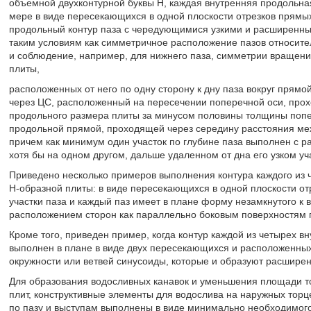
объемной двухконтурной буквы H, каждая внутренняя продольна
мере в виде пересекающихся в одной плоскости отрезков прямы
продольный контур паза с чередующимися узкими и расширенны
таким условиям как симметричное расположение пазов относите
и соблюдение, например, для нижнего паза, симметрии вращения
плиты,
расположенных от него по одну сторону к дну паза вокруг прям
через ЦС, расположенный на пересечении поперечной оси, прох
продольного размера плиты за минусом половины толщины попе
продольной прямой, проходящей через середину расстояния ме
причем как минимум один участок по глубине паза выполнен с 
хотя бы на одном другом, дальше удаленном от дна его узком уч
Приведено несколько примеров выполнения контура каждого из 
H-образной плиты: в виде пересекающихся в одной плоскости от
участки паза и каждый паз имеет в плане форму незамкнутого к 
расположением сторон как параллельно боковым поверхностям пл
Кроме того, приведен пример, когда контур каждой из четырех в
выполнен в плане в виде двух пересекающихся и расположенных 
окружности или ветвей синусоиды, которые и образуют расширенн
Для образования водосливных канавок и уменьшения площади то
плит, конструктивные элементы для водослива на наружных торц
по пазу и выступам выполнены в виде минимально необходимог