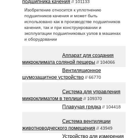
подшипника качения
// 101133
Изобретение относится к уплотнению
подшипников качения и может быть
использовано как в производстве подшипников
качения, так и при конструировании и
эксплуатации подшипниковых узлов в машинах
и оборудовании
Аппарат для создания
микроклимата соляной пещеры
// 104066
Вентиляционное
шумозащитное устройство
// 66770
Система для управления
микроклиматом в теплице
// 109370
Плавучая грядка
// 104418
Система вентиляции
животноводческого помещения
// 43949
Устройство для измерения