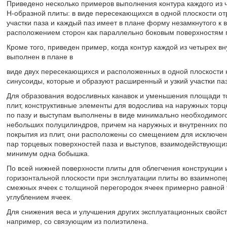
Приведено несколько примеров выполнения контура каждого из 
H-образной плиты: в виде пересекающихся в одной плоскости от
участки паза и каждый паз имеет в плане форму незамкнутого к 
расположением сторон как параллельно боковым поверхностям пл
Кроме того, приведен пример, когда контур каждой из четырех в
выполнен в плане в
виде двух пересекающихся и расположенных в одной плоскости к
синусоиды, которые и образуют расширенный и узкий участки паз
Для образования водосливных канавок и уменьшения площади то
плит, конструктивные элементы для водослива на наружных торц
по пазу и выступам выполнены в виде минимально необходимог
небольших полуцилиндров, причем на наружных и внутренних по
покрытия из плит, они расположены со смещением для исключени
пар торцевых поверхностей паза и выступов, взаимодействующих
минимум одна бобышка.
По всей нижней поверхности плиты для облегчения конструкции
горизонтальной плоскости при эксплуатации плиты во взаимно
смежных ячеек с толщиной перегородок ячеек примерно равной 
углублением ячеек.
Для снижения веса и улучшения других эксплуатационных свойс
например, со связующим из полиэтилена.