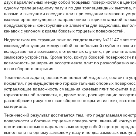
двух параллельных между собой торцевых поверхностях в центре
одному трапецевидному пазу и по два трапецевидных выступа, 
пазами и выступами соседних плит при создании замкового уст
взаимоперпендикулярных направлениях в горизонтальной плоскос
предусмотрены конструктивные элементы для водослива, выпол
канавок с уклоном к краям боковых торцевых поверхностей.
Недостатком конструкции плит по свидетельству №21147 являетс
взаимодействующих между собой на небольшой глубине паза и вы
вследствие чего возможно, в отдельных случаях, при значительн
замкового устройства. Кроме того, контур боковой поверхности 
возможность раширения ассортимента плит по разнообразию ко
швов сборного покрытия.
Техническая задача, решаемая полезной моделью, состоит в уст
покрытия, преимущественно горизонтальных опорных поверхносте
устраняющие возможность смещения краевых плит покрытия в д
горизонтальной плоскости, и, кроме того, расширяющие ассорт
разнообразие рисунков швов сборного покрытия из плит, изгот
материала.
Технический результат достигается тем, что предлагаемая кон
поверхности и боковые торцевые поверхности, внешний контур ко
противоположных и параллельных между собой в центре продол
выполнено по одному замковому пазу и по два замковых выступ