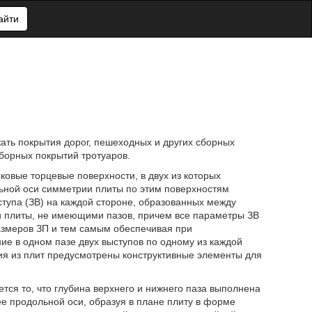
айти
ать покрытия дорог, пешеходных и других сборных
борных покрытий тротуаров.
овые торцевые поверхности, в двух из которых
ьной оси симметрии плиты по этим поверхностям
ступа (ЗВ) на каждой стороне, образованных между
 плиты, не имеющими пазов, причем все параметры ЗВ
азмеров ЗП и тем самым обеспечивая при
е в одном пазе двух выступов по одному из каждой
ия из плит предусмотрены конструктивные элементы для
тся то, что глубина верхнего и нижнего паза выполнена
е продольной оси, образуя в плане плиту в форме