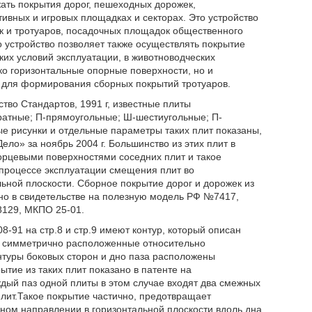
ать покрытия дорог, пешеходных дорожек,
ивных и игровых площадках и секторах. Это устройство
 и тротуаров, посадочных площадок общественного
о устройство позволяет также осуществлять покрытие
х условий эксплуатации, в животноводческих
ко горизонтальные опорные поверхности, но и
 для формирования сборных покрытий тротуаров.
тво Стандартов, 1991 г, известные плиты
ратные; П-прямоугольные; Ш-шестиугольные; П-
 рисунки и отдельные параметры таких плит показаны,
ло» за ноябрь 2004 г. Большинство из этих плит в
орцевыми поверхностями соседних плит и такое
 процессе эксплуатации смещения плит во
ьной плоскости. Сборное покрытие дорог и дорожек из
ано в свидетельстве на полезную модель РФ №7417,
8129, МКПО 25-01.
-91 на стр.8 и стр.9 имеют контур, который описан
ы симметрично расположенные относительно
нтуры боковых сторон и дно паза расположены
тие из таких плит показано в патенте на
й паз одной плиты в этом случае входят два смежных
плит.Такое покрытие частично, предотвращает
дном направлении в горизонтальной плоскости вдоль дна