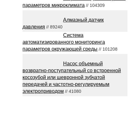
параметров микроклимата
// 104309
Алмазный датчик
давления
// 89240
Система
автоматизированного мониторинга
параметров окружающей среды
// 101208
Насос объемный
возвратно-поступательный со встроенной
косозубой или шевронной зубчатой
передачей и частотно-регулируемым
электроприводом
// 41080