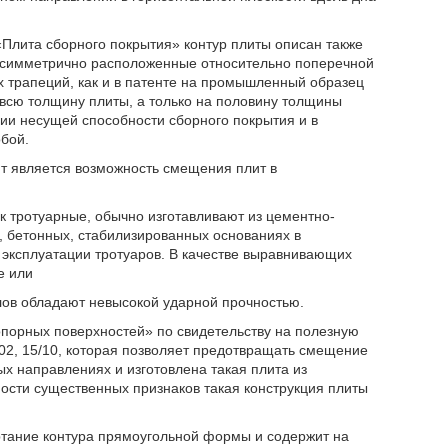
«Плита сборного покрытия» контур плиты описан также
 симметрично расположенные относительно поперечной
х трапеций, как и в патенте на промышленный образец
всю толщину плиты, а только на половину толщины
нии несущей способности сборного покрытия и в
бой.
ит является возможность смещения плит в
к тротуарные, обычно изготавливают из цементно-
 бетонных, стабилизированных основаниях в
 эксплуатации тротуаров. В качестве выравнивающих
е или
лов обладают невысокой ударной прочностью.
опорных поверхностей» по свидетельству на полезную
5/02, 15/10, которая позволяет предотвращать смещение
х направлениях и изготовлена такая плита из
ости существенных признаков такая конструкция плиты
ртание контура прямоугольной формы и содержит на