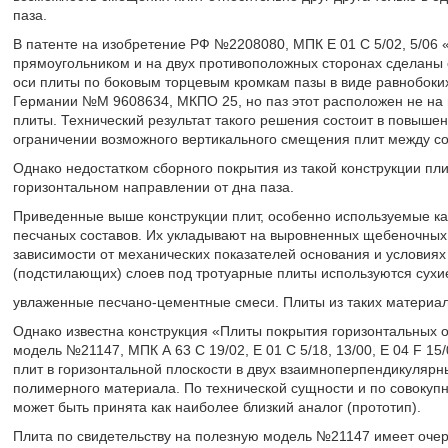
паза.
В патенте на изобретение РФ №2208080, МПК Е 01 С 5/02, 5/06 
прямоугольником и на двух противоположных сторонах сделаны
оси плиты по боковым торцевым кромкам пазы в виде равнобоки
Германии №М 9608634, МКПО 25, но паз этот расположен не на 
плиты. Технический результат такого решения состоит в повыше
ограничении возможного вертикального смещения плит между со
Однако недостатком сборного покрытия из такой конструкции пл
горизонтальном направлении от дна паза.
Приведенные выше конструкции плит, особенно используемые ка
песчаных составов. Их укладывают на выровненных щебеночных,
зависимости от механических показателей основания и условиях
(подстилающих) слоев под тротуарные плиты используются сухи
увлаженные песчано-цементные смеси. Плиты из таких материа
Однако известна конструкция «Плиты покрытия горизонтальных 
модель №21147, МПК А 63 С 19/02, Е 01 С 5/18, 13/00, E 04 F 1
плит в горизонтальной плоскости в двух взаимноперпендикулярны
полимерного материала. По технической сущности и по совокупн
может быть принята как наиболее близкий аналог (прототип).
Плита по свидетельству на полезную модель №21147 имеет оче