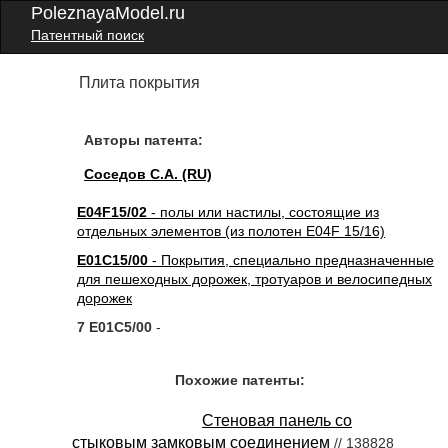
PoleznayaModel.ru
Патентный поиск
Плита покрытия
Авторы патента:
Соседов С.А. (RU)
E04F15/02
- полы или настилы, состоящие из
отдельных элементов (из полотен E04F 15/16)
E01C15/00
- Покрытия, специально предназначенные
для пешеходных дорожек, тротуаров и велосипедных
дорожек
7 E01C5/00
-
Похожие патенты:
Стеновая панель со
стыковым замковым соединением
// 138828