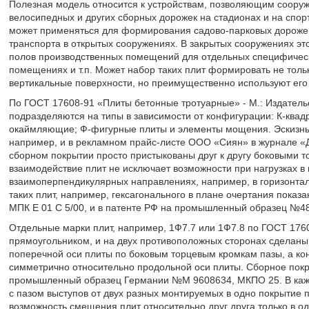
Полезная модель относится к устройствам, позволяющим сооруж
велосипедных и других сборных дорожек на стадионах и на спорт
может применяться для формирования садово-парковых дорожек
транспорта в открытых сооружениях. В закрытых сооружениях эт
полов производственных помещений для отдельных специфически
помещениях и т.п. Может набор таких плит формировать не толь
вертикальные поверхности, но преимущественно используют его
По ГОСТ 17608-91 «Плиты бетонные тротуарные» - М.: Издательс
подразделяются на типы в зависимости от конфигурации: К-квад
окаймляющие; Ф-фигурные плиты и элементы мощения. Эскизные
например, и в рекламном прайс-листе ООО «Сиян» в журнале «Де
сборном покрытии просто пристыкованы друг к другу боковыми т
взаимодействие плит не исключает возможности при нагрузках в
взаимоперпендикулярных направлениях, например, в горизонтал
таких плит, например, гексагонального в плане очертания показ
МПК Е 01 С 5/00, и в патенте РФ на промышленный образец №4
Отдельные марки плит, например, 1Ф7.7 или 1Ф7.8 по ГОСТ 17608
прямоугольником, и на двух противоположных сторонах сделан
поперечной оси плиты по боковым торцевым кромкам пазы, а ко
симметрично относительно продольной оси плиты. Сборное покры
промышленный образец Германии №М 9608634, МКПО 25. В кажды
с пазом выступов от двух разных монтируемых в одно покрытие 
возможность смещения плит относительно друг друга только в о