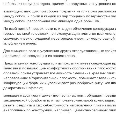
небольших полуцилиндров, причем на наружных и внутренних по
взаимодействующих при сборке покрытия из плит, они располо
между собой, и почти в каждой из пар торцевых поверхностей п
между собой, расположена как минимум одна бобышка.
По всей нижней поверхности плиты для облегчения конструкции
горизонтальной плоскости при эксплуатации плиты во взаимно
смежных ячеек с толщиной перегородок ячеек примерно равной 
углублением ячеек.
Для снижения веса и улучшения других эксплуатационных свойс
например, со связующим из полиэтилена.
Предлагаемая конструкция плиты покрытия имеет следующие п
качества и повышающие комфортность обслуживания плоскостно
образной плиты устраняет возможность смещения краевых плит
направлениях в горизонтальной плоскости, повышает степень фи
конфигурации форм их и увеличивает разнообразие рисунков шв
декоративный эффект;
меньшая масса чем у цементно-песчаных плит; обладает повыше
механической обработки плит из полимер-песчаной композиции, та
резать, сверлить и т.п.; себестоимость изготовления плит из по
аналогичных по конструкции, например, цементно-песчаных плит