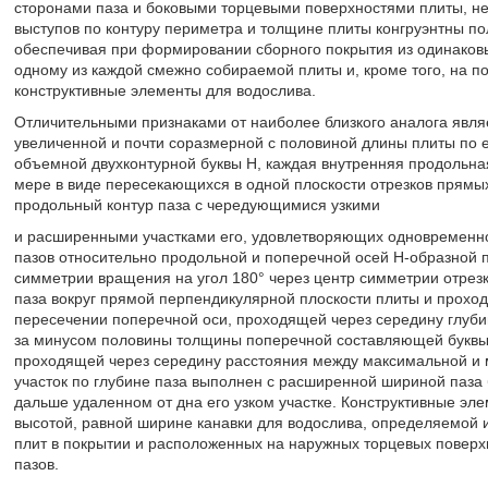
сторонами паза и боковыми торцевыми поверхностями плиты, н
выступов по контуру периметра и толщине плиты конгруэнтны по
обеспечивая при формировании сборного покрытия из одинаковы
одному из каждой смежно собираемой плиты и, кроме того, на п
конструктивные элементы для водослива.
Отличительными признаками от наиболее близкого аналога являе
увеличенной и почти соразмерной с половиной длины плиты по е
объемной двухконтурной буквы H, каждая внутренняя продольна
мере в виде пересекающихся в одной плоскости отрезков прямы
продольный контур паза с чередующимися узкими
и расширенными участками его, удовлетворяющих одновременно
пазов относительно продольной и поперечной осей H-образной п
симметрии вращения на угол 180° через центр симметрии отрезк
паза вокруг прямой перпендикулярной плоскости плиты и прохо
пересечении поперечной оси, проходящей через середину глуби
за минусом половины толщины поперечной составляющей буквы 
проходящей через середину расстояния между максимальной и 
участок по глубине паза выполнен с расширенной шириной паза 
дальше удаленном от дна его узком участке. Конструктивные эл
высотой, равной ширине канавки для водослива, определяемой
плит в покрытии и расположенных на наружных торцевых поверхн
пазов.