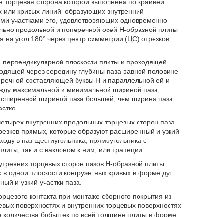
я торцевая сторона которой выполнена по крайней
х или кривых линий, образующих внутренний
ми участками его, удовлетворяющих одновременно
льно продольной и поперечной осей H-образной плиты
 на угол 180° через центр симметрии (ЦС) отрезков
ой перпендикулярной плоскости плиты и проходящей
одящей через середину глубины паза равной половине
речной составляющей буквы H и параллельной ей и
жду максимальной и минимальной шириной паза,
расширенной шириной паза большей, чем ширина паза
астке.
четырех внутренних продольных торцевых сторон паза
резков прямых, которые образуют расширенный и узкий
входу в паз щестиугольника, прямоугольника с
иты, так и с наклоном к ним, или трапеции.
нутренних торцевых сторон пазов H-образной плиты
в одной плоскости конгруэнтных кривых в форме дуг
ый и узкий участки паза.
рцевого контакта при монтаже сборного покрытия из
евых поверхностях и внутренних торцевых поверхностях
о количества бобышек по всей толщине плиты в форме