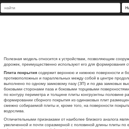
Н
Полезная модель относится к устройствам, позволяющим сооруж
дорожек, преимущественно используют его для формирования с
Плита покрытия
содержит верхнюю и нижнюю поверхности и бок
противоположных и параллельных между собой в центре продол
выполнено по одному замковому пазу (ЗП) и по два замковых вы
боковыми сторонами паза и боковыми торцевыми поверхностями
по контуру периметра и толщине плиты конгруэнтны половине р
формировании сборного покрытия из одинаковых плит размещени
смежно собираемой плиты и, кроме того, на поверхности покрыт
водослива.
Отличительными признаками от наиболее близкого аналога являе
увеличенной и почти соразмерной с половиной длины плиты по е