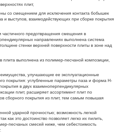
верхностях плит,
жены со смещением для исключения контакта бобышек
аза и выступов, взаимодействующих при сборке покрытия
 и частичного предотвращения смещения в
перпендикулярных направлениях выполнена система
толщине стенки верхней поверхности плиты в зоне над
тв плита выполнена из полимер-песчаной композиции,
реимущества, улучшающие ее эксплуатационные
го покрытия: углубленные параметры паза и форма H-
 покрытия в двух взаимноперпендикулярных
ксации плит, расширяет ассортимент плит по
ов сборного покрытия из плит, тем самым повышая
нной ударной прочностью; возможность легкой
к как это достоинство позволяет легко их пилить,
лимер-песчаных смесей ниже, чем себестоимость
.