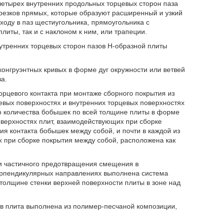
четырех внутренних продольных торцевых сторон паза
резков прямых, которые образуют расширенный и узкий
входу в паз щестиугольника, прямоугольника с
иты, так и с наклоном к ним, или трапеции.
нутренних торцевых сторон пазов H-образной плиты
онгруэнтных кривых в форме дуг окружности или ветвей
а.
рцевого контакта при монтаже сборного покрытия из
евых поверхностях и внутренних торцевых поверхностях
о количества бобышек по всей толщине плиты в форме
верхностях плит, взаимодействующих при сборке
я контакта бобышек между собой, и почти в каждой из
 при сборке покрытия между собой, расположена как
 и частичного предотвращения смещения в
перпендикулярных направлениях выполнена система
толщине стенки верхней поверхности плиты в зоне над
тв плита выполнена из полимер-песчаной композиции,