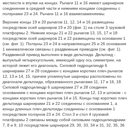
жесткости и втулки на концах. Рычаги 11 и 16 имеют шарнирное
соединение в средней части и нижними концами соединены с
ползунами 23 и 24. Рычаги 11 и 16 взаимозаменяемы.
Верхние концы 19 и 20 рычагов 11, 12, 14 и 16 размещены
посредством осей шарниров 19 и 20 (фиг. 1) на столе 3 грузовой
платформы 2. Нижние концы 21 и 22 рычагов 13, 15, 17 и 18
посредством осей шарниров 21 и 22 размещены на основании 1
(см. фиг. 1). Ползуны 23 и 24 в направляющих 25 и 26 основания
1 кинематически связаны с раздвижным приводом (см. фиг. 1).
Раздвижной привод выполнен в виде дельтоида. Дельтоид -
выпуклый четырехугольник, имеющий одну ось симметрии, на
которой лежит его диагональ. Силовой гидроцилиндр 6
шарнирами 27 и 28 соединен с концами коротких плеч рычагов
12, 13 и 14, 15, причем упомянутые шарниры расположены по
диагонали дельтоида, образованного рычагами 11, 17 и 16, 18.
Силовой гидроцилиндр 6 шарнирами 27 и 28 соединен
основанием с концами коротких плеч рычагов 12, 13 и штоком - с
концами коротких плеч рычагов 14 и 15. Концы пар коротких плеч
дельтоида шарнирами 21 и 22 соединены с основанием 1, а
концы длинных плеч дельтоиды соединены с основанием 1
посредством ползунов 23 и 24. Стол 3 и стол 4 грузовой
платформы 2 связаны между собой силовыми гидроцилиндрами
7, 8 и 9, 10 посредством шарниров 29, 30, 33, 34 и 31, 32, 35, 36