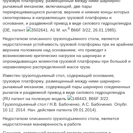
грузовую платформу, размещенный между ними шарнирно-
рычажный механизм, включающий, две пары
перекрещивающихся рычагов, верхние и нижние концы которых
смонтированы в направляющих грузовой платформы и
основания, и раздвижной привод в виде силового гидроцилиндра
4
(DE, патент
3502641. A1 М. кл.
B66F 3/22, 26.01.1985).
Недостатком описанного грузоподъемного стола, является
недостаточная устойчивость грузовой платформы при ее крайнем
верхнем положении над основанием, что приводит к
возникновению критических нагрузок на шарнирах и
опрокидывающих моментов грузовой платформы при большой и
неравномерно распределенной массе груза.
Известен грузоподъемный стол, содержащий основание,
грузовую платформу, размещенный между ними шарнирно-
рычажный механизм, содержащий пары шарнирно соединенных
рычагов и раздвижной привод в виде силового гидроцилиндра
(RU патент на полезную модель
148443, B66F 3/22.
Грузоподъемный стол / Н.В. Бабоченко, А.С. Бабоченко. Опубл.
10.12. 2014. Нач. действия патента 09.01.2014).
Недостатком описанного грузоподъемного стола, является
недостаточная маневренность в работе.
Сущность заявленной полезной модели заключается в