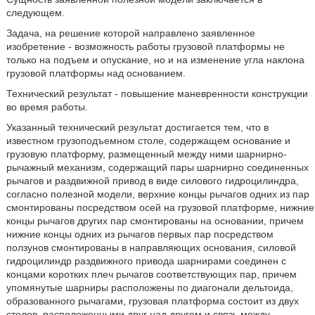
следующем.
Задача, на решение которой направлено заявленное
изобретение - возможность работы грузовой платформы не
только на подъем и опускание, но и на изменение угла наклона
грузовой платформы над основанием.
Технический результат - повышение маневренности конструкции
во время работы.
Указанный технический результат достигается тем, что в
известном грузоподъемном столе, содержащем основание и
грузовую платформу, размещенный между ними шарнирно-
рычажный механизм, содержащий пары шарнирно соединенных
рычагов и раздвижной привод в виде силового гидроцилиндра,
согласно полезной модели, верхние концы рычагов одних из пар
смонтированы посредством осей на грузовой платформе, нижние
концы рычагов других пар смонтированы на основании, причем
нижние концы одних из рычагов первых пар посредством
ползунов смонтированы в направляющих основания, силовой
гидроцилиндр раздвижного привода шарнирами соединен с
концами коротких плеч рычагов соответствующих пар, причем
упомянутые шарниры расположены по диагонали дельтоида,
образованного рычагами, грузовая платформа состоит из двух
столов, расположенными друг над другом и связь между