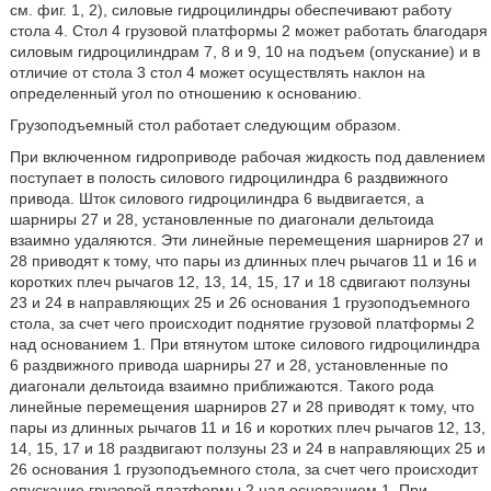
см. фиг. 1, 2), силовые гидроцилиндры обеспечивают работу
стола 4. Стол 4 грузовой платформы 2 может работать благодаря
силовым гидроцилиндрам 7, 8 и 9, 10 на подъем (опускание) и в
отличие от стола 3 стол 4 может осуществлять наклон на
определенный угол по отношению к основанию.
Грузоподъемный стол работает следующим образом.
При включенном гидроприводе рабочая жидкость под давлением
поступает в полость силового гидроцилиндра 6 раздвижного
привода. Шток силового гидроцилиндра 6 выдвигается, а
шарниры 27 и 28, установленные по диагонали дельтоида
взаимно удаляются. Эти линейные перемещения шарниров 27 и
28 приводят к тому, что пары из длинных плеч рычагов 11 и 16 и
коротких плеч рычагов 12, 13, 14, 15, 17 и 18 сдвигают ползуны
23 и 24 в направляющих 25 и 26 основания 1 грузоподъемного
стола, за счет чего происходит поднятие грузовой платформы 2
над основанием 1. При втянутом штоке силового гидроцилиндра
6 раздвижного привода шарниры 27 и 28, установленные по
диагонали дельтоида взаимно приближаются. Такого рода
линейные перемещения шарниров 27 и 28 приводят к тому, что
пары из длинных рычагов 11 и 16 и коротких плеч рычагов 12, 13,
14, 15, 17 и 18 раздвигают ползуны 23 и 24 в направляющих 25 и
26 основания 1 грузоподъемного стола, за счет чего происходит
опускание грузовой платформы 2 над основанием 1. При