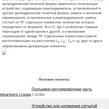
цилиндрической печатной формы закреплено печатающее
устройство, содержащее ракеледержатель, установленный в
центре цилиндрической печатной формы, ракель и механизм
перемещения, установленные в ракеледержателе, ракель
состоит из "N" отдельных элементов, количество которых
определяют по формуле: N=n+1, где n-количество плавных
переходов от одной краски к другой, а в механизме
перемещения, между "N" отдельными элементами ракеля,
расположенными на расстоянии L
, L
, L
и т.д. друг от друга,
1
2
3
зафиксированы дозирующие элементы.
Похожие патенты:
Подъемно-регулировочная часть
печатного станка
// 52364
Устройство для натяжения сетчатой