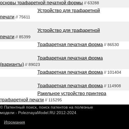
основы трафаретной печатной формы
// 63288
Устройство для трафаретной
печати
// 75611
Устройство для трафаретной
печати
// 85399
Трафаретная печатная форма
// 86530
Трафаретная печатная форма
(варианты)
// 89023
Трафаретная печатная форма
// 101404
Трафаретная печатная форма
// 114908
Ракельное устройство принтера
трафаретной печати
// 115295
© Патентный поиск, поиск патентов на полезные
модели - PoleznayaModel.RU 2012-2024
Игромания