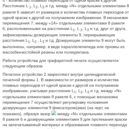
n - количество плавных переходов от одной краски к другой.
Расстояние L
, L
, L
и т.д. между «N» отдельными элементами 8
1
2
3
ракеля 6 зависит от размеров и количества плавных переходов от
одной краски к другой на получаемом изображении. В механизме
перемещения 7, между «14» отдельными элементами 8 ракеля
6, расположенными на расстоянии L
, L
, L
и т.д. друг от друга,
1
2
3
зафиксированы дозирующие элементы 9, перекрывающие
расстояния L
, L
, L
и т.д. Дозирующие элементы 9 могут быть
1
2
3
выполнены, например, в виде параллелепипеда или призмы из
маслобензостойкой резины или полиуретана.
Работа устройства для трафаретной печати осуществляется
следующим образом.
Печатное устройство 2 закрепляют внутри цилиндрической
печатной формы 1. В зависимости от размеров и количества
плавных переходов от одной краски к другой на получаемом
изображении, учитывая расстояние L
, L
, L
и т.д. между «N»
1
2
3
отдельными элементами 8 ракеля 6, с помощью механизма
перемещения 7 осуществляют регулировку положения
дозирующих элементов 9 фиксатором(ами) (на черт, не
показано), образуя зазор
между «N» отдельными элементами
8 ракеля 6 и дозирующими элементами 9 для протекания краски
на запечатываемый материал и образования плавного перехода