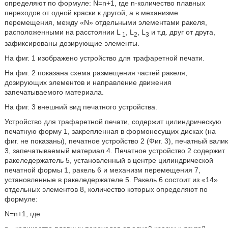
определяют по формуле: N=n+1, где n-количество плавных
переходов от одной краски к другой, а в механизме
перемещения, между «N» отдельными элементами ракеля,
расположенными на расстоянии L
, L
, L
и т.д. друг от друга,
1
2
3
зафиксированы дозирующие элементы.
На фиг. 1 изображено устройство для трафаретной печати.
На фиг. 2 показана схема размещения частей ракеля,
дозирующих элементов и направление движения
запечатываемого материала.
На фиг. 3 внешний вид печатного устройства.
Устройство для трафаретной печати, содержит цилиндрическую
печатную форму 1, закрепленная в формонесущих дисках (на
фиг. не показаны), печатное устройство 2 (Фиг. 3), печатный валик
3, запечатываемый материал 4. Печатное устройство 2 содержит
ракеледержатель 5, установленный в центре цилиндрической
печатной формы 1, ракель 6 и механизм перемещения 7,
установленные в ракеледержателе 5. Ракель 6 состоит из «14»
отдельных элементов 8, количество которых определяют по
формуле:
N=n+1, где