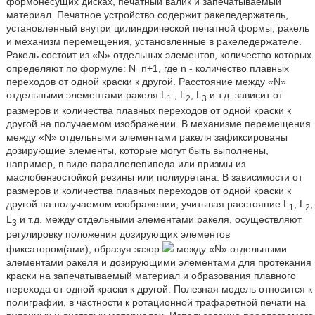
формонесущих дисках, печатный валик и запечатываемый
материал. Печатное устройство содержит ракеледержатель,
установленный внутри цилиндрической печатной формы, ракель
и механизм перемещения, установленные в ракеледержателе.
Ракель состоит из «N» отдельных элементов, количество которых
определяют по формуле: N=n+1, где n - количество плавных
переходов от одной краски к другой. Расстояние между «N»
отдельными элементами ракеля L
, L
, L
и т.д. зависит от
1
2
3
размеров и количества плавных переходов от одной краски к
другой на получаемом изображении. В механизме перемещения
между «N» отдельными элементами ракеля зафиксированы
дозирующие элементы, которые могут быть выполнены,
например, в виде параллелепипеда или призмы из
маслобензостойкой резины или полиуретана. В зависимости от
размеров и количества плавных переходов от одной краски к
другой на получаемом изображении, учитывая расстояние L
, L
,
1
2
L
и т.д. между отдельными элементами ракеля, осуществляют
3
регулировку положения дозирующих элементов
фиксатором(ами), образуя зазор
между «N» отдельными
элементами ракеля и дозирующими элементами для протекания
краски на запечатываемый материал и образования плавного
перехода от одной краски к другой. Полезная модель относится к
полиграфии, в частности к ротационной трафаретной печати на