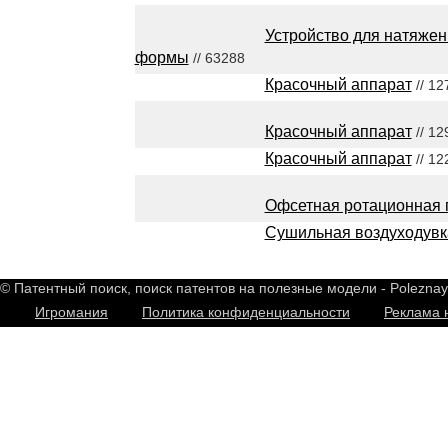
Устройство для натяжен
формы
// 63288
Красочный аппарат
// 12
Красочный аппарат
// 12
Красочный аппарат
// 12
Офсетная ротационная 
Сушильная воздуходувк
© Патентный поиск, поиск патентов на полезные модели - Polezna
Игромания
Политика конфиденциальности
Реклама 