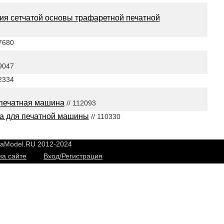
ия сетчатой основы трафаретной печатной
7680
9047
2334
печатная машина
// 112093
а для печатной машины
// 110330
yaModel.RU 2012-2024
на сайте
Вход/Регистрация