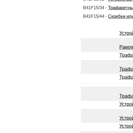
B41F15/34 -
Трафаретны
B41F15/44 -
Скребки или
Устро
Ракел
Трафа
Трафа
Трафа
Трафа
Устро
Устро
Устро