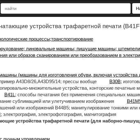
Н
чатающие устройства трафаретной печати (B41F
нологические процессы;транспортирование
орудование; линовальные машины; пишущие машины; штемпели 
ния или образов сканированием или преобразованием в электри
машины (машины для изготовления обуви, включая устройства 
апример A43D8/26,A43D95/14; прессы вообще
B30B
; изгото
копировально-множительные устройства, конторские печатные
B41L
; способы печатания без применения специальных маш
вание сублимацией или улетучиванием изображения
B41M5
рашений или изображений B44B5; манипулирование тонкими или
H
; электрография, электрофотография, магнитография
устройства трафаретной печати (для наборно-пишущи
 с ручным управлением