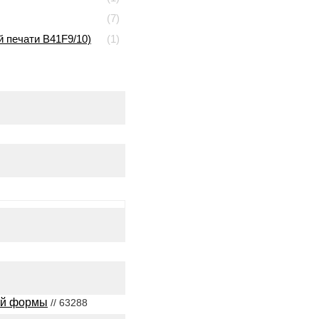
(7)
й печати B41F9/10)
(1)
ной формы
// 63288