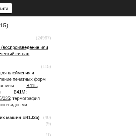
айти
15)
(24967)
(воспроизведение или
ческий сигнал
(115)
для клеймения и
вление печатных форм
 машины
B41L
;
ин
B41M
;
/035
; термография
 нитевидными
х машин B41J25)
(40)
(9)
(1)