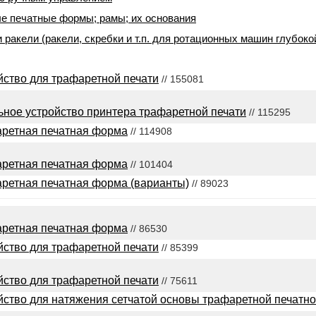
е печатные формы; рамы; их основания
 ракели (ракели, скребки и т.п. для ротационных машин глубоко
йство для трафаретной печати
// 155081
ьное устройство принтера трафаретной печати
// 115295
ретная печатная форма
// 114908
ретная печатная форма
// 101404
ретная печатная форма (варианты)
// 89023
ретная печатная форма
// 86530
йство для трафаретной печати
// 85399
йство для трафаретной печати
// 75611
йство для натяжения сетчатой основы трафаретной печат