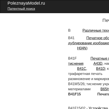
PoleznayaModel.ru
Патентный поиск
Пе
B
Различные тех
B41
Печатное об
дублирование изображе
H04N
)
B41F
Печатные 
тиснения
A43D
, н
B41C
,
B41D
; 
трафаретная печать
размножение и маркиро
B41M5/26; тиснение ук
материалами
B65
B41F15 Печатающие 
B41F15/02 -
Устройства