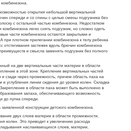
 комбинезона.
возможностью открытия небольшой вертикальной
чин спереди и со спины с целью смены подгузника без
олоску с остальной частью комбинезона. Недостатком
и комбинезона легко снять подгузник, но сложно одеть
ковые части комбинезона остаются закрытыми и
. А при плотном прилегании комбинезона к телу ребенка
сс отстегивания застежек вдоль брючин комбинезона
 преимуществ и смысла заменять подгузник без полного
нный на две вертикальные части материи в области
ление в этой зоне. Крепление вертикальных частей
и сзади через промежность, причем область паха на
 и углубления линии сидения до уровня колен. Складка
Закрепление в области паха может быть выполнено в
образования запаха, обеспечивающего возможность
и до пупка спереди.
 заявленной конструкции детского комбинезона.
вание двух слоев материи в области промежности,
ня колен. Это приводит к увеличению расхода
кладывания наслаивающихся слоев, материи,