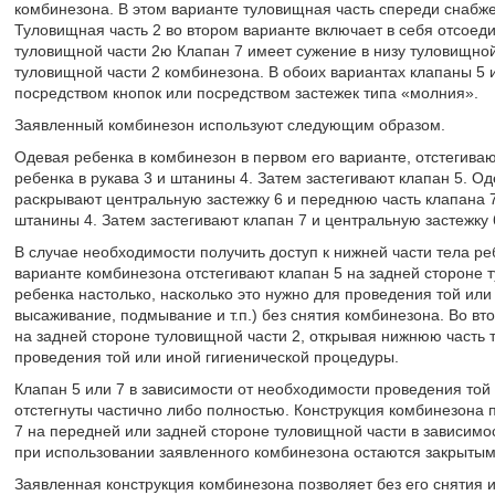
комбинезона. В этом варианте туловищная часть спереди снабже
Туловищная часть 2 во втором варианте включает в себя отсое
туловищной части 2ю Клапан 7 имеет сужение в низу туловищно
туловищной части 2 комбинезона. В обоих вариантах клапаны 5 
посредством кнопок или посредством застежек типа «молния».
Заявленный комбинезон используют следующим образом.
Одевая ребенка в комбинезон в первом его варианте, отстегивают
ребенка в рукава 3 и штанины 4. Затем застегивают клапан 5. О
раскрывают центральную застежку 6 и переднюю часть клапана 7 
штанины 4. Затем застегивают клапан 7 и центральную застежку 
В случае необходимости получить доступ к нижней части тела р
варианте комбинезона отстегивают клапан 5 на задней стороне 
ребенка настолько, насколько это нужно для проведения той или
высаживание, подмывание и т.п.) без снятия комбинезона. Во вт
на задней стороне туловищной части 2, открывая нижнюю часть т
проведения той или иной гигиенической процедуры.
Клапан 5 или 7 в зависимости от необходимости проведения той
отстегнуты частично либо полностью. Конструкция комбинезона 
7 на передней или задней стороне туловищной части в зависимос
при использовании заявленного комбинезона остаются закрытыми
Заявленная конструкция комбинезона позволяет без его снятия 