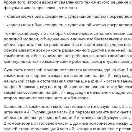
Кроме того, второй вариант заявленного технического решения 
факультативных признаков, а именно:
- клапан может быть соединен с туловищной частью посредством
- клапан может быть соединен с туловищной частью посредством
Технический результат, который обеспечивается заявленными с
полезной модели, объединенных единым изобретательским замыс
обеих вариантах легко расстегивается и застегивается через низ
обеспечивается возможность расширенного доступа к нижней час
комбинезона и без вынимания ног ребенка из штанин комбинезо
манипуляции, как-то высаживание ребенка, поход в туалет, смен
Сущность полезной модели поясняется чертежом, где на фиг. 1 п
комбинезона спереди в закрытом состоянии, на фиг. 2 - вид сзади
начальной стадии отстегивания клапана, на фиг. 4 - отстегивае
на фиг. 5 показан, вид на второй вариант заявленного комбинезон
закрытом состоянии, на фиг. 7 - вид сзади в начальной стадии от
втором варианте заявленного комбинезона.
Заявленный комбинезон включает верхнюю головную часть 1 с к
штанинами 4. Туловищная часть 2 в первом варианте включает 
обеим сторонам туловищной части 2 и включающий узкую часть,
2 комбинезона от головной части 1 до низа комбинезона между
задней стороне туловищной части 2, которая выполнена с расш