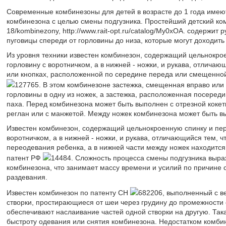
Современные комбинезоны для детей в возрасте до 1 года имеют
комбинезона с целью смены подгузника. Простейший детский комби
18/kombinezony, http://www.rait-opt.ru/catalog/Му0хOA. содержит
пуговицы спереди от горловины до низа, которые могут доходить 
Из уровня техники известен комбинезон, содержащий цельнокрое
горловину с воротничком, а в нижней - ножки, и рукава, отлича
или кнопках, расположенной по середине переда или смещенной
127765. В этом комбинезоне застежка, смещенная вправо или
горловины в одну из ножек, а застежка, расположенная посеред
паха. Перед комбинезона может быть выполнен с отрезной кокет
реглан или с манжетой. Между ножек комбинезона может быть вы
Известен комбинезон, содержащий цельнокроенную спинку и пер
воротничком, а в нижней - ножки, и рукава, отличающийся тем, ч
переодевания ребенка, а в нижней части между ножек находится
патент РФ
14484. Сложность процесса смены подгузника выра
комбинезона, что занимает массу времени и усилий по причине
раздевания.
Известен комбинезон по патенту CH
682206, выполненный с в
створки, простирающиеся от шеи через грудину до промежности 
обеспечивают наслаивание частей одной створки на другую. Та
быстроту одевания или снятия комбинезона. Недостатком комбине