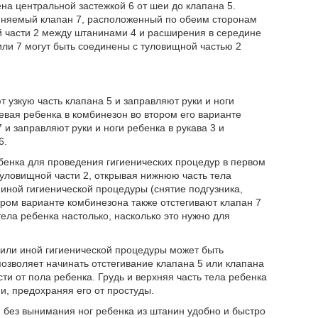
на центральной застежкой 6 от шеи до клапана 5.
диняемый клапан 7, расположенный по обеим сторонам
й части 2 между штанинами 4 и расширения в середине
или 7 могут быть соединены с туловищной частью 2
 узкую часть клапана 5 и заправляют руки и ноги
девая ребенка в комбинезон во втором его варианте
и заправляют руки и ноги ребенка в рукава 3 и
6.
ебенка для проведения гигиенических процедур в первом
туловищной части 2, открывая нижнюю часть тела
 иной гигиенической процедуры (снятие подгузника,
ором варианте комбинезона также отстегивают клапан 7
ела ребенка настолько, насколько это нужно для
 или иной гигиенической процедуры может быть
позволяет начинать отстегивание клапана 5 или клапана
ти от пола ребенка. Грудь и верхняя часть тела ребенка
, предохраняя его от простуды.
и без вынимания ног ребенка из штанин удобно и быстро