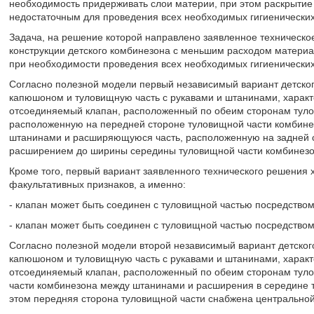
необходимость придерживать слои материи, при этом раскрытие
недостаточным для проведения всех необходимых гигиенических
Задача, на решение которой направлено заявленное техническо
конструкции детского комбинезона с меньшим расходом матери
при необходимости проведения всех необходимых гигиенических
Согласно полезной модели первый независимый вариант детско
капюшоном и туловищную часть с рукавами и штанинами, характе
отсоединяемый клапан, расположенный по обеим сторонам туло
расположенную на передней стороне туловищной части комбинез
штанинами и расширяющуюся часть, расположенную на задней с
расширением до ширины середины туловищной части комбинезо
Кроме того, первый вариант заявленного технического решения
факультативных признаков, а именно:
- клапан может быть соединен с туловищной частью посредством
- клапан может быть соединен с туловищной частью посредством
Согласно полезной модели второй независимый вариант детског
капюшоном и туловищную часть с рукавами и штанинами, характе
отсоединяемый клапан, расположенный по обеим сторонам туло
части комбинезона между штанинами и расширения в середине т
этом передняя сторона туловищной части снабжена центральной 