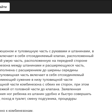
айти
юшоном и туловищную часть с рукавами и штанинами, в
 включает в себя отсоединяемый клапан, расположенный
й узкую часть, расположенную на передней стороне
инезона между штанинами и расширяющуюся часть,
выполнена с расширением до ширины середины
туловищная часть включает в себя отсоединяемый
 имеющий сужение в низу туловищной части
ной части комбинезона с обеих ее сторон, при этом
жкой от головной части до клапана. Заявленная
ания ног ребенка из штанин удобно и быстро совершать
поход в туалет, смену подгузника, процедуры
нно к комбинезонам.