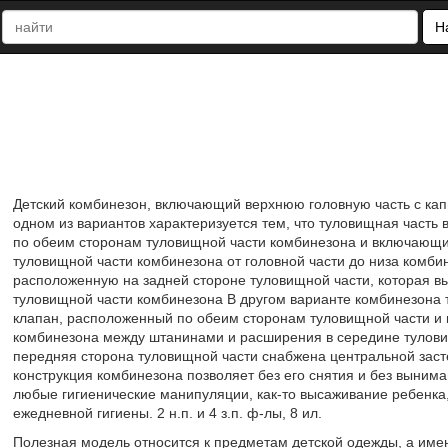
Н
Детский комбинезон, включающий верхнюю головную часть с кап
одном из вариантов характеризуется тем, что туловищная часть
по обеим сторонам туловищной части комбинезона и включающи
туловищной части комбинезона от головной части до низа комб
расположенную на задней стороне туловищной части, которая 
туловищной части комбинезона В другом варианте комбинезона 
клапан, расположенный по обеим сторонам туловищной части и
комбинезона между штанинами и расширения в середине туловищ
передняя сторона туловищной части снабжена центральной засте
конструкция комбинезона позволяет без его снятия и без выним
любые гигиенические манипуляции, как-то высаживание ребенка, 
ежедневной гигиены. 2 н.п. и 4 з.п. ф-лы, 8 ил.
Полезная модель относится к предметам детской одежды, а име