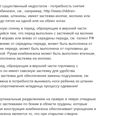
 существенный недостаток - потребность снятия
незон, см., например, http://www.children-
 рукава, штанины, имеет застежки-кнопки, молнию или
до пяток на одной или на обеих ногах.
ную спинку и перед, образующие в верхней части
ющийся тем, что перед выполнен с застежкой на молнии
 вправо или влево от середины переда, см. патент РФ
 влево от середины переда, может быть выполнена от
ине переда, может быть выполнена от горловины до
кой. Рукав комбинезона может быть выполнен втачным,
полнена застежка на кнопках.
ед, образующие в верхней части горловину с
то он имеет сквозную застежку для удобства
 застежка для обеспечения замены подгузников, см.
жена в потребности вынимать ноги ребенка из штанин
 сопротивления младенца процессу одевания/
ертикальным разделением на правую и левую откидные
с застежками по бокам в области грудины, которые
кая конструкция комбинезона обеспечивает упрощение и
зона является то, что при открытии створок