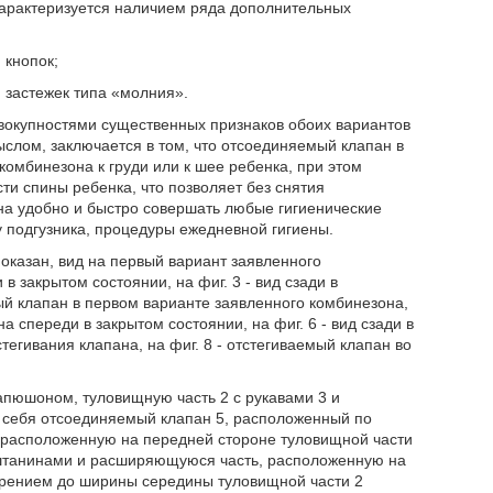
характеризуется наличием ряда дополнительных
 кнопок;
 застежек типа «молния».
овокупностями существенных признаков обоих вариантов
лом, заключается в том, что отсоединяемый клапан в
 комбинезона к груди или к шее ребенка, при этом
ти спины ребенка, что позволяет без снятия
на удобно и быстро совершать любые гигиенические
у подгузника, процедуры ежедневной гигиены.
оказан, вид на первый вариант заявленного
 в закрытом состоянии, на фиг. 3 - вид сзади в
мый клапан в первом варианте заявленного комбинезона,
а спереди в закрытом состоянии, на фиг. 6 - вид сзади в
стегивания клапана, на фиг. 8 - отстегиваемый клапан во
апюшоном, туловищную часть 2 с рукавами 3 и
в себя отсоединяемый клапан 5, расположенный по
 расположенную на передней стороне туловищной части
 штанинами и расширяющуюся часть, расположенную на
ирением до ширины середины туловищной части 2