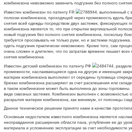
комбинезона невозможно заменить подгузник без полного снятия
Известен комбинезон по патенту FR
2788944, выполненный с 
полоски комбинезона, проходящей через промежность вдоль брю
снятия всей одежды посредством двух застежек, фиксирующих п
комбинезона является то, что при открытии вертикальной полоск
новый подгузник без полного снятия комбинезона, поскольку бо
требуется просовывать не только руки, но и застежки подгузника
одеть подгузник практически невозможно. Кроме того, сам проце
очень сложен и длителен, что по затратам времени лишает всех
снятия комбинезона.
Известен детский комбинезон по патенту РФ
2484744, разделе
промежности, наслаивающиеся одна на другую и имеющие закреп
материи комбинезона выполняют от середины туловища спереди 
брюках комбинезона расширяют за счет расклешения или складки
в таком комбинезоне может быть выполнена до зоны горловины. 
виде сквозных застежек. Комбинезон выполнен с возможностью 
раскрытия материи комбинезона, как минимум, от поясницы сзад
Данное техническое решении принято нами в качестве прототипа
Основным недостатком известного комбинезона является наслаи
неоправданное расширение области паха, углубление ее до уров
материала и усложнению эксплуатации за счет необходимости у