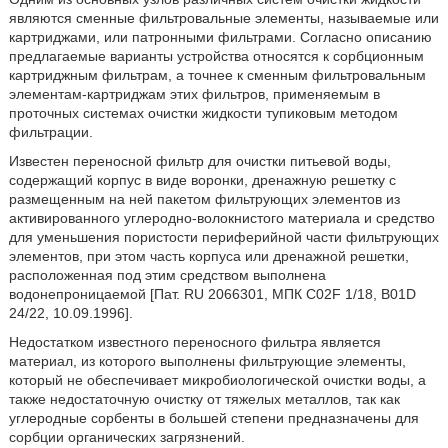
являются сменные фильтровальные элементы, называемые или
картриджами, или патронными фильтрами. Согласно описанию
предлагаемые варианты устройства относятся к сорбционным
картриджным фильтрам, а точнее к сменным фильтровальным
элементам-картриджам этих фильтров, применяемым в
проточных системах очистки жидкости тупиковым методом
фильтрации.
Известен переносной фильтр для очистки питьевой воды,
содержащий корпус в виде воронки, дренажную решетку с
размещенным на ней пакетом фильтрующих элементов из
активированного углеродно-волокнистого материала и средство
для уменьшения пористости периферийной части фильтрующих
элементов, при этом часть корпуса или дренажной решетки,
расположенная под этим средством выполнена
водонепроницаемой [Пат. RU 2066301, МПК C02F 1/18, B01D
24/22, 10.09.1996].
Недостатком известного переносного фильтра является
материал, из которого выполнены фильтрующие элементы,
который не обеспечивает микробиологической очистки воды, а
также недостаточную очистку от тяжелых металлов, так как
углеродные сорбенты в большей степени предназначены для
сорбции органических загрязнений.