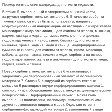
Пример изготовления картриджа для очистки жидкости.
В стакан 5, выполненный с отверстиями в нижней части,
загружают сорбент тяжелых металлов 6. В качестве сорбента
тяжелых металов могут быть использованы, например:
модифицированный наноразмерными частицами оксидов железа
моногидрат оксида алюминия, - для очистки от железа, мышьяка,
кадмия, свинца и марганца; смесь измельченного цеолита,
гидроксида железа и нанофазного бемита - для очистки от
мышьяка, хрома, кадмия, меди и свинца, модифицированные
гуминовые кислоты для очистки от железа, хрома, марганца,
кобальта, цинка, титана, никеля и меди, сорбенты на основе
гидроксидов магния, железа и алюминия - для очистки от меди,
кадмия, цинка и свинца.
Поверх сорбента тяжелых металлов 6 устанавливают
удерживающий перфорированный элемент из полимерного
материала 7. Стакан 5, с загрузкой из сорбента тяжелых
металлов 6 размещают внутри перфорированного каркаса 1,
соосно с ним, с образованием зазора между их цилиндрическими
поверхностями. Перфорированный каркас 1 может быть
выполнен из полиэтилена, полиамида, полипропилена или
других термопластов пищевых марок. Отдельно готовят
сорбционно-фильтрующий материал 2, выполненный в виде