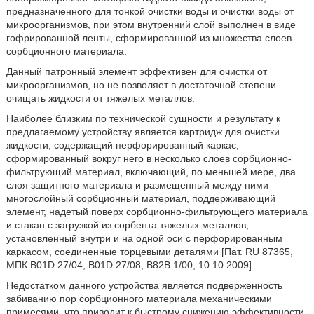
предназначенного для тонкой очистки воды и очистки воды от
микроорганизмов, при этом внутренний слой выполнен в виде
гофрированной ленты, сформированной из множества слоев
сорбционного материала.
Данный патронный элемент эффективен для очистки от
микроорганизмов, но не позволяет в достаточной степени
очищать жидкости от тяжелых металлов.
Наиболее близким по технической сущности и результату к
предлагаемому устройству является картридж для очистки
жидкости, содержащий перфорированный каркас,
сформированный вокруг него в несколько слоев сорбционно-
фильтрующий материал, включающий, по меньшей мере, два
слоя защитного материала и размещенный между ними
многослойный сорбционный материал, поддерживающий
элемент, надетый поверх сорбционно-фильтрующего материала
и стакан с загрузкой из сорбента тяжелых металлов,
установленный внутри и на одной оси с перфорированным
каркасом, соединенные торцевыми деталями [Пат. RU 87365,
МПК B01D 27/04, B01D 27/08, B82B 1/00, 10.10.2009].
Недостатком данного устройства является подверженность
забиванию пор сорбционного материала механическими
примесями, что приводит к быстрому снижению эффективности