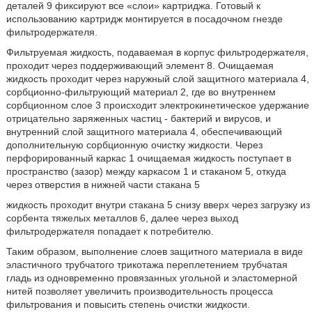
деталей 9 фиксируют все «слои» картриджа. Готовый к
использованию картридж монтируется в посадочном гнезде
фильтродержателя.
Фильтруемая жидкость, подаваемая в корпус фильтродержателя,
проходит через поддерживающий элемент 8. Очищаемая
жидкость проходит через наружный слой защитного материала 4,
сорбционно-фильтрующий материал 2, где во внутреннем
сорбционном слое 3 происходит электрокинетическое удержание
отрицательно заряженных частиц - бактерий и вирусов, и
внутренний слой защитного материала 4, обеспечивающий
дополнительную сорбционную очистку жидкости. Через
перфорированный каркас 1 очищаемая жидкость поступает в
пространство (зазор) между каркасом 1 и стаканом 5, откуда
через отверстия в нижней части стакана 5
жидкость проходит внутри стакана 5 снизу вверх через загрузку из
сорбента тяжелых металлов 6, далее через выход
фильтродержателя попадает к потребителю.
Таким образом, выполнение слоев защитного материала в виде
эластичного трубчатого трикотажа переплетением трубчатая
гладь из одновременно провязанных угольной и эластомерной
нитей позволяет увеличить производительность процесса
фильтрования и повысить степень очистки жидкости.