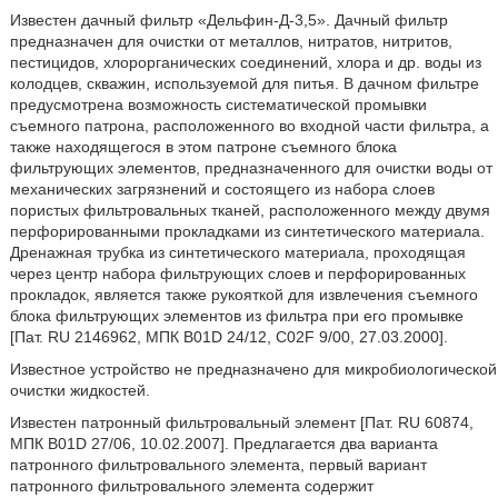
Известен дачный фильтр «Дельфин-Д-3,5». Дачный фильтр
предназначен для очистки от металлов, нитратов, нитритов,
пестицидов, хлорорганических соединений, хлора и др. воды из
колодцев, скважин, используемой для питья. В дачном фильтре
предусмотрена возможность систематической промывки
съемного патрона, расположенного во входной части фильтра, а
также находящегося в этом патроне съемного блока
фильтрующих элементов, предназначенного для очистки воды от
механических загрязнений и состоящего из набора слоев
пористых фильтровальных тканей, расположенного между двумя
перфорированными прокладками из синтетического материала.
Дренажная трубка из синтетического материала, проходящая
через центр набора фильтрующих слоев и перфорированных
прокладок, является также рукояткой для извлечения съемного
блока фильтрующих элементов из фильтра при его промывке
[Пат. RU 2146962, МПК B01D 24/12, C02F 9/00, 27.03.2000].
Известное устройство не предназначено для микробиологической
очистки жидкостей.
Известен патронный фильтровальный элемент [Пат. RU 60874,
МПК B01D 27/06, 10.02.2007]. Предлагается два варианта
патронного фильтровального элемента, первый вариант
патронного фильтровального элемента содержит