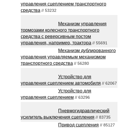
управления сцеплением транспортного
средства
// 53232
Механизм управления
тормозами колесного транспортного
средства с реверсивным постом
управления, например, трактора
// 55691
Механизм дублированного
управления управляемым механизмом
транспортного средства
// 56280
Устройство для
управления сцеплением автомобиля
// 62067
Устройство для
управления сцеплением
// 63296
Пневмогидравлический
усилитель выключения сцепления
// 83735
Привод сцепления
// 85127