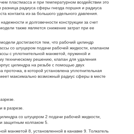
чем пластмасса и при температурном воздействии это
я разница радиуса сферы гнезда поршня и радиуса
та контакта из-за большого удельного давления.
адежности и долговечности конструкции за счет
 модели также является снижение затрат при ее
 модели достигаются тем, что рабочий цилиндр
ассы со штуцером подачи рабочей жидкости, клапаном
ассы с уплотнительной манжетой, пружиной и
му техническому решению, клапан для удаления
орпус цилиндра на резьбе с помощью двух
 проточка, в которой установлена уплотнительная
имеет максимально возможный радиус сферы в месте
азрезе.
и в разрезе.
цилиндра со штуцером 2 подачи рабочей жидкости,
 и защитным колпаком 5.
ой манжетой 8, установленной в канавке 9. Толкатель