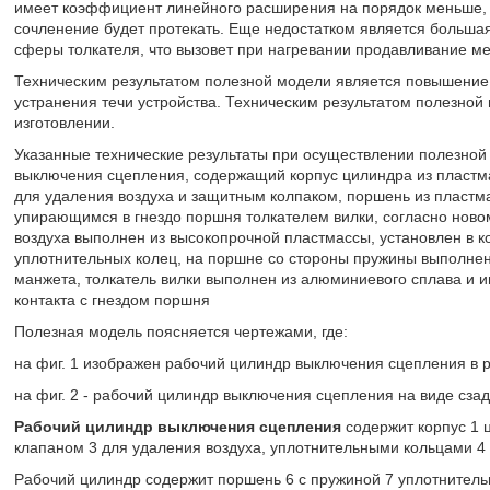
имеет коэффициент линейного расширения на порядок меньше, 
сочленение будет протекать. Еще недостатком является больша
сферы толкателя, что вызовет при нагревании продавливание мес
Техническим результатом полезной модели является повышение н
устранения течи устройства. Техническим результатом полезной
изготовлении.
Указанные технические результаты при осуществлении полезной
выключения сцепления, содержащий корпус цилиндра из пластм
для удаления воздуха и защитным колпаком, поршень из пластм
упирающимся в гнездо поршня толкателем вилки, согласно ново
воздуха выполнен из высокопрочной пластмассы, установлен в к
уплотнительных колец, на поршне со стороны пружины выполнена
манжета, толкатель вилки выполнен из алюминиевого сплава и 
контакта с гнездом поршня
Полезная модель поясняется чертежами, где:
на фиг. 1 изображен рабочий цилиндр выключения сцепления в р
на фиг. 2 - рабочий цилиндр выключения сцепления на виде сзад
Рабочий цилиндр выключения сцепления
содержит корпус 1 
клапаном 3 для удаления воздуха, уплотнительными кольцами 4
Рабочий цилиндр содержит поршень 6 с пружиной 7 уплотнительн