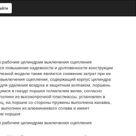
айти
 к рабочим цилиндрам выключения сцепления
ся повышение надежности и долговечности конструкции
олезной модели также является снижение затрат при ее
ндр выключения сцепления, содержащий корпус цилиндра
 для удаления воздуха и защитным колпаком, поршень
имся в гнездо поршня толкателем вилки, согласно
полнен из высокопрочной пластмассы, установлен в
ец, на поршне со стороны пружины выполнена канавка,
и выполнен из алюминиевого сплава и имеет
дом поршня
 к рабочим цилиндрам выключения сцепления