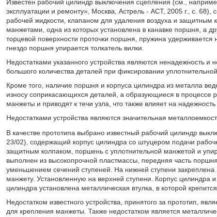
Известен рабочий цилиндр выключения сцепления (см., наприме
эксплуатации и ремонту», Москва, Астрель - ACT, 2005 г., с. 68
рабочей жидкости, клапаном для удаления воздуха и защитным 
манжетами, одна из которых установлена в канавке поршня, а д
торцевой поверхности проточки поршня, пружина удерживается 
гнездо поршня упирается толкатель вилки.
Недостатками указанного устройства являются ненадежность и 
большого количества деталей при фиксировании уплотнительно
Кроме того, наличие поршня и корпуса цилиндра из металла вед
износу соприкасающихся деталей, а образующиеся в процессе 
манжеты и приводят к течи узла, что также влияет на надежность
Недостатками устройства являются значительная металлоемкость
В качестве прототипа выбрано известный рабочий цилиндр выкл
23/02), содержащий корпус цилиндра со штуцером подачи рабоче
защитным колпаком, поршень с уплотнительной манжетой и упи
выполнен из высокопрочной пластмассы, передняя часть поршн
уменьшением сечений ступеней. На нижней ступени закреплена
манжету. Установленную на верхней ступени. Корпус цилиндра и
цилиндра установлена металлическая втулка, в которой крепится
Недостатком известного устройства, принятого за прототип, явл
для крепления манжеты. Также недостатком является металличес