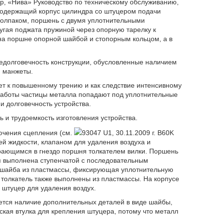
р, «Нива» Руководство по техническому обслуживанию,
), содержащий корпус цилиндра со штуцером подачи
колпаком, поршень с двумя уплотнительными
ругая поджата пружиной через опорную тарелку к
на поршне опорной шайбой и стопорным кольцом, а в
недолговечность конструкции, обусловленные наличием
й манжеты.
ет к повышенному трению и как следствие интенсивному
работы частицы металла попадают под уплотнительные
 и долговечность устройства.
 и трудоемкость изготовления устройства.
ючения сцепления (см.
93047 U1, 30.11.2009 г. B60K
й жидкости, клапаном для удаления воздуха и
рающимся в гнездо поршня толкателем вилки. Поршень
я выполнена ступенчатой с последовательным
 шайба из пластмассы, фиксирующая уплотнительную
 толкатель также выполнены из пластмассы. На корпусе
 штуцер для удаления воздух.
яется наличие дополнительных деталей в виде шайбы,
кая втулка для крепления штуцера, потому что металл