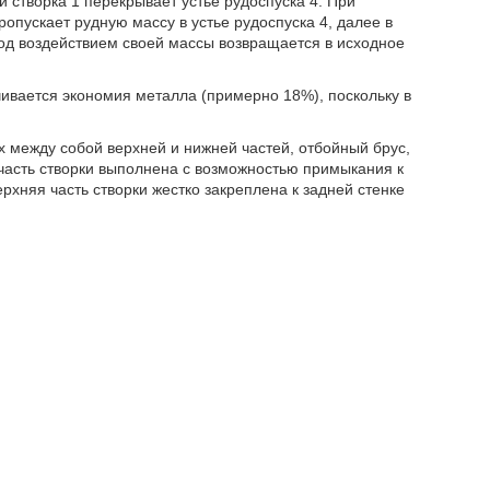
створка 1 перекрывает устье рудоспуска 4. При
ропускает рудную массу в устье рудоспуска 4, далее в
под воздействием своей массы возвращается в исходное
ивается экономия металла (примерно 18%), поскольку в
 между собой верхней и нижней частей, отбойный брус,
часть створки выполнена с возможностью примыкания к
рхняя часть створки жестко закреплена к задней стенке