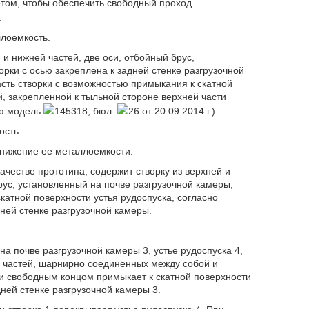
етом, чтобы обеспечить свободный проход
.
лоемкость.
 и нижней частей, две оси, отбойный брус,
орки с осью закреплена к задней стенке разгрузочной
асть створки с возможностью примыкания к скатной
, закрепленной к тыльной стороне верхней части
ую модель
145318, бюл.
26 от 20.09.2014 г.).
ость.
снижение ее металлоемкости.
качестве прототипа, содержит створку из верхней и
ус, установленный на почве разгрузочной камеры,
катной поверхности устья рудоспуска, согласно
дней стенке разгрузочной камеры.
на почве разгрузочной камеры 3, устье рудоспуска 4,
ей частей, шарнирно соединенных между собой и
ки свободным концом примыкает к скатной поверхности
дней стенке разгрузочной камеры 3.