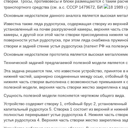
створки. Тросы, противовесы и блоки размещаются с таким расч
транспортного средства (см. а.с. СССР 1479672, БИ
18 1989 г.)
Основным недостатком данного аналога является высокая метал
Известна также ляда рудоспуска, содержащая створку из верхней
установленный на почве разгрузочной камеры, верхняя часть ств
камеры, к другой оси этой части створки присоединена нижняя ч
поверхности устья рудоспуска, при этом ляда снабжена пружиной
створки и задней стенке устья рудоспуска (патент РФ на полезн
Основным недостатком прототипа является высокая металлоемк
Технической задачей предлагаемой полезной модели является 
Эта задача решается тем, что известное устройство, принятое в 
нижней частей, шарнирно соединенных между осью, отбойный бр
нижняя часть створки выполнена с возможностью примыкания к с
полезной модели, верхняя часть створки жестко закреплена к за
Сущность полезной модели поясняется чертежом общего вида.
Устройство содержит створку 1, отбойный брус 2, установленный 
капитальный рудоспуск 5. Створка 1 состоит из верхней и нижн
полностью перекрывает устье рудоспуска 4. Нижняя часть створ
устья рудоспуска 4. Верхняя часть створки жестко закреплена за