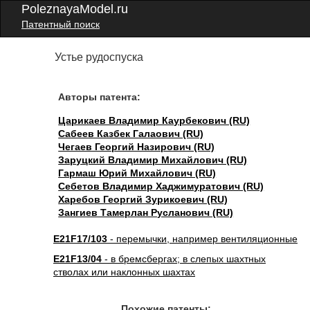
PoleznayaModel.ru
Патентный поиск
Устье рудоспуска
Авторы патента:
Царикаев Владимир Каурбекович (RU)
Сабеев Казбек Галаович (RU)
Чегаев Георгий Назирович (RU)
Заруцкий Владимир Михайлович (RU)
Гармаш Юрий Михайлович (RU)
Себетов Владимир Хаджимуратович (RU)
Харебов Георгий Зурикоевич (RU)
Зангиев Тамерлан Русланович (RU)
E21F17/103
- перемычки, например вентиляционные
E21F13/04
- в бремсбергах; в слепых шахтных
стволах или наклонных шахтах
Похожие патенты: