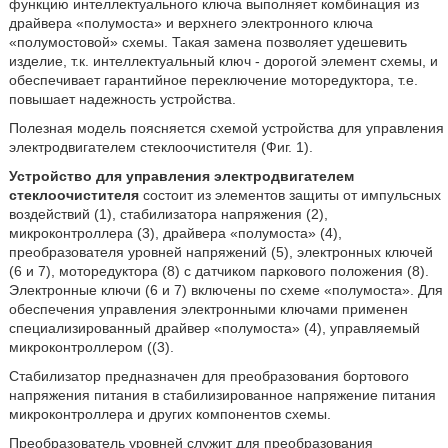
функцию интеллектуального ключа выполняет комбинация из
драйвера «полумоста» и верхнего электронного ключа
«полумостовой» схемы. Такая замена позволяет удешевить
изделие, т.к. интеллектуальный ключ - дорогой элемент схемы, и
обеспечивает гарантийное переключение моторедуктора, т.е.
повышает надежность устройства.
Полезная модель поясняется схемой устройства для управления
электродвигателем стеклоочистителя (Фиг. 1).
Устройство для управления электродвигателем
стеклоочистителя
состоит из элементов защиты от импульсных
воздействий (1), стабилизатора напряжения (2),
микроконтроллера (3), драйвера «полумоста» (4),
преобразователя уровней напряжений (5), электронных ключей
(6 и 7), моторедуктора (8) с датчиком паркового положения (8).
Электронные ключи (6 и 7) включены по схеме «полумоста». Для
обеспечения управления электронными ключами применен
специализированный драйвер «полумоста» (4), управляемый
микроконтроллером ((3).
Стабилизатор предназначен для преобразования бортового
напряжения питания в стабилизированное напряжение питания
микроконтроллера и других компонентов схемы.
Преобразователь уровней служит для преобразования