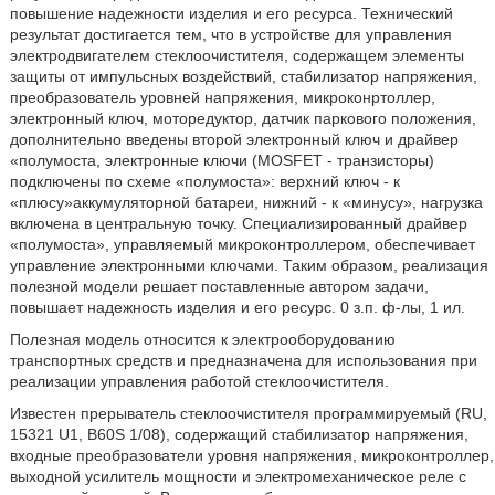
повышение надежности изделия и его ресурса. Технический
результат достигается тем, что в устройстве для управления
электродвигателем стеклоочистителя, содержащем элементы
защиты от импульсных воздействий, стабилизатор напряжения,
преобразователь уровней напряжения, микроконртоллер,
электронный ключ, моторедуктор, датчик паркового положения,
дополнительно введены второй электронный ключ и драйвер
«полумоста, электронные ключи (MOSFET - транзисторы)
подключены по схеме «полумоста»: верхний ключ - к
«плюсу»аккумуляторной батареи, нижний - к «минусу», нагрузка
включена в центральную точку. Специализированный драйвер
«полумоста», управляемый микроконтроллером, обеспечивает
управление электронными ключами. Таким образом, реализация
полезной модели решает поставленные автором задачи,
повышает надежность изделия и его ресурс. 0 з.п. ф-лы, 1 ил.
Полезная модель относится к электрооборудованию
транспортных средств и предназначена для использования при
реализации управления работой стеклоочистителя.
Известен прерыватель стеклоочистителя программируемый (RU,
15321 U1, B60S 1/08), содержащий стабилизатор напряжения,
входные преобразователи уровня напряжения, микроконтроллер,
выходной усилитель мощности и электромеханическое реле с