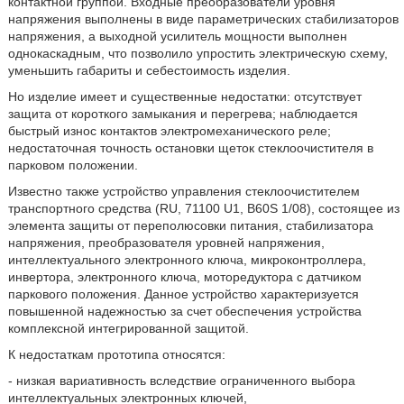
контактной группой. Входные преобразователи уровня
напряжения выполнены в виде параметрических стабилизаторов
напряжения, а выходной усилитель мощности выполнен
однокаскадным, что позволило упростить электрическую схему,
уменьшить габариты и себестоимость изделия.
Но изделие имеет и существенные недостатки: отсутствует
защита от короткого замыкания и перегрева; наблюдается
быстрый износ контактов электромеханического реле;
недостаточная точность остановки щеток стеклоочистителя в
парковом положении.
Известно также устройство управления стеклоочистителем
транспортного средства (RU, 71100 U1, B60S 1/08), состоящее из
элемента защиты от переполюсовки питания, стабилизатора
напряжения, преобразователя уровней напряжения,
интеллектуального электронного ключа, микроконтроллера,
инвертора, электронного ключа, моторедуктора с датчиком
паркового положения. Данное устройство характеризуется
повышенной надежностью за счет обеспечения устройства
комплексной интегрированной защитой.
К недостаткам прототипа относятся:
- низкая вариативность вследствие ограниченного выбора
интеллектуальных электронных ключей,