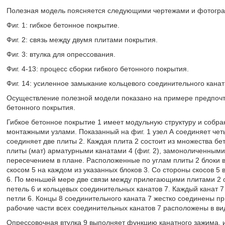
Полезная модель поясняется следующими чертежами и фотогр
Фиг. 1: гибкое бетонное покрытие.
Фиг. 2: связь между двумя плитами покрытия.
Фиг. 3: втулка для опрессования.
Фиг. 4-13: процесс сборки гибкого бетонного покрытия.
Фиг. 14: усиленное замыкание кольцевого соединительного канат
Осуществление полезной модели показано на примере предпочти
бетонного покрытия.
Гибкое бетонное покрытие 1 имеет модульную структуру и собран
монтажными узлами. Показанный на фиг. 1 узел А соединяет чет
соединяет две плиты 2. Каждая плита 2 состоит из множества б
плиты (мат) арматурными канатами 4 (фиг. 2), замоноличенным
пересечением в плане. Расположенные по углам плиты 2 блоки
скосом 5 на каждом из указанных блоков 3. Со стороны скосов 5
6. По меньшей мере две связи между прилегающими плитами 2 
петель 6 и кольцевых соединительных канатов 7. Каждый канат 
петли 6. Концы 8 соединительного каната 7 жестко соединены пр
рабочие части всех соединительных канатов 7 расположены в вид
Опрессовочная втулка 9 выполняет функцию канатного зажима, 