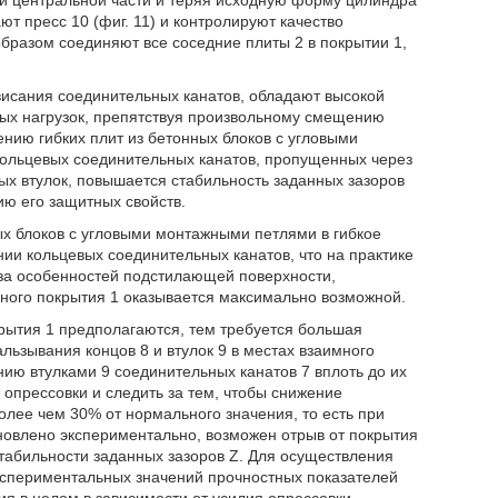
т пресс 10 (фиг. 11) и контролируют качество
образом соединяют все соседние плиты 2 в покрытии 1,
исания соединительных канатов, обладают высокой
ных нагрузок, препятствуя произвольному смещению
ению гибких плит из бетонных блоков с угловыми
кольцевых соединительных канатов, пропущенных через
х втулок, повышается стабильность заданных зазоров
ию его защитных свойств.
ых блоков с угловыми монтажными петлями в гибкое
ии кольцевых соединительных канатов, что на практике
-за особенностей подстилающей поверхности,
нного покрытия 1 оказывается максимально возможной.
рытия 1 предполагаются, тем требуется большая
льзывания концов 8 и втулок 9 в местах взаимного
ию втулками 9 соединительных канатов 7 вплоть до их
опрессовки и следить за тем, чтобы снижение
олее чем 30% от нормального значения, то есть при
ановлено экспериментально, возможен отрыв от покрытия
стабильности заданных зазоров Z. Для осуществления
кспериментальных значений прочностных показателей
я в целом в зависимости от усилия опрессовки.