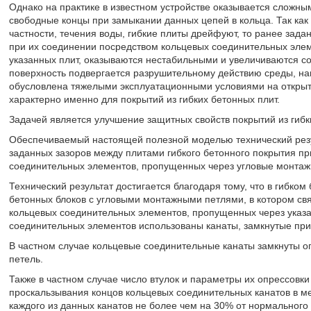
Однако на практике в известном устройстве оказывается сложны
свободные концы при замыкании данных цепей в кольца. Так как 
частности, течения воды, гибкие плиты дрейфуют, то ранее зада
при их соединении посредством кольцевых соединительных эле
указанных плит, оказываются нестабильными и увеличиваются со
поверхность подвергается разрушительному действию среды, на
обусловлена тяжелыми эксплуатационными условиями на открыто
характерно именно для покрытий из гибких бетонных плит.
Задачей является улучшение защитных свойств покрытий из гиб
Обеспечиваемый настоящей полезной моделью технический резу
заданных зазоров между плитами гибкого бетонного покрытия п
соединительных элементов, пропущенных через угловые монтажн
Технический результат достигается благодаря тому, что в гибко
бетонных блоков с угловыми монтажными петлями, в котором с
кольцевых соединительных элементов, пропущенных через указа
соединительных элементов использованы канаты, замкнутые при
В частном случае кольцевые соединительные канаты замкнуты 
петель.
Также в частном случае число втулок и параметры их опрессовк
проскальзывания концов кольцевых соединительных канатов в м
каждого из данных канатов не более чем на 30% от нормального