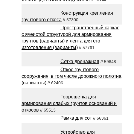
Конструкция крепления
грунтового откоса
// 57300
Пространственный каркас
с ячеистой структурой для армирования
грунтов (варианты) и лента для его
изготовления (варианты)
// 57761
Сетка дренажная
// 59648
Откос грунтового
сооружения, в том числе дорожного полотна
(варианты)
// 62406
Георешетка для
армирования слабых грунтов оснований и
откосов
// 65513
Рамка для сот
// 66361
Устройство для