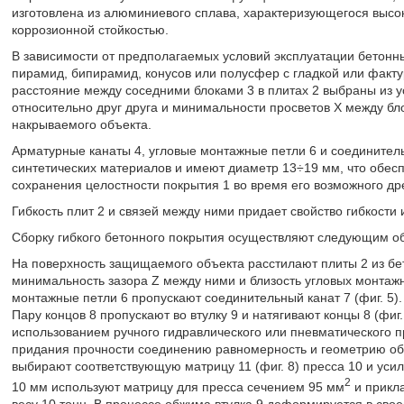
изготовлена из алюминиевого сплава, характеризующегося высо
коррозионной стойкостью.
В зависимости от предполагаемых условий эксплуатации бетонн
пирамид, бипирамид, конусов или полусфер с гладкой или факт
расстояние между соседними блоками 3 в плитах 2 выбраны из у
относительно друг друга и минимальности просветов X между б
накрываемого объекта.
Арматурные канаты 4, угловые монтажные петли 6 и соединител
синтетических материалов и имеют диаметр 13÷19 мм, что обес
сохранения целостности покрытия 1 во время его возможного д
Гибкость плит 2 и связей между ними придает свойство гибкости
Сборку гибкого бетонного покрытия осуществляют следующим о
На поверхность защищаемого объекта расстилают плиты 2 из бе
минимальность зазора Z между ними и близость угловых монтажны
монтажные петли 6 пропускают соединительный канат 7 (фиг. 5).
Пару концов 8 пропускают во втулку 9 и натягивают концы 8 (фиг
использованием ручного гидравлического или пневматического п
придания прочности соединению равномерность и геометрию обжи
выбирают соответствующую матрицу 11 (фиг. 8) пресса 10 и уси
2
10 мм используют матрицу для пресса сечением 95 мм
и прикла
весу 10 тонн. В процессе обжима втулка 9 деформируется в сво