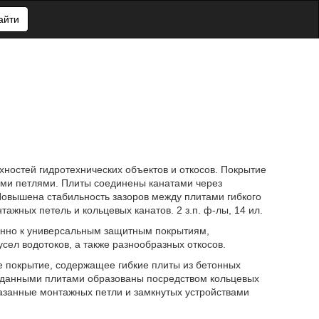
айти
ностей гидротехнических объектов и откосов. Покрытие
ыми петлями. Плиты соединены канатами через
овышена стабильность зазоров между плитами гибкого
ажных петель и кольцевых канатов. 2 з.п. ф-лы, 14 ил.
енно к универсальным защитным покрытиям,
усел водотоков, а также разнообразных откосов.
е покрытие, содержащее гибкие плиты из бетонных
у данными плитами образованы посредством кольцевых
азанные монтажных петли и замкнутых устройствами