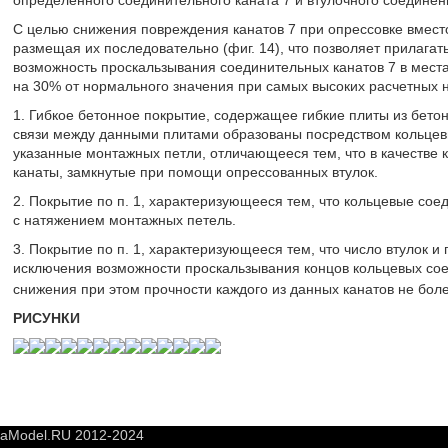
С целью снижения повреждения канатов 7 при опрессовке вместо
размещая их последовательно (фиг. 14), что позволяет прилага
возможность проскальзывания соединительных канатов 7 в мест
на 30% от нормального значения при самых высоких расчетных н
1. Гибкое бетонное покрытие, содержащее гибкие плиты из бето
связи между данными плитами образованы посредством кольцев
указанные монтажных петли, отличающееся тем, что в качестве
канаты, замкнутые при помощи опрессованных втулок.
2. Покрытие по п. 1, характеризующееся тем, что кольцевые со
с натяжением монтажных петель.
3. Покрытие по п. 1, характеризующееся тем, что число втулок 
исключения возможности проскальзывания концов кольцевых сое
снижения при этом прочности каждого из данных канатов не бол
РИСУНКИ
yaModel.RU 2012-2024