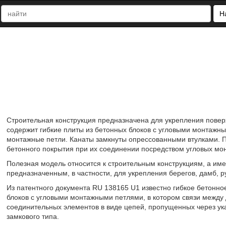
Н
Строительная конструкция предназначена для укрепления поверх
содержит гибкие плиты из бетонных блоков с угловыми монтажн
монтажные петли. Канаты замкнуты опрессованными втулками. П
бетонного покрытия при их соединении посредством угловых монт
Полезная модель относится к строительным конструкциям, а им
предназначенным, в частности, для укрепления берегов, дамб, р
Из патентного документа RU 138165 U1 известно гибкое бетонно
блоков с угловыми монтажными петлями, в котором связи межд
соединительных элементов в виде цепей, пропущенных через ук
замкового типа.