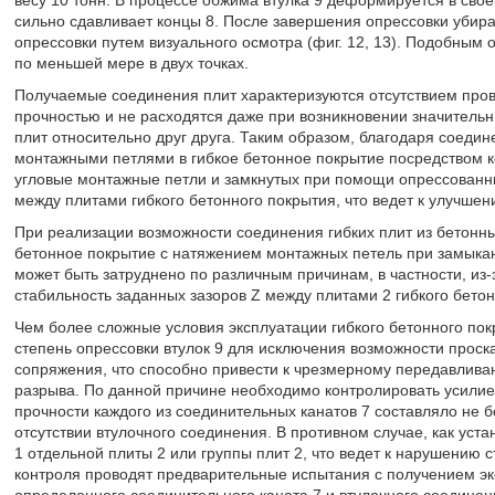
сильно сдавливает концы 8. После завершения опрессовки убираю
опрессовки путем визуального осмотра (фиг. 12, 13). Подобным 
по меньшей мере в двух точках.
Получаемые соединения плит характеризуются отсутствием пров
прочностью и не расходятся даже при возникновении значитель
плит относительно друг друга. Таким образом, благодаря соедин
монтажными петлями в гибкое бетонное покрытие посредством 
угловые монтажные петли и замкнутых при помощи опрессованны
между плитами гибкого бетонного покрытия, что ведет к улучшен
При реализации возможности соединения гибких плит из бетонн
бетонное покрытие с натяжением монтажных петель при замыкан
может быть затруднено по различным причинам, в частности, из
стабильность заданных зазоров Z между плитами 2 гибкого бето
Чем более сложные условия эксплуатации гибкого бетонного пок
степень опрессовки втулок 9 для исключения возможности проска
сопряжения, что способно привести к чрезмерному передавливан
разрыва. По данной причине необходимо контролировать усилие 
прочности каждого из соединительных канатов 7 составляло не б
отсутствии втулочного соединения. В противном случае, как уст
1 отдельной плиты 2 или группы плит 2, что ведет к нарушению 
контроля проводят предварительные испытания с получением э
определенного соединительного каната 7 и втулочного соединени