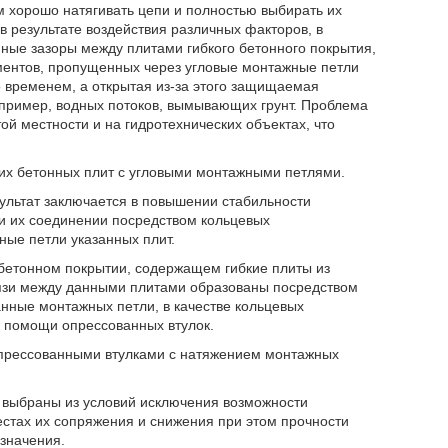
м хорошо натягивать цепи и полностью выбирать их
в результате воздействия различных факторов, в
нные зазоры между плитами гибкого бетонного покрытия,
ментов, пропущенных через угловые монтажные петли
 временем, а открытая из-за этого защищаемая
пример, водных потоков, вымывающих грунт. Проблема
й местности и на гидротехнических объектах, что
ких бетонных плит с угловыми монтажными петлями.
льтат заключается в повышении стабильности
ри их соединении посредством кольцевых
ые петли указанных плит.
м бетонном покрытии, содержащем гибкие плиты из
вязи между данными плитами образованы посредством
нные монтажных петли, в качестве кольцевых
 помощи опрессованных втулок.
опрессованными втулками с натяжением монтажных
и выбраны из условий исключения возможности
естах их сопряжения и снижения при этом прочности
 значения.