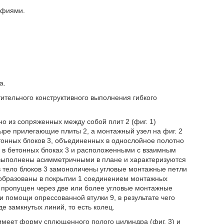
афиями.
а.
тельного конструктивного выполнения гибкого
о из сопряженных между собой плит 2 (фиг. 1)
ыре прилегающие плиты 2, а монтажный узел на фиг. 2
етонных блоков 3, объединенных в однослойное полотно
и в бетонных блоках 3 и расположенными с взаимным
 выполнены асимметричными в плане и характеризуются
 в тело блоков 3 замоноличены угловые монтажные петли
образованы в покрытии 1 соединением монтажных
7 пропущен через две или более угловые монтажные
и помощи опрессованной втулки 9, в результате чего
е замкнутых линий, то есть колец.
имеет форму сплющенного полого цилиндра (фиг. 3) и