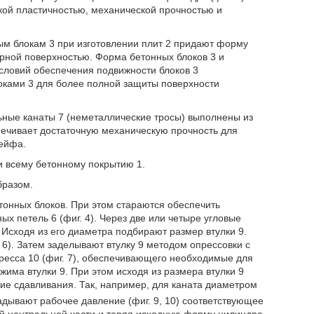
кой пластичностью, механической прочностью и
ым блокам 3 при изготовлении плит 2 придают форму
урной поверхностью. Форма бетонных блоков 3 и
словий обеспечения подвижности блоков 3
локами 3 для более полной защиты поверхности
ьные канаты 7 (неметаллические тросы) выполнены из
печивает достаточную механическую прочность для
рейфа.
 и всему бетонному покрытию 1.
бразом.
тонных блоков. При этом стараются обеспечить
х петель 6 (фиг. 4). Через две или четыре угловые
 Исходя из его диаметра подбирают размер втулки 9.
. 6). Затем заделывают втулку 9 методом опрессовки с
ресса 10 (фиг. 7), обеспечивающего необходимые для
ма втулки 9. При этом исходя из размера втулки 9
лие сдавливания. Так, например, для каната диаметром
дывают рабочее давление (фиг. 9, 10) соответствующее
ей центральной части и теряя исходную форму цилиндра