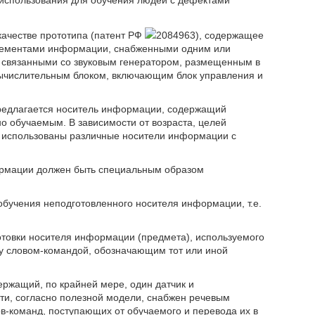
 использования для обучения людей с дефектами
качестве прототипа (патент РФ
2084963), содержащее
лементами информации, снабженными одним или
 связанными со звуковым генератором, размещенным в
вычислительным блоком, включающим блок управления и
предлагается носитель информации, содержащий
 обучаемым. В зависимости от возраста, целей
ть использованы различные носители информации с
формации должен быть специальным образом
обучения неподготовленного носителя информации, т.е.
отовки носителя информации (предмета), используемого
жду словом-командой, обозначающим тот или иной
держащий, по крайней мере, один датчик и
ти, согласно полезной модели, снабжен речевым
-команд, поступающих от обучаемого и перевода их в