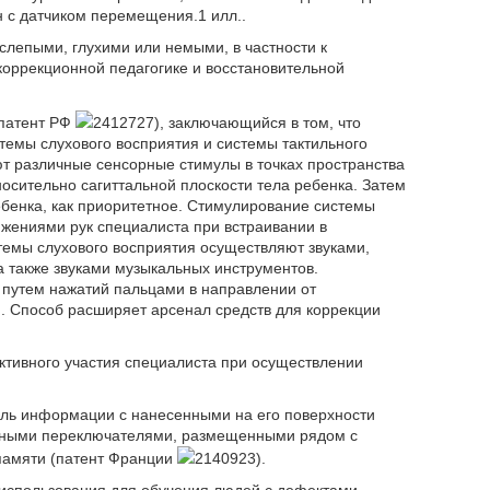
н с датчиком перемещения.1 илл..
слепыми, глухими или немыми, в частности к
коррекционной педагогике и восстановительной
(патент РФ
2412727), заключающийся в том, что
темы слухового восприятия и системы тактильного
т различные сенсорные стимулы в точках пространства
осительно сагиттальной плоскости тела ребенка. Затем
енка, как приоритетное. Стимулирование системы
жениями рук специалиста при встраивании в
темы слухового восприятия осуществляют звуками,
 также звуками музыкальных инструментов.
 путем нажатий пальцами в направлении от
. Способ расширяет арсенал средств для коррекции
ктивного участия специалиста при осуществлении
ель информации с нанесенными на его поверхности
ными переключателями, размещенными рядом с
памяти (патент Франции
2140923).