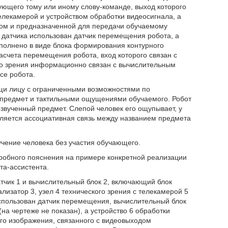
ующего тому или иному слову-команде, выход которого
елекамерой и устройством обработки видеосигнала, а
ом и предназначенной для передачи обучаемому
е датчика использован датчик перемещения робота, а
ыполнено в виде блока формирования контурного
асчета перемещения робота, вход которого связан с
го зрения информационно связан с вычислительным
се робота.
щи лицу с ограниченными возможностями по
 предмет и тактильными ощущениями обучаемого. Робот
звученный предмет. Слепой человек его ощупывает, у
вляется ассоциативная связь между названием предмета
чение человека без участия обучающего.
робного пояснения на примере конкретной реализации
та-ассистента.
тчик 1 и вычислительный блок 2, включающий блок
лизатор 3, узел 4 технического зрения с телекамерой 5
 использован датчик перемещения, вычислительный блок
на чертеже не показан), а устройство 6 обработки
го изображения, связанного с видеовыходом