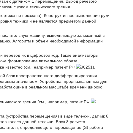
вязан с датчиком 1 перемещения. Выход речевого
связан с узлом технического зрения.
ертеже не показана). Конструктивное выполнение руки-
уровня техники и не являются предметом данной
вычислительную машину, выполняющую заложенный в
мацию. Алгоритм и объем необходимой информации
и перевод их в цифровой код. Такие анализаторы
акже формирование визуального образа,
же известно (см., например патент РФ
90251).
бой блок пространственного дифференцирования
оговым значением. Устройства, предназначенные для
 работающие в реальном масштабе времени широко
хнического зрения (см., например, патент РФ
а (устройства перемещения) в виде тележки, датчик 6
ов колеса данной тележки. Блок 8 расчета
числителя, определяющего перемещение (S) робота