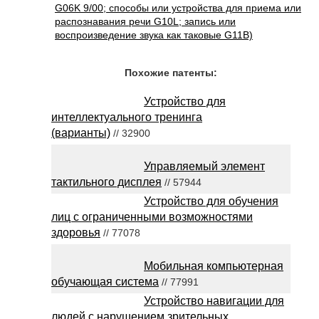
G06K 9/00; способы или устройства для приема или
распознавания речи G10L; запись или
воспроизведение звука как таковые G11B)
Похожие патенты:
Устройство для
интеллектуального тренинга
(варианты)
// 32900
Управляемый элемент
тактильного дисплея
// 57944
Устройство для обучения
лиц с ограниченными возможностями
здоровья
// 77078
Мобильная компьютерная
обучающая система
// 77991
Устройство навигации для
людей с нарушением зрительных