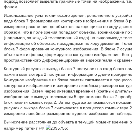
подход позволяет выделить граничные точки на изображении, т.е
фоном.
Использование узла технического зрения, дополненного устройс
виде блока 7 формирования контурного изображения и блока 8 
измерение расстояния до объектов, находящихся по ходу движе
образом, что в поле зрения попадают объекты, возникающие по
(например, за каждый телевизионный кадр) на видеовыходе тел
информацию об объектах, находящихся по ходу движения. Телев
блока 7 формирования контурного изображения. В блоке 7 осущ
объектами и фоном, формируется контурное изображение. Конт
пространственного дифференцирования видеосигнала и сравнен
Контурный рисунок с выхода блока 7 поступает на вход блока пам
памяти компьютера 2 поступает информация о длине пройденног
Контурное изображение из блока памяти считывается в процессо
контурного изображения и измерение линейных размеров контурн
изображения. Затем через интервал времени t (кратный длитель
изображение с выхода телекамеры 5 при помощи блока 7 преобра
блок памяти компьютера 2. Затем туда же записываются показан
рисунок с выхода блока 7 считывается в процессор компьютера 
измерение линейных размеров контурного изображения наблюда
Вычисление расстояния до объекта в текущий момент времени о
например патент РФ
2095756: