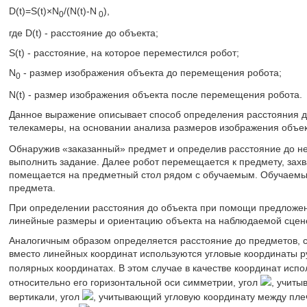
D(t)=S(t)×N
/(N(t)-N
),
0
0
где D(t) - расстояние до объекта;
S(t) - расстояние, на которое переместился робот;
N
- размер изображения объекта до перемещения робота;
0
N(t) - размер изображения объекта после перемещения робота.
Данное выражение описывает способ определения расстояния д
телекамеры, на основании анализа размеров изображения объек
Обнаружив «заказанный» предмет и определив расстояние до нег
выполнить задание. Далее робот перемещается к предмету, захв
помещается на предметный стол рядом с обучаемым. Обучаемый
предмета.
При определении расстояния до объекта при помощи предложен
линейные размеры и ориентацию объекта на наблюдаемой сцен
Аналогичным образом определяется расстояние до предметов, с
вместо линейных координат используются угловые координаты р
полярных координатах. В этом случае в качестве координат испо
относительно его горизонтальной оси симметрии, угол
, учиты
вертикали, угол
, учитывающий угловую координату между плеч