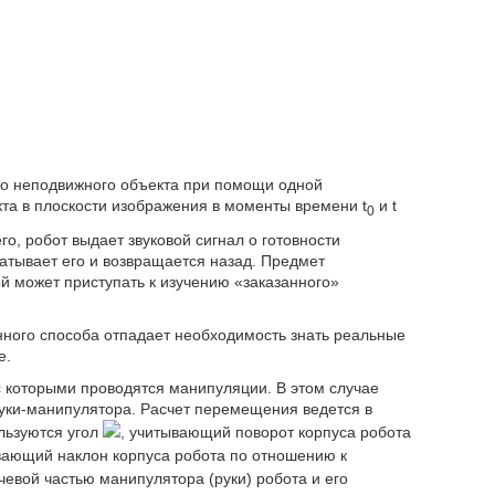
о неподвижного объекта при помощи одной
та в плоскости изображения в моменты времени t
и t
0
о, робот выдает звуковой сигнал о готовности
атывает его и возвращается назад. Предмет
 может приступать к изучению «заказанного»
ного способа отпадает необходимость знать реальные
е.
 которыми проводятся манипуляции. В этом случае
уки-манипулятора. Расчет перемещения ведется в
льзуются угол
, учитывающий поворот корпуса робота
вающий наклон корпуса робота по отношению к
евой частью манипулятора (руки) робота и его