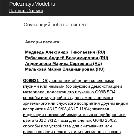
PoleznayaModel.ru
Патентный поиск
Обучающий робот-ассистент
Авторы патента:
Медведь Александр Николаевич (RU)
Рубченков Андрей Владимирович (RU)
Андрианова Марина Сергеевна (RU)
Малькова Мария Владимировна (RU)
G09B21
- Обучение или общение со слепыми,
глухими или немыми (со звуковой демонстрацией
материала, подлежащего изучению G09B 5/04;
способы или устройства для замены прямого
зрительного или слухового восприятия другим видом
восприятия A61F 9/08,A61F 11/04; звуковая
индикация показаний измерительных приборов или
цвета G01D 7/12; часы для слепых G04B 25/02;
способы или устройства для считывания или
распознавания печатных или письменных знаков