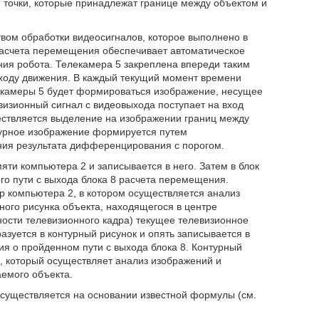
. точки, которые принадлежат границе между объектом и
твом обработки видеосигналов, которое выполнено в
расчета перемещения обеспечивает автоматическое
ния робота. Телекамера 5 закреплена впереди таким
 ходу движения. В каждый текущий момент времени
екамеры 5 будет формироваться изображение, несущее
изионный сигнал с видеовыхода поступает на вход
ествляется выделение на изображении границ между
урное изображение формируется путем
ия результата дифференцирования с порогом.
яти компьютера 2 и записывается в него. Затем в блок
о пути с выхода блока 8 расчета перемещения.
р компьютера 2, в котором осуществляется анализ
ого рисунка объекта, находящегося в центре
ности телевизионного кадра) текущее телевизионное
зуется в контурный рисунок и опять записывается в
ия о пройденном пути с выхода блока 8. Контурный
2, который осуществляет анализ изображений и
емого объекта.
существляется на основании известной формулы (см.