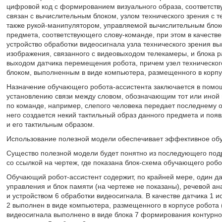
цифровой код с формированием визуального образа, соответств
связан с вычислительным блоком, узлом технического зрения с т
также рукой-манипулятором, управляемой вычислительным блок
предмета, соответствующего слову-команде, при этом в качеств
устройство обработки видеосигнала узла технического зрения в
изображения, связанного с видеовыходом телекамеры, и блока р
выходом датчика перемещения робота, причем узел техническо
блоком, выполненным в виде компьютера, размещенного в корпу
Назначение обучающего робота-ассистента заключается в помо
установлению связи между словом, обозначающим тот или иной
по команде, например, слепого человека передает последнему о
него создается некий тактильный образ данного предмета и поя
и его тактильным образом.
Использование полезной модели обеспечивает эффективное обу
Существо полезной модели будет понятно из последующего под
со ссылкой на чертеж, где показана блок-схема обучающего робо
Обучающий робот-ассистент содержит, по крайней мере, один да
управления и блок памяти (на чертеже не показаны), речевой ана
и устройством 6 обработки видеосигнала. В качестве датчика 1
2 выполнен в виде компьютера, размещенного в корпусе робота (
видеосигнала выполнено в виде блока 7 формирования контурно