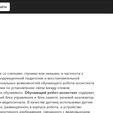
айти
я со слепыми, глухими или немыми, в частности к
коррекционной педагогике и восстановительной
ональных возможностей обучающего робота-ассистента
ми по установлению связи между словом,
и обучаемого.
Обучающий робот-ассистент
содержит,
ий блок управления и блок памяти, речевой анализатор,
и видеосигнала. В качестве датчика использован датчик
, размещенного в корпусе робота, а устройство
контурного изображения, связанного с видеовыходом