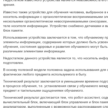
Недостатком известного устройства является невозможность его
зрения.
Известно также устройство для обучения человека, выбранное в 
носитель информации с органолептически воспринимаемыми э
несколькими органолептически невоспринимаемыми сенсорами,
теле носителя информации. Устройство снабжено датчиками и 
блок памяти.
Использование устройства заключается в том, что обучаемому 
элементы информации, содержание которых должно быть усвоено
обучения, состояния здоровья и развития обучаемого могут бы
различными элементами информации.
Недостатком данного устройства является то, что носитель ин
подготовлен.
В основу полезной модели положена задача использования для 
фактически любого предмета используемого в быту.
Технический результат заключается в уменьшении времени подг
в процессе обучения, т.е. установления связи у обучаемого ме
предмет и тактильными ощущениями обучаемого.
Технический результат достигается тем, что робот-ассистент, со
вычислительный блок, включающий блок управления и блок памя
анализатором, выполненным с возможностью распознавания слов