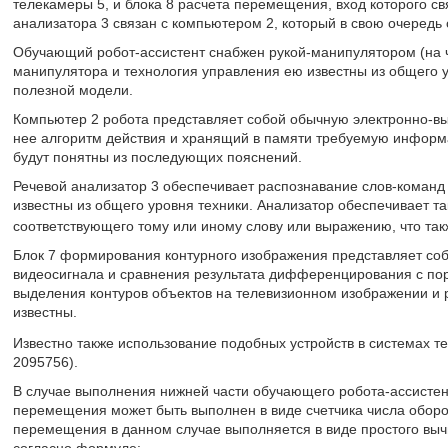
телекамеры 5, и блока 8 расчета перемещения, вход которого с
анализатора 3 связан с компьютером 2, который в свою очередь 
Обучающий робот-ассистент снабжен рукой-манипулятором (на ч
манипулятора и технология управления ею известны из общего 
полезной модели.
Компьютер 2 робота представляет собой обычную электронно-
нее алгоритм действия и хранящий в памяти требуемую инфор
будут понятны из последующих пояснений.
Речевой анализатор 3 обеспечивает распознавание слов-команд 
известны из общего уровня техники. Анализатор обеспечивает т
соответствующего тому или иному слову или выражению, что так
Блок 7 формирования контурного изображения представляет со
видеосигнала и сравнения результата дифференцирования с пор
выделения контуров объектов на телевизионном изображении и
известны.
Известно также использование подобных устройств в системах те
2095756).
В случае выполнения нижней части обучающего робота-ассистент
перемещения может быть выполнен в виде счетчика числа оборот
перемещения в данном случае выполняется в виде простого вы