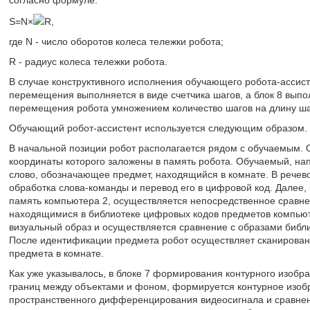
согласно формуле:
S=N×
R,
где N - число оборотов колеса тележки робота;
R - радиус колеса тележки робота.
В случае конструктивного исполнения обучающего робота-ассист
перемещения выполняется в виде счетчика шагов, а блок 8 выпо
перемещения робота умножением количество шагов на длину ша
Обучающий робот-ассистент используется следующим образом.
В начальной позиции робот располагается рядом с обучаемым. 
координаты которого заложены в память робота. Обучаемый, на
слово, обозначающее предмет, находящийся в комнате. В речев
обработка слова-команды и перевод его в цифровой код. Далее,
память компьютера 2, осуществляется непосредственное сравн
находящимися в библиотеке цифровых кодов предметов компьют
визуальный образ и осуществляется сравнение с образами библ
После идентификации предмета робот осуществляет сканирован
предмета в комнате.
Как уже указывалось, в блоке 7 формирования контурного изоб
границ между объектами и фоном, формируется контурное изоб
пространственного дифференцирования видеосигнала и сравнен