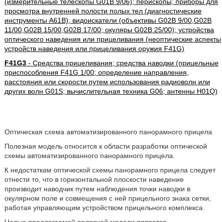
(измерительные телескопы G01B 9/06); перископы; приборы для
просмотра внутренней полости полых тел (диагностические
инструменты A61B); видоискатели (объективы G02B 9/00,G02B
11/00,G02B 15/00,G02B 17/00; окуляры G02B 25/00); устройства
оптического наведения или прицеливания (неоптические аспекты
устройств наведения или прицеливания оружия F41G)
F41G3
- Средства прицеливания; средства наводки (прицельные
приспособления F41G 1/00; определение направления,
расстояния или скорости путем использования радиоволн или
других волн G01S; вычислительная техника G06; антенны H01Q)
Оптическая схема автоматизированного панорамного прицела
Полезная модель относится к области разработки оптической
схемы автоматизированного панорамного прицела.
К недостаткам оптической схемы панорамного прицела следует
отнести то, что в горизонтальной плоскости наведение
производит наводчик путем наблюдения точки наводки в
окулярном поле и совмещения с ней прицельного знака сетки,
работая управляющим устройством прицельного комплекса.