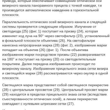
привода, который обеспечивает совмещение оптической оси
визирного канала панорамного прицела с точкой наводки, т.е
производится автоматическое наведение в горизонтальной
плоскости.
Параллельность оптических осей визирного канала и следящей
системы проверяется следующим образом. Излучение от
светодиода (25) (фиг. 1) поступает на призму (24), которая
изменяет ход луча на 90° через светофильтр (23), установленный
в фокальной плоскости объектива (26). На светофильтре
нанесена непрозрачная марка (28) (фиг. 2), изображение марки
попадает на объектив (26) (фиг. 1). После объектива
изображение марки посредством призмы (22) разворачивается
на 180° и поступает на призму (20) со светоделительным
покрытием. Далее передача изображения происходит по
визирному каналу. Изображение прицельного знака сетки визира
и светящейся марки (28) рассматриваются через окуляр в одной
плоскости.
Светящаяся марка представляет собой светящееся перекрестие
(28) с центральным просветом (29). Центральный просвет марки
(29) находится в пределах прицельного знака сетки (вследствие
съюстированности оптических осей), а линии перекрестия
совпадают с нулевыми штрихами сетки (27).