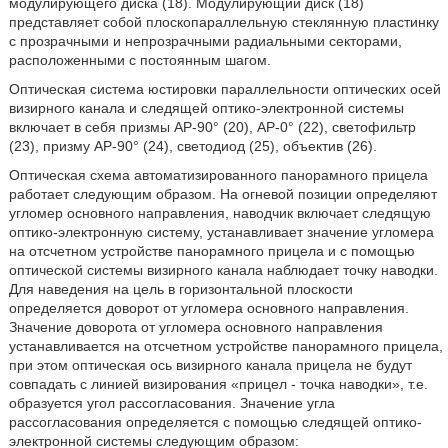
модулирующего диска (18). Модулирующий диск (18)
представляет собой плоскопараллельную стеклянную пластинку
с прозрачными и непрозрачными радиальными секторами,
расположенными с постоянным шагом.
Оптическая система юстировки параллельности оптических осей
визирного канала и следящей оптико-электронной системы
включает в себя призмы АР-90° (20), АР-0° (22), светофильтр
(23), призму АР-90° (24), светодиод (25), объектив (26).
Оптическая схема автоматизированного панорамного прицела
работает следующим образом. На огневой позиции определяют
угломер основного направления, наводчик включает следящую
оптико-электронную систему, устанавливает значение угломера
на отсчетном устройстве панорамного прицела и с помощью
оптической системы визирного канала наблюдает точку наводки.
Для наведения на цель в горизонтальной плоскости
определяется доворот от угломера основного направления.
Значение доворота от угломера основного направления
устанавливается на отсчетном устройстве панорамного прицела,
при этом оптическая ось визирного канала прицела не будут
совпадать с линией визирования «прицел - точка наводки», т.е.
образуется угол рассогласования. Значение угла
рассогласования определяется с помощью следящей оптико-
электронной системы следующим образом: