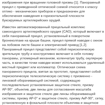
изображения при вращении головной призмы [1]. Панорамный
прицел с приведенной оптической схемой относится к классу
оптико - механических приборов и предназначен для
обеспечения наведения в горизонтальной плоскости
буксируемых артиллерийских орудий.
Известен автоматизированный прицельный комплекс
самоходного артиллерийского орудия (САО), который включает в
себя панорамный прицел, установленный в поворотном
бронеколпаке на крыше башни, прицел прямой наводки с окном
на лобовом листе башни и электрический привод [1,2].
Панорамный прицел представляет собой перископическую
зрительную трубу и конструктивно включает в себя головку
панорамы, угломерный механизм, коленчатую трубу, окулярную
часть, в качестве точки наводки может использоваться удаленный
местный предмет или коллиматор. Оптическая схема
панорамного прицела, взятая за прототип, представляет собой
перископическую телескопическую систему с призменно -
линзовой оборачивающей системой, содержащую
последовательно установленные защитное стекло, призму
АР-90°, объектив, две линзы для согласования масштаба
изображения и защитное стекло две линзы оборачивающей
системы, призму АР-0° и защитное стекло, призму АкР-90°, сетку,
установленную в фокальной плоскости объектива и защитное