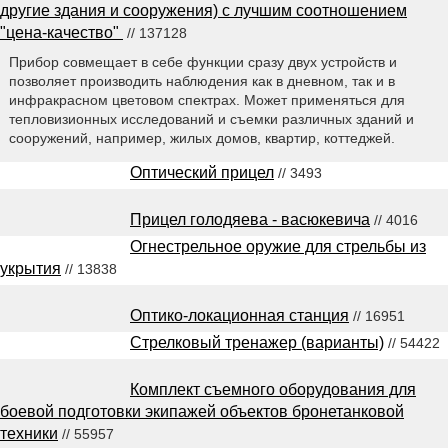
другие здания и сооружения) с лучшим соотношением
"цена-качество"
// 137128
Прибор совмещает в себе функции сразу двух устройств и
позволяет производить наблюдения как в дневном, так и в
инфракрасном цветовом спектрах. Может применяться для
тепловизионных исследований и съемки различных зданий и
сооружений, например, жилых домов, квартир, коттеджей.
Оптический прицел
// 3493
Прицел голодяева - васюкевича
// 4016
Огнестрельное оружие для стрельбы из
укрытия
// 13838
Оптико-локационная станция
// 16951
Стрелковый тренажер (варианты)
// 54422
Комплект съемного оборудования для
боевой подготовки экипажей объектов бронетанковой
техники
// 55957