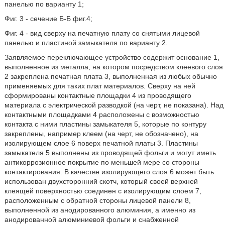
панелью по варианту 1;
Фиг. 3 - сечение Б-Б фиг.4;
Фиг. 4 - вид сверху на печатную плату со снятыми лицевой
панелью и пластиной замыкателя по варианту 2.
Заявляемое переключающее устройство содержит основание 1,
выполненное из металла, на котором посредством клеевого слоя
2 закреплена печатная плата 3, выполненная из любых обычно
применяемых для таких плат материалов. Сверху на ней
сформированы контактные площадки 4 из проводящего
материала с электрической разводкой (на черт, не показана). Над
контактными площадками 4 расположены с возможностью
контакта с ними пластины замыкателя 5, которые по контуру
закреплены, например клеем (на черт, не обозначено), на
изолирующем слое 6 поверх печатной платы 3. Пластины
замыкателя 5 выполнены из проводящей фольги и могут иметь
антикоррозионное покрытие по меньшей мере со стороны
контактирования. В качестве изолирующего слоя 6 может быть
использован двухсторонний скотч, который своей верхней
клеящей поверхностью соединен с изолирующим слоем 7,
расположенным с обратной стороны лицевой панели 8,
выполненной из анодированного алюминия, а именно из
анодированной алюминиевой фольги и снабженной