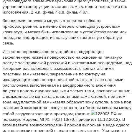
куполовидного элемента переключающего устройства, а также
упрощении конструкции пластины замыкателя и технологии его
изготовления. 2 н.п. ф-лы, 4 з.п. ф-лы, 4 ил.
Заявляемая полезная модель относится к области
приборостроения, а именно к переключающим устройствам
клавиатур, и может быть использована в устройствах ввода или
передачи информации, использующих тактильную обратную
связь.
Известно переключающее устройство, содержащее
закрепленную нижней поверхностью на основании печатную
плату с электрической разводкой и контактными площадками, над
которыми расположены с возможностью контакта с ними
пластины замыкателей, закрепленные по контуру на
изолирующем слое поверх печатной платы, а выше над ними
расположена выполненная из анодированного алюминия
лицевая панель с куполовидными элементами, расположенными
с возможностью контакта с пластинами замыкателей, при этом
зона над пластиной замыкателя образует зону купола, а зона под
пластиной замыкателя - зону контакта, и обе зоны связаны между
собой воздухоотводящим проходом, (патент
128003 РФ на
полезную модель, МГЖ: H01H 13/70, приоритет 11.12.2012). В
этом патенте воздухоотводящий проход выполнен в виде одного
или нескольких отверстий в пластине замыкателя. Учитывая то,