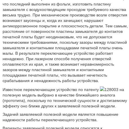
что последний выполнен из фольги, изготовить пластину
замыкателя с воздухоотводящим проходом требуемого качества
весьма трудно. При механическом производстве возле отверстия
возникают заусенцы и, когда их зачищают, нарушают
антикоррозионное покрытие и плоскостность детали. Тем самым,
расстояние от поверхности пластины замыкателя до контактов
печатной платы будет неодинаковым, что не допускается
техническими требованиями, поскольку зазоры между пластиной
замыкателя и контактными площадками печатной платы очень
малы. В результате переключающее устройство работает
ненадежно. При лазерном способе получения отверстий
оплавляются их края, и также возникает неравномерность
зазоров между пластиной замыкателя и контактными
площадками печатной платы, что вызывает нечеткость
срабатывания и ненадежность работы устройства.
Известное переключающее устройство по патенту
128003 на
полезную модель выбрано в качестве ближайшего аналога
(прототипа), поскольку по технической сущности и достигаемому
эффекту оно ближе других к заявляемой полезной модели.
Задачей заявляемой полезной модели является повышение
надежности работы переключающего устройства.
Варианты заявленной полезной модели относятся к