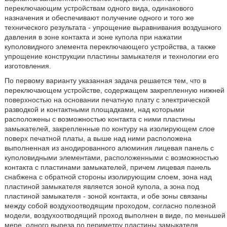
переключающим устройствам одного вида, одинакового
назначения и обеспечивают получение одного и того же
технического результата - упрощение выравнивания воздушного
давления в зоне контакта и зоне купола при нажатии
куполовидного элемента переключающего устройства, а также
упрощение конструкции пластины замыкателя и технологии его
изготовления.
По первому варианту указанная задача решается тем, что в
переключающем устройстве, содержащем закрепленную нижней
поверхностью на основании печатную плату с электрической
разводкой и контактными площадками, над которыми
расположены с возможностью контакта с ними пластины
замыкателей, закрепленные по контуру на изолирующем слое
поверх печатной платы, а выше над ними расположена
выполненная из анодированного алюминия лицевая панель с
куполовидными элементами, расположенными с возможностью
контакта с пластинами замыкателей, причем лицевая панель
снабжена с обратной стороны изолирующим слоем, зона над
пластиной замыкателя является зоной купола, а зона под
пластиной замыкателя - зоной контакта, и обе зоны связаны
между собой воздухоотводящим проходом, согласно полезной
модели, воздухоотводящий проход выполнен в виде, по меньшей
мере, одного выреза по периметру пластины замыкателя.