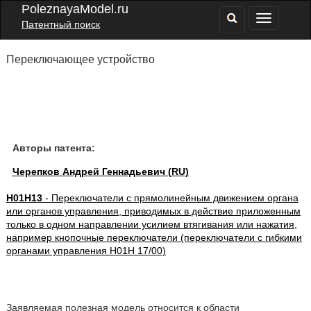
PoleznayaModel.ru
Патентный поиск
Переключающее устройство
Авторы патента:
Черепков Андрей Геннадьевич (RU)
H01H13
- Переключатели с прямолинейным движением органа
или органов управления, приводимых в действие приложенным
только в одном направлении усилием втягивания или нажатия,
например кнопочные переключатели (переключатели с гибкими
органами управления H01H 17/00)
Заявляемая полезная модель относится к области