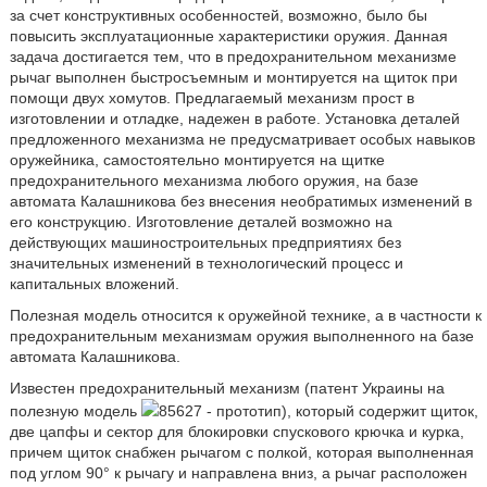
за счет конструктивных особенностей, возможно, было бы
повысить эксплуатационные характеристики оружия. Данная
задача достигается тем, что в предохранительном механизме
рычаг выполнен быстросъемным и монтируется на щиток при
помощи двух хомутов. Предлагаемый механизм прост в
изготовлении и отладке, надежен в работе. Установка деталей
предложенного механизма не предусматривает особых навыков
оружейника, самостоятельно монтируется на щитке
предохранительного механизма любого оружия, на базе
автомата Калашникова без внесения необратимых изменений в
его конструкцию. Изготовление деталей возможно на
действующих машиностроительных предприятиях без
значительных изменений в технологический процесс и
капитальных вложений.
Полезная модель относится к оружейной технике, а в частности к
предохранительным механизмам оружия выполненного на базе
автомата Калашникова.
Известен предохранительный механизм (патент Украины на
полезную модель
85627 - прототип), который содержит щиток,
две цапфы и сектор для блокировки спускового крючка и курка,
причем щиток снабжен рычагом с полкой, которая выполненная
под углом 90° к рычагу и направлена вниз, а рычаг расположен