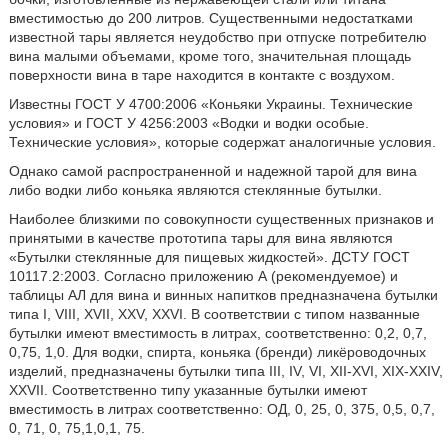
вместимостью до 200 литров. Существенными недостатками
известной тары является неудобство при отпуске потребителю
вина малыми объемами, кроме того, значительная площадь
поверхности вина в таре находится в контакте с воздухом.
Известны ГОСТ У 4700:2006 «Коньяки Украины. Технические
условия» и ГОСТ У 4256:2003 «Водки и водки особые.
Технические условия», которые содержат аналогичные условия.
Однако самой распространенной и надежной тарой для вина
либо водки либо коньяка являются стеклянные бутылки.
Наиболее близкими по совокупности существенных признаков и
принятыми в качестве прототипа тары для вина являются
«Бутылки стеклянные для пищевых жидкостей». ДСТУ ГОСТ
10117.2:2003. Согласно приложению А (рекомендуемое) и
таблицы АЛ для вина и винных напитков предназначена бутылки
типа I, VIII, XVII, XXV, XXVI. В соответствии с типом названные
бутылки имеют вместимость в литрах, соответственно: 0,2, 0,7,
0,75, 1,0. Для водки, спирта, коньяка (бренди) ликёроводочных
изделий, предназначены бутылки типа III, IV, VI, XII-XVI, XIX-XXIV,
XXVII. Соответственно типу указанные бутылки имеют
вместимость в литрах соответственно: ОД, 0, 25, 0, 375, 0,5, 0,7,
0, 71, 0, 75,1,0,1, 75.