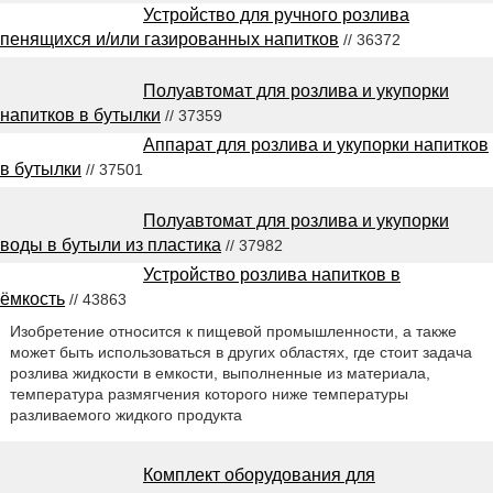
Устройство для ручного розлива
пенящихся и/или газированных напитков
// 36372
Полуавтомат для розлива и укупорки
напитков в бутылки
// 37359
Аппарат для розлива и укупорки напитков
в бутылки
// 37501
Полуавтомат для розлива и укупорки
воды в бутыли из пластика
// 37982
Устройство розлива напитков в
ёмкость
// 43863
Изобретение относится к пищевой промышленности, а также
может быть использоваться в других областях, где стоит задача
розлива жидкости в емкости, выполненные из материала,
температура размягчения которого ниже температуры
разливаемого жидкого продукта
Комплект оборудования для