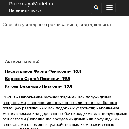
PoleznayaModel.ru
Патентный поиск
Способ сувенирного розлива вина, водки, коньяка
Авторы патента:
Нафгутдинов Фарид Фанисович (RU)
Воронов Сергей Павлович (RU)
Клюев Владимир Павлович (RU)
B67C3
- Наполнение бутылок жидкими или полужидкими
веществами; наполнение стеклянных или жестяных банок с
помощью разливочных или подобных устройств; наполнение
металлических или деревянных бочек жидкими или полужидкими
веществами (наполнение сосудов жидкими или полужидкими
веществами с помощью устройств иных, чем разливочные