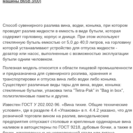
машины B65B 3/00)
Способ сувенирного разлива вина, водки, коньяка, при котором
проводят разлив жидкости в емкость в виде бутыли, которая
содержит горловину, корпус и днище. При этом используют
стеклянную бутыль емкостью от 5,0 до 40,0 литров, на горловину
которой устанавливают устройство для отпуска жидкости -
дозатор или насос, выполненные с возможностью эксплуатации
бутыли одним человеком.
Полезная модель относится к области пищевой промышленности
и предназначена для сувенирного розлива, хранения и
транспортировки и отпуска вина либо водки либо коньяка.
Существуют различные виды тары для вина, водки, коньяка:
стеклянные бутылки, упаковка типа "Tetra-Pak" in "Bag in box",
полиэтиленовые пакеты и другие.
Известен ГОСТ У 202.002-96. «Вина тихие. Общие технические
условия», где в разделе 4.4 «Упаковка» в п. 4.4.2 указано, что для
розничной торговли вином на разлив, винодельческие
предприятия отпускают столовые и крепленые ординарные вина
наливом в автоцистерны по ГОСТ 9218, дубовые бочки, а также в
бочки, изготовленные из нержавеющей стали или титана