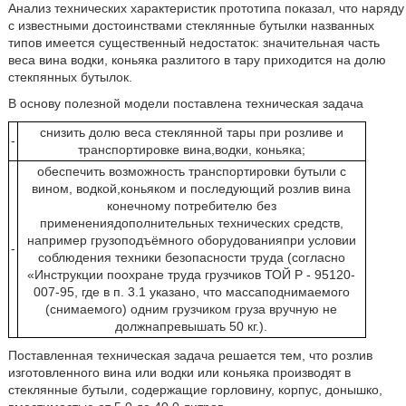
Анализ технических характеристик прототипа показал, что наряду
с известными достоинствами стеклянные бутылки названных
типов имеется существенный недостаток: значительная часть
веса вина водки, коньяка разлитого в тару приходится на долю
стекпянных бутылок.
В основу полезной модели поставлена техническая задача
снизить долю веса стеклянной тары при розливе и
-
транспортировке вина,водки, коньяка;
обеспечить возможность транспортировки бутыли с
вином, водкой,коньяком и последующий розлив вина
конечному потребителю без
применениядополнительных технических средств,
например грузоподъёмного оборудованияпри условии
-
соблюдения техники безопасности труда (согласно
«Инструкции поохране труда грузчиков ТОЙ Р - 95120-
007-95, где в п. 3.1 указано, что массаподнимаемого
(снимаемого) одним грузчиком груза вручную не
должнапревышать 50 кг.).
Поставленная техническая задача решается тем, что розлив
изготовленного вина или водки или коньяка производят в
стеклянные бутыли, содержащие горловину, корпус, донышко,