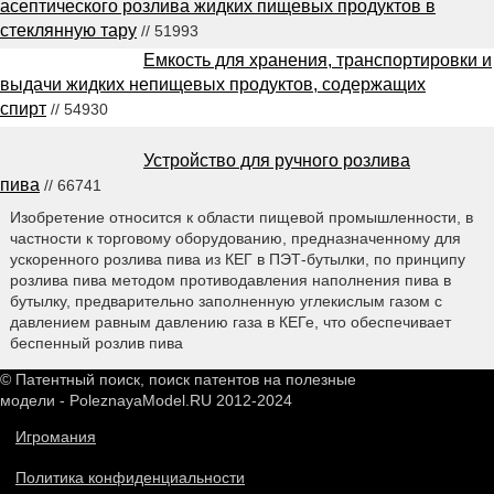
асептического розлива жидких пищевых продуктов в
стеклянную тару
// 51993
Емкость для хранения, транспортировки и
выдачи жидких непищевых продуктов, содержащих
спирт
// 54930
Устройство для ручного розлива
пива
// 66741
Изобретение относится к области пищевой промышленности, в
частности к торговому оборудованию, предназначенному для
ускоренного розлива пива из КЕГ в ПЭТ-бутылки, по принципу
розлива пива методом противодавления наполнения пива в
бутылку, предварительно заполненную углекислым газом с
давлением равным давлению газа в КЕГе, что обеспечивает
беспенный розлив пива
© Патентный поиск, поиск патентов на полезные
модели - PoleznayaModel.RU 2012-2024
Игромания
Политика конфиденциальности