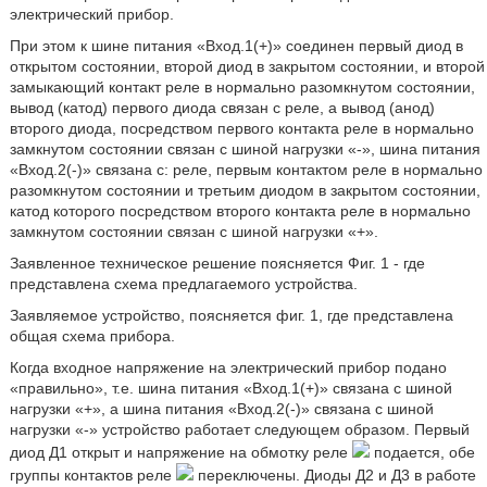
электрический прибор.
При этом к шине питания «Вход.1(+)» соединен первый диод в
открытом состоянии, второй диод в закрытом состоянии, и второй
замыкающий контакт реле в нормально разомкнутом состоянии,
вывод (катод) первого диода связан с реле, а вывод (анод)
второго диода, посредством первого контакта реле в нормально
замкнутом состоянии связан с шиной нагрузки «-», шина питания
«Вход.2(-)» связана с: реле, первым контактом реле в нормально
разомкнутом состоянии и третьим диодом в закрытом состоянии,
катод которого посредством второго контакта реле в нормально
замкнутом состоянии связан с шиной нагрузки «+».
Заявленное техническое решение поясняется Фиг. 1 - где
представлена схема предлагаемого устройства.
Заявляемое устройство, поясняется фиг. 1, где представлена
общая схема прибора.
Когда входное напряжение на электрический прибор подано
«правильно», т.е. шина питания «Вход.1(+)» связана с шиной
нагрузки «+», а шина питания «Вход.2(-)» связана с шиной
нагрузки «-» устройство работает следующем образом. Первый
диод Д1 открыт и напряжение на обмотку реле
подается, обе
группы контактов реле
переключены. Диоды Д2 и Д3 в работе