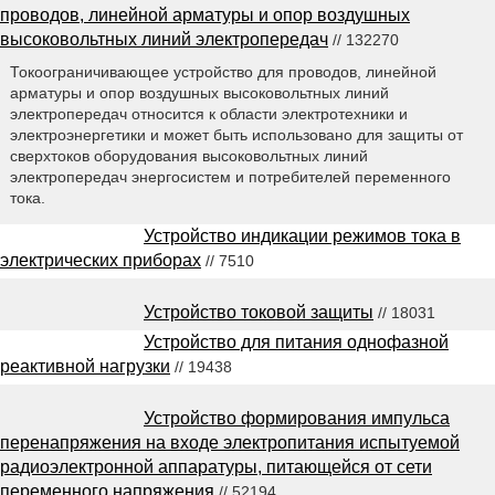
проводов, линейной арматуры и опор воздушных
высоковольтных линий электропередач
// 132270
Токоограничивающее устройство для проводов, линейной
арматуры и опор воздушных высоковольтных линий
электропередач относится к области электротехники и
электроэнергетики и может быть использовано для защиты от
сверхтоков оборудования высоковольтных линий
электропередач энергосистем и потребителей переменного
тока.
Устройство индикации режимов тока в
электрических приборах
// 7510
Устройство токовой защиты
// 18031
Устройство для питания однофазной
реактивной нагрузки
// 19438
Устройство формирования импульса
перенапряжения на входе электропитания испытуемой
радиоэлектронной аппаратуры, питающейся от сети
переменного напряжения
// 52194