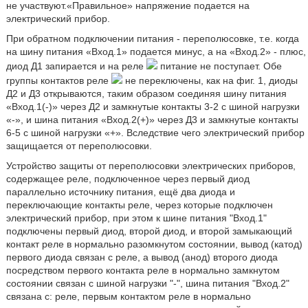
не участвуют.«Правильное» напряжение подается на
электрический прибор.
При обратном подключении питания - переполюсовке, т.е. когда
на шину питания «Вход.1» подается минус, а на «Вход.2» - плюс,
диод Д1 запирается и на реле
питание не поступает. Обе
группы контактов реле
не переключены, как на фиг. 1, диоды
Д2 и Д3 открываются, таким образом соединяя шину питания
«Вход.1(-)» через Д2 и замкнутые контакты 3-2 с шиной нагрузки
«-», и шина питания «Вход.2(+)» через Д3 и замкнутые контакты
6-5 с шиной нагрузки «+». Вследствие чего электрический прибор
защищается от переполюсовки.
Устройство защиты от переполюсовки электрических приборов,
содержащее реле, подключенное через первый диод
параллельно источнику питания, ещё два диода и
переключающие контакты реле, через которые подключен
электрический прибор, при этом к шине питания "Вход.1"
подключены первый диод, второй диод, и второй замыкающий
контакт реле в нормально разомкнутом состоянии, вывод (катод)
первого диода связан с реле, а вывод (анод) второго диода
посредством первого контакта реле в нормально замкнутом
состоянии связан с шиной нагрузки "-", шина питания "Вход.2"
связана с: реле, первым контактом реле в нормально