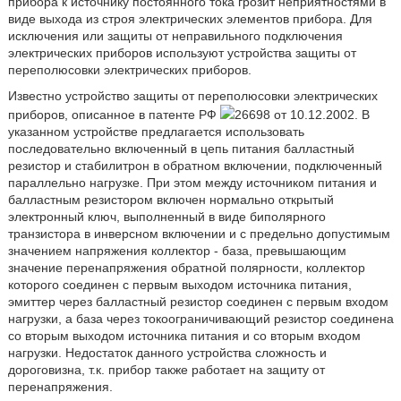
прибора к источнику постоянного тока грозит неприятностями в
виде выхода из строя электрических элементов прибора. Для
исключения или защиты от неправильного подключения
электрических приборов используют устройства защиты от
переполюсовки электрических приборов.
Известно устройство защиты от переполюсовки электрических
приборов, описанное в патенте РФ
26698 от 10.12.2002. В
указанном устройстве предлагается использовать
последовательно включенный в цепь питания балластный
резистор и стабилитрон в обратном включении, подключенный
параллельно нагрузке. При этом между источником питания и
балластным резистором включен нормально открытый
электронный ключ, выполненный в виде биполярного
транзистора в инверсном включении и с предельно допустимым
значением напряжения коллектор - база, превышающим
значение перенапряжения обратной полярности, коллектор
которого соединен с первым выходом источника питания,
эмиттер через балластный резистор соединен с первым входом
нагрузки, а база через токоограничивающий резистор соединена
со вторым выходом источника питания и со вторым входом
нагрузки. Недостаток данного устройства сложность и
дороговизна, т.к. прибор также работает на защиту от
перенапряжения.