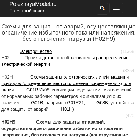
PoleznayaModel.ru
Патентный поиск
Схемы для защиты от аварий, осуществляющие
ограничение избыточного тока или напряжения,
без отключения нагрузки (H02H9)
H
Электричество
(11368)
H02
Производство, преобразование и распределение
электрической энергии
(3254)
H02H
Схемы защиты электрических линий, машин и
приборов (определение местоположения повреждений вдоль
линии
G01R31/08
; индикация недопустимых отклонений
от нормальных рабочих параметров и сигнализация о их
наличии
G01R
, например G01R31,
G08B
; устройства
для защиты от аварий
H01H
)
(420)
H02H9 Схемы для защиты от аварий,
осуществляющие ограничение избыточного тока или
напряжения, без отключения нагрузки (конструктивные