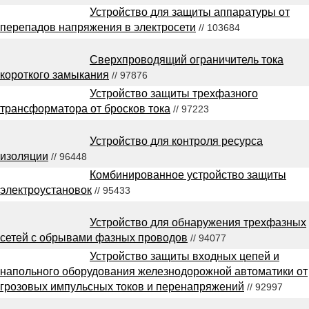
Устройство для защиты аппаратуры от
перепадов напряжения в электросети
// 103684
Сверхпроводящий ограничитель тока
короткого замыкания
// 97876
Устройство защиты трехфазного
трансформатора от бросков тока
// 97223
Устройство для контроля ресурса
изоляции
// 96448
Комбинированное устройство защиты
электроустановок
// 95433
Устройство для обнаружения трехфазных
сетей с обрывами фазных проводов
// 94077
Устройство защиты входных цепей и
напольного оборудования железнодорожной автоматики от
грозовых импульсных токов и перенапряжений
// 92997