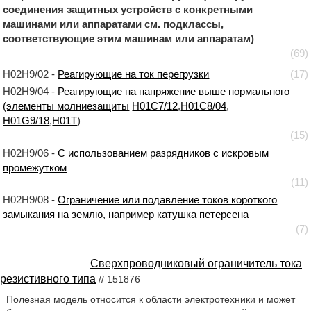
соединения защитных устройств с конкретными
машинами или аппаратами см. подклассы,
соответствующие этим машинам или аппаратам)
(69)
H02H9/02 -
Реагирующие на ток перегрузки
(17)
H02H9/04 -
Реагирующие на напряжение выше нормального
(элементы молниезащиты
H01C7/12
,
H01C8/04
,
H01G9/18
,
H01T
)
(15)
H02H9/06 -
С использованием разрядников с искровым
промежутком
(11)
H02H9/08 -
Ограничение или подавление токов короткого
замыкания на землю, например катушка петерсена
(7)
Сверхпроводниковый ограничитель тока
резистивного типа
// 151876
Полезная модель относится к области электротехники и может