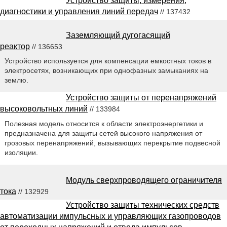
Устройство защиты, измерения,
диагностики и управления линий передач
// 137432
Заземляющий дугогасящий
реактор
// 136653
Устройство используется для компенсации емкостных токов в
электросетях, возникающих при однофазных замыканиях на
землю.
Устройство защиты от перенапряжений
высоковольтных линий
// 133984
Полезная модель относится к области электроэнергетики и
предназначена для защиты сетей высокого напряжения от
грозовых перенапряжений, вызывающих перекрытие подвесной
изоляции.
Модуль сверхпроводящего ограничителя
тока
// 132929
Устройство защиты технических средств
автоматизации импульсных и управляющих газопроводов