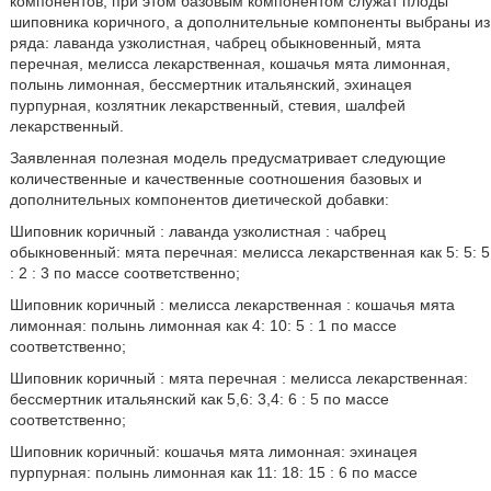
компонентов, при этом базовым компонентом служат плоды
шиповника коричного, а дополнительные компоненты выбраны из
ряда: лаванда узколистная, чабрец обыкновенный, мята
перечная, мелисса лекарственная, кошачья мята лимонная,
полынь лимонная, бессмертник итальянский, эхинацея
пурпурная, козлятник лекарственный, стевия, шалфей
лекарственный.
Заявленная полезная модель предусматривает следующие
количественные и качественные соотношения базовых и
дополнительных компонентов диетической добавки:
Шиповник коричный : лаванда узколистная : чабрец
обыкновенный: мята перечная: мелисса лекарственная как 5: 5: 5
: 2 : 3 по массе соответственно;
Шиповник коричный : мелисса лекарственная : кошачья мята
лимонная: полынь лимонная как 4: 10: 5 : 1 по массе
соответственно;
Шиповник коричный : мята перечная : мелисса лекарственная:
бессмертник итальянский как 5,6: 3,4: 6 : 5 по массе
соответственно;
Шиповник коричный: кошачья мята лимонная: эхинацея
пурпурная: полынь лимонная как 11: 18: 15 : 6 по массе