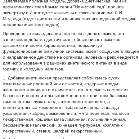
Заявляемая полезная модель, добавка диетическая "Чай из
ароматических трав Крыма серии "Никитский сад", прошла
экспертизу в Институте экогигиены и токсикологии им. Л.И.
Медведя (отдел диетологии и клинических исследований медико-
профилактических средств).
Проведенные исследования позволяют сделать вывод, что
заявляемая добавка диетическая, обеспечивает высокие
органолептические характеристики, нормализует
функционирование иммунной системы, имеет общеукрепляющее
и направленное действие на организм человека и рекомендуется
для использования в рационах диетического питания в виде
горячих и холодных напитков.
1. Добавка диетическая представляет собой смесь сухих
измельченных растений или ее частей, содержит плоды
шиповника коричного и отличается тем, что смесь состоит из
базового и дополнительных компонентов, при этом базовым
компонентом служат плоды шиповника коричного, а
дополнительные компоненты выбраны из ряда: лаванда
узколистная, чабрец обыкновенный, мята перечная, мелисса
лекарственная, кошачья мята лимонная, полынь лимонная,
бессмертник итальянский, эхинацея пурпурная, козлятник
лекарственный, стевия, шалфей лекарственный.