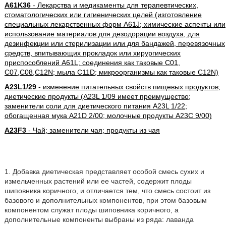
A61K36
- Лекарства и медикаменты для терапевтических,
стоматологических или гигиенических целей (изготовление
специальных лекарственных форм A61J; химические аспекты или
использование материалов для дезодорации воздуха, для
дезинфекции или стерилизации или для бандажей, перевязочных
средств, впитывающих прокладок или хирургических
приспособлений A61L; соединения как таковые C01,
C07,C08,C12N; мыла C11D; микроорганизмы как таковые C12N)
A23L1/29
- изменение питательных свойств пищевых продуктов;
диетические продукты (A23L 1/09 имеет преимущество;
заменители соли для диетического питания A23L 1/22;
обогащенная мука A21D 2/00; молочные продукты A23C 9/00)
A23F3
- Чай; заменители чая; продукты из чая
1. Добавка диетическая представляет особой смесь сухих и
измельченных растений или ее частей, содержит плоды
шиповника коричного, и отличается тем, что смесь состоит из
базового и дополнительных компонентов, при этом базовым
компонентом служат плоды шиповника коричного, а
дополнительные компоненты выбраны из ряда: лаванда