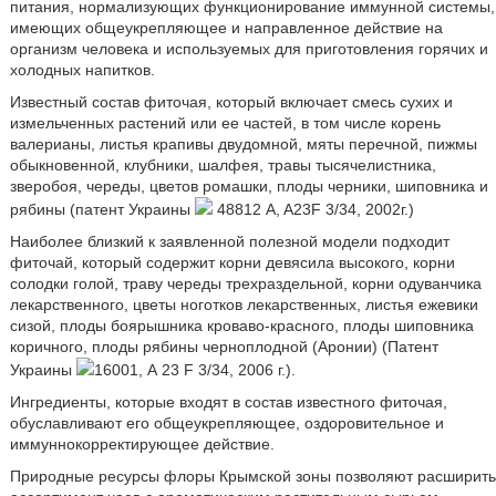
питания, нормализующих функционирование иммунной системы,
имеющих общеукрепляющее и направленное действие на
организм человека и используемых для приготовления горячих и
холодных напитков.
Известный состав фиточая, который включает смесь сухих и
измельченных растений или ее частей, в том числе корень
валерианы, листья крапивы двудомной, мяты перечной, пижмы
обыкновенной, клубники, шалфея, травы тысячелистника,
зверобоя, череды, цветов ромашки, плоды черники, шиповника и
рябины (патент Украины
48812 A, A23F 3/34, 2002г.)
Наиболее близкий к заявленной полезной модели подходит
фиточай, который содержит корни девясила высокого, корни
солодки голой, траву череды трехраздельной, корни одуванчика
лекарственного, цветы ноготков лекарственных, листья ежевики
сизой, плоды боярышника кроваво-красного, плоды шиповника
коричного, плоды рябины черноплодной (Аронии) (Патент
Украины
16001, А 23 F 3/34, 2006 г.).
Ингредиенты, которые входят в состав известного фиточая,
обуславливают его общеукрепляющее, оздоровительное и
иммуннокорректирующее действие.
Природные ресурсы флоры Крымской зоны позволяют расширить