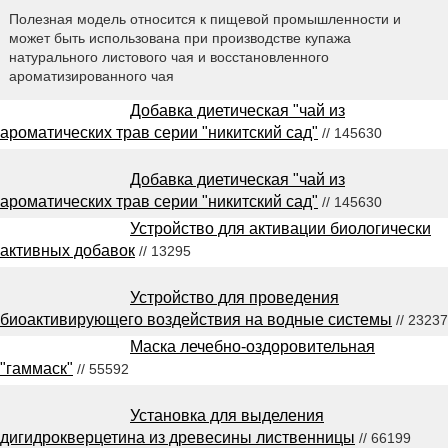
Полезная модель относится к пищевой промышленности и
может быть использована при производстве купажа
натурального листового чая и восстановленного
ароматизированного чая
Добавка диетическая "чай из
ароматических трав серии "никитский сад"
// 145630
Добавка диетическая "чай из
ароматических трав серии "никитский сад"
// 145630
Устройство для активации биологически
активных добавок
// 13295
Устройство для проведения
биоактивирующего воздействия на водные системы
// 23237
Маска лечебно-оздоровительная
"гаммаск"
// 55592
Установка для выделения
дигидрокверцетина из древесины лиственницы
// 66199