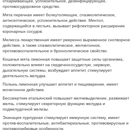
отхаркивающее, успокоительное, дезинфицирующее,
противосудорожное средство.
Мята перечная имеет болеутоляющее, спазмолитическое,
антисептическое, успокоительное действие. Ментол,
содержащийся в листьях, вызывает рефлекторное расширение
коронарных сосудов.
Мелисса лекарственная имеет умеренно выраженное снотворное
действие, а также спазмолитическое, желчегонное,
противовоспалительное и бронхолитическое свойство.
Кошачья мята лимонная повышает защитные силы организма,
положительно влияет на сердечнососудистую, нервную,
дыхательную системы, возбуждает аппетит, стимулирует
деятельность желудка.
Полынь лимонная улучшает аппетит и пищеварение, имеет
мочегонное действие.
Бессмертник итальянский повышает желчевыделение, разжижает
желчь, стимулирует секреторную функцию желудка и
поджелудочной железы.
Эхинацея пурпурная стимулирует иммунную систему, имеет
против-воспалительные, антибактериальные, противовирусные и
противогрибковые особенности.