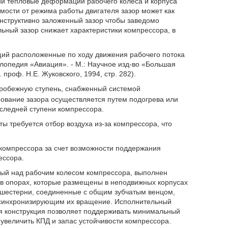
и тепловые деформации рабочего колеса и корпуса
мости от режима работы двигателя зазор может как
онструктивно заложенный зазор чтобы заведомо
льный зазор снижает характеристики компрессора, в
ий расположенные по ходу движения рабочего потока
лопедия «Авиация». - М.: Научное изд-во «Большая
проф. Н.Е. Жуковского, 1994, стр. 282).
робежную ступень, снабженный системой
рование зазора осуществляется путем подогрева или
следней ступени компрессора.
ты требуется отбор воздуха из-за компрессора, что
компрессора за счет возможности поддержания
ессора.
енный над рабочим колесом компрессора, выполнен
 в опорах, которые размещены в неподвижных корпусах
е шестерни, соединенные с общим зубчатым венцом,
 синхронизирующим их вращение. Исполнительный
я конструкция позволяет поддерживать минимальный
 увеличить КПД и запас устойчивости компрессора.