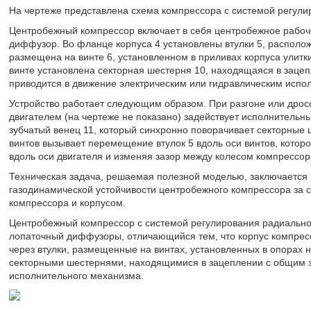
На чертеже представлена схема компрессора с системой регули
Центробежный компрессор включает в себя центробежное рабоче
диффузор. Во фланце корпуса 4 установлены втулки 5, располо
размещена на винте 6, установленном в приливах корпуса улитки
винте установлена секторная шестерня 10, находящаяся в зацеп
приводится в движение электрическим или гидравлическим испо
Устройство работает следующим образом. При разгоне или дрос
двигателем (на чертеже не показано) задействует исполнитель
зубчатый венец 11, который синхронно поворачивает секторные ш
винтов вызывает перемещение втулок 5 вдоль оси винтов, которо
вдоль оси двигателя и изменяя зазор между колесом компрессора
Техническая задача, решаемая полезной моделью, заключается
газодинамической устойчивости центробежного компрессора за 
компрессора и корпусом.
Центробежный компрессор с системой регулирования радиально
лопаточный диффузоры, отличающийся тем, что корпус компрес
через втулки, размещенные на винтах, установленных в опорах
секторными шестернями, находящимися в зацеплении с общим 
исполнительного механизма.