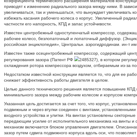
коэффициента термического расширения материалов конструкци
приводят к изменению радиального зазора между ними. В зависи
увеличиваться, так и уменьшаться, что вынуждает увеличивать к
избежать касания рабочего колеса о корпус. Увеличенный радиа
частности его напорность, КПД и запас устойчивости.
Известен центробежный одноступенчатый компрессор, содержащ
рабочее колесо, безлопаточный и лопаточный диффузор. (Энцик
российская энциклопедия», Центральн. аэрогидродинам. ин-т им. 
Известен также осецентробежный компрессор, содержащий цент
регулирования зазора (Патент РФ
2485327), в котором регули
охлаждения ротора компрессора воздухом, отбираемым из-за по
Недостатком известной конструкции является то, что для ее рабо
снижает эффективность работы двигателя в целом.
Целью данного технического решения является повышение КПД 
минимального зазора между рабочим колесом и корпусом компр
Указанная цель достигается за счет того, что корпус, установл
подвижным и через втулки соединен с винтами, установленными
входного устройства и улитки. На винтах установлены секторны
передающим усилие от исполнительного механизма на винты и
механизм включается блоком управления двигателем. Описанна
зазор путем сдвига подвижного корпуса вдоль оси, что позволяет