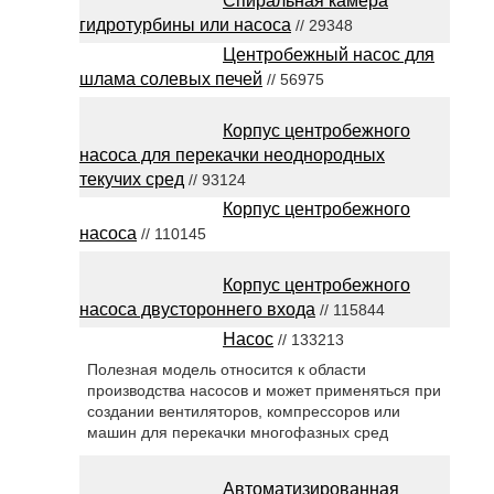
Спиральная камера
гидротурбины или насоса
// 29348
Центробежный насос для
шлама солевых печей
// 56975
Корпус центробежного
насоса для перекачки неоднородных
текучих сред
// 93124
Корпус центробежного
насоса
// 110145
Корпус центробежного
насоса двустороннего входа
// 115844
Насос
// 133213
Полезная модель относится к области
производства насосов и может применяться при
создании вентиляторов, компрессоров или
машин для перекачки многофазных сред
Автоматизированная