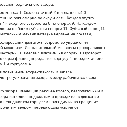
рования радиального зазора.
е колесо 1, безлопаточный 2 и лопаточный 3
женные равномерно по окружности. Каждая втулка
 7 и входного устройства 8 на опорах 9. На каждом
лении с общим зубчатым венцом 11. Зубчатый венец 11
лнительным механизмом (на чертеже не показан).
селировании двигателя устройство управления
ный механизм. Исполнительный механизм проворачивает
естерни 10 вместе с винтами 6 в опорах 9. Проворот
е через фланец передается корпусу 4, передвигая его
 1 и корпусом 4.
 в повышении эффективности и запаса
счет регулирования зазора между рабочим колесом
го зазора, имеющий рабочее колесо, безлопаточный и
сора выполнен подвижным и приводится в движение
 на неподвижном корпусе и приводимых во вращение
зубчатым венцом, передающим усилие от