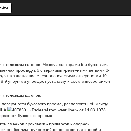
айти
, к тележкам вагонов. Между адаптерами 5 и буксовыми
сменная прокладка 6 с верхними крепежными ветвями 8-
ходят в зацепление с технологическими отверстиями 10
8-9 упругими упрощает установку и съем износостойкой
 к тележкам вагонов.
й поверхности буксового проема, расположенной между
 США
4078501 «Pedestal roof wear liner» от 14.03.1978.
ерхности буксового проема.
кой сменной прокладки - приваркой к опорной
дки необходим трудоемкий процесс снятия старой и