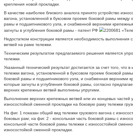
крепления новой прокладки.
В качестве наиболее близкого аналога принято устройство изно
вагона, установленной в буксовом проеме боковой рамы между 
рамы и подшипникового узла, и снабженной верхними крепежны
загнуты в углубления боковой рамы - патент РФ
2200681 «Теле
Недостатком конструкции является необходимость выполнения 
ветвей на раме тележки.
Техническим результатом предлагаемого решения является упро
тележки.
Указанный технический результат достигается за счет того, что 
тележки вагона, установленной в буксовом проеме боковой рам
боковой рамы и подшипникового узла, и снабженная верхними 
которые загнуты в углубления боковой рамы, согласно предлага
верхних крепежных ветвей выполнены упругими.
Выполнение верхних крепежных ветвей или их концевых частей 
износостойкой сменной прокладки на боковую раму тележки грузо
На фиг. 1 показан общий вид тележки грузового вагона с износ
боковых рам; на фиг. 2 - консольная часть боковой рамы с износ
консольной части боковой рамы тележки с износостойкой сменной
износостойкой сменной прокладки.