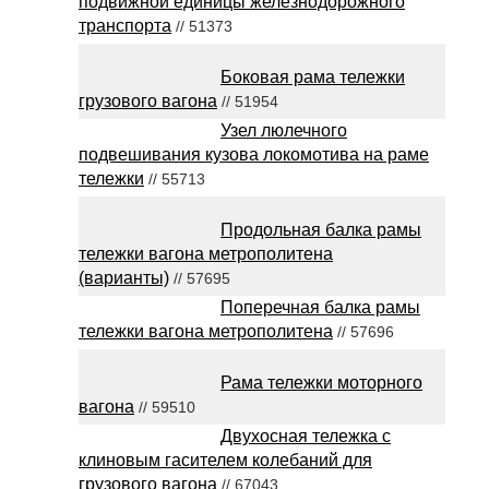
подвижной единицы железнодорожного
транспорта
// 51373
Боковая рама тележки
грузового вагона
// 51954
Узел люлечного
подвешивания кузова локомотива на раме
тележки
// 55713
Продольная балка рамы
тележки вагона метрополитена
(варианты)
// 57695
Поперечная балка рамы
тележки вагона метрополитена
// 57696
Рама тележки моторного
вагона
// 59510
Двухосная тележка с
клиновым гасителем колебаний для
грузового вагона
// 67043