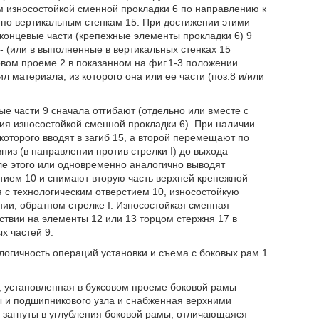
м износостойкой сменной прокладки 6 по направлению к
ят по вертикальным стенкам 15. При достижении этими
концевые части (крепежные элементы прокладки 6) 9
 - (или в выполненные в вертикальных стенках 15
овом проеме 2 в показанном на фиг.1-3 положении
л материала, из которого она или ее части (поз.8 и/или
е части 9 сначала отгибают (отдельно или вместе с
ия износостойкой сменной прокладки 6). При наличии
 которого вводят в загиб 15, а второй перемещают по
вниз (в направлении против стрелки I) до выхода
сле этого или одновременно аналогично выводят
стием 10 и снимают вторую часть верхней крепежной
ия с технологическим отверстием 10, износостойкую
ии, обратном стрелке I. Износостойкая сменная
ствии на элементы 12 или 13 торцом стержня 17 в
х частей 9.
огичность операций установки и съема с боковых рам 1
, установленная в буксовом проеме боковой рамы
 и подшипникового узла и снабженная верхними
загнуты в углубления боковой рамы, отличающаяся