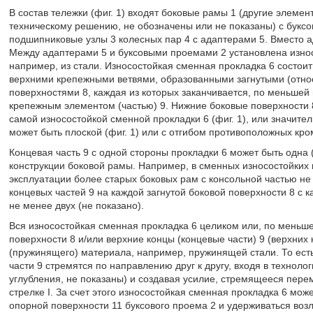
В состав тележки (фиг. 1) входят боковые рамы 1 (другие элеме
техническому решению, не обозначены или не показаны) с букс
подшипниковые узлы 3 колесных пар 4 с адаптерами 5. Вместо ад
Между адаптерами 5 и буксовыми проемами 2 установлена износ
например, из стали. Износостойкая сменная прокладка 6 состоит 
верхними крепежными ветвями, образованными загнутыми (отно
поверхностями 8, каждая из которых заканчивается, по меньше
крепежным элементом (частью) 9. Нижние боковые поверхности 
самой износостойкой сменной прокладки 6 (фиг. 1), или значител
может быть плоской (фиг. 1) или с отгибом противоположных кром
Концевая часть 9 с одной стороны прокладки 6 может быть одна (ф
конструкции боковой рамы. Например, в сменных износостойких
эксплуатации более старых боковых рам с консольной частью не к
концевых частей 9 на каждой загнутой боковой поверхности 8 с 
не менее двух (не показано).
Вся износостойкая сменная прокладка 6 целиком или, по меньше
поверхности 8 и/или верхние концы (концевые части) 9 (верхних 
(пружинящего) материала, например, пружинящей стали. То есть
части 9 стремятся по направлению друг к другу, входя в техноло
углубления, не показаны) и создавая усилие, стремящееся пере
стрелке I. За счет этого износостойкая сменная прокладка 6 мож
опорной поверхности 11 буксового проема 2 и удерживаться воз