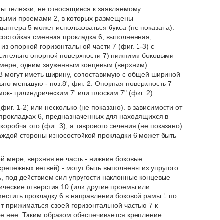
нты тележки, не относящиеся к заявляемому
овыми проемами 2, в которых размещены
аптера 5 может использоваться букса (не показана).
остойкая сменная прокладка 6, выполненная,
из опорной горизонтальной части 7 (фиг. 1-3) с
сительно опорной поверхности 7) нижними боковыми
й мере, одним зауженным концевым (верхним)
8 могут иметь ширину, сопоставимую с общей шириной
ьно меньшую - поз.8', фиг. 2. Опорная поверхность 7
ок- цилиндрическим 7' или плоским 7" (фиг. 2).
иг. 1-2) или несколько (не показано), в зависимости от
 прокладках 6, предназначенных для находящихся в
оробчатого (фиг. 3), а таврового сечения (не показано)
каждой стороны износостойкой прокладки 6 может быть
й мере, верхняя ее часть - нижние боковые
крепежных ветвей) - могут быть выполнены из упругого
, под действием сил упругости наклонные концевые
гические отверстия 10 (или другие проемы или
местить прокладку 6 в направлении боковой рамы 1 по
ет прижиматься своей горизонтальной частью 7 к
ле нее. Таким образом обеспечивается крепление