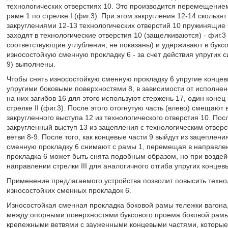
технологических отверстиях 10. Это производится перемещение
раме 1 по стрелке I (фиг.3). При этом закругления 12-14 скольз
закруглениями 12-13 технологических отверстий 10 пружинящие 
заходят в технологические отверстия 10 (защелкиваются) - фиг.3
соответствующие углубления, не показаны) и удерживают в букс
износостойкую сменную прокладку 6 - за счет действия упругих си
9) выполнены.
Чтобы снять износостойкую сменную прокладку 6 упругие концевы
упругими боковыми поверхностями 8, в зависимости от исполнен
на них загибов 16 для этого используют стержень 17, один конец
стрелке II (фиг.3). После этого отогнутую часть (влево) смещают 
закругленного выступа 12 из технологического отверстия 10. По
закругленный выступ 13 из зацепления с технологическим отвер
ветви 8-9. После того, как концевые части 9 выйдут из зацеплен
сменную прокладку 6 снимают с рамы 1, перемещая в направлен
прокладка 6 может быть снята подобным образом, но при воздей
направлении стрелки III для аналогичного отгиба упругих концевы
Применение предлагаемого устройства позволит повысить технол
износостойких сменных прокладок 6.
Износостойкая сменная прокладка боковой рамы тележки вагона
между опорными поверхностями буксового проема боковой рамы
крепежными ветвями с зауженными концевыми частями, которые 