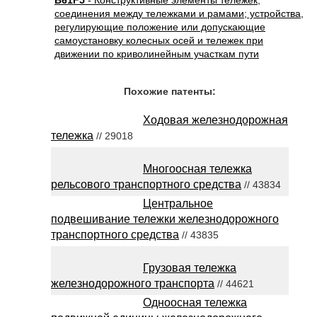
B61F5
- Конструктивные элементы тележек;
соединения между тележками и рамами; устройства,
регулирующие положение или допускающие
самоустановку колесных осей и тележек при
движении по криволинейным участкам пути
Похожие патенты:
Ходовая железнодорожная
тележка
// 29018
Многоосная тележка
рельсового транспортного средства
// 43834
Центральное
подвешивание тележки железнодорожного
транспортного средства
// 43835
Грузовая тележка
железнодорожного транспорта
// 44621
Одноосная тележка