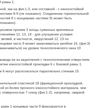
й рамы 1.
й, как на фиг.1-3, или составной - с износостойкой
ентами 8-9 (не показано). Соединение горизонтальной
ностей 8 с концевыми частями 9) может быть
показано).
буксовом проеме 2 концы суженных крепежных
глениями 12, 13, 14 - для улучшения условия
етвей, в частности, закруглений 12, 13 по
нцевая часть 9 может заканчиваться загибом 16, (фиг.3)
заканчиваться) на уровне технологического окна 10
вывода ее из зацепления с технологическим отверстием
нятии износостойкой прокладки 6 с боковой рамы 1.
 6 могут располагаться параллельно стенкам 15
нительной пластиной 18 (фрикционной прокладкой,
й из более прочного износостойкого материала, чем
 поверхностью 7 снизу (фиг.1-2), например, сваркой.
 раме 1 концевые части 9 фиксируются в