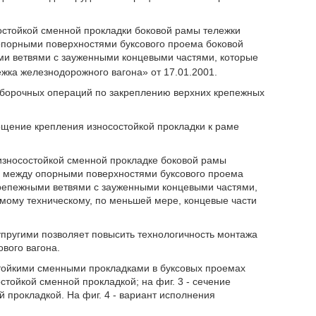
состойкой сменной прокладки боковой рамы тележки
опорными поверхностями буксового проема боковой
ми ветвями с зауженными концевыми частями, которые
жка железнодорожного вагона» от 17.01.2001.
сборочных операций по закреплению верхних крепежных
щение крепления износостойкой прокладки к раме
в износостойкой сменной прокладке боковой рамы
ы между опорными поверхностями буксового проема
крепежными ветвями с зауженными концевыми частями,
емому техническому, по меньшей мере, концевые части
упругими позволяет повысить технологичность монтажа
вого вагона.
остойкими сменными прокладками в буксовых проемах
остойкой сменной прокладкой; на фиг. 3 - сечение
 прокладкой. На фиг. 4 - вариант исполнения