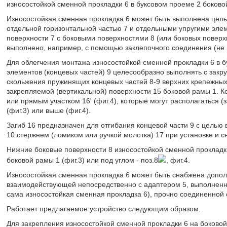
износостойкой сменной прокладки 6 в буксовом проеме 2 боково
Износостойкая сменная прокладка 6 может быть выполнена цельно
отдельной горизонтальной частью 7 и отдельными упругими элем
поверхности 7 с боковыми поверхностями 8 (или боковых поверх
выполнено, например, с помощью заклепочного соединения (не 
Для облегчения монтажа износостойкой сменной прокладки 6 в 
элементов (концевых частей) 9 целесообразно выполнять с закру
скольжения пружинящих концевых частей 8-9 верхних крепежных в
закрепляемой (вертикальной) поверхности 15 боковой рамы 1. Ко
или прямым участком 16' (фиг.4), которые могут располагаться (
(фиг.3) или выше (фиг.4).
Загиб 16 предназначен для отгибания концевой части 9 с целью 
10 стержнем (ломиком или ручкой молотка) 17 при установке и с
Нижние боковые поверхности 8 износостойкой сменной прокладки
боковой рамы 1 (фиг.3) или под углом - поз.8
, фиг.4.
Износостойкая сменная прокладка 6 может быть снабжена допол
взаимодействующей непосредственно с адаптером 5, выполненно
сама износостойкая сменная прокладка 6), прочно соединенной с
Работает предлагаемое устройство следующим образом.
Для закрепления износостойкой сменной прокладки 6 на боковой