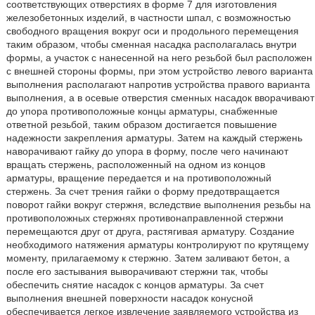
соответствующих отверстиях в форме 7 для изготовления
железобетонных изделий, в частности шпал, с возможностью
свободного вращения вокруг оси и продольного перемещения
таким образом, чтобы сменная насадка располагалась внутри
формы, а участок с нанесенной на него резьбой был расположен
с внешней стороны формы, при этом устройство левого варианта
выполнения располагают напротив устройства правого варианта
выполнения, а в осевые отверстия сменных насадок вворачивают
до упора противоположные концы арматуры, снабженные
ответной резьбой, таким образом достигается повышение
надежности закрепления арматуры. Затем на каждый стержень
наворачивают гайку до упора в форму, после чего начинают
вращать стержень, расположенный на одном из концов
арматуры, вращение передается и на противоположный
стержень. За счет трения гайки о форму предотвращается
поворот гайки вокруг стержня, вследствие выполнения резьбы на
противоположных стержнях противонаправленной стержни
перемещаются друг от друга, растягивая арматуру. Создание
необходимого натяжения арматуры контролируют по крутящему
моменту, прилагаемому к стержню. Затем заливают бетон, а
после его застывания выворачивают стержни так, чтобы
обеспечить снятие насадок с концов арматуры. За счет
выполнения внешней поверхности насадок конусной
обеспечивается легкое извлечение заявляемого устройства из