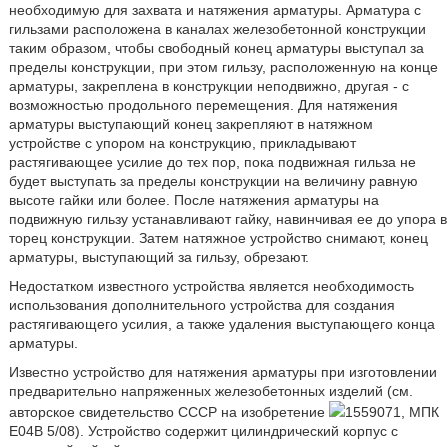
необходимую для захвата и натяжения арматуры. Арматура с
гильзами расположена в каналах железобетонной конструкции
таким образом, чтобы свободный конец арматуры выступал за
пределы конструкции, при этом гильзу, расположенную на конце
арматуры, закреплена в конструкции неподвижно, другая - с
возможностью продольного перемещения. Для натяжения
арматуры выступающий конец закрепляют в натяжном
устройстве с упором на конструкцию, прикладывают
растягивающее усилие до тех пор, пока подвижная гильза не
будет выступать за пределы конструкции на величину равную
высоте гайки или более. После натяжения арматуры на
подвижную гильзу устанавливают гайку, навинчивая ее до упора в
торец конструкции. Затем натяжное устройство снимают, конец
арматуры, выступающий за гильзу, обрезают.
Недостатком известного устройства является необходимость
использования дополнительного устройства для создания
растягивающего усилия, а также удаления выступающего конца
арматуры.
Известно устройство для натяжения арматуры при изготовлении
предварительно напряженных железобетонных изделий (см.
авторское свидетельство СССР на изобретение
1559071, МПК
E04B 5/08). Устройство содержит цилиндрический корпус с