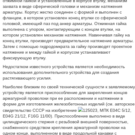
отжимной гайкой и установленные в корпусе втулку, механизм
захвата в виде сферической головки и механизм натяжения
арматуры. Корпус жестко соединен с формой и выполнен с
фланцем, в котором установлен конец втулки со сферической
головкой, имеющий паз под анкер арматуры. Отжимная гайка
выполнена с упором, контактирующим с концом втулки, на
котором установлен механизм натяжения. Навинчивая гайку на
конец втулки, производят предварительное натяжение арматуры.
Затем с помощью гидродомкрата за гайку производят проектное
натяжение и между гайкой и корпусом устанавливают
фиксирующую втулку.
Недостатком известного устройства является необходимость
использования дополнительного устройства для создания
растягивающего усилия.
Наиболее близким по своей технической сущности к заявляемому
устройству является приспособление для закрепления концов
арматурной проволоки при ее расположении и натяжении в
форме для изготовления железобетонных изделий (см. авторское
свидетельство СССР на изобретение
125023, МПК E04C 5/12,
E04G 21/12, F16G 11/00). Приспособление выполнено в виде
цилиндрического стержня с резьбовой внешней поверхностью,
снабженного средством крепления арматурной проволоки на
одном конце, выполненном в виде продольной канавки с