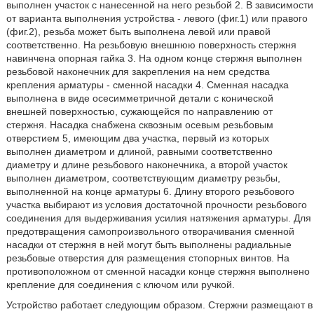
выполнен участок с нанесенной на него резьбой 2. В зависимости
от варианта выполнения устройства - левого (фиг.1) или правого
(фиг.2), резьба может быть выполнена левой или правой
соответственно. На резьбовую внешнюю поверхность стержня
навинчена опорная гайка 3. На одном конце стержня выполнен
резьбовой наконечник для закрепления на нем средства
крепления арматуры - сменной насадки 4. Сменная насадка
выполнена в виде осесимметричной детали с конической
внешней поверхностью, сужающейся по направлению от
стержня. Насадка снабжена сквозным осевым резьбовым
отверстием 5, имеющим два участка, первый из которых
выполнен диаметром и длиной, равными соответственно
диаметру и длине резьбового наконечника, а второй участок
выполнен диаметром, соответствующим диаметру резьбы,
выполненной на конце арматуры 6. Длину второго резьбового
участка выбирают из условия достаточной прочности резьбового
соединения для выдерживания усилия натяжения арматуры. Для
предотвращения самопроизвольного отворачивания сменной
насадки от стержня в ней могут быть выполнены радиальные
резьбовые отверстия для размещения стопорных винтов. На
противоположном от сменной насадки конце стержня выполнено
крепление для соединения с ключом или ручкой.
Устройство работает следующим образом. Стержни размещают в