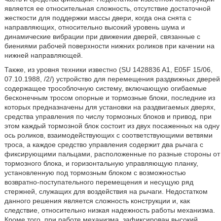
является ее относительная сложность, отсутствие достаточной
жесткости для поддержки массы двери, когда она снята с
направляющих, относительно высокий уровень шума и
динамические вибрации при движении дверей, связанные с
биениями рабочей поверхности нижних роликов при качении на
нижней направляющей.
Также, из уровня техники известно (SU 1428836 A1, E05F 15/06,
07.10.1988, /2/) устройство для перемещения раздвижных дверей
содержащее трособлочную систему, включающую огибаемые
бесконечным тросом опорные и тормозные блоки, последние из
которых предназначены для установки на раздвигаемых дверях,
средства управления по числу тормозных блоков и привод, при
этом каждый тормозной блок состоит из двух посаженных на одну
ось роликов, взаимодействующих с соответствующими ветвями
троса, а каждое средство управления содержит два рычага с
фиксирующими пальцами, расположенные по разные стороны от
тормозного блока, и горизонтальную управляющую планку,
установленную под тормозным блоком с возможностью
возвратно-поступательного перемещения и несущую ряд
стержней, служащих для воздействия на рычаги. Недостатком
данного решения является сложность конструкции и, как
следствие, относительно низкая надежность работы механизма.
Кроме того, при работе механизма, зафиксирован высокий