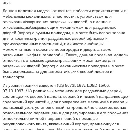
илл.
Данная полезная модель относится к области строительства и к
мебельным механизмам, в частности, к устройствам для
открывания/закрывания раздвижных дверей, а именно к
открывающим/закрывающим механизмам для раздвижных
дверей (ворот) с ручным приводом, и может быть использована
для открытия/закрытия раздвижных дверей офисных и
производственных помещений, ими часто снабжены
межкомнатные и офисные перегородки и двери, а также
различные шкафы и гардеробы. Также, данная полезная модель
относится к открывающим/закрывающим механизмам для
раздвижных дверей (ворот) с механическим приводом и может
быть использована для автоматических дверей лифтов и
транспорта.
Из уровня техники известен (US 5673516 A, E05D 15/06,
07.10.1997; /1/) роликовый механизм для раздвижных дверей,
состоящих их дверной панели, верхней и нижней направляющих
содержащий кронштейн, для прикрепления механизма к двери и
роликовый узел, установленный на кронштейне с возможностью
относительного перемещения для регулирования его положения
относительно нижней направляющей с помощью
регулировочного винта, включающий корпус, вращающуюся
часть и средства фиксации. Недостатком известной конструкции