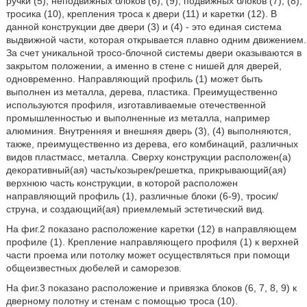
ручки (5), неподвижных блоков (6), (9), подвижных блоков (7), (8),
тросика (10), крепления троса к двери (11) и каретки (12). В
данной конструкции две двери (3) и (4) - это единая система
выдвижной части, которая открывается плавно одним движением.
За счет уникальной тросо-блочной системы двери оказываются в
закрытом положении, а именно в стене с нишей для дверей,
одновременно. Направляющий профиль (1) может быть
выполнен из металла, дерева, пластика. Преимущественно
используются профиля, изготавливаемые отечественной
промышленностью и выполненные из металла, например
алюминия. Внутренняя и внешняя дверь (3), (4) выполняются,
также, преимущественно из дерева, его комбинаций, различных
видов пластмасс, металла. Сверху конструкции расположен(а)
декоративный(ая) часть/козырек/решетка, прикрывающий(ая)
верхнюю часть конструкции, в которой расположен
направляющий профиль (1), различные блоки (6-9), тросик/
струна, и создающий(ая) приемлемый эстетический вид.
На фиг.2 показано расположение каретки (12) в направляющем
профиле (1). Крепление направляющего профиля (1) к верхней
части проема или потолку может осуществляться при помощи
общеизвестных дюбелей и саморезов.
На фиг.3 показано расположение и привязка блоков (6, 7, 8, 9) к
дверному полотну и стенам с помощью троса (10).