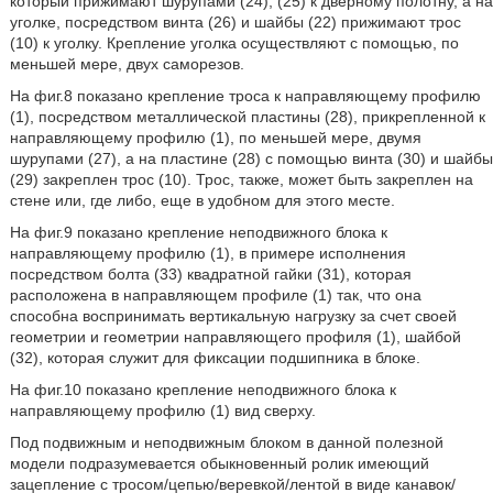
который прижимают шурупами (24), (25) к дверному полотну, а на
уголке, посредством винта (26) и шайбы (22) прижимают трос
(10) к уголку. Крепление уголка осуществляют с помощью, по
меньшей мере, двух саморезов.
На фиг.8 показано крепление троса к направляющему профилю
(1), посредством металлической пластины (28), прикрепленной к
направляющему профилю (1), по меньшей мере, двумя
шурупами (27), а на пластине (28) с помощью винта (30) и шайбы
(29) закреплен трос (10). Трос, также, может быть закреплен на
стене или, где либо, еще в удобном для этого месте.
На фиг.9 показано крепление неподвижного блока к
направляющему профилю (1), в примере исполнения
посредством болта (33) квадратной гайки (31), которая
расположена в направляющем профиле (1) так, что она
способна воспринимать вертикальную нагрузку за счет своей
геометрии и геометрии направляющего профиля (1), шайбой
(32), которая служит для фиксации подшипника в блоке.
На фиг.10 показано крепление неподвижного блока к
направляющему профилю (1) вид сверху.
Под подвижным и неподвижным блоком в данной полезной
модели подразумевается обыкновенный ролик имеющий
зацепление с тросом/цепью/веревкой/лентой в виде канавок/