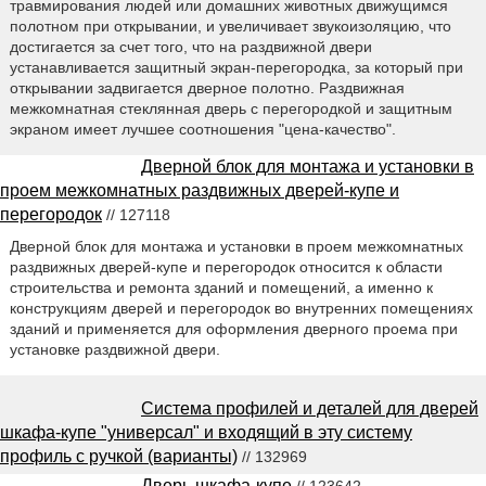
травмирования людей или домашних животных движущимся
полотном при открывании, и увеличивает звукоизоляцию, что
достигается за счет того, что на раздвижной двери
устанавливается защитный экран-перегородка, за который при
открывании задвигается дверное полотно. Раздвижная
межкомнатная стеклянная дверь с перегородкой и защитным
экраном имеет лучшее соотношения "цена-качество".
Дверной блок для монтажа и установки в
проем межкомнатных раздвижных дверей-купе и
перегородок
// 127118
Дверной блок для монтажа и установки в проем межкомнатных
раздвижных дверей-купе и перегородок относится к области
строительства и ремонта зданий и помещений, а именно к
конструкциям дверей и перегородок во внутренних помещениях
зданий и применяется для оформления дверного проема при
установке раздвижной двери.
Система профилей и деталей для дверей
шкафа-купе "универсал" и входящий в эту систему
профиль с ручкой (варианты)
// 132969
Дверь шкафа-купе
// 123642