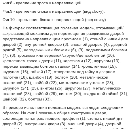
Фиг.8 - крепление троса к направляющей.
Фиг.9 - крепление блока к направляющей (вид сбоку).
Фиг.10 - крепление блока к направляющей (вид снизу).
На фигурах соответствующая полезная модель, открывающий/
закрывающий механизм для перемещения раздвижных дверей
представлена направляющим профилем (1), стеной с нишей для
дверей (2), внутренней дверью (3), внешней дверью (4), дверной
ручкой (5), неподвижными блоками (6), (9), подвижными блоками
(7), (8), тросиком или веревкой/струной/цепью/лентой (10),
креплением троса к двери (11), каретками (12), шурупом (13),
перехватывающим болтом с гайкой (14), кронштейном (15),
шурупом (16), гайкой (17), отверстием под гайку в дверном
полотне (18), шайбой (19), болтом (20), металлической
пластиной (21), шайбой (22), металлическим уголком (23),
шурупом (24), (25), винтом (26), шурупом (27), металлической
пластиной (28), шайбой (29), винтом (30), квадратной гайкой (31),
шайбой (32), болтом (33).
В примере исполнения полезная модель выглядит следующим
образом. На фиг.1 показана общая конструкция двери,
состоящая из направляющего профиля (1), стены с нишей для
дверей (2), внутренней двери (3), внешней двери (4), дверной