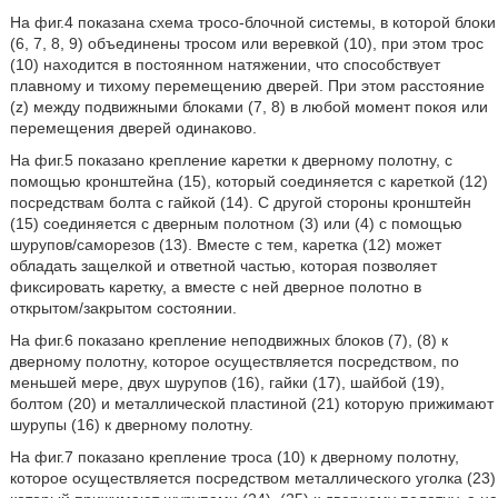
На фиг.4 показана схема тросо-блочной системы, в которой блоки
(6, 7, 8, 9) объединены тросом или веревкой (10), при этом трос
(10) находится в постоянном натяжении, что способствует
плавному и тихому перемещению дверей. При этом расстояние
(z) между подвижными блоками (7, 8) в любой момент покоя или
перемещения дверей одинаково.
На фиг.5 показано крепление каретки к дверному полотну, с
помощью кронштейна (15), который соединяется с кареткой (12)
посредствам болта с гайкой (14). С другой стороны кронштейн
(15) соединяется с дверным полотном (3) или (4) с помощью
шурупов/саморезов (13). Вместе с тем, каретка (12) может
обладать защелкой и ответной частью, которая позволяет
фиксировать каретку, а вместе с ней дверное полотно в
открытом/закрытом состоянии.
На фиг.6 показано крепление неподвижных блоков (7), (8) к
дверному полотну, которое осуществляется посредством, по
меньшей мере, двух шурупов (16), гайки (17), шайбой (19),
болтом (20) и металлической пластиной (21) которую прижимают
шурупы (16) к дверному полотну.
На фиг.7 показано крепление троса (10) к дверному полотну,
которое осуществляется посредством металлического уголка (23)