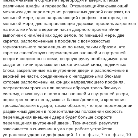
межкомнатные и офисные перегородки и двери, а также
различные шкафы и гардеробы. Открывающий/закрывающий
механизм для перемещения раздвижных дверей содержит, по
меньшей мере, один направляющий профиль, в котором, по
меньшей мере, две направляющие дорожки, профиль закреплен
на потолке и/или в верхней части дверного проема и/или
выполнен с ним/ней как одно целое, по меньшей мере, две
каретки, расположенные в профиле с возможностью
горизонтального перемещения по нему, таким образом, что
каретки способствуют перемещению внешней и внутренней
двери и соединены с ними, дверную ручку необходимую для
создания точки приложения механической силы, подвижные
блоки, закрепленные на внутренней двери и расположеные в
верхней ее части, соединенные с неподвижными блоками,
которые расположены на концах направляющего профиля,
посредством тросика или веревки образуя тросо-блочную
систему, связанную с полотном внешней и внутренней двери,
через крепления неподвижных блоков/роликов, и крепления
тросика/веревки к двери, таким образом, что при перемещении
раздвижных дверей в горизонтальном положении скорость
перемещения внешней двери будет больше скорости
перемещения внутренней двери. Технический результат
заключается в снижении шума при работе устройства,
устранении ударов и деформаций. 1 н.п. ф-лы, 7 з.п. ф-лы, 10