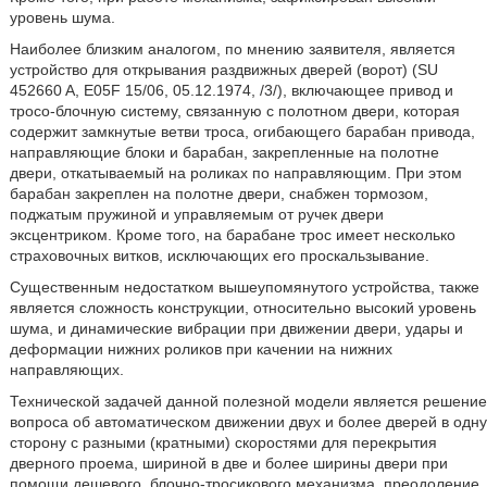
уровень шума.
Наиболее близким аналогом, по мнению заявителя, является
устройство для открывания раздвижных дверей (ворот) (SU
452660 A, E05F 15/06, 05.12.1974, /3/), включающее привод и
тросо-блочную систему, связанную с полотном двери, которая
содержит замкнутые ветви троса, огибающего барабан привода,
направляющие блоки и барабан, закрепленные на полотне
двери, откатываемый на роликах по направляющим. При этом
барабан закреплен на полотне двери, снабжен тормозом,
поджатым пружиной и управляемым от ручек двери
эксцентриком. Кроме того, на барабане трос имеет несколько
страховочных витков, исключающих его проскальзывание.
Существенным недостатком вышеупомянутого устройства, также
является сложность конструкции, относительно высокий уровень
шума, и динамические вибрации при движении двери, удары и
деформации нижних роликов при качении на нижних
направляющих.
Технической задачей данной полезной модели является решение
вопроса об автоматическом движении двух и более дверей в одну
сторону с разными (кратными) скоростями для перекрытия
дверного проема, шириной в две и более ширины двери при
помощи дешевого, блочно-тросикового механизма, преодоление