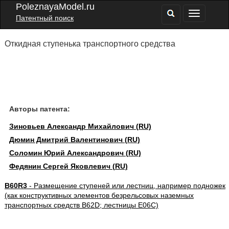
PoleznayaModel.ru
Патентный поиск
Откидная ступенька транспортного средства
Авторы патента:
Зиновьев Александр Михайлович (RU)
Дюмин Дмитрий Валентинович (RU)
Соломин Юрий Александрович (RU)
Федянин Сергей Яковлевич (RU)
B60R3
- Размещение ступеней или лестниц, например подножек
(как конструктивных элементов безрельсовых наземных
транспортных средств B62D; лестницы E06C)