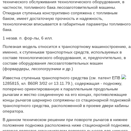
технического обслуживания технологического оборудования, в
частности, топливного бака лесозаготовительной машины.
Откидная ступенька конструктивно сопряжена с топливным
баком, имеет достаточную прочность и надежность,
технологически вписывается в габаритные параметры топливного
бака.
1 незав. п. фор-лы, 6 илл.
Полезная модель относится к транспортному машиностроению, а
именно, к ступенькам транспортных средств, используемых в
составе технологического оборудования, и, предпочтительно, в
составе оборудования лесозаготовительных машин
(форвардеры, лесопогрузчики и др.)
Известна ступенька транспортного средства (см. патент ЕПВ
1285815, кл. B60R 3/02 от 13.11.79.), содержащая - подножку,
поперечно ориентированную к параллельным продольным
рычагам и жестко соединенную на его концах, противолежащие
концы рычагов шарнирно сопряжены со стационарной подножкой
транспортного средства, расположенной в проеме двери кабины
оператора.
В данном техническом решении при повороте рычагов в нижнее
положение подножка расположена ниже стационарной подножки,
которая является ограничителем поворота рычагов для нижнего