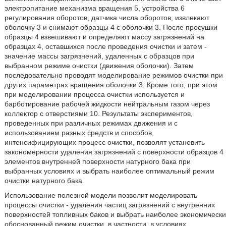
электропитание механизма вращения 5, устройства 6
регулирования оборотов, датчика числа оборотов, извлекают
оболочку 3 и снимают образцы 4 с оболочки 3. После просушки
образцы 4 взвешивают и определяют массу загрязнений на
образцах 4, оставшихся после проведения очистки и затем -
значение массы загрязнений, удаленных с образцов при
выбранном режиме очистки (движения оболочки). Затем
последовательно проводят моделирование режимов очистки при
других параметрах вращения оболочки 3. Кроме того, при этом
при моделировании процесса очистки используется и
барботирование рабочей жидкости нейтральным газом через
коллектор с отверстиями 10. Результаты экспериментов,
проведенных при различных режимах движения и с
использованием разных средств и способов,
интенсифицирующих процесс очистки, позволят установить
закономерности удаления загрязнений с поверхности образцов 4
элементов внутренней поверхности натурного бака при
выбранных условиях и выбрать наиболее оптимальный режим
очистки натурного бака.
Использование полезной модели позволит моделировать
процессы очистки - удаления частиц загрязнений с внутренних
поверхностей топливных баков и выбрать наиболее экономически
обоснованный режим очистки, в частности, в условиях