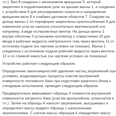
т.п.). Вал 8 соединен с механизмом вращения 5, который
закреплен в подшипниковом узле на крышке ванны 1, и соединен
с устройством 6 для регулирования скорости и направления
вращения вала 8 и снабжен датчиком оборотов 7. Снаружи на
днище ванны 1 по периферии закреплены приспособления 9 для
изменения угла ее наклона относительно вертикальной оси,
например, в виде юстировочных винтов. На днище ванны 1
внутри оболочки 3 установлен коллектор с отверстиями 10 для
ввода в рабочую жидкость нейтрального газа через вентиль 11 от
источника подачи (на чертеже условно не показан). Ванна 1
соединена с источником подачи рабочей жидкости через вентиль
12 и со сливной емкостью (на чертеже условно не показаны).
Устройство работает следующим образом.
Определение закономерностей удаления частиц загрязнений при
условиях, моделирующих процессы очистки внутренней
поверхности топливного бака при подготовке ракетного блока к
стендовым испытаниям, проводят следующим образом.
Предварительно взвешивают образцы 4 элементов внутренней
поверхности натурного бака (участки кронштейнов, шпангоутов и
т.п.). Затем на образцы 4 наносят загрязнения, высушивают и
определяют массу каждого образца с нанесенными
загрязнениями. С учетом массы образцов 4 определяют массу