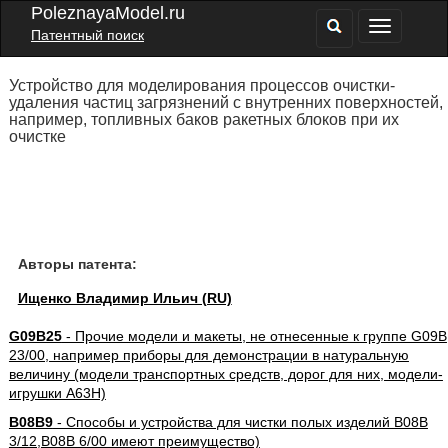
PoleznayaModel.ru
Патентный поиск
Устройство для моделирования процессов очистки-
удаления частиц загрязнений с внутренних поверхностей,
например, топливных баков ракетных блоков при их
очистке
Авторы патента:
Ищенко Владимир Ильич (RU)
G09B25
- Прочие модели и макеты, не отнесенные к группе G09B
23/00, например приборы для демонстрации в натуральную
величину (модели транспортных средств, дорог для них, модели-
игрушки A63H)
B08B9
- Способы и устройства для чистки полых изделий B08B
3/12,B08B 6/00 имеют преимущество)