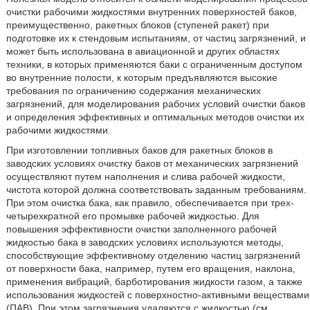
очистки рабочими жидкостями внутренних поверхностей баков,
преимущественно, ракетных блоков (ступеней ракет) при
подготовке их к стендовым испытаниям, от частиц загрязнений, и
может быть использована в авиационной и других областях
техники, в которых применяются баки с ограниченным доступом
во внутренние полости, к которым предъявляются высокие
требования по ограничению содержания механических
загрязнений, для моделирования рабочих условий очистки баков
и определения эффективных и оптимальных методов очистки их
рабочими жидкостями.
При изготовлении топливных баков для ракетных блоков в
заводских условиях очистку баков от механических загрязнений
осуществляют путем наполнения и слива рабочей жидкости,
чистота которой должна соответствовать заданным требованиям.
При этом очистка бака, как правило, обеспечивается при трех-
четырехкратной его промывке рабочей жидкостью. Для
повышения эффективности очистки заполненного рабочей
жидкостью бака в заводских условиях используются методы,
способствующие эффективному отделению частиц загрязнений
от поверхности бака, например, путем его вращения, наклона,
применения вибраций, барботирования жидкости газом, а также
использования жидкостей с поверхностно-активными веществами
(ПАВ). При этом загрязнения удаляются с жидкостью (см.