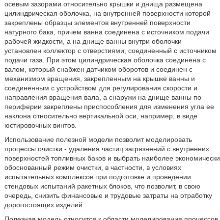
осевым зазорами относительно крышки и днища размещена
цилиндрическая оболочка, на внутренней поверхности которой
закреплены образцы элементов внутренней поверхности
натурного бака, причем ванна соединена с источником подачи
рабочей жидкости, а на днище ванны внутри оболочки
установлен коллектор с отверстиями, соединенный с источником
подачи газа. При этом цилиндрическая оболочка соединена с
валом, который снабжен датчиком оборотов и соединен с
механизмом вращения, закрепленным на крышке ванны и
соединенным с устройством для регулирования скорости и
направления вращения вала, а снаружи на днище ванны по
периферии закреплены приспособления для изменения угла ее
наклона относительно вертикальной оси, например, в виде
юстировочных винтов.
Использование полезной модели позволит моделировать
процессы очистки - удаления частиц загрязнений с внутренних
поверхностей топливных баков и выбрать наиболее экономически
обоснованный режим очистки, в частности, в условиях
испытательных комплексов при подготовке и проведении
стендовых испытаний ракетных блоков, что позволит, в свою
очередь, снизить финансовые и трудовые затраты на отработку
дорогостоящих изделий.
Полезная модель относится к области моделирования процессов