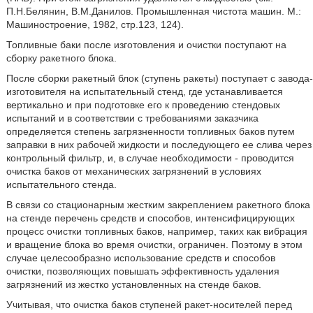
П.Н.Белянин, В.М.Данилов. Промышленная чистота машин. М.:
Машиностроение, 1982, стр.123, 124).
Топливные баки после изготовления и очистки поступают на
сборку ракетного блока.
После сборки ракетный блок (ступень ракеты) поступает с завода-
изготовителя на испытательный стенд, где устанавливается
вертикально и при подготовке его к проведению стендовых
испытаний и в соответствии с требованиями заказчика
определяется степень загрязненности топливных баков путем
заправки в них рабочей жидкости и последующего ее слива через
контрольный фильтр, и, в случае необходимости - проводится
очистка баков от механических загрязнений в условиях
испытательного стенда.
В связи со стационарным жестким закреплением ракетного блока
на стенде перечень средств и способов, интенсифицирующих
процесс очистки топливных баков, например, таких как вибрация
и вращение блока во время очистки, ограничен. Поэтому в этом
случае целесообразно использование средств и способов
очистки, позволяющих повышать эффективность удаления
загрязнений из жестко установленных на стенде баков.
Учитывая, что очистка баков ступеней ракет-носителей перед