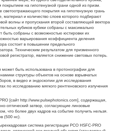
покрытием на гипотенузной грани одной из призм.
ве светоотражающего покрытия на гипотенузную грань
 материал и количество слоев которого подбирают
овой волны и пропускания второй составляющей вектора
ительных кубиков кубики собраны с максимально
ут быть собраны с возможностью юстировки их
зможностью варьирования коэффициента деления
тора состоит в повышении предельного
ратора. Техническим результатом для призменного
вой регистратор, является снижение световых потерь.
 может быть использована в протонографии для
амики структуры объектов на основе взрывчатых
боров, в видео и эндоскопии для исследования
ах по исследованию мягкого рентгеновского излучения
O [сайт http://www.pulsephotonics.com], содержащая,
нно-оптический затвор, согласующие линзовые
ом, что более двух кадров на событие получить нельзя.
 (500 нс).
етырехкадровая система регистрации РСО HSFC-PRO
е вдоль оптической оси входной объектив (стандартный