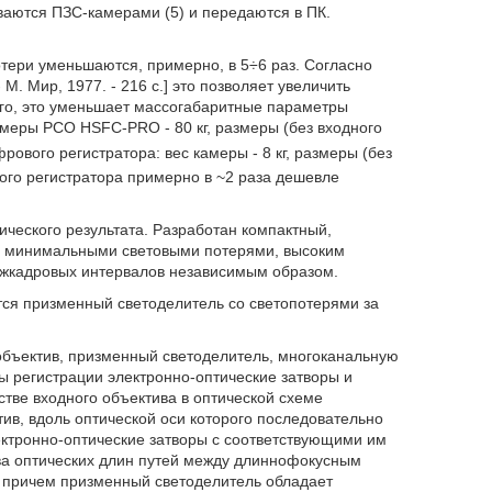
аются ПЗС-камерами (5) и передаются в ПК.
тери уменьшаются, примерно, в 5÷6 раз. Согласно
М. Мир, 1977. - 216 с.] это позволяет увеличить
ого, это уменьшает массогабаритные параметры
амеры РСО HSFC-PRO - 80 кг, размеры (без входного
рового регистратора: вес камеры - 8 кг, размеры (без
ого регистратора примерно в ~2 раза дешевле
ического результата. Разработан компактный,
с минимальными световыми потерями, высоким
жкадровых интервалов независимым образом.
тся призменный светоделитель со светопотерями за
объектив, призменный светоделитель, многоканальную
регистрации электронно-оптические затворы и
тве входного объектива в оптической схеме
ив, вдоль оптической оси которого последовательно
ктронно-оптические затворы с соответствующими им
ва оптических длин путей между длиннофокусным
 причем призменный светоделитель обладает