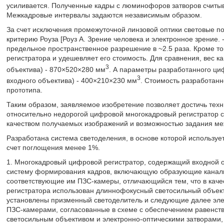
усиливается. Полученные кадры с люминофоров затворов считыв
Межкадровые интервалы задаются независимым образом.
За счет исключения промежуточной линзовой оптики световые по
критерию Роуза [Роуз А. Зрение человека и электронное зрение. - 
предельное пространственное разрешение в ~2.5 раза. Кроме т
регистратора и удешевляет его стоимость. Для сравнения, вес к
3
объектива) - 870×520×280 мм
. А параметры разработанного циф
3
входного объектива) - 400×210×230 мм
. Стоимость разработанн
прототипа.
Таким образом, заявляемое изобретение позволяет достичь техн
относительно недорогой цифровой многокадровый регистратор 
качеством получаемых изображений и возможностью задания ме
Разработана система светоделения, в основе которой используе
счет поглощения менее 1%.
1. Многокадровый цифровой регистратор, содержащий входной 
систему формирования кадров, включающую образующие каналы 
соответствующие им ПЗС-камеры, отличающийся тем, что в качес
регистратора использован длиннофокусный светосильный объект
установлены призменный светоделитель и следующие далее эле
ПЗС-камерами, согласованные в схеме с обеспечением равенст
светосильным объективом и электронно-оптическими затворами,