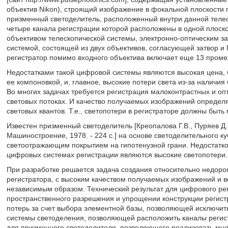
объектив Nikon), строящий изображение в фокальной плоскости 
призменный светоделитель, расположенный внутри данной теле
четыре канала регистрации которой расположены в одной плоск
объективом телескопической системы, электронно-оптическим з
системой, состоящей из двух объективов, согласующей затвор 
регистратор помимо входного объектива включает еще 13 проме
Недостатками такой цифровой системы являются высокая цена,
ее компоновкой, и, главное, высокие потери света из-за наличи
Во многих задачах требуется регистрация малоконтрастных и оп
световых потоках. И качество получаемых изображений опреде
световых квантов. Т.е., светопотери в регистраторе должны быт
Известен призменный светоделитель [Креопалова Г.В., Пуряев Д.Т
Машиностроение, 1978. - 224 с.] на основе светоделительного к
светоотражающим покрытием на гипотенузной грани. Недостатком
цифровых системах регистрации являются высокие светопотери.
При разработке решается задача создания относительно недорог
регистратора, с высоким качеством получаемых изображений и 
независимым образом. Технический результат для цифрового ре
пространственного разрешения и упрощении конструкции регистр
потерь за счет выбора элементной базы, позволяющей исключит
системы светоделения, позволяющей расположить каналы регист
для призменного светоделителя, позволяющего реализовать мно