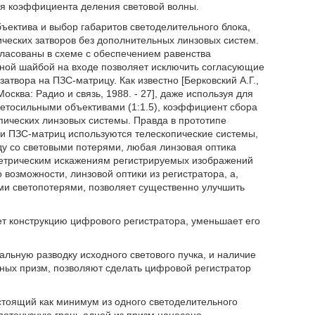
ия коэффициента деления световой волны.
ъектива и выбор габаритов светоделительного блока,
ческих затворов без дополнительных линзовых систем.
гласованы в схеме с обеспечением равенства
нной шайбой на входе позволяет исключить согласующие
вора на ПЗС-матрицу. Как известно [Берковский А.Г.,
сква: Радио и связь, 1988. - 27], даже используя для
ветосильными объективами (1:1.5), коэффициент сбора
опических линзовых системы. Правда в прототипе
в и ПЗС-матриц используются телескопические системы,
у со световыми потерями, любая линзовая оптика
етрическим искажениям регистрируемых изображений
о возможности, линзовой оптики из регистратора, а,
ми светопотерями, позволяет существенно улучшить
т конструкцию цифрового регистратора, уменьшает его
льную разводку исходного светового пучка, и наличие
ных призм, позволяют сделать цифровой регистратор
стоящий как минимум из одного светоделительного