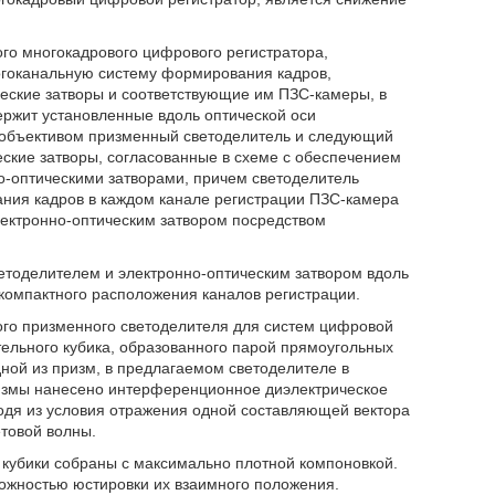
ного многокадрового цифрового регистратора,
огоканальную систему формирования кадров,
ские затворы и соответствующие им ПЗС-камеры, в
ержит установленные вдоль оптической оси
 объективом призменный светоделитель и следующий
ские затворы, согласованные в схеме с обеспечением
о-оптическими затворами, причем светоделитель
ния кадров в каждом канале регистрации ПЗС-камера
ектронно-оптическим затвором посредством
тоделителем и электронно-оптическим затвором вдоль
компактного расположения каналов регистрации.
тного призменного светоделителя для систем цифровой
тельного кубика, образованного парой прямоугольных
ной из призм, в предлагаемом светоделителе в
ризмы нанесено интерференционное диэлектрическое
ходя из условия отражения одной составляющей вектора
товой волны.
 кубики собраны с максимально плотной компоновкой.
можностью юстировки их взаимного положения.