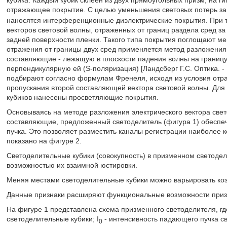
кубика. Каждый кубик склеен из двух прямоугольных призм, на г
отражающее покрытие. С целью уменьшения световых потерь за 
наносятся интерференционные диэлектрические покрытия. При
векторов световой волны, отраженных от границ раздела сред за
задней поверхности пленки. Такого типа покрытия поглощают м
отражения от границы двух сред применяется метод разложения 
составляющие - лежащую в плоскости падения волны на границу 
перпендикулярную ей (S-поляризация) [Ландсберг Г.С. Оптика. - М
подбирают согласно формулам Френеля, исходя из условия отра
пропускания второй составляющей вектора световой волны. Для
кубиков нанесены просветляющие покрытия.
Основываясь на методе разложения электрического вектора све
составляющие, предложенный светоделитель (фигура 1) обеспеч
пучка. Это позволяет разместить каналы регистрации наиболее к
показано на фигуре 2.
Светоделительные кубики (совокупность) в призменном светоде
возможностью их взаимной юстировки.
Меняя местами светоделительные кубики можно варьировать коэ
Данные признаки расширяют функциональные возможности призм
На фигуре 1 представлена схема призменного светоделителя, где
светоделительные кубики; I
- интенсивность падающего пучка све
0