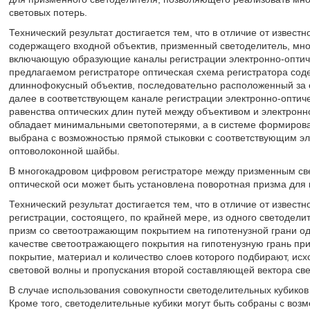
световых потерь.
Технический результат достигается тем, что в отличие от извест
содержащего входной объектив, призменный светоделитель, мн
включающую образующие каналы регистрации электронно-оптиче
предлагаемом регистраторе оптическая схема регистратора сод
длиннофокусный объектив, последовательно расположенный за
далее в соответствующем канале регистрации электронно-оптиче
равенства оптических длин путей между объективом и электронн
обладает минимальными светопотерями, а в системе формирова
выбрана с возможностью прямой стыковки с соответствующим эл
оптоволоконной шайбы.
В многокадровом цифровом регистраторе между призменным све
оптической оси может быть установлена поворотная призма для 
Технический результат достигается тем, что в отличие от извес
регистрации, состоящего, по крайней мере, из одного светодели
призм со светоотражающим покрытием на гипотенузной грани од
качестве светоотражающего покрытия на гипотенузную грань п
покрытие, материал и количество слоев которого подбирают, ис
световой волны и пропускания второй составляющей вектора све
В случае использования совокупности светоделительных кубиков
Кроме того, светоделительные кубики могут быть собраны с воз