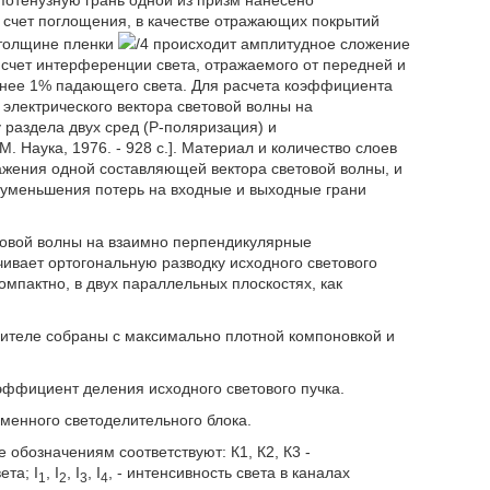
ипотенузную грань одной из призм нанесено
счет поглощения, в качестве отражающих покрытий
 толщине пленки
/4 происходит амплитудное сложение
 счет интерференции света, отражаемого от передней и
енее 1% падающего света. Для расчета коэффициента
электрического вектора световой волны на
раздела двух сред (Р-поляризация) и
. Наука, 1976. - 928 с.]. Материал и количество слоев
жения одной составляющей вектора световой волны, и
 уменьшения потерь на входные и выходные грани
товой волны на взаимно перпендикулярные
ивает ортогональную разводку исходного светового
омпактно, в двух параллельных плоскостях, как
лителе собраны с максимально плотной компоновкой и
ффициент деления исходного светового пучка.
енного светоделительного блока.
 обозначениям соответствуют: К1, К2, К3 -
та; I
, I
, I
, I
, - интенсивность света в каналах
1
2
3
4