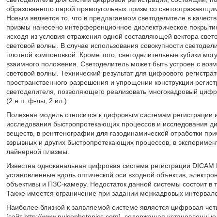
образованного парой прямоугольных призм со светоотражающим 
Новым является то, что в предлагаемом светоделителе в качест
призмы нанесено интерференционное диэлектрическое покрытие,
исходя из условия отражения одной составляющей вектора свет
световой волны. В случае использования совокупности светодел
плотной компоновкой. Кроме того, светоделительные кубики мог
взаимного положения. Светоделитель может быть устроен с во
световой волны. Технический результат для цифрового регистра
пространственного разрешения и упрощении конструкции регист
светоделителя, позволяющего реализовать многокадровый цифро
(2 н.п. ф-лы, 2 ил.)
Полезная модель относится к цифровым системам регистрации и
исследования быстропротекающих процессов и исследования дин
веществ, в рентгенографии для газодинамической отработки при
взрывных и других быстропротекающих процессов, в эксперимент
лайнерной плазмы.
Известна одноканальная цифровая система регистрации DICAM PR
установленные вдоль оптической оси входной объектив, электро
объективы и ПЗС-камеру. Недостаток данной системы состоит в т
Также имеется ограничение при задании межкадровых интервалов
Наиболее близкой к заявляемой системе является цифровая ч
[сайт http://www.pulsephotonics.com], содержащая установленны