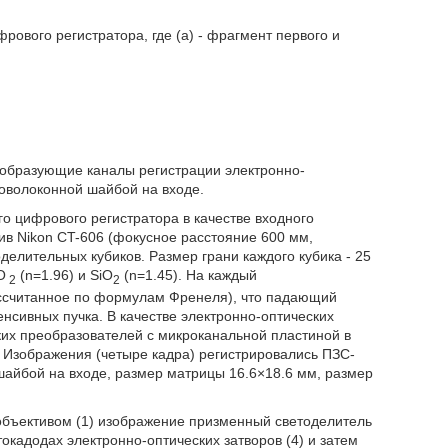
ового регистратора, где (а) - фрагмент первого и
 образующие каналы регистрации электронно-
товолоконной шайбой на входе.
о цифрового регистратора в качестве входного
в Nikon CT-606 (фокусное расстояние 600 мм,
делительных кубиков. Размер грани каждого кубика - 25
O
(n=1.96) и SiO
(n=1.45). На каждый
2
2
ассчитанное по формулам Френеля), что падающий
сивных пучка. В качестве электронно-оптических
ких преобразователей с микроканальной пластиной в
. Изображения (четыре кадра) регистрировались ПЗС-
шайбой на входе, размер матрицы 16.6×18.6 мм, размер
бъективом (1) изображение призменный светоделитель
окадодах электронно-оптических затворов (4) и затем