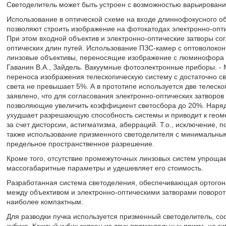
Светоделитель может быть устроен с возможностью варьирован
Использование в оптической схеме на входе длиннофокусного об
позволяют строить изображение на фотокатодах электронно-опти
При этом входной объектив и электронно-оптические затворы со
оптических длин путей. Использование ПЗС-камер с оптоволоко
линзовые объективы, переносящие изображение с люминофора зат
Гаванин В.А., Зайдель. Вакуумные фотоэлектронные приборы. - Мо
переноса изображения телескопическую систему с достаточно с
света не превышает 5%. А в прототипе используется две телеск
заявлено, что для согласования электронно-оптических затворо
позволяющие увеличить коэффициент светосбора до 20%. Наряд
ухудшает разрешающую способность системы и приводит к геом
за счет дисторсии, астигматизма, аберраций. Т.о., исключение, п
также использование призменного светоделителя с минимальны
предельное пространственное разрешение.
Кроме того, отсутствие промежуточных линзовых систем упрощае
массогабаритные параметры и удешевляет его стоимость.
Разработанная система светоделения, обеспечивающая ортогона
между объективом и электронно-оптическими затворами поворот
наиболее компактным.
Для разводки пучка используется призменный светоделитель, со