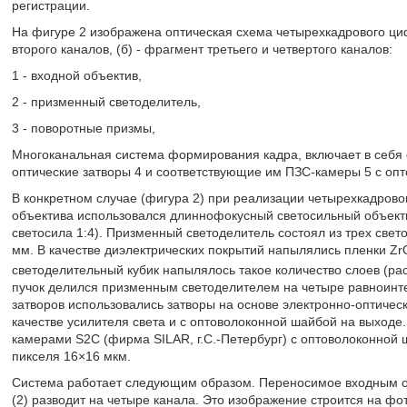
регистрации.
На фигуре 2 изображена оптическая схема четырехкадрового цифр
второго каналов, (б) - фрагмент третьего и четвертого каналов:
1 - входной объектив,
2 - призменный светоделитель,
3 - поворотные призмы,
Многоканальная система формирования кадра, включает в себя
оптические затворы 4 и соответствующие им ПЗС-камеры 5 с оп
В конкретном случае (фигура 2) при реализации четырехкадровог
объектива использовался длиннофокусный светосильный объекти
светосила 1:4). Призменный светоделитель состоял из трех свето
мм. В качестве диэлектрических покрытий напылялись пленки Zr
светоделительный кубик напылялось такое количество слоев (р
пучок делился призменным светоделителем на четыре равноинтен
затворов использовались затворы на основе электронно-оптичес
качестве усилителя света и с оптоволоконной шайбой на выходе
камерами S2C (фирма SILAR, г.С.-Петербург) с оптоволоконной 
пикселя 16×16 мкм.
Система работает следующим образом. Переносимое входным о
(2) разводит на четыре канала. Это изображение строится на фот