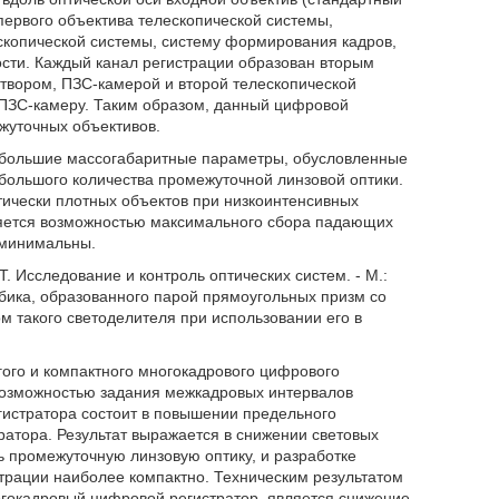
первого объектива телескопической системы,
скопической системы, систему формирования кадров,
ости. Каждый канал регистрации образован вторым
атвором, ПЗС-камерой и второй телескопической
и ПЗС-камеру. Таким образом, данный цифровой
жуточных объективов.
 большие массогабаритные параметры, обусловленные
я большого количества промежуточной линзовой оптики.
тически плотных объектов при низкоинтенсивных
ляется возможностью максимального сбора падающих
ь минимальны.
. Исследование и контроль оптических систем. - М.:
убика, образованного парой прямоугольных призм со
 такого светоделителя при использовании его в
ого и компактного многокадрового цифрового
возможностью задания межкадровых интервалов
гистратора состоит в повышении предельного
атора. Результат выражается в снижении световых
ь промежуточную линзовую оптику, и разработке
рации наиболее компактно. Техническим результатом
гокадровый цифровой регистратор, является снижение