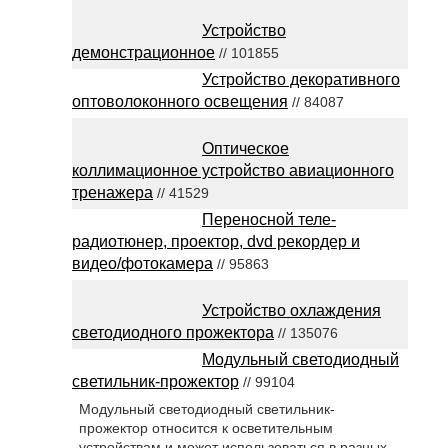
Устройство
демонстрационное
// 101855
Устройство декоративного
оптоволоконного освещения
// 84087
Оптическое
коллимационное устройство авиационного
тренажера
// 41529
Переносной теле-
радиотюнер, проектор, dvd рекордер и
видео/фотокамера
// 95863
Устройство охлаждения
светодиодного прожектора
// 135076
Модульный светодиодный
светильник-прожектор
// 99104
Модульный светодиодный светильник-
прожектор относится к осветительным
устройствам и может использоваться в разных