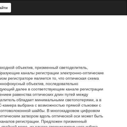
айти
ходной объектив, призменный светоделитель,
разующие каналы регистрации электронно-оптические
ом регистраторе является то, что оптическая схема
иннофокусный объектив, последовательно
дующий далее в соответствующем канале регистрации
чением равенства оптических длин путей между
делитель обладает минимальными светопотерями, а в
С-камера выбрана с возможностью прямой стыковки с
 оптоволоконной шайбы. В многокадровом цифровом
птическим затвором вдоль оптической оси может быть
 каналов регистрации. Предложен призменный
крайней мере, из одного светоделительного кубика,