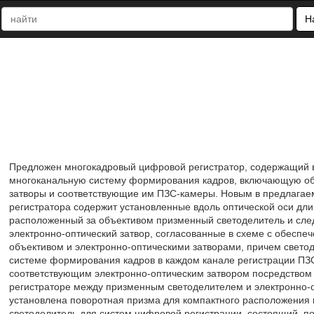
Н
Предложен многокадровый цифровой регистратор, содержащий в
многоканальную систему формирования кадров, включающую об
затворы и соответствующие им ПЗС-камеры. Новым в предлагаем
регистратора содержит установленные вдоль оптической оси дл
расположенный за объективом призменный светоделитель и сле
электронно-оптический затвор, согласованные в схеме с обеспе
объективом и электронно-оптическими затворами, причем свето
системе формирования кадров в каждом канале регистрации ПЗ
соответствующим электронно-оптическим затвором посредством
регистраторе между призменным светоделителем и электронно-о
установлена поворотная призма для компактного расположения
светоделитель для систем цифровой регистрации, состоящий, по 