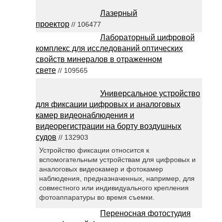
Лазерный
проектор
// 106477
Лабораторный цифровой
комплекс для исследований оптических
свойств минералов в отраженном
свете
// 109565
Универсальное устройство
для фиксации цифровых и аналоговых
камер видеонаблюдения и
видеорегистрации на борту воздушных
судов
// 132903
Устройство фиксации относится к
вспомогательным устройствам для цифровых и
аналоговых видеокамер и фотокамер
наблюдения, предназначенных, например, для
совместного или индивидуального крепления
фотоаппаратуры во время съемки.
Переносная фотостудия