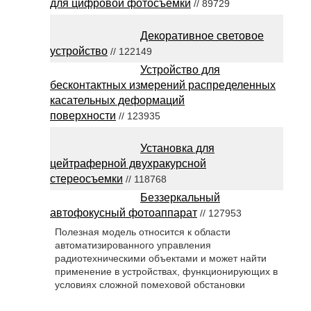
для цифровой фотосъемки
// 89729
Декоративное световое
устройство
// 122149
Устройство для
бесконтактных измерений распределенных
касательных деформаций
поверхности
// 123935
Установка для
цейтраферной двухракурсной
стереосъемки
// 118768
Беззеркальный
автофокусный фотоаппарат
// 127953
Полезная модель относится к области
автоматизированного управления
радиотехническими объектами и может найти
применение в устройствах, функционирующих в
условиях сложной помеховой обстановки