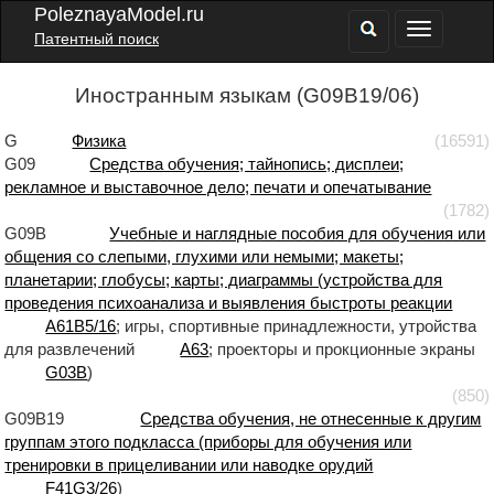
PoleznayaModel.ru
Патентный поиск
Иностранным языкам (G09B19/06)
G
Физика
(16591)
G09
Средства обучения; тайнопись; дисплеи;
рекламное и выставочное дело; печати и опечатывание
(1782)
G09B
Учебные и наглядные пособия для обучения или
общения со слепыми, глухими или немыми; макеты;
планетарии; глобусы; карты; диаграммы (устройства для
проведения психоанализа и выявления быстроты реакции
A61B5/16
; игры, спортивные принадлежности, утройства
для развлечений
A63
; проекторы и прокционные экраны
G03B
)
(850)
G09B19
Средства обучения, не отнесенные к другим
группам этого подкласса (приборы для обучения или
тренировки в прицеливании или наводке орудий
F41G3/26
)