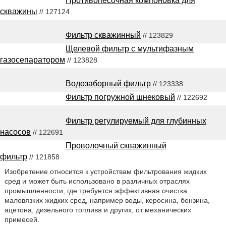
Противопесочная компоновка для
скважины
// 127124
Фильтр скважинный
// 123829
Щелевой фильтр с мультифазным
газосепаратором
// 123828
Водозаборный фильтр
// 123338
Фильтр погружной шнековый
// 122692
Фильтр регулируемый для глубинных
насосов
// 122691
Проволочный скважинный
фильтр
// 121858
Изобретение относится к устройствам фильтрования жидких
сред и может быть использовано в различных отраслях
промышленности, где требуется эффективная очистка
маловязких жидких сред, например воды, керосина, бензина,
ацетона, дизельного топлива и других, от механических
примесей.