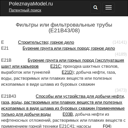
PoleznayaModel.ru
Патентный поиск
Фильтры или фильтровальные трубы
(E21B43/08)
E
Строительство; горное дело
(14141)
E21
Бурение грунта или горных пород; горное дело
(4189)
E21B
Бурение грунта или горных пород (эксплуатация
шахт или карьеров
E21C
; проходка шахтных стволов,
выработок или туннелей
E21D
); добыча нефти, газа,
воды, растворимых или плавких веществ или полезных
ископаемых в виде шлама из буровых скважин
(3473)
E21B43
Способы или устройства для добычи нефти,
газа, воды, растворимых или плавких веществ или полезных
ископаемых в виде шлама из буровых скважин (применяемые
только для добычи воды
E03B
, добыча нефти из
нефтеносных отложений, растворимых или плавких веществ с
применением горной техники E21C41; насосы
F04
)