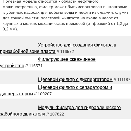
Полезная модель относится к области нефтяного
машиностроению, фильтр может быть использован в штанговых
глубинных насосах для добычи воды и нефти из скважин, служит
для тонкой очистки пластовой жидкости на входе в насос от
крупных и мелких механических примесей (от фракций от 1,2 до
0,2 мм).
Устройство для создания фильтра в
призабойной зоне пласта
// 116572
Фильтрующее скважинное
устройство
// 116571
Щелевой фильтр с диспергатором
// 111187
Щелевой фильтр с сепаратором и
диспергатором
// 109207
Модуль фильтра для гидравлического
забойного двигателя
// 107822
2548627
.