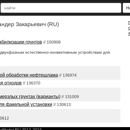
Н
андер Закарьевич (RU)
абилизации грунтов
// 150908
 двухфазным естественно-конвективным устройствам для
ой обработки нефтешлама
// 136974
я отходов
// 136370
мерзлых грунтах (варианты)
// 131009
ля факельной установки
// 130613
30612
yaModel.RU 2012-2024