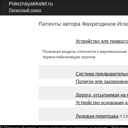
PoleznayaModel.ru
Патентный поиск
Патенты автора Фахретдинов Иск
Устройство для термост
Полезная модель относится к вертикальным
термостабилизации грунтов. .
Система предварительн
Полигон для захоронени
Дорога, отсыпаемая на 
Устройство основания д
Ледовая переправа
// 1
© Патентный поиск, поиск патентов на полезные модели - Polezna