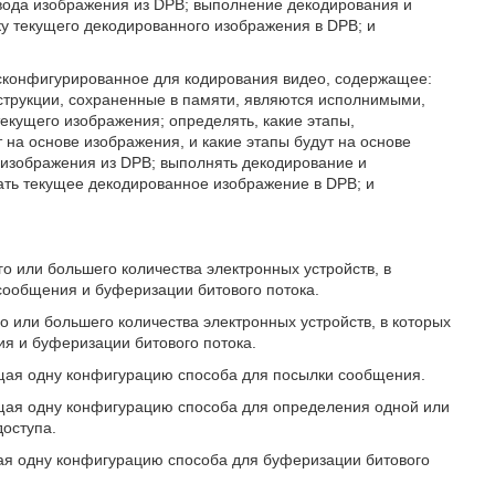
вода изображения из DPB; выполнение декодирования и
у текущего декодированного изображения в DPB; и
, сконфигурированное для кодирования видео, содержащее:
нструкции, сохраненные в памяти, являются исполнимыми,
текущего изображения; определять, какие этапы,
а основе изображения, и какие этапы будут на основе
д изображения из DPB; выполнять декодирование и
ать текущее декодированное изображение в DPB; и
го или большего количества электронных устройств, в
сообщения и буферизации битового потока.
го или большего количества электронных устройств, в которых
я и буферизации битового потока.
ющая одну конфигурацию способа для посылки сообщения.
ющая одну конфигурацию способа для определения одной или
доступа.
щая одну конфигурацию способа для буферизации битового