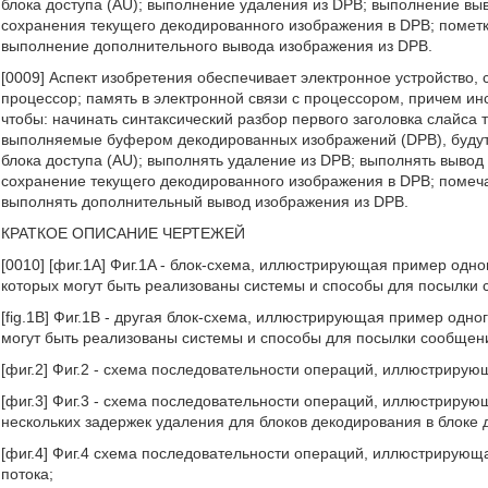
блока доступа (AU); выполнение удаления из DPB; выполнение вы
сохранения текущего декодированного изображения в DPB; пометк
выполнение дополнительного вывода изображения из DPB.
[0009] Аспект изобретения обеспечивает электронное устройство
процессор; память в электронной связи с процессором, причем и
чтобы: начинать синтаксический разбор первого заголовка слайса 
выполняемые буфером декодированных изображений (DPB), будут н
блока доступа (AU); выполнять удаление из DPB; выполнять выво
сохранение текущего декодированного изображения в DPB; помеч
выполнять дополнительный вывод изображения из DPB.
КРАТКОЕ ОПИСАНИЕ ЧЕРТЕЖЕЙ
[0010] [фиг.1A] Фиг.1A - блок-схема, иллюстрирующая пример одно
которых могут быть реализованы системы и способы для посылки 
[fig.1B] Фиг.1B - другая блок-схема, иллюстрирующая пример одно
могут быть реализованы системы и способы для посылки сообщени
[фиг.2] Фиг.2 - схема последовательности операций, иллюстриру
[фиг.3] Фиг.3 - схема последовательности операций, иллюстриру
нескольких задержек удаления для блоков декодирования в блоке 
[фиг.4] Фиг.4 схема последовательности операций, иллюстрирую
потока;