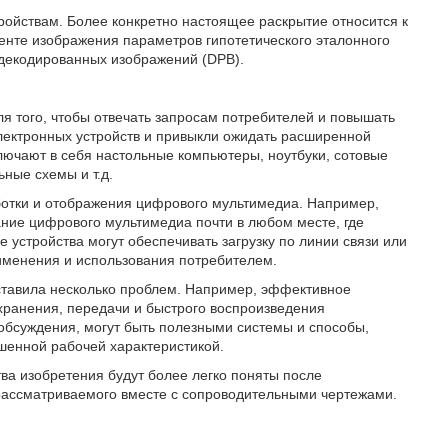
ройствам. Более конкретно настоящее раскрытие относится к
енте изображения параметров гипотетического эталонного
 декодированных изображений (DPB).
я того, чтобы отвечать запросам потребителей и повышать
электронных устройств и привыкли ожидать расширенной
ючают в себя настольные компьютеры, ноутбуки, сотовые
ные схемы и т.д.
ботки и отображения цифрового мультимедиа. Например,
ние цифрового мультимедиа почти в любом месте, где
 устройства могут обеспечивать загрузку по линии связи или
именения и использования потребителем.
ставила несколько проблем. Например, эффективное
хранения, передачи и быстрого воспроизведения
о обсуждения, могут быть полезными системы и способы,
шенной рабочей характеристикой.
ва изобретения будут более легко поняты после
рассматриваемого вместе с сопроводительными чертежами.