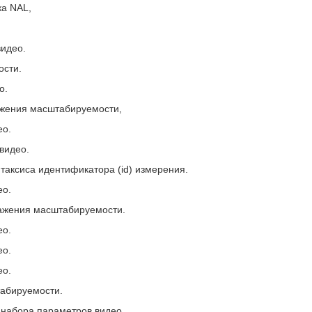
ка NAL,
видео.
ости.
о.
ражения масштабируемости,
ео.
видео.
нтаксиса идентификатора (id) измерения.
ео.
ражения масштабируемости.
ео.
ео.
ео.
табируемости.
 набора параметров видео.