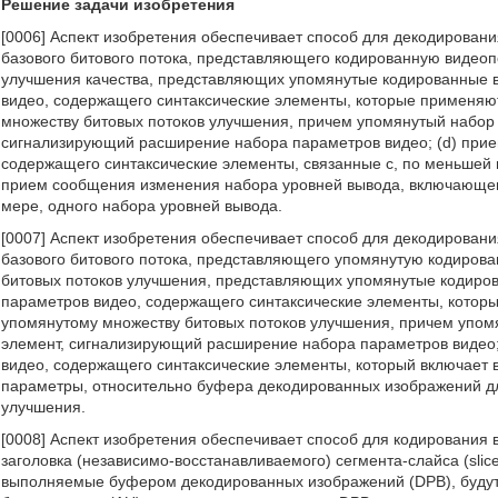
Решение задачи изобретения
[0006] Аспект изобретения обеспечивает способ для декодировани
базового битового потока, представляющего кодированную видеоп
улучшения качества, представляющих упомянутые кодированные в
видео, содержащего синтаксические элементы, которые применяют
множеству битовых потоков улучшения, причем упомянутый набор 
сигнализирующий расширение набора параметров видео; (d) прие
содержащего синтаксические элементы, связанные с, по меньшей 
прием сообщения изменения набора уровней вывода, включающе
мере, одного набора уровней вывода.
[0007] Аспект изобретения обеспечивает способ для декодировани
базового битового потока, представляющего упомянутую кодирова
битовых потоков улучшения, представляющих упомянутые кодиров
параметров видео, содержащего синтаксические элементы, которы
упомянутому множеству битовых потоков улучшения, причем упом
элемент, сигнализирующий расширение набора параметров видео;
видео, содержащего синтаксические элементы, который включает
параметры, относительно буфера декодированных изображений дл
улучшения.
[0008] Аспект изобретения обеспечивает способ для кодирования
заголовка (независимо-восстанавливаемого) сегмента-слайса (slic
выполняемые буфером декодированных изображений (DPB), будут н