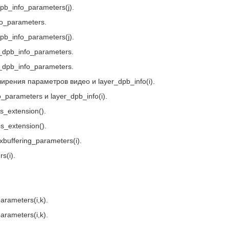
pb_info_parameters(j).
o_parameters.
pb_info_parameters(j).
_dpb_info_parameters.
_dpb_info_parameters.
ирения параметров видео и layer_dpb_info(i).
parameters и layer_dpb_info(i).
s_extension().
s_extension().
uffering_parameters(i).
s(i).
rameters(i,k).
rameters(i,k).