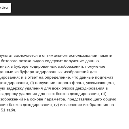
айти
езультат заключается в оптимальном использовании памяти
битового потока видео содержит получение данных,
нных в буфере кодированных изображений; получение
 данные из буфера кодированных изображений для
дирования; и в ответ на определение, что данные подлежат
екодирования, (i) получение второго флага, указывающего,
ую задержку удаления для всех блоков декодирования в
задержку удаления для всех блоков декодирования; (iii)
 изображений на основе параметра, представляющего общую
ание блоков декодирования; (v) извлечение изображения на
 51 табл.