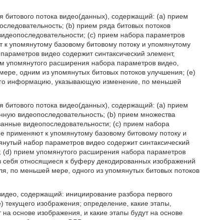
я битового потока видео(данных), содержащий: (a) прием
оследовательность; (b) прием ряда битовых потоков
идеопоследовательности; (c) прием набора параметров
 к упомянутому базовому битовому потоку и упомянутому
параметров видео содержит синтаксический элемент,
м упомянутого расширения набора параметров видео,
мере, одним из упомянутых битовых потоков улучшения; (e)
го информацию, указывающую изменение, по меньшей
я битового потока видео(данных), содержащий: (a) прием
нную видеопоследовательность; (b) прием множества
анные видеопоследовательности; (c) прием набора
е применяют к упомянутому базовому битовому потоку и
янутый набор параметров видео содержит синтаксический
 (d) прием упомянутого расширения набора параметров
 в себя относящиеся к буферу декодированных изображений
я, по меньшей мере, одного из упомянутых битовых потоков
 видео, содержащий: инициирование разбора первого
e) текущего изображения; определение, какие этапы,
а основе изображения, и какие этапы будут на основе