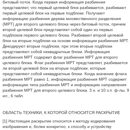
битовый поток. Когда первая информация разбиения
представляет, что первый целевой блок разбивается, разбивают
первый целевой блок на первые подблоки. Получают
информацию разбиения дерева множественного разделения
(MPT) для второго целевого блока через битовый поток, причем
второй целевой блок представляет собой один из первых
подблоков первого целевого блока. Разбивают второй целевой
блок на вторые подблоки на основе информации разбиения MPT.
Декодируют вторые подблоки, при этом вторые подблоки
представляют собой неквадратные блоки. Информация
разбиения MPT содержит флаг разбиения MPT для второго
целевого блока. Флаг разбиения MPT представляет, разбивается
ли второй целевой блок на вторые подблоки, которые
представляют собой неквадратные блоки. Когда значение флага
разбиения MPT равно 1, информация разбиения MPT содержит
информацию типа разбиения MPT и информацию направления
разбиения MPT для второго целевого блока. 3 н. и 10 з.п. ф-лы, 9
ил., 6 табл.
ОБЛАСТЬ ТЕХНИКИ, К КОТОРОЙ ОТНОСИТСЯ РАСКРЫТИЕ
[1] Настоящее раскрытие относится к методу кодирования
изображения и, более конкретно, к способу и устройству