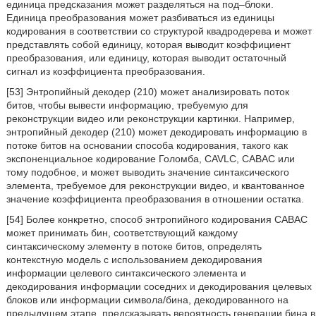
единица предсказания может разделяться на под–блоки.
Единица преобразования может разбиваться из единицы
кодирования в соответствии со структурой квадродерева и может
представлять собой единицу, которая выводит коэффициент
преобразования, или единицу, которая выводит остаточный
сигнал из коэффициента преобразования.
[53] Энтропийный декодер (210) может анализировать поток
битов, чтобы вывести информацию, требуемую для
реконструкции видео или реконструкции картинки. Например,
энтропийный декодер (210) может декодировать информацию в
потоке битов на основании способа кодирования, такого как
экспоненциальное кодирование Голомба, CAVLC, CABAC или
тому подобное, и может выводить значение синтаксического
элемента, требуемое для реконструкции видео, и квантованное
значение коэффициента преобразования в отношении остатка.
[54] Более конкретно, способ энтропийного кодирования CABAC
может принимать бин, соответствующий каждому
синтаксическому элементу в потоке битов, определять
контекстную модель с использованием декодирования
информации целевого синтаксического элемента и
декодирования информации соседних и декодирования целевых
блоков или информации символа/бина, декодированного на
предыдущем этапе, предсказывать вероятность генерации бина в