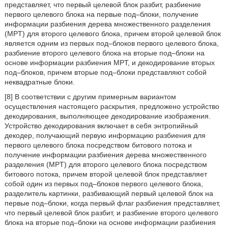
представляет, что первый целевой блок разбит, разбиение
первого целевого блока на первые под–блоки, получение
информации разбиения дерева множественного разделения
(MPT) для второго целевого блока, причем второй целевой блок
является одним из первых под–блоков первого целевого блока,
разбиение второго целевого блока на вторые под–блоки на
основе информации разбиения MPT, и декодирование вторых
под–блоков, причем вторые под–блоки представляют собой
неквадратные блоки.
[8] В соответствии с другим примерным вариантом
осуществления настоящего раскрытия, предложено устройство
декодирования, выполняющее декодирование изображения.
Устройство декодирования включает в себя энтропийный
декодер, получающий первую информацию разбиения для
первого целевого блока посредством битового потока и
получение информации разбиения дерева множественного
разделения (MPT) для второго целевого блока посредством
битового потока, причем второй целевой блок представляет
собой один из первых под–блоков первого целевого блока,
разделитель картинки, разбивающий первый целевой блок на
первые под–блоки, когда первый флаг разбиения представляет,
что первый целевой блок разбит, и разбиение второго целевого
блока на вторые под–блоки на основе информации разбиения