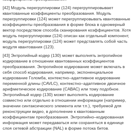
[42] Модуль перегруппировки (124) перегруппировывает
квантованные коэффициенты преобразования. Модуль
перегруппировки (124) может перегруппировывать квантованные
коэффициенты преобразования в форме блока в одномерный
вектор посредством способа сканирования коэффициентов. Хотя
модуль перегруппировки (124) описан как отдельный компонент,
модуль перегруппировки (124) может представлять собой часть
модуля квантования (123).
[43] Энтропийный кодер (130) может выполнять энтропийное
кодирование в отношении квантованных коэффициентов
преобразования. Энтропийное кодирование может включать в
себя способ кодирования, например, экспоненциальное
кодирование Голомба, контекстно–адаптивное кодирование
переменной длины (CAVLC), контекстно–адаптивное двоичное
арифметическое кодирование (CABAC) или тому подобное.
Энтропийный кодер (130) может выполнять кодирование
совместно или отдельно в отношении информации (например,
значении синтаксического элемента или т.п.), требуемой для
реконструкции видео, в дополнение к квантованным
коэффициентам преобразования. Энтропийно–кодированная
информация может передаваться или сохраняться в единице
слоя сетевой абстракции (NAL) в форме потока битов.