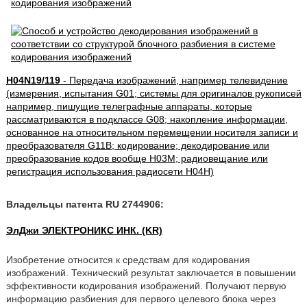
H04N19/119
- Передача изображений, например телевидение
(измерения, испытания G01; системы для оригиналов рукописей
например, пишущие телеграфные аппараты, которые
рассматриваются в подклассе G08; накопление информации,
основанное на относительном перемещении носителя записи и
преобразователя G11B; кодирование; декодирование или
преобразование кодов вообще H03M; радиовещание или
регистрация использования радиосети H04H)
Владельцы патента RU 2744906:
ЭлДжи ЭЛЕКТРОНИКС ИНК. (KR)
Изобретение относится к средствам для кодирования
изображений. Технический результат заключается в повышении
эффективности кодирования изображений. Получают первую
информацию разбиения для первого целевого блока через