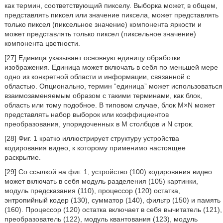
как термин, соответствующий пикселу. Выборка может, в общем,
представлять пиксел или значение пиксела, может представлять
только пиксел (пиксельное значение) компонента яркости и
может представлять только пиксел (пиксельное значение)
компонента цветности.
[27] Единица указывает основную единицу обработки
изображения. Единица может включать в себя по меньшей мере
одно из конкретной области и информации, связанной с
областью. Опционально, термин “единица” может использоваться
взаимозаменяемым образом с такими терминами, как блок,
область или тому подобное. В типовом случае, блок M×N может
представлять набор выборок или коэффициентов
преобразования, упорядоченных в M столбцов и N строк.
[28] Фиг. 1 кратко иллюстрирует структуру устройства
кодирования видео, к которому применимо настоящее
раскрытие.
[29] Со ссылкой на фиг. 1, устройство (100) кодирования видео
может включать в себя модуль разделения (105) картинки,
модуль предсказания (110), процессор (120) остатка,
энтропийный кодер (130), сумматор (140), фильтр (150) и память
(160). Процессор (120) остатка включает в себя вычитатель (121),
преобразователь (122), модуль квантования (123), модуль