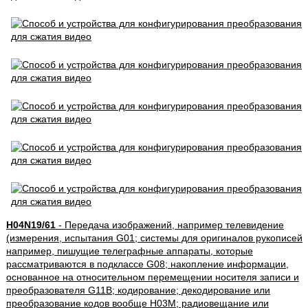
H04N19/61
- Передача изображений, например телевидение
(измерения, испытания G01; системы для оригиналов рукописей
например, пишущие телеграфные аппараты, которые
рассматриваются в подклассе G08; накопление информации,
основанное на относительном перемещении носителя записи и
преобразователя G11B; кодирование; декодирование или
преобразование кодов вообще H03M; радиовещание или