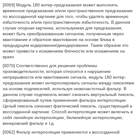
[0069] Модуль 180 интер-предсказания может выполнять
временное предсказание и/или пространственное предсказание
по воссозданной картинке для того, чтобы удалять временную
избыточность и/или пространственную избыточность. В данном
случае опорная картинка, используемая для предсказания,
может быть преобразованным сигналом, полученным через
квантование и обратное квантование на основе блока в
предыдущем кодировании/декодировании. Таким образом это
может привести к искажениям блочности или искажениям на
краях.
[0070] Соответственно для решения проблемы
производительности, которая относится к нарушению
непрерывности или квантованию сигнала, модуль 180 интер-
предсказания может интерполировать сигналы между пикселями
на основе подпикселей, используя низкочастотный фильтр. В
данном случае подпиксель может означать виртуальный пиксель,
сформированный путем применения фильтра интерполяции.
Целый пиксель означает фактический пиксель, существующий в
воссозданной картинке. Способ интерполяции может включать в
себя линейную интерполяцию, билинейную интерполяцию,
винеровский фильтр и т.д.
[0062] Фильтр интерполяции применяется к воссозданной