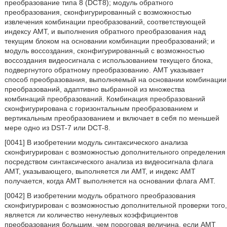
преобразование типа 8 (DCT8); модуль обратного
преобразования, сконфигурированный с возможностью
извлечения комбинации преобразований, соответствующей
индексу AMT, и выполнения обратного преобразования над
текущим блоком на основании комбинации преобразований; и
модуль воссоздания, сконфигурированный с возможностью
воссоздания видеосигнала с использованием текущего блока,
подвергнутого обратному преобразованию. AMT указывает
способ преобразования, выполняемый на основании комбинации
преобразований, адаптивно выбранной из множества
комбинаций преобразований. Комбинация преобразований
сконфигурирована с горизонтальным преобразованием и
вертикальным преобразованием и включает в себя по меньшей
мере одно из DST-7 или DCT-8.
[0041] В изобретении модуль синтаксического анализа
сконфигурирован с возможностью дополнительного определения
посредством синтаксического анализа из видеосигнала флага
AMT, указывающего, выполняется ли AMT, и индекс AMT
получается, когда AMT выполняется на основании флага AMT.
[0042] В изобретении модуль обратного преобразования
сконфигурирован с возможностью дополнительной проверки того,
является ли количество ненулевых коэффициентов
преобразования большим, чем пороговая величина, если AMT