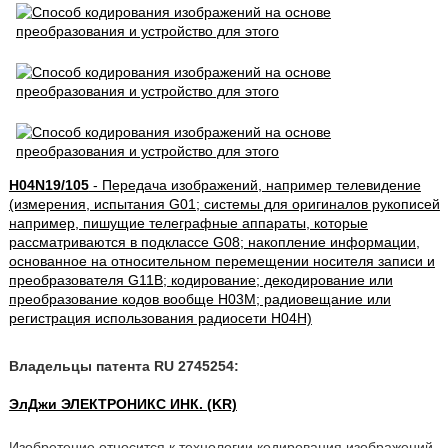
H04N19/105
- Передача изображений, например телевидение
(измерения, испытания G01; системы для оригиналов рукописей
например, пишущие телеграфные аппараты, которые
рассматриваются в подклассе G08; накопление информации,
основанное на относительном перемещении носителя записи и
преобразователя G11B; кодирование; декодирование или
преобразование кодов вообще H03M; радиовещание или
регистрация использования радиосети H04H)
Владельцы патента RU 2745254:
ЭлДжи ЭЛЕКТРОНИКС ИНК. (KR)
Изобретение относится к технологии кодирования изображений,