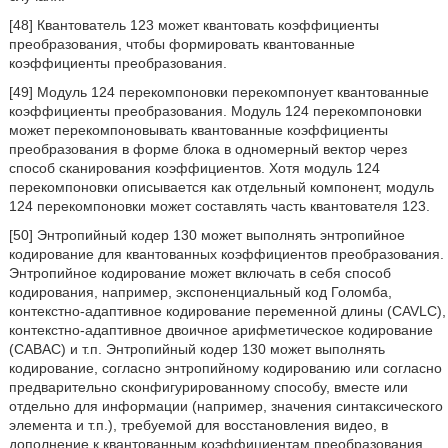
[48] Квантователь 123 может квантовать коэффициенты
преобразования, чтобы формировать квантованные
коэффициенты преобразования.
[49] Модуль 124 перекомпоновки перекомпонует квантованные
коэффициенты преобразования. Модуль 124 перекомпоновки
может перекомпоновывать квантованные коэффициенты
преобразования в форме блока в одномерный вектор через
способ сканирования коэффициентов. Хотя модуль 124
перекомпоновки описывается как отдельный компонент, модуль
124 перекомпоновки может составлять часть квантователя 123.
[50] Энтропийный кодер 130 может выполнять энтропийное
кодирование для квантованных коэффициентов преобразования.
Энтропийное кодирование может включать в себя способ
кодирования, например, экспоненциальный код Голомба,
контекстно-адаптивное кодирование переменной длины (CAVLC),
контекстно-адаптивное двоичное арифметическое кодирование
(CABAC) и т.п. Энтропийный кодер 130 может выполнять
кодирование, согласно энтропийному кодированию или согласно
предварительно сконфигурированному способу, вместе или
отдельно для информации (например, значения синтаксического
элемента и т.п.), требуемой для восстановления видео, в
дополнение к квантованным коэффициентам преобразования.