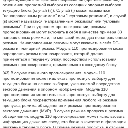
отношении прогнозной выборки из соседних опорных выборок
текущего блока (случай (ii)). Случай (i) может называться
"ненаправленным режимом" или "неугловым режимом", и случай
(ii) может называться "направленным режимом" или "угловым
режимом". При внутреннем прогнозировании, режимы
прогнозирования могут включать в себя в качестве примера 33
направленных режима и, по меньшей мере, два ненаправленных
режима. Ненаправленные режимы могут включать в себя DC-
режим и планарный режим. Модуль 110 прогнозирования может
определять режим прогнозирования, который должен
применяться к текущему блоку, посредством использования
режима прогнозирования, применяемого к соседнему блоку.
[43] В случае взаимного прогнозирования, модуль 110
прогнозирования может извлекать прогнозную выборку для
текущего блока на основе выборки, указываемой посредством
вектора движения в опорном изображении. Модуль 110
прогнозирования может извлекать прогнозную выборку для
текущего блока посредством применения любого из режима
пропуска, режима объединения и режима прогнозирования
векторов движения (MVP). В случае режима пропуска и режима
объединения, модуль 110 прогнозирования может использовать
информацию движения соседнего блока в качестве информации
движения текущего блока. В случае режима пропуска, в отличие