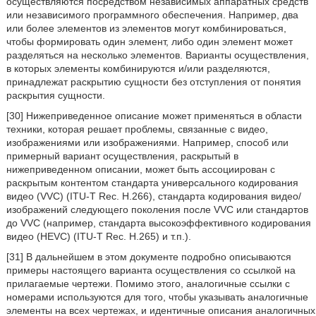
осуществляются посредством независимых аппаратных средств
или независимого программного обеспечения. Например, два
или более элементов из элементов могут комбинироваться,
чтобы формировать один элемент, либо один элемент может
разделяться на несколько элементов. Варианты осуществления,
в которых элементы комбинируются и/или разделяются,
принадлежат раскрытию сущности без отступления от понятия
раскрытия сущности.
[30] Нижеприведенное описание может применяться в области
техники, которая решает проблемы, связанные с видео,
изображениями или изображениями. Например, способ или
примерный вариант осуществления, раскрытый в
нижеприведенном описании, может быть ассоциирован с
раскрытым контентом стандарта универсального кодирования
видео (VVC) (ITU-T Rec. H.266), стандарта кодирования видео/
изображений следующего поколения после VVC или стандартов
до VVC (например, стандарта высокоэффективного кодирования
видео (HEVC) (ITU-T Rec. H.265) и т.п.).
[31] В дальнейшем в этом документе подробно описываются
примеры настоящего варианта осуществления со ссылкой на
прилагаемые чертежи. Помимо этого, аналогичные ссылки с
номерами используются для того, чтобы указывать аналогичные
элементы на всех чертежах, и идентичные описания аналогичных