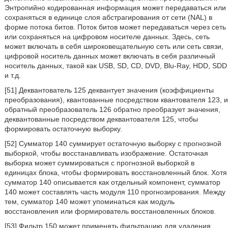
Энтропийно кодированная информация может передаваться или
сохраняться в единице слоя абстрагирования от сети (NAL) в
форме потока битов. Поток битов может передаваться через сеть
или сохраняться на цифровом носителе данных. Здесь, сеть
может включать в себя широковещательную сеть или сеть связи,
цифровой носитель данных может включать в себя различный
носитель данных, такой как USB, SD, CD, DVD, Blu-Ray, HDD, SDD
и т.д.
[51] Деквантователь 125 деквантует значения (коэффициенты
преобразования), квантованные посредством квантователя 123, и
обратный преобразователь 126 обратно преобразует значения,
деквантованные посредством деквантователя 125, чтобы
формировать остаточную выборку.
[52] Сумматор 140 суммирует остаточную выборку с прогнозной
выборкой, чтобы восстанавливать изображение. Остаточная
выборка может суммироваться с прогнозной выборкой в
единицах блока, чтобы формировать восстановленный блок. Хотя
сумматор 140 описывается как отдельный компонент, сумматор
140 может составлять часть модуля 110 прогнозирования. Между
тем, сумматор 140 может упоминаться как модуль
восстановления или формирователь восстановленных блоков.
[53] Фильтр 150 может применять фильтрацию для удаления