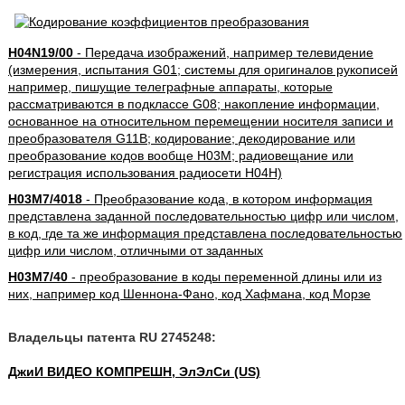
H04N19/00
- Передача изображений, например телевидение
(измерения, испытания G01; системы для оригиналов рукописей
например, пишущие телеграфные аппараты, которые
рассматриваются в подклассе G08; накопление информации,
основанное на относительном перемещении носителя записи и
преобразователя G11B; кодирование; декодирование или
преобразование кодов вообще H03M; радиовещание или
регистрация использования радиосети H04H)
H03M7/4018
- Преобразование кода, в котором информация
представлена заданной последовательностью цифр или числом,
в код, где та же информация представлена последовательностью
цифр или числом, отличными от заданных
H03M7/40
- преобразование в коды переменной длины или из
них, например код Шеннона-Фано, код Хафмана, код Морзе
Владельцы патента RU 2745248:
ДжиИ ВИДЕО КОМПРЕШН, ЭлЭлСи (US)