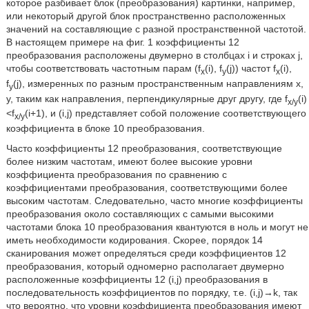
которое разбивает блок (преобразования) картинки, например,
или некоторый другой блок пространственно расположенных
значений на составляющие с разной пространственной частотой.
В настоящем примере на фиг. 1 коэффициенты 12
преобразования расположены двумерно в столбцах i и строках j,
чтобы соответствовать частотным парам (f
(i), f
(j)) частот f
(i),
x
y
x
f
(j), измеренных по разным пространственным направлениям x,
y
y, таким как направления, перпендикулярные друг другу, где f
(i)
x/y
<f
(i+1), и (i,j) представляет собой положение соответствующего
x/y
коэффициента в блоке 10 преобразования.
Часто коэффициенты 12 преобразования, соответствующие
более низким частотам, имеют более высокие уровни
коэффициента преобразования по сравнению с
коэффициентами преобразования, соответствующими более
высоким частотам. Следовательно, часто многие коэффициенты
преобразования около составляющих с самыми высокими
частотами блока 10 преобразования квантуются в ноль и могут не
иметь необходимости кодирования. Скорее, порядок 14
сканирования может определяться среди коэффициентов 12
преобразования, который одномерно располагает двумерно
расположенные коэффициенты 12 (i,j) преобразования в
последовательность коэффициентов по порядку, т.е. (i,j)→k, так
что вероятно, что уровни коэффициента преобразования имеют