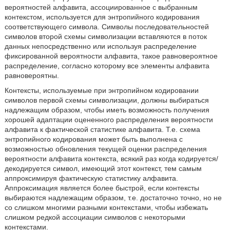
вероятностей алфавита, ассоциированное с выбранным
контекстом, используется для энтропийного кодирования
соответствующего символа. Символы последовательностей
символов второй схемы символизации вставляются в поток
данных непосредственно или используя распределение
фиксированной вероятности алфавита, такое равновероятное
распределение, согласно которому все элементы алфавита
равновероятны.
Контексты, используемые при энтропийном кодировании
символов первой схемы символизации, должны выбираться
надлежащим образом, чтобы иметь возможность получения
хорошей адаптации оцененного распределения вероятности
алфавита к фактической статистике алфавита. Т.е. схема
энтропийного кодирования может быть выполнена с
возможностью обновления текущей оценки распределения
вероятности алфавита контекста, всякий раз когда кодируется/
декодируется символ, имеющий этот контекст, тем самым
аппроксимируя фактическую статистику алфавита.
Аппроксимация является более быстрой, если контексты
выбираются надлежащим образом, т.е. достаточно точно, но не
со слишком многими разными контекстами, чтобы избежать
слишком редкой ассоциации символов с некоторыми
контекстами.