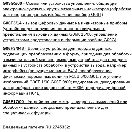
G09G5/00
- Схемы или устройства управления, общие для
электронно-лучевых и других визуальных индикаторов (обработка
или генерация данных изображения вообще G06T)
G06F3/14
- вывод цифровых данных на индикаторные приборы
(устройства для получения постоянного визуального
представления выходных данных G06K 15/00; управление
устройствами представления информации вообще G09G)
G06F3/048
- Вводные устройства для передачи данных,
подлежащих преобразованию в форму, пригодную для обработки
в вычислительной машине; выводные устройства для передачи
данных из устройств обработки в устройства вывода, например
интерфейсы (пишущие машинки B41J; преобразование
физических переменных величин F15B 5/00,G01; получение
изображений G06T 1/00,G06T 9/00; кодирование, декодирование
или преобразование кодов вообще H03M; передача цифровой
информации H04L)
G06F17/00
- Устройства или методы цифровых вычислений или
обработки данных, специально предназначенные для
специфических функций
Владельцы патента RU 2745332: