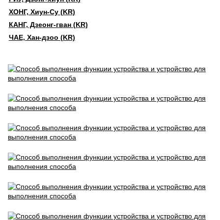
ХОНГ, Хиун-Су (KR)
КАНГ, Дзеонг-гван (KR)
ЧАЕ, Хан-дзоо (KR)