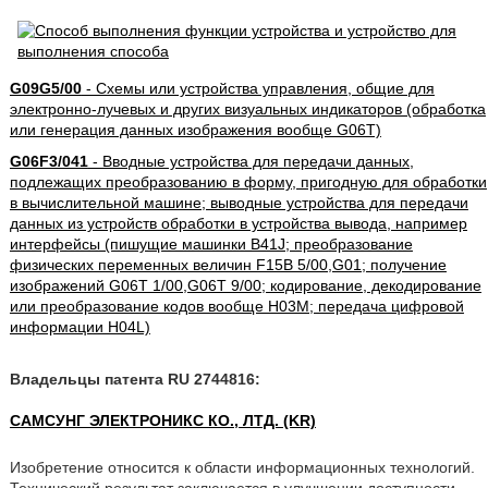
G09G5/00
- Схемы или устройства управления, общие для
электронно-лучевых и других визуальных индикаторов (обработка
или генерация данных изображения вообще G06T)
G06F3/041
- Вводные устройства для передачи данных,
подлежащих преобразованию в форму, пригодную для обработки
в вычислительной машине; выводные устройства для передачи
данных из устройств обработки в устройства вывода, например
интерфейсы (пишущие машинки B41J; преобразование
физических переменных величин F15B 5/00,G01; получение
изображений G06T 1/00,G06T 9/00; кодирование, декодирование
или преобразование кодов вообще H03M; передача цифровой
информации H04L)
Владельцы патента RU 2744816:
САМСУНГ ЭЛЕКТРОНИКС КО., ЛТД. (KR)
Изобретение относится к области информационных технологий.