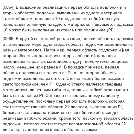
[0064] В возможной реализации, первая область подложки и n
вторых областей подложки выполнены из одного материала.
Таким образом, подложка 10 представляет собой цельную
панель, выполненную из одного материала. Например, подложка
10 может быть выполнена из стекла или полиимида (PI).
[0065] В другой возможной реализации, первая область подложки
и по меньшей мере одна вторая область подложки выполнены из
разных материалов. Например, первая область подложки и j-ая
вторая область подложки из n вторых областей подложки
выполнены из разных материалов, где j - положительное целое
число, меньшее или равное n. В порядке примера, первая
область подложки выполнена из PI, а j-ая вторая область
подложки выполнена из стекла. Стекло имеет более высокое
светопропускание, чем PI. Однако стекло является твердым
материалом, лишенным гибкости, тогда как гибкий экран может
быть выполнен из PI. Согласно вышеописанному варианту
осуществления, поскольку первая область подложки, которая
соответствует главной области 21 дисплея, выполнена из PI,
большая часть экрана терминала способна изгибаться для
реализации гибкого экрана. Кроме того, поскольку вторая область
подложки, которая соответствует вспомогательной области 22
дисплея, выполнена из стекла с более высоким