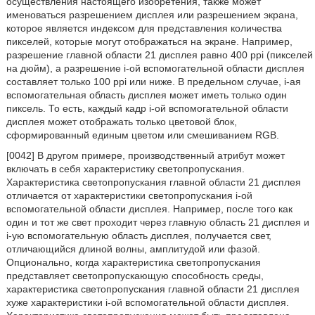
осуществления настоящего изобретения, также может
именоваться разрешением дисплея или разрешением экрана,
которое является индексом для представления количества
пикселей, которые могут отображаться на экране. Например,
разрешение главной области 21 дисплея равно 400 ppi (пикселей
на дюйм), а разрешение i-ой вспомогательной области дисплея
составляет только 100 ppi или ниже. В предельном случае, i-ая
вспомогательная область дисплея может иметь только один
пиксель. То есть, каждый кадр i-ой вспомогательной области
дисплея может отображать только цветовой блок,
сформированный единым цветом или смешиванием RGB.
[0042] В другом примере, производственный атрибут может
включать в себя характеристику светопропускания.
Характеристика светопропускания главной области 21 дисплея
отличается от характеристики светопропускания i-ой
вспомогательной области дисплея. Например, после того как
один и тот же свет проходит через главную область 21 дисплея и
i-ую вспомогательную область дисплея, получается свет,
отличающийся длиной волны, амплитудой или фазой.
Опционально, когда характеристика светопропускания
представляет светопропускающую способность среды,
характеристика светопропускания главной области 21 дисплея
хуже характеристики i-ой вспомогательной области дисплея.