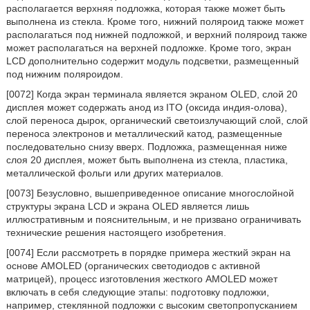
располагается верхняя подложка, которая также может быть
выполнена из стекла. Кроме того, нижний поляроид также может
располагаться под нижней подложкой, и верхний поляроид также
может располагаться на верхней подложке. Кроме того, экран
LCD дополнительно содержит модуль подсветки, размещенный
под нижним поляроидом.
[0072] Когда экран терминала является экраном OLED, слой 20
дисплея может содержать анод из ITO (оксида индия-олова),
слой переноса дырок, органический светоизлучающий слой, слой
переноса электронов и металлический катод, размещенные
последовательно снизу вверх. Подложка, размещенная ниже
слоя 20 дисплея, может быть выполнена из стекла, пластика,
металлической фольги или других материалов.
[0073] Безусловно, вышеприведенное описание многослойной
структуры экрана LCD и экрана OLED является лишь
иллюстративным и пояснительным, и не призвано ограничивать
технические решения настоящего изобретения.
[0074] Если рассмотреть в порядке примера жесткий экран на
основе AMOLED (органических светодиодов с активной
матрицей), процесс изготовления жесткого AMOLED может
включать в себя следующие этапы: подготовку подложки,
например, стеклянной подложки с высоким светопропусканием