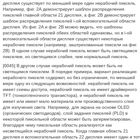
дисплея существует по меньшей мере один нерабочий пиксель.
Например, фиг. 2А демонстрирует шаблон распределения
пикселей главной области 21 дисплея, а фиг. 2В демонстрирует
шаблон распределения пикселей i-ой вспомогательной области
дисплея. Из фиг. 2А и фиг. 2В можно видеть, что шаблоны
распределения пикселей обеих областей одинаковы, но в i-ой
вспомогательной области дисплея существуют некоторые
нерабочие пиксели (например, заштрихованные пиксели на фиг.
2В). В одном случае нерабочий пиксель может быть светящимся
пикселем, но светящимся слабее, чем нормальный пиксель.
[0045] В другом случае нерабочий пиксель может быть не
светящимся пикселем. В порядке примера, вариант реализации
нерабочего пикселя содержит, но без ограничения, по меньшей
мере одну из следующих возможностей: нерабочий пиксель не
имеет схемы доступа, нерабочий пиксель не имеет драйверного
TFT (тонкопленочного транзистора), и нерабочий пиксель не
имеет или имеет мало материала или производственного слоя
для излучения света. Например, для экрана на основе OLED
(органических светодиодов), слой задания пикселей (PLD) в
некоторой пиксельной области может быть загерметизирован,
благодаря чему пиксельная область реализуется как
несветящийся нерабочий пиксель. Когда главная область 21
дисплея и вспомогательная область 22 дисплея имеют один и тот