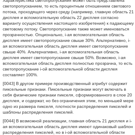
Характеристика светопропускания может быть представлена
светопропусканием, то есть процентным отношением светового
потока, проходящего через среду (например, главную область 21
дисплея и вспомогательную область 22 дисплея согласно
варианту осуществления настоящего изобретения) к падающему
световому потоку. Светопропускание также может именоваться
прозрачностью. Опционально, i-ая вспомогательная область
дисплея имеет светопропускание свыше 30%. Альтернативно, i-
ая вспомогательная область дисплея имеет светопропускание
свыше 40%. Альтернативно, i-ая вспомогательная область
дисплея имеет светопропускание свыше 50%. Возможно, i-ая
вспомогательная область дисплея полностью прозрачна, то есть
светопропускание i-ой вспомогательной области дисплея
составляет 100%.
[0043] В другом примере производственный атрибут содержит
пиксельные признаки. Пиксельные признаки могут включать в
себя физические признаки пикселя, сформированного в слое 20
дисплея, и содержат, но без ограничения этим, по меньшей мере
одно из размера пикселя, плотности распределения пикселей и
шаблоны распределения пикселей.
[0044] В возможной реализации, главная область 21 дисплея и i-
ая вспомогательная область дисплея имеют одинаковый шаблон
распределения пикселей, но в i-ой вспомогательной области