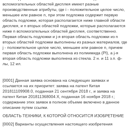
вспомогательных областей дисплея имеют разные
производственные атрибуты, где i - положительное целое число,
меньшее или равное n, при этом подложка содержит первую
область подложки, которая располагается ниже главной области
дисплея, и n вторых областей подложки, которые располагаются
ниже n вспомогательных областей дисплея, соответственно.
Первая область подложки и j-я вторая область подложки из n
вторых областей подложки выполнены из разных материалов, где
j - положительное целое число, меньшее или равное n, причем
первая область подложки выполнена из полиимида (PI), а j-я
вторая область подложки выполнена из стекла. 2 н. и 11 з.п. ф-
лы, 12 ил.
[0001] Данная заявка основана на следующих заявках и
ссылается на их приоритет: заявка на патент Китая
201811109908.0, поданная 21 сентября 2018 г., и заявка на
патент Китая 201811368004.Х, поданная 16 ноября 2018 г.;
содержание этих заявок в полном объеме включено в данное
описание путем ссылки.
ОБЛАСТЬ ТЕХНИКИ, К КОТОРОЙ ОТНОСИТСЯ ИЗОБРЕТЕНИЕ
[0002] Варианты осуществления настоящего изобретения