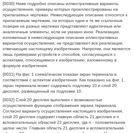
[0030] Ниже подробно описаны иллюстративные варианты
осуществления, примеры которых проиллюстрированы на
прилагаемых чертежах. Нижеследующее описание относится к
прилагаемым чертежам, на которых одни и те же ссылочные
позиции на разных чертежах представляют идентичные или
аналогичные элементы, если не указано иное. Реализации,
изложенные в нижеследующем описании иллюстративных
вариантов осуществления, не представляют все реализации,
отвечающие настоящему изобретению. Напротив, они являются
лишь примерами устройств и способов, согласующихся с
аспектами, относящимися к изобретению, изложенному в
формуле изобретения.
[0031] На фиг. 1 схематически показан экран терминала в
соответствии с аспектом изобретения. Как показано на фиг. 1,
экран терминала может содержать подложку 10 и слой 20
дисплея, размещенный на подложке 10.
[0032] Слой 20 дисплея выполнен с возможностью
осуществления функцию отображения экрана терминала.
Согласно варианту осуществления настоящего изобретения,
слой 20 дисплея содержит главную область 21 дисплея и n
вспомогательных областей 22 дисплея, где n - положительное
целое число. Главная область 21 дисплея и вспомогательная