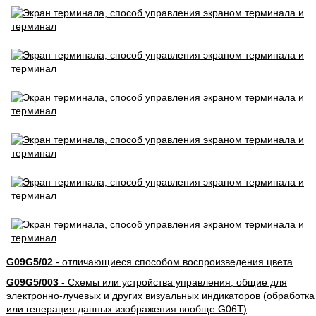
G09G5/02
- отличающиеся способом воспроизведения цвета
G09G5/003
- Схемы или устройства управления, общие для
электронно-лучевых и других визуальных индикаторов (обработка
или генерация данных изображения вообще G06T)