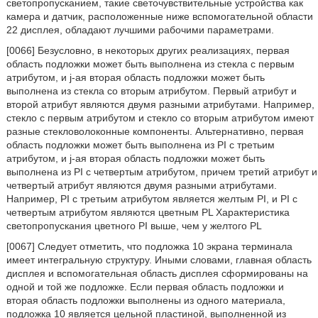
светопропусканием, такие светочувствительные устройства как
камера и датчик, расположенные ниже вспомогательной области
22 дисплея, обладают лучшими рабочими параметрами.
[0066] Безусловно, в некоторых других реализациях, первая
область подложки может быть выполнена из стекла с первым
атрибутом, и j-ая вторая область подложки может быть
выполнена из стекла со вторым атрибутом. Первый атрибут и
второй атрибут являются двумя разными атрибутами. Например,
стекло с первым атрибутом и стекло со вторым атрибутом имеют
разные стекловолоконные компоненты. Альтернативно, первая
область подложки может быть выполнена из PI с третьим
атрибутом, и j-ая вторая область подложки может быть
выполнена из PI с четвертым атрибутом, причем третий атрибут и
четвертый атрибут являются двумя разными атрибутами.
Например, PI с третьим атрибутом является желтым PI, и PI с
четвертым атрибутом являются цветным PL Характеристика
светопропускания цветного PI выше, чем у желтого PL
[0067] Следует отметить, что подложка 10 экрана терминала
имеет интегральную структуру. Иными словами, главная область
дисплея и вспомогательная область дисплея сформированы на
одной и той же подложке. Если первая область подложки и
вторая область подложки выполнены из одного материала,
подложка 10 является цельной пластиной, выполненной из