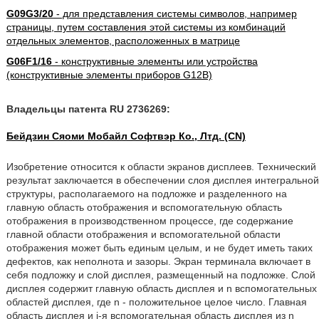
G09G3/20
- для представления системы символов, например
страницы, путем составления этой системы из комбинаций
отдельных элементов, расположенных в матрице
G06F1/16
- конструктивные элементы или устройства
(конструктивные элементы приборов G12B)
Владельцы патента RU 2736269:
Бейдзин Сяоми Мобайл Софтвэр Ко., Лтд. (CN)
Изобретение относится к области экранов дисплеев. Технический
результат заключается в обеспечении слоя дисплея интегральной
структуры, располагаемого на подложке и разделенного на
главную область отображения и вспомогательную область
отображения в производственном процессе, где содержание
главной области отображения и вспомогательной области
отображения может быть единым целым, и не будет иметь таких
дефектов, как неполнота и зазоры. Экран терминала включает в
себя подложку и слой дисплея, размещенный на подложке. Слой
дисплея содержит главную область дисплея и n вспомогательных
областей дисплея, где n - положительное целое число. Главная
область дисплея и i-я вспомогательная область дисплея из n