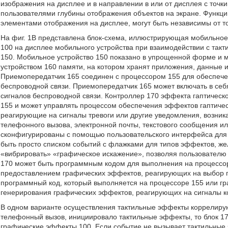
изображения на дисплее и в направлении в или от дисплея с точк
пользователями глубины отображения объектов на экране. Функци
элементами отображения на дисплее, могут быть независимы от то
На фиг. 1B представлена блок-схема, иллюстрирующая мобильное
100 на дисплее мобильного устройства при взаимодействии с та
150. Мобильное устройство 150 показано в упрощенной форме и м
устройством 160 памяти, на котором хранят приложения, данные и
Приемопередатчик 165 соединен с процессором 155 для обеспечен
беспроводной связи. Приемопередатчик 165 может включать в себ
сигналов беспроводной связи. Контроллер 170 эффекта гаптическ
155 и может управлять процессом обеспечения эффектов гаптическ
реагирующие на сигналы тревоги или другие уведомления, возник
телефонного вызова, электронной почты, текстового сообщения и
сконфигурированы с помощью пользовательского интерфейса для
быть просто списком событий с флажками для типов эффектов, жел
«вибрировать» «графическое искажение», позволяя пользователю 
170 может быть программным кодом для выполнения на процессор
предоставлением графических эффектов, реагирующих на выбор п
программный код, который выполняется на процессоре 155 или гр
генерирования графических эффектов, реагирующих на сигналы к
В одном варианте осуществления тактильные эффекты коррелирую
телефонный вызов, инициировало тактильные эффекты, то блок 17
графические эффекты 100. Если событие не вызывает тактильные 