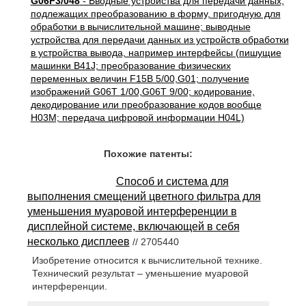
G06F3/048
- Вводные устройства для передачи данных,
подлежащих преобразованию в форму, пригодную для
обработки в вычислительной машине; выводные
устройства для передачи данных из устройств обработки
в устройства вывода, например интерфейсы (пишущие
машинки B41J; преобразование физических
переменных величин F15B 5/00,G01; получение
изображений G06T 1/00,G06T 9/00; кодирование,
декодирование или преобразование кодов вообще
H03M; передача цифровой информации H04L)
Похожие патенты:
Способ и система для
выполнения смещений цветного фильтра для
уменьшения муаровой интерференции в
дисплейной системе, включающей в себя
несколько дисплеев
// 2705440
Изобретение относится к вычислительной технике.
Технический результат – уменьшение муаровой
интерференции.