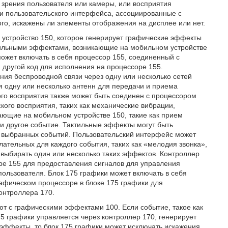
и зрения пользователя или камеры, или восприятия
и пользовательского интерфейса, ассоциированные с
го, искажены ли элементы отображения на дисплее или нет.
 устройство 150, которое генерирует графические эффекты
ктильными эффектами, возникающие на мобильном устройстве
ожет включать в себя процессор 155, соединенный с
 другой код для исполнения на процессоре 155.
ия беспроводной связи через одну или несколько сетей
я одну или несколько антенн для передачи и приема
ого восприятия также может быть соединен с процессором
ого восприятия, таких как механические вибрации,
ающие на мобильном устройстве 150, такие как прием
ли другое событие. Тактильные эффекты могут быть
 выбранных событий. Пользовательский интерфейс может
ательных для каждого события, таких как «мелодия звонка»,
выбирать один или несколько таких эффектов. Контроллер
е 155 для предоставления сигналов для управления
ользователя. Блок 175 графики может включать в себя
афическом процессоре в блоке 175 графики для
онтроллера 170.
т с графическими эффектами 100. Если событие, такое как
5 графики управляется через контроллер 170, генерирует
эффекты, то блок 175 графики может исключать искажения,