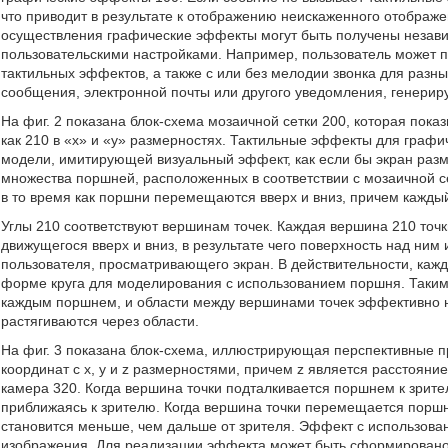
что приводит в результате к отображению неискаженного отображе
осуществления графические эффекты могут быть получены незави
пользовательскими настройками. Например, пользователь может п
тактильных эффектов, а также с или без мелодии звонка для разны
сообщения, электронной почты или другого уведомления, генерир
На фиг. 2 показана блок-схема мозаичной сетки 200, которая пока
как 210 в «x» и «y» размерностях. Тактильные эффекты для графи
модели, имитирующей визуальный эффект, как если бы экран раз
множества поршней, расположенных в соответствии с мозаичной с
в то время как поршни перемещаются вверх и вниз, причем каждый 
Углы 210 соответствуют вершинам точек. Каждая вершина 210 точк
движущегося вверх и вниз, в результате чего поверхность над ним
пользователя, просматривающего экран. В действительности, кажд
форме круга для моделирования с использованием поршня. Таки
каждым поршнем, и области между вершинами точек эффективно н
растягиваются через области.
На фиг. 3 показана блок-схема, иллюстрирующая перспективные п
координат с x, y и z размерностями, причем z является расстояни
камера 320. Когда вершина точки подталкивается поршнем к зрите
приближаясь к зрителю. Когда вершина точки перемещается поршне
становится меньше, чем дальше от зрителя. Эффект с использов
изображения. Для реализации эффекта может быть сформировано 