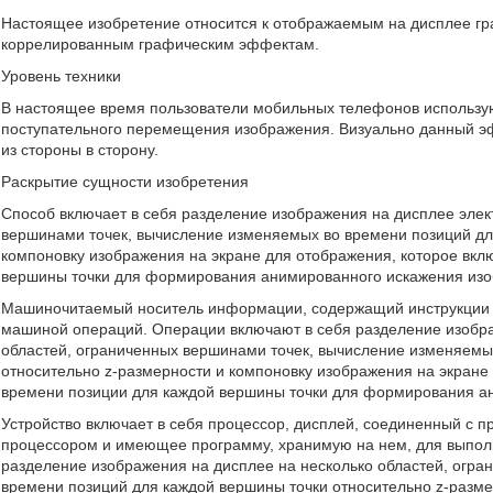
Настоящее изобретение относится к отображаемым на дисплее гра
коррелированным графическим эффектам.
Уровень техники
В настоящее время пользователи мобильных телефонов использу
поступательного перемещения изображения. Визуально данный э
из стороны в сторону.
Раскрытие сущности изобретения
Способ включает в себя разделение изображения на дисплее элект
вершинами точек, вычисление изменяемых во времени позиций дл
компоновку изображения на экране для отображения, которое вкл
вершины точки для формирования анимированного искажения изо
Машиночитаемый носитель информации, содержащий инструкции
машиной операций. Операции включают в себя разделение изобра
областей, ограниченных вершинами точек, вычисление изменяемы
относительно z-размерности и компоновку изображения на экране
времени позиции для каждой вершины точки для формирования а
Устройство включает в себя процессор, дисплей, соединенный с п
процессором и имеющее программу, хранимую на нем, для выпол
разделение изображения на дисплее на несколько областей, огр
времени позиций для каждой вершины точки относительно z-разме