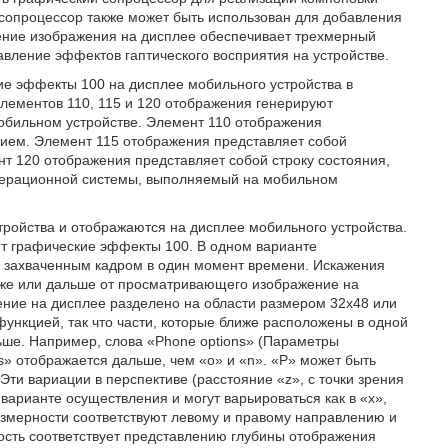
сопроцессор также может быть использован для добавления
ение изображения на дисплее обеспечивает трехмерный
вление эффектов гаптического восприятия на устройстве.
ие эффекты 100 на дисплее мобильного устройства в
лементов 110, 115 и 120 отображения генерируют
бильном устройстве. Элемент 110 отображения
ием. Элемент 115 отображения представляет собой
нт 120 отображения представляет собой строку состояния,
 операционной системы, выполняемый на мобильном
ройства и отображаются на дисплее мобильного устройства.
т графические эффекты 100. В одном варианте
я захваченным кадром в один момент времени. Искажения
лиже или дальше от просматривающего изображение на
ение на дисплее разделено на области размером 32x48 или
функцией, так что части, которые ближе расположены в одной
ьше. Например, слова «Phone options» (Параметры
s» отображается дальше, чем «o» и «n». «P» может быть
Эти вариации в перспективе (расстояние «z», с точки зрения
варианте осуществления и могут варьироваться как в «x»,
размерности соответствуют левому и правому направлению и
ность соответствует представлению глубины отображения