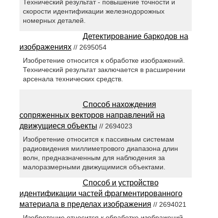
Технический результат - повышение точности и
скорости идентификации железнодорожных
номерных деталей.
Детектирование баркодов на
изображениях
// 2695054
Изобретение относится к обработке изображений.
Технический результат заключается в расширении
арсенала технических средств.
Способ нахождения
сопряженных векторов направлений на
движущиеся объекты
// 2694023
Изобретение относится к пассивным системам
радиовидения миллиметрового диапазона длин
волн, предназначенным для наблюдения за
малоразмерными движущимися объектами.
Способ и устройство
идентификации частей фрагментированного
материала в пределах изображения
// 2694021
Изобретение относится к обработке изображений.