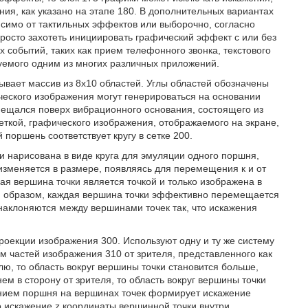
ния, как указано на этапе 180. В дополнительных вариантах
симо от тактильных эффектов или выборочно, согласно
росто захотеть инициировать графический эффект с или без
х событий, таких как прием телефонного звонка, текстового
уемого одним из многих различных приложений.
зывает массив из 8x10 областей. Углы областей обозначены
ческого изображения могут генерироваться на основании
мещался поверх вибрационного основания, состоящего из
еткой, графического изображения, отображаемого на экране,
поршень соответствует кругу в сетке 200.
и нарисована в виде круга для эмуляции одного поршня,
 изменяется в размере, появляясь для перемещения к и от
ая вершина точки является точкой и только изображена в
м образом, каждая вершина точки эффективно перемещается
аклоняются между вершинами точек так, что искажения
роекции изображения 300. Используют одну и ту же систему
ем частей изображения 310 от зрителя, представленного как
лю, то область вокруг вершины точки становится больше,
м в сторону от зрителя, то область вокруг вершины точки
анием поршня на вершинах точек формирует искажение
искажение z координаты вершинной точки внутри