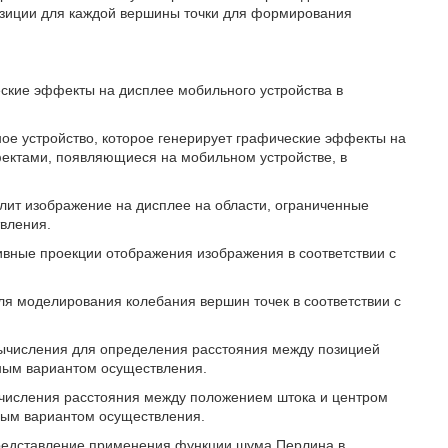
озиции для каждой вершины точки для формирования
ские эффекты на дисплее мобильного устройства в
ое устройство, которое генерирует графические эффекты на
фектами, появляющиеся на мобильном устройстве, в
делит изображение на дисплее на области, ограниченные
вления.
ивные проекции отображения изображения в соответствии с
я моделирования колебания вершин точек в соответствии с
вычисления для определения расстояния между позицией
рным вариантом осуществления.
ычисления расстояния между положением штока и центром
ным вариантом осуществления.
 представление применения функции шума Перлина в