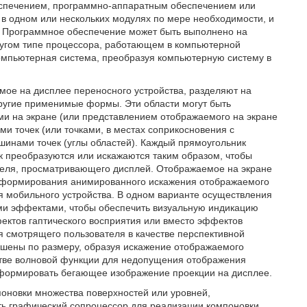
еспечением, программно-аппаратным обеспечением или
в одном или нескольких модулях по мере необходимости, и
 Программное обеспечение может быть выполнено на
ругом типе процессора, работающем в компьютерной
компьютерная система, преобразуя компьютерную систему в
мое на дисплее переносного устройства, разделяют на
 другие применимые формы. Эти области могут быть
и на экране (или представлением отображаемого на экране
и точек (или точками, в местах соприкосновения с
шинами точек (углы областей). Каждый прямоугольник
к преобразуются или искажаются таким образом, чтобы
ателя, просматривающего дисплей. Отображаемое на экране
 формирования анимированного искажения отображаемого
я мобильного устройства. В одном варианте осуществления
ми эффектами, чтобы обеспечить визуальную индикацию
ектов гаптического восприятия или вместо эффектов
я смотрящего пользователя в качестве перспективной
ьшены по размеру, образуя искажение отображаемого
стве волновой функции для недопущения отображения
 формировать бегающее изображение проекции на дисплее.
оновки множества поверхностей или уровней,
ь графический сопроцессор для реализации компоновки