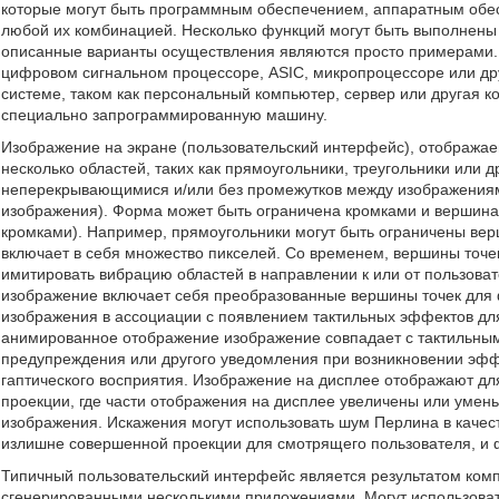
которые могут быть программным обеспечением, аппаратным об
любой их комбинацией. Несколько функций могут быть выполнены 
описанные варианты осуществления являются просто примерами.
цифровом сигнальном процессоре, ASIC, микропроцессоре или д
системе, таком как персональный компьютер, сервер или другая 
специально запрограммированную машину.
Изображение на экране (пользовательский интерфейс), отображае
несколько областей, таких как прямоугольники, треугольники или
неперекрывающимися и/или без промежутков между изображениям
изображения). Форма может быть ограничена кромками и вершинам
кромками). Например, прямоугольники могут быть ограничены вер
включает в себя множество пикселей. Со временем, вершины точе
имитировать вибрацию областей в направлении к или от пользов
изображение включает себя преобразованные вершины точек для
изображения в ассоциации с появлением тактильных эффектов дл
анимированное отображение изображение совпадает с тактильны
предупреждения или другого уведомления при возникновении эфф
гаптического восприятия. Изображение на дисплее отображают дл
проекции, где части отображения на дисплее увеличены или умен
изображения. Искажения могут использовать шум Перлина в каче
излишне совершенной проекции для смотрящего пользователя, и
Типичный пользовательский интерфейс является результатом комп
сгенерированными несколькими приложениями. Могут использоват