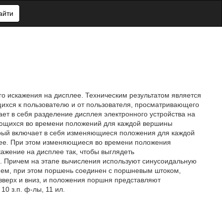
айти
о искажения на дисплее. Техническим результатом является
хся к пользователю и от пользователя, просматривающего
т в себя разделение дисплея электронного устройства на
ющихся во времени положений для каждой вершины
орый включает в себя изменяющиеся положения для каждой
ее. При этом изменяющиеся во времени положения
жение на дисплее так, чтобы выглядеть
. Причем на этапе вычисления используют синусоидальную
нем, при этом поршень соединен с поршневым штоком,
вверх и вниз, и положения поршня представляют
0 з.п. ф-лы, 11 ил.