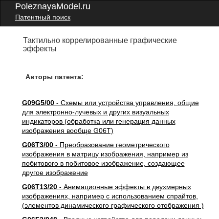
PoleznayaModel.ru
Патентный поиск
Тактильно коррелированные графические
эффекты
Авторы патента:
G09G5/00
- Схемы или устройства управления, общие
для электронно-лучевых и других визуальных
индикаторов (обработка или генерация данных
изображения вообще G06T)
G06T3/00
- Преобразование геометрического
изображения в матрицу изображения, например из
побитового в побитовое изображение, создающее
другое изображение
G06T13/20
- Анимационные эффекты в двухмерных
изображениях, например с использованием спрайтов,
(элементов динамического графического отображения )