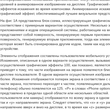
уровней в анимированном изображении на дисплее. Графический 
эффектов искажения во время компоновки. Анимированное искаж
графический эффект, обеспечивающий лучшее визуальное предста
На фиг. 1А представлена блок-схема, иллюстрирующая графическ
соответствии с примерным вариантом осуществления. Несколько э
приложениями и кодом операционной системы, работающим на мо
представляет собой поверхность, генерируемую первым приложен
поверхность, генерируемую вторым приложением, тогда как элеме
которая может быть сгенерирована другим кодом, таким как код
устройстве.
Элементы отображения составлены пользователем мобильного уст
Искажения, описанные в одном варианте осуществления, вызываю
осуществления графические эффекты 100, как показано, являютс
приводят к тому, что части изображения на экране появляются б
дисплее пользователя. В одном варианте осуществления изображ
более. Искажения отображаются поперек экрана в соответствии с 
части экрана, постепенно переходят к частям, появляющимся дал
телефона) обычно появляются на 125. «P» в словах «Phone option
представлено в пределах одной области или нескольких областей. 
пользователя или камеры) отображаются по всему экрану в одном 
так и «y» направлениях экрана. Следует отметить, что «x» и «y» 
направлению вверх и вниз на дисплее, в то время как «z» размер