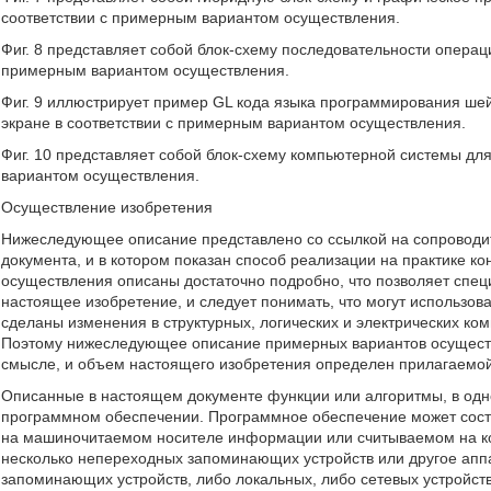
соответствии с примерным вариантом осуществления.
Фиг. 8 представляет собой блок-схему последовательности операц
примерным вариантом осуществления.
Фиг. 9 иллюстрирует пример GL кода языка программирования ше
экране в соответствии с примерным вариантом осуществления.
Фиг. 10 представляет собой блок-схему компьютерной системы дл
вариантом осуществления.
Осуществление изобретения
Нижеследующее описание представлено со ссылкой на сопроводит
документа, и в котором показан способ реализации на практике 
осуществления описаны достаточно подробно, что позволяет специ
настоящее изобретение, и следует понимать, что могут использова
сделаны изменения в структурных, логических и электрических ко
Поэтому нижеследующее описание примерных вариантов осуществ
смысле, и объем настоящего изобретения определен прилагаемо
Описанные в настоящем документе функции или алгоритмы, в одн
программном обеспечении. Программное обеспечение может сост
на машиночитаемом носителе информации или считываемом на ко
несколько непереходных запоминающих устройств или другое апп
запоминающих устройств, либо локальных, либо сетевых устройст