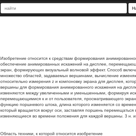
Н
Изобретение относится к средствам формирования анимированног
обеспечение анимированных искажений на дисплее, перемещающи
экран, формирующих визуальный волновой эффект. Способ включае
множество областей, задаваемых вершинами, вычисление изменя
относительно измерения z и компоновку экрана для дисплея, кот
вершины для формирования анимированного искажения на диспл
изменяются между увеличенными и уменьшенными, формируя иска
перемещающимися к и от пользователя, просматривающего экран
функцию поршневого штока, длина которого изменяется со време
который вращается вокруг оси, заставляя поршень перемещаться 
изменяющиеся во времени положения для каждой вершины. 3 н. и 1
Область техники, к которой относится изобретение