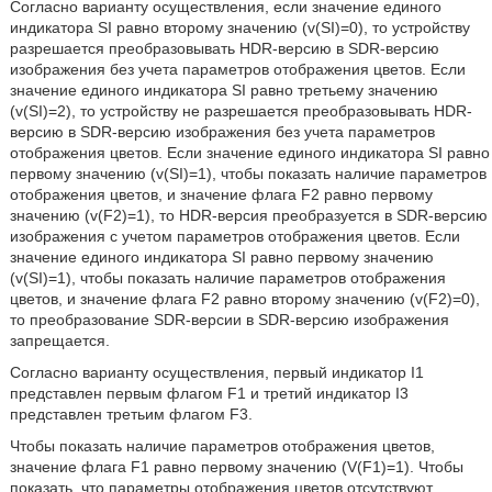
Согласно варианту осуществления, если значение единого
индикатора SI равно второму значению (v(SI)=0), то устройству
разрешается преобразовывать HDR-версию в SDR-версию
изображения без учета параметров отображения цветов. Если
значение единого индикатора SI равно третьему значению
(v(SI)=2), то устройству не разрешается преобразовывать HDR-
версию в SDR-версию изображения без учета параметров
отображения цветов. Если значение единого индикатора SI равно
первому значению (v(SI)=1), чтобы показать наличие параметров
отображения цветов, и значение флага F2 равно первому
значению (v(F2)=1), то HDR-версия преобразуется в SDR-версию
изображения с учетом параметров отображения цветов. Если
значение единого индикатора SI равно первому значению
(v(SI)=1), чтобы показать наличие параметров отображения
цветов, и значение флага F2 равно второму значению (v(F2)=0),
то преобразование SDR-версии в SDR-версию изображения
запрещается.
Согласно варианту осуществления, первый индикатор I1
представлен первым флагом F1 и третий индикатор I3
представлен третьим флагом F3.
Чтобы показать наличие параметров отображения цветов,
значение флага F1 равно первому значению (V(F1)=1). Чтобы
показать, что параметры отображения цветов отсутствуют,