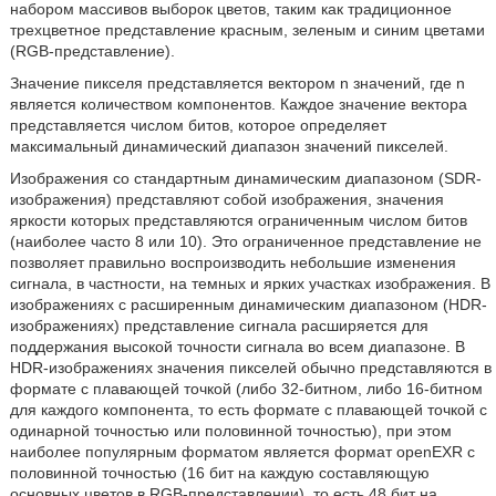
набором массивов выборок цветов, таким как традиционное
трехцветное представление красным, зеленым и синим цветами
(RGB-представление).
Значение пикселя представляется вектором n значений, где n
является количеством компонентов. Каждое значение вектора
представляется числом битов, которое определяет
максимальный динамический диапазон значений пикселей.
Изображения со стандартным динамическим диапазоном (SDR-
изображения) представляют собой изображения, значения
яркости которых представляются ограниченным числом битов
(наиболее часто 8 или 10). Это ограниченное представление не
позволяет правильно воспроизводить небольшие изменения
сигнала, в частности, на темных и ярких участках изображения. В
изображениях с расширенным динамическим диапазоном (HDR-
изображениях) представление сигнала расширяется для
поддержания высокой точности сигнала во всем диапазоне. В
HDR-изображениях значения пикселей обычно представляются в
формате с плавающей точкой (либо 32-битном, либо 16-битном
для каждого компонента, то есть формате с плавающей точкой с
одинарной точностью или половинной точностью), при этом
наиболее популярным форматом является формат openEXR с
половинной точностью (16 бит на каждую составляющую
основных цветов в RGB-представлении), то есть 48 бит на