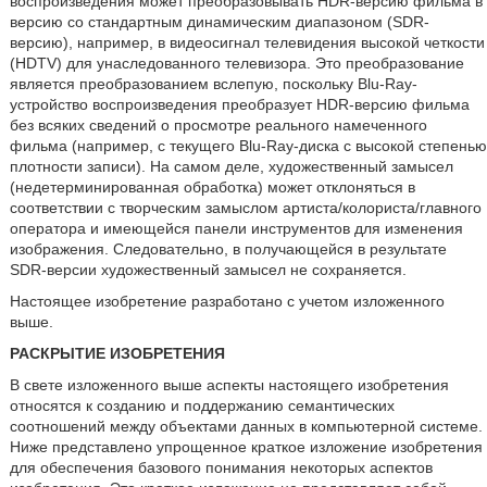
воспроизведения может преобразовывать HDR-версию фильма в
версию со стандартным динамическим диапазоном (SDR-
версию), например, в видеосигнал телевидения высокой четкости
(HDTV) для унаследованного телевизора. Это преобразование
является преобразованием вслепую, поскольку Blu-Ray-
устройство воспроизведения преобразует HDR-версию фильма
без всяких сведений о просмотре реального намеченного
фильма (например, с текущего Blu-Ray-диска с высокой степенью
плотности записи). На самом деле, художественный замысел
(недетерминированная обработка) может отклоняться в
соответствии с творческим замыслом артиста/колориста/главного
оператора и имеющейся панели инструментов для изменения
изображения. Следовательно, в получающейся в результате
SDR-версии художественный замысел не сохраняется.
Настоящее изобретение разработано с учетом изложенного
выше.
РАСКРЫТИЕ ИЗОБРЕТЕНИЯ
В свете изложенного выше аспекты настоящего изобретения
относятся к созданию и поддержанию семантических
соотношений между объектами данных в компьютерной системе.
Ниже представлено упрощенное краткое изложение изобретения
для обеспечения базового понимания некоторых аспектов