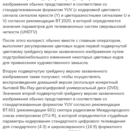
изображения обычно представляют в соответствии со
стандартизованным форматом YUV (с кодировкой цветового
сигнала сигналом яркости (Y) и цветоразностными сигналами U и
V) согласно рекомендации BT.2020, в которой определяются
значения параметров для телевизионных систем сверхвысокой
четкости (UHDTV).
После этого колорист, обычно вместе с главным оператором,
выполняет регулирование цветовых кодов первой подвергнутой
цветовому грейдингу версии захваченного изображения путем
подстройки/небольшого изменения некоторых цветовых кодов
для привнесения художественного замысла.
Вторую подвергнутую грейдингу версию захваченного
изображения также получают, чтобы осуществлять
воспроизведения домашней версии (используя конкретный
бытовой Blu-Ray-диск/цифровой универсальный диск (DVD).
Значения второй подвергнутой грейдингу версии захваченного
изображения обычно представляют в соответствии со
стандартизованным форматом YUV согласно рекомендации
BT.601 (рекомендации 601) сектора радиосвязи Международного
союза электросвязи (ITU-R), в которой определяются студийные
параметры кодирования стандартного цифрового телевидения
для стандартного (4:3) и широкоэкранного (16:9) форматного