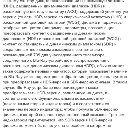
Поэтому Blu-Ray-диск, обеспечивающий сверхвысокую четкость
(UHD), расширенный динамический диапазон (HDR) и
расширенную цветовую палитру (WCG), содержащий упомянутую
версию (то есть HDR-версию со сверхвысокой четкостью (UHD) и
расширенной цветовой палитрой (WCG)) фильма и параметры
отображения цветов (например, параметры, позволяющие
преобразовать контент с расширенным динамическим
диапазоном (HDR) и расширенной цветовой палитрой (WCG) в
контент со стандартным динамическим диапазоном (SDR) и
сохраненным творческим замыслом в соответствии с
рекомендацией 709 для унаследованного телевизора,
соединенного с Blu-Ray-устройством воспроизведения с
расширенным динамическим диапазоном(HDR)), обычно может
также содержать первый индикатор, который показывает наличие
на Blu-Ray-диске параметров отображения цветов, используемых
при преобразовании HDR-версии в SDR-версию фильма. В таком
случае Blu-Ray-устройство воспроизведения может
преобразовывать HDR-версию, записанную на диске, в
соответствии с его функциональными возможностями
(показанными вторым индикатором) и в соответствии со
значением первого индикатора, чтобы получать SDR-версию
фильма, в которой сохранен художественный замысел. Третьим
индикатором гарантируется, что SDR-версия HDR-версии
фильма не может быть получена способом, в котором не