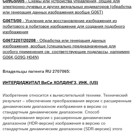
G09G5/005
- Схемы или устройства управления, общие для
электронно-лучевых и других визуальных индикаторов (обработка
или генерация данных изображения вообще G06T)
G06T5/00
- Усиление или восстановление изображения из
побитового в побитовое изображение для создания подобного
изображения
G06T2207/20208
- Обработка или генерация данных
изображения, вообще (специально предназначенные для
особого применения см. соответствующие подклассы, например
G06K,G09G,H04N)
Владельцы патента RU 2707065:
ИНТЕРДИДЖИТАЛ ВиСи ХОЛДИНГЗ, ИНК. (US)
Изобретение относится к вычислительной технике. Технический
результат – обеспечение преобразования версии с расширенным
динамическим диапазоном изображения в версию со
стандартным динамическим диапазоном. Способ
преобразования версии с расширенным динамическим
диапазоном (HDR-версии) изображения в версию со
стандартным динамическим диапазоном (SDR-версию) этого