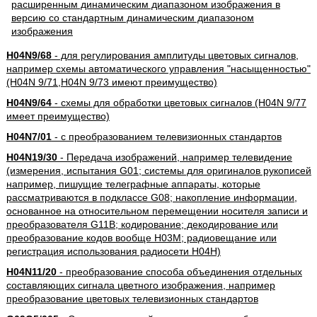
H04N9/68
- для регулирования амплитуды цветовых сигналов,
например схемы автоматического управления "насыщенностью"
(H04N 9/71,H04N 9/73 имеют преимущество)
H04N9/64
- схемы для обработки цветовых сигналов (H04N 9/77
имеет преимущество)
H04N7/01
- с преобразованием телевизионных стандартов
H04N19/30
- Передача изображений, например телевидение
(измерения, испытания G01; системы для оригиналов рукописей
например, пишущие телеграфные аппараты, которые
рассматриваются в подклассе G08; накопление информации,
основанное на относительном перемещении носителя записи и
преобразователя G11B; кодирование; декодирование или
преобразование кодов вообще H03M; радиовещание или
регистрация использования радиосети H04H)
H04N11/20
- преобразование способа объединения отдельных
составляющих сигнала цветного изображения, например
преобразование цветовых телевизионных стандартов