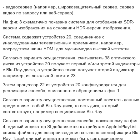
- видеосервер (например, широковещательный сервер, сервер
видео по запросу или веб-сервер).
На фиг. 3 схематично показана система для отображения SDR-
версии изображения на основании HDR-версии изображения.
Система содержит устройство 20, соединенное с
унаследованным телевизионным приемником, например,
посредством шины HDMI для мультимедиа высокой четкости.
Согласно варианту осуществления, считыватель 38 оптического
диска из устройства 20 получает первый и/или третий индикаторы
с Blu-Ray-диска, а устройство также получает второй индикатор,
например, из локальной памяти 23.
Затем процессор 22 из устройства 20 конфигурируется для
реализации способа, описанного с обращением к фиг. 1.
Согласно варианту осуществления, постоянный носитель данных
представляет собой Blu-Ray-диск, то есть диск, который
соответствует, например спецификации Blu-Ray.
Согласно варианту осуществления способа, показанному на фиг.
4, единый индикатор SI добавляется к атрибутам AppInfoPlayList
списка файлов для воспроизведения согласно спецификации Blu-
Ray. Такой единый индикатор может быть синтаксическим