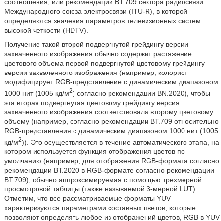
соотношения, или рекомендации BT.709 сектора радиосвязи
Международного союза электросвязи (ITU-R), в которой
определяются значения параметров телевизионных систем
высокой четкости (HDTV).
Получение такой второй подвергнутой грейдингу версии
захваченного изображения обычно содержит растяжение
цветового объема первой подвергнутой цветовому грейдингу
версии захваченного изображения (например, колорист
модифицирует RGB-представление с динамическим диапазоном
2
1000 нит (1005 кд/м
) согласно рекомендации BN.2020), чтобы
эта вторая подвергнутая цветовому грейдингу версия
захваченного изображения соответствовала второму цветовому
объему (например, согласно рекомендации BT.709 относительно
RGB-представления с динамическим диапазоном 1000 нит (1005
2
кд/м
)). Это осуществляется в течение автоматического этапа, на
котором используется функция отображения цветов по
умолчанию (например, для отображения RGB-формата согласно
рекомендации BT.2020 в RGB-формате согласно рекомендации
BT.709), обычно аппроксимируемая с помощью трехмерной
просмотровой таблицы (также называемой 3-мерной LUT).
Отметим, что все рассматриваемые форматы YUV
характеризуются параметрами составных цветов, которые
позволяют определять любое из отображений цветов, RGB в YUV