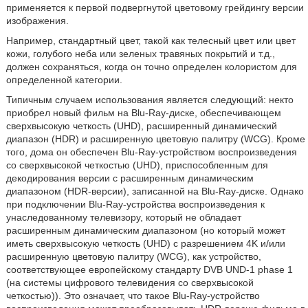
применяется к первой подвергнутой цветовому грейдингу версии
изображения.
Например, стандартный цвет, такой как телесный цвет или цвет
кожи, голубого неба или зеленых травяных покрытий и т.д.,
должен сохраняться, когда он точно определен колористом для
определенной категории.
Типичным случаем использования является следующий: некто
приобрел новый фильм на Blu-Ray-диске, обеспечивающем
сверхвысокую четкость (UHD), расширенный динамический
диапазон (HDR) и расширенную цветовую палитру (WCG). Кроме
того, дома он обеспечен Blu-Ray-устройством воспроизведения
со сверхвысокой четкостью (UHD), приспособленным для
декодирования версии с расширенным динамическим
диапазоном (HDR-версии), записанной на Blu-Ray-диске. Однако
при подключении Blu-Ray-устройства воспроизведения к
унаследованному телевизору, который не обладает
расширенным динамическим диапазоном (но который может
иметь сверхвысокую четкость (UHD) с разрешением 4K и/или
расширенную цветовую палитру (WCG), как устройство,
соответствующее европейскому стандарту DVB UND-1 phase 1
(на системы цифрового телевидения со сверхвысокой
четкостью)). Это означает, что такое Blu-Ray-устройство