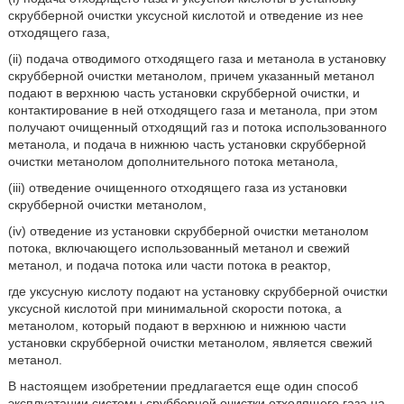
скрубберной очистки уксусной кислотой и отведение из нее
отходящего газа,
(ii) подача отводимого отходящего газа и метанола в установку
скрубберной очистки метанолом, причем указанный метанол
подают в верхнюю часть установки скрубберной очистки, и
контактирование в ней отходящего газа и метанола, при этом
получают очищенный отходящий газ и потока использованного
метанола, и подача в нижнюю часть установки скрубберной
очистки метанолом дополнительного потока метанола,
(iii) отведение очищенного отходящего газа из установки
скрубберной очистки метанолом,
(iv) отведение из установки скрубберной очистки метанолом
потока, включающего использованный метанол и свежий
метанол, и подача потока или части потока в реактор,
где уксусную кислоту подают на установку скрубберной очистки
уксусной кислотой при минимальной скорости потока, а
метанолом, который подают в верхнюю и нижнюю части
установки скрубберной очистки метанолом, является свежий
метанол.
В настоящем изобретении предлагается еще один способ
эксплуатации системы срубберной очистки отходящего газа на