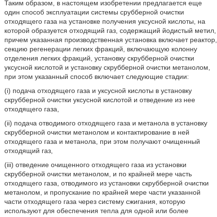
Таким образом, в настоящем изобретении предлагается еще
один способ эксплуатации системы срубберной очистки
отходящего газа на установке получения уксусной кислоты, на
которой образуется отходящий газ, содержащий йодистый метил,
причем указанная производственная установка включает реактор,
секцию регенерации легких фракций, включающую колонну
отделения легких фракций, установку скрубберной очистки
уксусной кислотой и установку скрубберной очистки метанолом,
при этом указанный способ включает следующие стадии:
(i) подача отходящего газа и уксусной кислоты в установку
скрубберной очистки уксусной кислотой и отведение из нее
отходящего газа,
(ii) подача отводимого отходящего газа и метанола в установку
скрубберной очистки метанолом и контактирование в ней
отходящего газа и метанола, при этом получают очищенный
отходящий газ,
(iii) отведение очищенного отходящего газа из установки
скрубберной очистки метанолом, и по крайней мере часть
отходящего газа, отводимого из установки скрубберной очистки
метанолом, и пропускание по крайней мере части указанной
части отходящего газа через систему сжигания, которую
используют для обеспечения тепла для одной или более