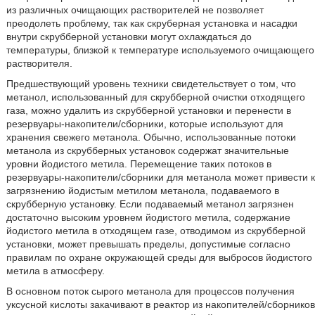
из различных очищающих растворителей не позволяет
преодолеть проблему, так как скруберная установка и насадки
внутри скрубберной установки могут охлаждаться до
температуры, близкой к температуре используемого очищающего
растворителя.
Предшествующий уровень техники свидетельствует о том, что
метанол, использованный для скрубберной очистки отходящего
газа, можно удалить из скрубберной установки и перенести в
резервуары-накопители/сборники, которые используют для
хранения свежего метанола. Обычно, использованные потоки
метанола из скрубберных установок содержат значительные
уровни йодистого метила. Перемещение таких потоков в
резервуары-накопители/сборники для метанола может привести к
загрязнению йодистым метилом метанола, подаваемого в
скрубберную установку. Если подаваемый метанол загрязнен
достаточно высоким уровнем йодистого метила, содержание
йодистого метила в отходящем газе, отводимом из скрубберной
установки, может превышать пределы, допустимые согласно
правилам по охране окружающей среды для выбросов йодистого
метила в атмосферу.
В основном поток сырого метанола для процессов получения
уксусной кислоты закачивают в реактор из накопителей/сборников