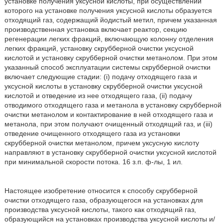
установке получения уксусной кислоты, при осуществлении
которого на установке получения уксусной кислоты образуется
отходящий газ, содержащий йодистый метил, причем указанная
производственная установка включает реактор, секцию
регенерации легких фракций, включающую колонну отделения
легких фракций, установку скрубберной очистки уксусной
кислотой и установку скрубберной очистки метанолом. При этом
указанный способ эксплуатации системы скрубберной очистки
включает следующие стадии: (i) подачу отходящего газа и
уксусной кислоты в установку скрубберной очистки уксусной
кислотой и отведение из нее отходящего газа, (ii) подачу
отводимого отходящего газа и метанола в установку скрубберной
очистки метанолом и контактирование в ней отходящего газа и
метанола, при этом получают очищенный отходящий газ, и (iii)
отведение очищенного отходящего газа из установки
скрубберной очистки метанолом, причем уксусную кислоту
направляют в установку скрубберной очистки уксусной кислотой
при минимальной скорости потока. 16 з.п. ф-лы, 1 ил.
Настоящее изобретение относится к способу скрубберной
очистки отходящего газа, образующегося на установках для
производства уксусной кислоты, такого как отходящий газ,
образующийся на установках производства уксусной кислоты и/