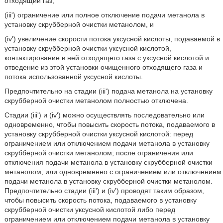
отходящий газ,
(iii') ограничение или полное отключение подачи метанола в
установку скрубберной очистки метанолом, и
(iv') увеличение скорости потока уксусной кислоты, подаваемой в
установку скрубберной очистки уксусной кислотой,
контактирование в ней отходящего газа с уксусной кислотой и
отведение из этой установки очищенного отходящего газа и
потока использованной уксусной кислоты.
Предпочтительно на стадии (iii') подача метанола на установку
скрубберной очистки метанолом полностью отключена.
Стадии (iii') и (iv') можно осуществлять последовательно или
одновременно, чтобы повысить скорость потока, подаваемого в
установку скрубберной очистки уксусной кислотой: перед
ограничением или отключением подачи метанола в установку
скрубберной очистки метанолом; после ограничения или
отключения подачи метанола в установку скрубберной очистки
метанолом; или одновременно с ограничением или отключением
подачи метанола в установку скрубберной очистки метанолом.
Предпочтительно стадии (iii') и (iv') проводят таким образом,
чтобы повысить скорость потока, подаваемого в установку
скрубберной очистки уксусной кислотой либо перед
ограничением или отключением подачи метанола в установку