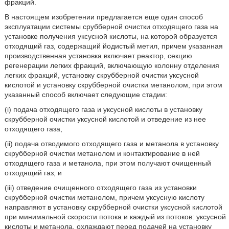
фракций.
В настоящем изобретении предлагается еще один способ
эксплуатации системы срубберной очистки отходящего газа на
установке получения уксусной кислоты, на которой образуется
отходящий газ, содержащий йодистый метил, причем указанная
производственная установка включает реактор, секцию
регенерации легких фракций, включающую колонну отделения
легких фракций, установку скрубберной очистки уксусной
кислотой и установку скрубберной очистки метанолом, при этом
указанный способ включает следующие стадии:
(i) подача отходящего газа и уксусной кислоты в установку
скрубберной очистки уксусной кислотой и отведение из нее
отходящего газа,
(ii) подача отводимого отходящего газа и метанола в установку
скрубберной очистки метанолом и контактирование в ней
отходящего газа и метанола, при этом получают очищенный
отходящий газ, и
(iii) отведение очищенного отходящего газа из установки
скрубберной очистки метанолом, причем уксусную кислоту
направляют в установку скрубберной очистки уксусной кислотой
при минимальной скорости потока и каждый из потоков: уксусной
кислоты и метанола, охлаждают перед подачей на установку