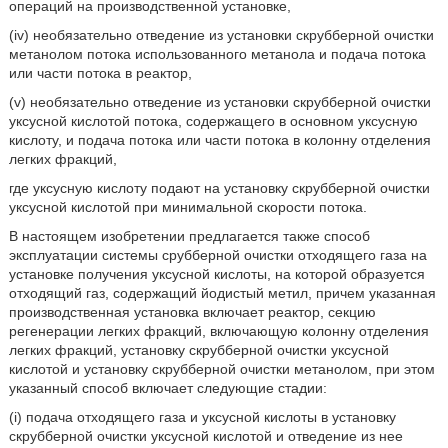
операций на производственной установке,
(iv) необязательно отведение из установки скрубберной очистки
метанолом потока использованного метанола и подача потока
или части потока в реактор,
(v) необязательно отведение из установки скрубберной очистки
уксусной кислотой потока, содержащего в основном уксусную
кислоту, и подача потока или части потока в колонну отделения
легких фракций,
где уксусную кислоту подают на установку скрубберной очистки
уксусной кислотой при минимальной скорости потока.
В настоящем изобретении предлагается также способ
эксплуатации системы срубберной очистки отходящего газа на
установке получения уксусной кислоты, на которой образуется
отходящий газ, содержащий йодистый метил, причем указанная
производственная установка включает реактор, секцию
регенерации легких фракций, включающую колонну отделения
легких фракций, установку скрубберной очистки уксусной
кислотой и установку скрубберной очистки метанолом, при этом
указанный способ включает следующие стадии:
(i) подача отходящего газа и уксусной кислоты в установку
скрубберной очистки уксусной кислотой и отведение из нее