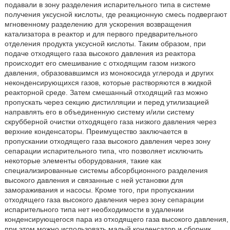
подавали в зону разделения испарительного типа в системе
получения уксусной кислоты, где реакционную смесь подвергают
мгновенному разделению для ускорения возвращения
катализатора в реактор и для первого предварительного
отделения продукта уксусной кислоты. Таким образом, при
подаче отходящего газа высокого давления из реактора
происходит его смешивание с отходящим газом низкого
давления, образовавшимся из монокосида углерода и других
неконденсирующихся газов, которые растворяются в жидкой
реакторной среде. Затем смешанный отходящий газ можно
пропускать через секцию дистилляции и перед утилизацией
направлять его в объединенную систему и/или систему
скрубберной очистки отходящего газа низкого давления через
верхние конденсаторы. Преимущество заключается в
пропускании отходящего газа высокого давления через зону
сепарации испарительного типа, что позволяет исключить
некоторые элементы оборудования, такие как
специализированные системы абсорбционного разделения
высокого давления и связанные с ней установки для
замораживания и насосы. Кроме того, при пропускании
отходящего газа высокого давления через зону сепарации
испарительного типа нет необходимости в удалении
конденсирующегося пара из отходящего газа высокого давления,
при этом можно использовать малый конденсатор и сборник