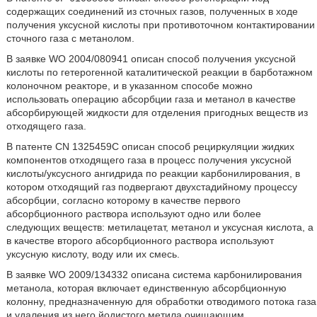
содержащих соединений из сточных газов, полученных в ходе
получения уксусной кислоты при противоточном контактировании
сточного газа с метанолом.
В заявке WO 2004/080941 описан способ получения уксусной
кислоты по гетерогенной каталитической реакции в барботажном
колоночном реакторе, и в указанном способе можно
использовать операцию абсорбции газа и метанол в качестве
абсорбирующей жидкости для отделения пригодных веществ из
отходящего газа.
В патенте CN 1325459C описан способ рециркуляции жидких
компонентов отходящего газа в процесс получения уксусной
кислоты/уксусного ангидрида по реакции карбонилирования, в
котором отходящий газ подвергают двухстадийному процессу
абсорбции, согласно которому в качестве первого
абсорбционного раствора используют одно или более
следующих веществ: метилацетат, метанол и уксусная кислота, а
в качестве второго абсорбционного раствора используют
уксусную кислоту, воду или их смесь.
В заявке WO 2009/134332 описана система карбонилирования
метанола, которая включает единственную абсорбционную
колонну, предназначенную для обработки отводимого потока газа
и удаления из него йодистого метила очищающим