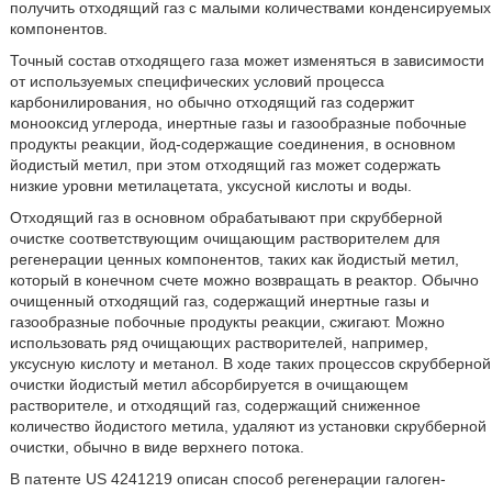
получить отходящий газ с малыми количествами конденсируемых
компонентов.
Точный состав отходящего газа может изменяться в зависимости
от используемых специфических условий процесса
карбонилирования, но обычно отходящий газ содержит
монооксид углерода, инертные газы и газообразные побочные
продукты реакции, йод-содержащие соединения, в основном
йодистый метил, при этом отходящий газ может содержать
низкие уровни метилацетата, уксусной кислоты и воды.
Отходящий газ в основном обрабатывают при скрубберной
очистке соответствующим очищающим растворителем для
регенерации ценных компонентов, таких как йодистый метил,
который в конечном счете можно возвращать в реактор. Обычно
очищенный отходящий газ, содержащий инертные газы и
газообразные побочные продукты реакции, сжигают. Можно
использовать ряд очищающих растворителей, например,
уксусную кислоту и метанол. В ходе таких процессов скрубберной
очистки йодистый метил абсорбируется в очищающем
растворителе, и отходящий газ, содержащий сниженное
количество йодистого метила, удаляют из установки скрубберной
очистки, обычно в виде верхнего потока.
В патенте US 4241219 описан способ регенерации галоген-