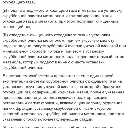
отходящего газа,
(ii) подача отводимого отходящего газа и метанола в установку
скрубберной очистки метанолом и контактирование в ней
отходящего газа и метанола, при этом получают очищенный
отходящий газ,
(iii) отведение очищенного отходящего газа из установки
скрубберной очистки метанолом, причем уксусную кислоту
подают на установку скрубберной очистки уксусной кислотой при
минимальной скорости потока и при этом в установку
скрубберной очистки метанолом подают дополнительный поток
метанола, который подают в нижнюю часть установки
скрубберной очистки.
В настоящем изобретении предлагается еще один способ
эксплуатации системы срубберной очистки отходящего газа на
установке получения уксусной кислоты, на которой образуется
отходящий газ, содержащий йодистый метил, причем указанная
производственная установка включает реактор, секцию
регенерации легких фракций, включающую колонну отделения
легких фракций, установку скрубберной очистки уксусной
кислотой и установку скрубберной очистки метанолом, при этом
указанный способ включает следующие стадии:
(i) подача отходящего газа и уксусной кислоты в установку