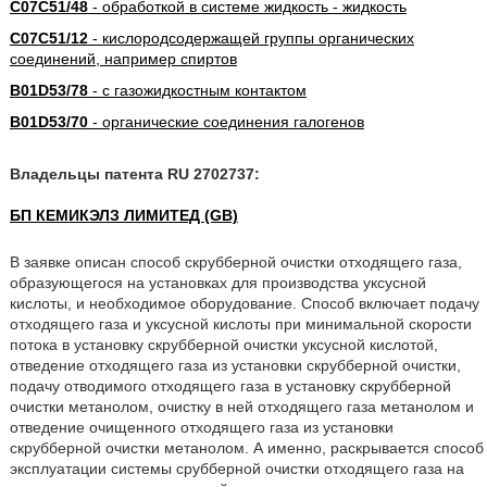
C07C51/48
- обработкой в системе жидкость - жидкость
C07C51/12
- кислородсодержащей группы органических
соединений, например спиртов
B01D53/78
- с газожидкостным контактом
B01D53/70
- органические соединения галогенов
Владельцы патента RU 2702737:
БП КЕМИКЭЛЗ ЛИМИТЕД (GB)
В заявке описан способ скрубберной очистки отходящего газа,
образующегося на установках для производства уксусной
кислоты, и необходимое оборудование. Способ включает подачу
отходящего газа и уксусной кислоты при минимальной скорости
потока в установку скрубберной очистки уксусной кислотой,
отведение отходящего газа из установки скрубберной очистки,
подачу отводимого отходящего газа в установку скрубберной
очистки метанолом, очистку в ней отходящего газа метанолом и
отведение очищенного отходящего газа из установки
скрубберной очистки метанолом. А именно, раскрывается способ
эксплуатации системы срубберной очистки отходящего газа на