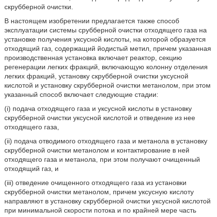
скрубберной очистки.
В настоящем изобретении предлагается также способ
эксплуатации системы срубберной очистки отходящего газа на
установке получения уксусной кислоты, на которой образуется
отходящий газ, содержащий йодистый метил, причем указанная
производственная установка включает реактор, секцию
регенерации легких фракций, включающую колонну отделения
легких фракций, установку скрубберной очистки уксусной
кислотой и установку скрубберной очистки метанолом, при этом
указанный способ включает следующие стадии:
(i) подача отходящего газа и уксусной кислоты в установку
скрубберной очистки уксусной кислотой и отведение из нее
отходящего газа,
(ii) подача отводимого отходящего газа и метанола в установку
скрубберной очистки метанолом и контактирование в ней
отходящего газа и метанола, при этом получают очищенный
отходящий газ, и
(iii) отведение очищенного отходящего газа из установки
скрубберной очистки метанолом, причем уксусную кислоту
направляют в установку скрубберной очистки уксусной кислотой
при минимальной скорости потока и по крайней мере часть