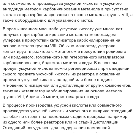
или совместного производства уксусной кислоты и уксусного
ангидрида методом карбонилирования метанола в присутствии
катализатора карбонилирования на основе металла группы VIII, а
также к оборудованию для указанной очистки.
В промышленном масштабе уксусную кислоту уже много лет
получают при карбонилировании метанола монооксидом
углерода в присутствии катализатора карбонилирования на
основе металла группы VIII. Обычно монооксид углерода
контактирует в реакторе с метанолом в присутствии родиевого
или иридиевого, гомогенного или гетерогенного катализатора
карбонилирования, йодистого метила и воды. В основном
продукт уксусной кислоты можно регенерировать при отведении
сырого продукта уксусной кислоты из реактора и отделении
продукта уксусной кислоты на одной или более стадиях
мгновенного испарения или дистилляции от других компонентов,
таких как катализатор карбонилирования на основе металла
группы VIII, йодистый метил, метилацетат и вода.
В процессе производства уксусной кислоты или совместного
производства уксусной кислоты и уксусного ангидрида отходящий
газ обычно отводят на нескольких стадиях процесса, например,
из одного или более реакторов или из стадий дистилляции.
Отходящий газ удаляют для поддержания постоянной