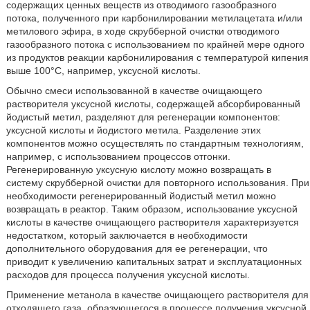
содержащих ценных веществ из отводимого газообразного
потока, полученного при карбонилировании метилацетата и/или
метилового эфира, в ходе скрубберной очистки отводимого
газообразного потока с использованием по крайней мере одного
из продуктов реакции карбонилирования с температурой кипения
выше 100°C, например, уксусной кислоты.
Обычно смеси использованной в качестве очищающего
растворителя уксусной кислоты, содержащей абсорбированный
йодистый метил, разделяют для регенерации компонентов:
уксусной кислоты и йодистого метила. Разделение этих
компонентов можно осуществлять по стандартным технологиям,
например, с использованием процессов отгонки.
Регенерированную уксусную кислоту можно возвращать в
систему скрубберной очистки для повторного использования. При
необходимости регенерированный йодистый метил можно
возвращать в реактор. Таким образом, использование уксусной
кислоты в качестве очищающего растворителя характеризуется
недостатком, который заключается в необходимости
дополнительного оборудования для ее регенерации, что
приводит к увеличению капитальных затрат и эксплуатационных
расходов для процесса получения уксусной кислоты.
Применение метанола в качестве очищающего растворителя для
отходящего газа, образующегося в процессе получения уксусной