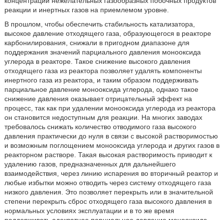
концентрации нежелательных газообразных побочных продуктов
реакции и инертных газов на приемлемом уровне.
В прошлом, чтобы обеспечить стабильность катализатора,
высокое давление отходящего газа, образующегося в реакторе
карбонилирования, снижали в пригодном диапазоне для
поддержания значений парциального давления монооксида
углерода в реакторе. Такое снижение высокого давления
отходящего газа из реактора позволяет удалять компоненты
инертного газа из реактора, и таким образом поддерживать
парциальное давление монооксида углерода, однако такое
снижение давления оказывает отрицательный эффект на
процесс, так как при удалении монооксида углерода из реактора
он становится недоступным для реакции. На многих заводах
требовалось снижать количество отводимого газа высокого
давления практически до нуля в связи с высокой растворимостью
и возможным поглощением монооксида углерода и других газов в
реакторном растворе. Такая высокая растворимость приводит к
удалению газов, предназначенных для дальнейшего
взаимодействия, через линию испарения во вторичный реактор и
любые избытки можно отводить через систему отходящего газа
низкого давления. Это позволяет перекрыть или в значительной
степени перекрыть сброс отходящего газа высокого давления в
нормальных условиях эксплуатации и в то же время