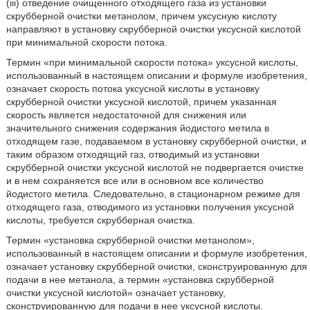
(iii) отведение очищенного отходящего газа из установки
скрубберной очистки метанолом, причем уксусную кислоту
направляют в установку скрубберной очистки уксусной кислотой
при минимальной скорости потока.
Термин «при минимальной скорости потока» уксусной кислоты,
использованный в настоящем описании и формуле изобретения,
означает скорость потока уксусной кислоты в установку
скрубберной очистки уксусной кислотой, причем указанная
скорость является недостаточной для снижения или
значительного снижения содержания йодистого метила в
отходящем газе, подаваемом в установку скрубберной очистки, и
таким образом отходящий газ, отводимый из установки
скрубберной очистки уксусной кислотой не подвергается очистке
и в нем сохраняется все или в основном все количество
йодистого метила. Следовательно, в стационарном режиме для
отходящего газа, отводимого из установки получения уксусной
кислоты, требуется скрубберная очистка.
Термин «установка скрубберной очистки метанолом»,
использованный в настоящем описании и формуле изобретения,
означает установку скрубберной очистки, сконструированную для
подачи в нее метанола, а термин «установка скрубберной
очистки уксусной кислотой» означает установку,
сконструированную для подачи в нее уксусной кислоты.