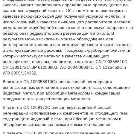
кислоты, может представлять определенные преимущества по
сравнению с уксусной кислоты. Обычно метанол используют в
качестве исходного сырья для получения уксусной кислоты, и
использованный в качестве очищающего растворителя метанол
из установки скрубберной очистки можно напрямую направлять в
реактор без предварительной регенерации метанола. В
результате можно исключить монтаж оборудования для
регенерации метанола и соответствующие капитальные затраты
и эксплуатационные расходы. Процессы скрубберной очистки, в
которых используют метанол в качестве очищающего
растворителя, описаны, например, в патентах CN 100358610С,
CN 1289172С, JP 61058803, WO 2004/080941, CN 1325459С и
WO 2009/134332.
В патенте CN 100358610C описан способ регенерации
использованных компонентов из отходящего газа, содержащего
йодистый метил, при абсорбции метанолом и конденсации
отводимого газа для регенерации метанола.
В патенте CN 1289172С описан двухстадийный способ
регенерации использованных компонентов из отходящего газа,
содержащего йодистый метил, при абсорбции метанолом в
абсорбционных колоннах низкого и высокого давления.
В патенте JP 61058803 описан способ регенерации йод-