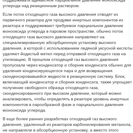
поддерживать адекватное парциальное давление монооксида
углерода над реакционным раствором.
Если поток отходящего газа высокого давления отводят из
первичного реактора для продувки инертных компонентов из
реактора и поддерживают требуемое парциальное давление
монооксида углерода в паровом пространстве, обычно поток
отходящего газа высокого давления направляют на
специализированную абсорбционную установку высокого
давления, в которой с использованием ледяной уксусной кислоты
удаляют йодистый метил перед отправкой отходящего газа на
утилизацию. В прошлом отходящий газ высокого давления
пропускали через конденсатор и сборник конденсата обычно для
удаления конденсирующегося пара и для возвращения
сконденсировавшейся жидкости в реакционную систему. Блок,
включающий конденсатор и сборник конденсата, также упрощает
получение свободного образца отходящего газа,
сконденсированного при высоком давлении, который можно
анализировать, чтобы определять в реакторе уровень инертных
компонентов в парообразной фазе и парциального давления
монооксида углерода.
В еще более ранних разработках отходящий газ высокого
давления, удаленный из реакторов карбонилирования метанола,
не направляли в абсорбционную установку, а вместо этого