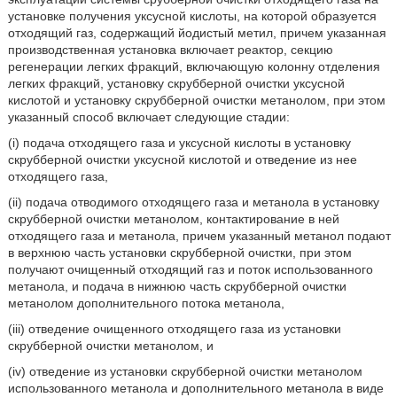
установке получения уксусной кислоты, на которой образуется
отходящий газ, содержащий йодистый метил, причем указанная
производственная установка включает реактор, секцию
регенерации легких фракций, включающую колонну отделения
легких фракций, установку скрубберной очистки уксусной
кислотой и установку скрубберной очистки метанолом, при этом
указанный способ включает следующие стадии:
(i) подача отходящего газа и уксусной кислоты в установку
скрубберной очистки уксусной кислотой и отведение из нее
отходящего газа,
(ii) подача отводимого отходящего газа и метанола в установку
скрубберной очистки метанолом, контактирование в ней
отходящего газа и метанола, причем указанный метанол подают
в верхнюю часть установки скрубберной очистки, при этом
получают очищенный отходящий газ и поток использованного
метанола, и подача в нижнюю часть скрубберной очистки
метанолом дополнительного потока метанола,
(iii) отведение очищенного отходящего газа из установки
скрубберной очистки метанолом, и
(iv) отведение из установки скрубберной очистки метанолом
использованного метанола и дополнительного метанола в виде