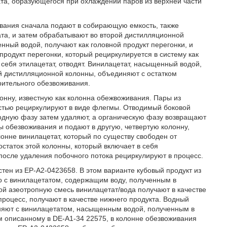
ата, образующегося при охлаждении паров из верхней части
ивания сначала подают в собирающую емкость, также
а, и затем обрабатывают во второй дистилляционной
нный водой, получают как головной продукт перегонки, и
продукт перегонки, который рециркулируется в систему как
 себя этилацетат, отводят. Винилацетат, насыщенный водой,
й дистилляционной колонны, объединяют с остатком
рительного обезвоживания.
нну, известную как колонна обежвоживания. Пары из
остью рециркулируют в виде флегмы. Отводимый боковой
водную фазу затем удаляют, а органическую фазу возвращают
ы обезвоживания и подают в другую, четвертую колонну,
лонне винилацетат, который по существу свободен от
остаток этой колонны, который включает в себя
после удаления побочного потока рециркулируют в процесс.
тен из ЕР-А2-0423658. В этом варианте кубовый продукт из
о с винилацетатом, содержащим воду, полученным в
рой азеотропную смесь винилацетат/вода получают в качестве
 процесс, получают в качестве нижнего продукта. Водный
иняют с винилацетатом, насыщенным водой, полученным в
 описанному в DE-A1-34 22575, в колонне обезвоживания