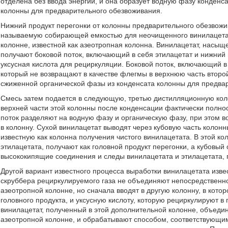
отделена без ввода энергии, и она образует водную фазу конденс
колонны для предварительного обезвоживания.
Нижний продукт перегонки от колонны предварительного обезвож
называемую собирающей емкостью для неочищенного винилацетат
колонне, известной как азеотропная колонна. Винилацетат, насыще
получают боковой поток, включающий в себя этилацетат и нижний 
уксусная кислота для рециркуляции. Боковой поток, включающий в
который не возвращают в качестве флегмы в верхнюю часть второ
сжиженной органической фазы из конденсата колонны для предва
Смесь затем подается в следующую, третью дистилляционную коло
верхней части этой колонны после конденсации фактически полн
поток разделяют на водную фазу и органическую фазу, при этом 
в колонну. Сухой винилацетат выводят через кубовую часть колонн
известную как колонна получения чистого винилацетата. В этой ко
этилацетата, получают как головной продукт перегонки, а кубовый 
высококипящие соединения и следы винилацетата и этилацетата, 
Другой вариант известного процесса выработки винилацетата извес
скруббера рециркулируемого газа не объединяют непосредственн
азеотропной колонне, но сначала вводят в другую колонну, в кото
головного продукта, и уксусную кислоту, которую рециркулируют в
винилацетат, полученный в этой дополнительной колонне, объед
азеотропной колонне, и обрабатывают способом, соответствующим