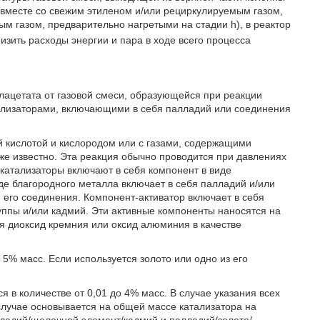
о вместе со свежим этиленом и/или рециркулируемым газом,
ным газом, предварительно нагретыми на стадии h), в реактор
изить расходы энергии и пара в ходе всего процесса
лацетата от газовой смеси, образующейся при реакции
атализаторами, включающими в себя палладий или соединения
й кислотой и кислородом или с газами, содержащими
же известно. Эта реакция обычно проводится при давлениях
 катализаторы включают в себя компонент в виде
де благородного металла включает в себя палладий и/или
ли его соединения. Компонент-активатор включает в себя
уппы и/или кадмий. Эти активные компоненты наносятся на
я диоксид кремния или оксид алюминия в качестве
5% масс. Если используется золото или одно из его
 в количестве от 0,01 до 4% масс. В случае указания всех
случае основывается на общей массе катализатора на
ладий/щелочной элемент/кадмий и палладий/золото/