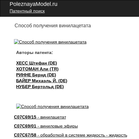
PoleznayaModel.ru
Патентный поиск
Способ получения винилацетата
Авторы патента:
ХЕСС Штефан (DE)
ХОТОМАН Али (TR)
РИННЕ Бернд (DE)
БАЙЕР Михаэль Й. (DE)
НУБЕР Бертольд (DE)
C07C69/15
- винилацетат
C07C69/01
- виниловые эфиры
C07C67/58
- обработкой в системе жидкость - жидкость