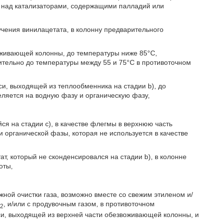
зе над катализаторами, содержащими палладий или
учения винилацетата, в колонну предварительного
оживающей колонны, до температуры ниже 85°С,
ительно до температуры между 55 и 75°С в противоточном
и, выходящей из теплообменника на стадии b), до
еляется на водную фазу и органическую фазу,
ся на стадии с), в качестве флегмы в верхнюю часть
и органической фазы, которая не используется в качестве
тат, который не сконденсировался на стадии b), в колонне
оты,
жной очистки газа, возможно вместе со свежим этиленом и/
О
, и/или с продувочным газом, в противоточном
2
и, выходящей из верхней части обезвоживающей колонны, и