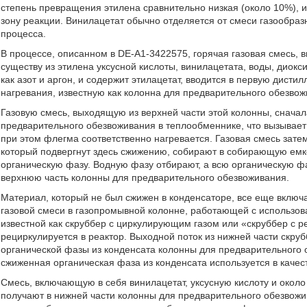
степень превращения этилена сравнительно низкая (около 10%), 
зону реакции. Винилацетат обычно отделяется от смеси газообра
процесса.
В процессе, описанном в DE-A1-3422575, горячая газовая смесь, 
существу из этилена уксусной кислоты, винилацетата, воды, диокс
как азот и аргон, и содержит этилацетат, вводится в первую дист
нагревания, известную как колонна для предварительного обезвож
Газовую смесь, выходящую из верхней части этой колонны, сначал
предварительного обезвоживания в теплообменнике, что вызывает
при этом флегма соответственно нагревается. Газовая смесь зате
который подвергнут здесь сжижению, собирают в собирающую емко
органическую фазу. Водную фазу отбирают, а всю органическую фа
верхнюю часть колонны для предварительного обезвоживания.
Материал, который не был сжижен в конденсаторе, все еще включа
газовой смеси в газопромывной колонне, работающей с использов
известной как скруббер с циркулирующим газом или «скруббер с 
рециркулируется в реактор. Выходной поток из нижней части скру
органической фазы из конденсата колонны для предварительного о
сжиженная органическая фаза из конденсата используется в каче
Смесь, включающую в себя винилацетат, уксусную кислоту и около
получают в нижней части колонны для предварительного обезвож