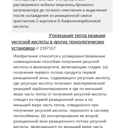
растворимого кобальт-марганец-бромного
катализатора до полного окисления и выделения
после охлаждения из реакционной смеси
кристаллов 2-ацетокси-5-бифенилкарбоновой
кислоты.
Утилизация тепла реакции
уксусной кислоты в других технологических
установках
// 2397157
Изобретение относится к усовершенствованным
совмещенным способам получения уксусной
кислоты и винилацетата, включающим стадии: (а)
получения первого потока продукта первой
реакционной зоны, содержащего уксусную кислоту,
где уксусную кислоту получают экзотермической
реакцией карбонилирования и где по меньшей
мере часть тепла от получения уксусной кислоты
отводят из первой реакционной зоны и по
меньшей мере часть тепла, отведенного при
получении уксусной кислоты, переносят в систему
теплообмена; (b) контактирования во второй
реакционной зоне реакционного потока уксусной
кислоты, включающего по меньшей мере часть