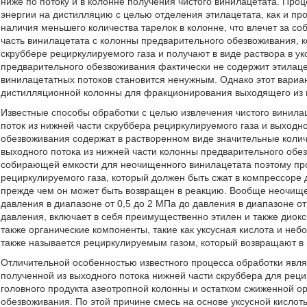
ниже по потоку и в колонне получения чистого винилацетата. Проц
энергии на дистилляцию с целью отделения этилацетата, как и про
наличия меньшего количества тарелок в колонне, что влечет за 
часть винилацетата с колонны предварительного обезвоживания, 
скруббере рециркулируемого газа и получают в виде раствора в ук
предварительного обезвоживания фактически не содержит этилацет
винилацетатных потоков становится ненужным. Однако этот вариа
дистилляционной колонны для фракционирования выходящего из н
Известные способы обработки с целью извлечения чистого винилац
поток из нижней части скруббера рециркулируемого газа и выходн
обезвоживания содержат в растворенном виде значительные колич
выходного потока из нижней части колонны предварительного обез
собирающей емкости для неочищенного винилацетата поэтому про
рециркулируемого газа, который должен быть сжат в компрессоре 
прежде чем он может быть возвращен в реакцию. Вообще неочищ
давления в диапазоне от 0,5 до 2 МПа до давления в диапазоне о
давления, включает в себя преимущественно этилен и также диоксид
также органические компоненты, такие как уксусная кислота и неб
также называется рециркулируемым газом, который возвращают в 
Отличительной особенностью известного процесса обработки явля
полученной из выходного потока нижней части скруббера для реци
головного продукта азеотропной колонны и остатком сжиженной о
обезвоживания. По этой причине смесь на основе уксусной кислоты