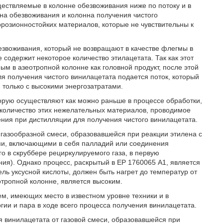
ществляемые в колонне обезвоживания ниже по потоку и в
на обезвоживания и колонна получения чистого
розионностойких материалов, которые не чувствительны к
звоживания, который не возвращают в качестве флегмы в
содержит некоторое количество этилацетата. Так как этот
м в азеотропной колонне как головной продукт, после этой
я получения чистого винилацетата подается поток, который
 только с высокими энергозатратами.
торую осуществляют как можно раньше в процессе обработки,
количество этих нежелательных материалов, проводимое
ения при дистилляции для получения чистого винилацетата.
 газообразной смеси, образовавшейся при реакции этилена с
ами, включающими в себя палладий или соединения
го в скруббере рециркулируемого газа, в первую
ия). Однако процесс, раскрытый в ЕР 1760065 А1, является
ель уксусной кислоты, должен быть нагрет до температур от
еотропной колонне, является высоким.
м, имеющих место в известном уровне техники и в
ии и пара в ходе всего процесса получения винилацетата.
 винилацетата от газовой смеси, образовавшейся при