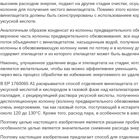
высоким расходом энергии, подают на другие стадии очистки, осу
колонне для получения чистого винилацетата. Помимо этого колон
винилацетата должны быть сконструированы с использованием кор
уксусной кислоте.
Аналогичным образом конденсат из колонны предварительного обе
верхнюю часть колонны предварительного обезвоживания, все еще 
поток объединяют с винилацетатом, насыщенным водой, полученны
колонны в обезвоживающую колонну ниже по потоку и в колонну дл
содержит этилацетат и из которого этилацетат может быть выделен
Наконец, улучшенное удаление воды и этилацетата на стадии, ко
является желательным, чтобы как можно эффективнее уменьшить 
через весь процесс обработки во избежание энергоемкого их удал
В ЕР 1760065 А1 раскрывается способ отделения винилацетата от
уксусной кислотой и кислородом в газовой фазе над катализатор
палладия, с рециркуляцией раствора уксусной кислоты, полученно
дистилляционную колонну (колонну предварительного обезвоживан
очень энергоемким, так как газовый поток, поступающий в испарит
около 120 до 130°С. Кроме того, расход пара, в особенности в аз
Поэтому целью настоящего изобретения является решение пробле
особенности целью является значительное снижение расхода энерг
Поэтому настоящее изобретение предлагает способ для отделения