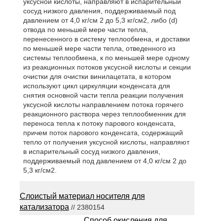
уксусной кислоты, направляют в испарительный
сосуд низкого давления, поддерживаемый под
давлением от 4,0 кг/см 2 до 5,3 кг/см2, либо (d)
отвода по меньшей мере части тепла,
перенесенного в систему теплообмена, и доставки
по меньшей мере части тепла, отведенного из
системы теплообмена, к по меньшей мере одному
из реакционных потоков уксусной кислоты и секции
очистки для очистки винилацетата, в котором
используют цикл циркуляции конденсата для
снятия основной части тепла реакции получения
уксусной кислоты направлением потока горячего
реакционного раствора через теплообменник для
переноса тепла к потоку парового конденсата,
причем поток парового конденсата, содержащий
тепло от получения уксусной кислоты, направляют
в испарительный сосуд низкого давления,
поддерживаемый под давлением от 4,0 кг/см 2 до
5,3 кг/см2.
Слоистый материал носителя для
катализатора
// 2380154
Способ окисления для