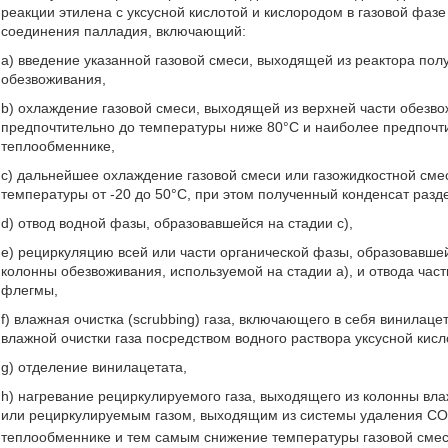
реакции этилена с уксусной кислотой и кислородом в газовой фа
соединения палладия, включающий:
а) введение указанной газовой смеси, выходящей из реактора пол
обезвоживания,
b) охлаждение газовой смеси, выходящей из верхней части обезв
предпочтительно до температуры ниже 80°С и наиболее предпочт
теплообменнике,
с) дальнейшее охлаждение газовой смеси или газожидкостной смес
температуры от -20 до 50°С, при этом полученный конденсат разд
d) отвод водной фазы, образовавшейся на стадии с),
е) рециркуляцию всей или части органической фазы, образовавшей
колонны обезвоживания, используемой на стадии а), и отвода част
флегмы,
f) влажная очистка (scrubbing) газа, включающего в себя винилаце
влажной очистки газа посредством водного раствора уксусной кисл
g) отделение винилацетата,
h) нагревание рециркулируемого газа, выходящего из колонны вла
или рециркулируемым газом, выходящим из системы удаления С
теплообменнике и тем самым снижение температуры газовой смес