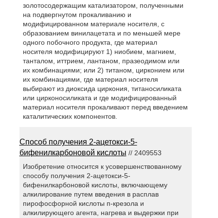
золотосодержащим катализатором, полученными
на подвергнутом прокаливанию и
модифицированном материале носителя, с
образованием винилацетата и по меньшей мере
одного побочного продукта, где материал
носителя модифицируют 1) ниобием, магнием,
танталом, иттрием, лантаном, празеодимом или
их комбинациями; или 2) титаном, цирконием или
их комбинациями, где материал носителя
выбирают из диоксида циркония, титаносиликата
или цирконосиликата и где модифицированный
материал носителя прокаливают перед введением
каталитических компонентов.
Способ получения 2-ацетокси-5-
бифенилкарбоновой кислоты
// 2409553
Изобретение относится к усовершенствованному
способу получения 2-ацетокси-5-
бифенилкарбоновой кислоты, включающему
алкилирование путем введения в расплав
пирофосфорной кислоты п-крезола и
алкилирующего агента, нагрева и выдержки при