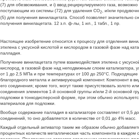
(7) для обезвоживания, и i) ввод рециркулируемого газа, возможн
поступающим из системы (72) для удаления CO
, и/или продувоч
2
(5) для получения винилацетата. Способ позволяет значительно сн
получения винилацетата. 12 з.п. ф-лы, 1 ил., 1 табл., 1 пр.
Настоящее изобретение относится к процессу для отделения вини
этилена с уксусной кислотой и кислородом в газовой фазе над к
палладия.
Получение винилацетата путем взаимодействия этилена с уксусно
кислород, в газовой фазе над неподвижным слоем катализатора, у
от 1 до 2,5 МПа и при температурах от 100 до 250°С. Подходящие
благородного металла и активирующий компонент. Компонент в ви
его соединения; кроме того, могут также присутствовать золото и
соединения элементов 1-й основной группы и/или 2-й основной гр
подложки в тонкодисперсной форме, при этом обычно используетс
материалов для подложки.
Вообще содержание палладия в катализаторе составляет от 0,5 до 
соединений, то оно добавляется в количестве от 0,01 до 4% масс.
Каждый отдельный активатор таким же образом обычно добавляется
процентных количеств металлическая часть компонента в каждом 
подложке. Предпочтение отдается следующим катализаторам: пал