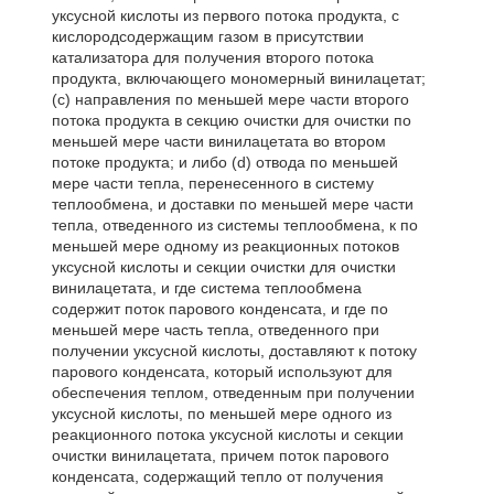
уксусной кислоты из первого потока продукта, с
кислородсодержащим газом в присутствии
катализатора для получения второго потока
продукта, включающего мономерный винилацетат;
(с) направления по меньшей мере части второго
потока продукта в секцию очистки для очистки по
меньшей мере части винилацетата во втором
потоке продукта; и либо (d) отвода по меньшей
мере части тепла, перенесенного в систему
теплообмена, и доставки по меньшей мере части
тепла, отведенного из системы теплообмена, к по
меньшей мере одному из реакционных потоков
уксусной кислоты и секции очистки для очистки
винилацетата, и где система теплообмена
содержит поток парового конденсата, и где по
меньшей мере часть тепла, отведенного при
получении уксусной кислоты, доставляют к потоку
парового конденсата, который используют для
обеспечения теплом, отведенным при получении
уксусной кислоты, по меньшей мере одного из
реакционного потока уксусной кислоты и секции
очистки винилацетата, причем поток парового
конденсата, содержащий тепло от получения