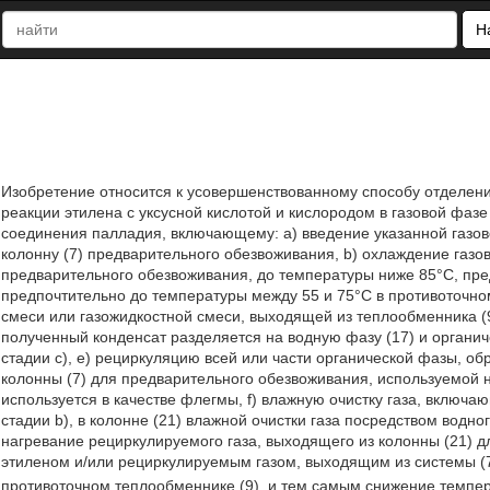
Н
Изобретение относится к усовершенствованному способу отделения
реакции этилена с уксусной кислотой и кислородом в газовой фа
соединения палладия, включающему: a) введение указанной газово
колонну (7) предварительного обезвоживания, b) охлаждение газо
предварительного обезвоживания, до температуры ниже 85°С, пр
предпочтительно до температуры между 55 и 75°С в противоточно
смеси или газожидкостной смеси, выходящей из теплообменника (9)
полученный конденсат разделяется на водную фазу (17) и органич
стадии c), e) рециркуляцию всей или части органической фазы, об
колонны (7) для предварительного обезвоживания, используемой на
используется в качестве флегмы, f) влажную очистку газа, включа
стадии b), в колонне (21) влажной очистки газа посредством водно
нагревание рециркулируемого газа, выходящего из колонны (21) д
этиленом и/или рециркулируемым газом, выходящим из системы (
противоточном теплообменнике (9), и тем самым снижение темпер