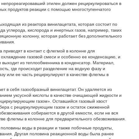
и непрореагировавший этилен должен рециркулироваться в
зных продуктов реакции с помощью многоступенчатого
выходящая из реактора винилацетата, которая состоит по
ида углерода, кислорода и инертных газов, например, таких
илляционную колонну, которая работает без дополнительного
ивания.
а приводят в контакт с флегмой в колонне для
 охлаждение газовой смеси и особенно ее конденсацию, и
м выходит из теплообменника в конденсатор. Материал,
сть, где происходит разделение на водную фазу и
зу или ее часть рециркулируют в качестве флегмы в
ет в себя газообразный винилацетат. Он удаляется из
анием уксусной кислоты в качестве очищающей жидкости и
рециркулирующим газом». Оставшийся газовый хвост
ббера с рециркулирующим газом и остаток сжиженной
безвоживания собираются в другой емкости, если не вся
стве флегмы в колонне для предварительного обезвоживания.
 половины воды в реакции и также побочные продукты,
ивания. Другая половина реакционной воды была ранее