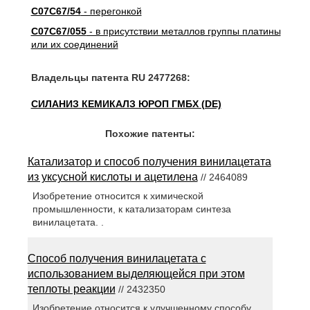
C07C67/54
- перегонкой
C07C67/055
- в присутствии металлов группы платины
или их соединений
Владельцы патента RU 2477268:
СИЛАНИЗ КЕМИКАЛЗ ЮРОП ГМБХ (DE)
Похожие патенты:
Катализатор и способ получения винилацетата
из уксусной кислоты и ацетилена
// 2464089
Изобретение относится к химической
промышленности, к катализаторам синтеза
винилацетата. .
Способ получения винилацетата с
использованием выделяющейся при этом
теплоты реакции
// 2432350
Изобретение относится к улучшенному способу