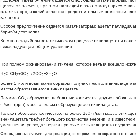
щелочной элемент, при этом палладий и золото могут присутствова
катализаторе, и калий является предпочтительным щелочным элем
как ацетат.
Особое предпочтение отдается катализаторам: ацетат палладия/а
бария/ацетат калия.
Во многостадийном каталитическом процессе винилацетат и вода о
нижеследующем общем уравнении:
При полном оксидировании этилена, которое нельзя всецело искл
H
C-CH
+3O
→2CO
+2H
O
2
2
2
2
2
Более 1 моля воды таким образом получают на моль винилацетата
массы образовавшегося винилацетата.
Помимо СО
образуются небольшие количества других побочных пр
2
ч./млн (ppm) масс. от массы образующегося винилацетата.
Только небольшое количество, не более 250 ч./млн масс., этилаце
винилацетата требует большого количества энергии, и в известн
уменьшения расхода энергии при очистке винилацетата с удаление
Смесь, используемая для реакции, содержит многократное стехио