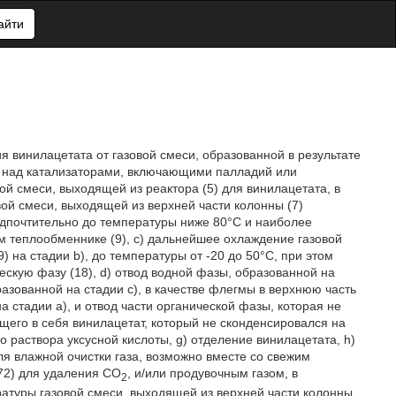
айти
 винилацетата от газовой смеси, образованной в результате
зе над катализаторами, включающими палладий или
й смеси, выходящей из реактора (5) для винилацетата, в
вой смеси, выходящей из верхней части колонны (7)
едпочтительно до температуры ниже 80°С и наиболее
м теплообменнике (9), c) дальнейшее охлаждение газовой
 на стадии b), до температуры от -20 до 50°С, при этом
ескую фазу (18), d) отвод водной фазы, образованной на
разованной на стадии c), в качестве флегмы в верхнюю часть
 стадии а), и отвод части органической фазы, которая не
ющего в себя винилацетат, который не сконденсировался на
го раствора уксусной кислоты, g) отделение винилацетата, h)
ля влажной очистки газа, возможно вместе со свежим
72) для удаления CO
, и/или продувочным газом, в
2
атуры газовой смеси, выходящей из верхней части колонны