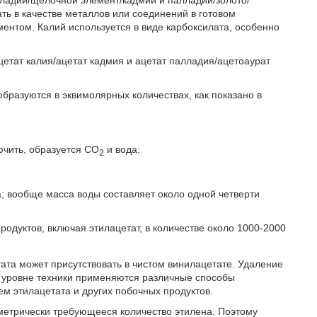
ть в качестве металлов или соединений в готовом
ентом. Калий используется в виде карбоксилата, особенно
цетат калия/ацетат кадмия и ацетат палладия/ацетоаурат
бразуются в эквимолярных количествах, как показано в
ючить, образуется CO
и вода:
2
; вообще масса воды составляет около одной четверти
одуктов, включая этилацетат, в количестве около 1000-2000
тата может присутствовать в чистом винилацетате. Удаление
ом уровне техники применяются различные способы
м этилацетата и других побочных продуктов.
метрически требующееся количество этилена. Поэтому