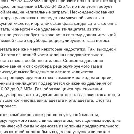
есс в ЕР-А2-0423658 требует приблизительно таких же затрат
цесс, описанный в DE-A1-34 22575, но при этом требует
собой меньшие капитальные затраты. Несконденсированная
которую улавливают посредством уксусной кислоты в
сусной кислоте, и органическая фаза конденсата с колонны
ата, и энергоемкое удаление этилацетата из этих
нт процесса требует включения в систему дополнительной
ижней части скруббера рециркулируемого газа потока.
етата все же имеют некоторые недостатки. Так, выходной
ой поток из нижней части колонны предварительного
ества газов, особенно этилена. Снижение давления
воживания и от скруббера рециркулируемого газа в
изводит высвобождение заметного количества
для рециркулируемого газа с высоким расходом энергии,
енный винилацетат подвергается снижению давления от
т 0,02 до 0,2 МПа. Газ, образующийся при снижении
 углерода, азот и другие инертные газы, такие как аргон, и
ольшие количества винилацетата и этилацетата. Этот газ
процесс.
ется комбинирование раствора уксусной кислоты,
ркулируемого газа, с винилацетатом, насыщенным водой, из
рганической фазы конденсата из колонны предварительного
, из которой должна быть выделена уксусная кислота с