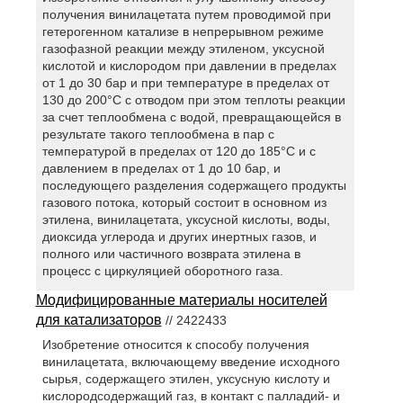
получения винилацетата путем проводимой при
гетерогенном катализе в непрерывном режиме
газофазной реакции между этиленом, уксусной
кислотой и кислородом при давлении в пределах
от 1 до 30 бар и при температуре в пределах от
130 до 200°С с отводом при этом теплоты реакции
за счет теплообмена с водой, превращающейся в
результате такого теплообмена в пар с
температурой в пределах от 120 до 185°С и с
давлением в пределах от 1 до 10 бар, и
последующего разделения содержащего продукты
газового потока, который состоит в основном из
этилена, винилацетата, уксусной кислоты, воды,
диоксида углерода и других инертных газов, и
полного или частичного возврата этилена в
процесс с циркуляцией оборотного газа.
Модифицированные материалы носителей
для катализаторов
// 2422433
Изобретение относится к способу получения
винилацетата, включающему введение исходного
сырья, содержащего этилен, уксусную кислоту и
кислородсодержащий газ, в контакт с палладий- и