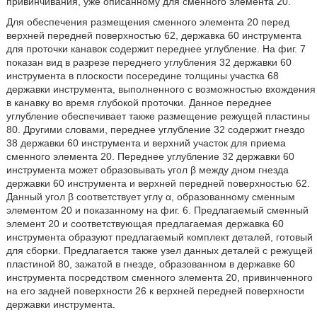
привинчивания, уже описанному для сменного элемента 20.
Для обеспечения размещения сменного элемента 20 перед
верхней передней поверхностью 62, державка 60 инструмента
для проточки канавок содержит переднее углубление. На фиг. 7
показан вид в разрезе переднего углубления 32 державки 60
инструмента в плоскости посередине толщины участка 68
державки инструмента, выполненного с возможностью вхождения
в канавку во время глубокой проточки. Данное переднее
углубление обеспечивает также размещение режущей пластины
80. Другими словами, переднее углубление 32 содержит гнездо
38 державки 60 инструмента и верхний участок для приема
сменного элемента 20. Переднее углубление 32 державки 60
инструмента может образовывать угол β между дном гнезда
державки 60 инструмента и верхней передней поверхностью 62.
Данный угол β соответствует углу α, образованному сменным
элементом 20 и показанному на фиг. 6. Предлагаемый сменный
элемент 20 и соответствующая предлагаемая державка 60
инструмента образуют предлагаемый комплект деталей, готовый
для сборки. Предлагается также узел данных деталей с режущей
пластиной 80, зажатой в гнезде, образованном в державке 60
инструмента посредством сменного элемента 20, привинченного
на его задней поверхности 26 к верхней передней поверхности
державки инструмента.