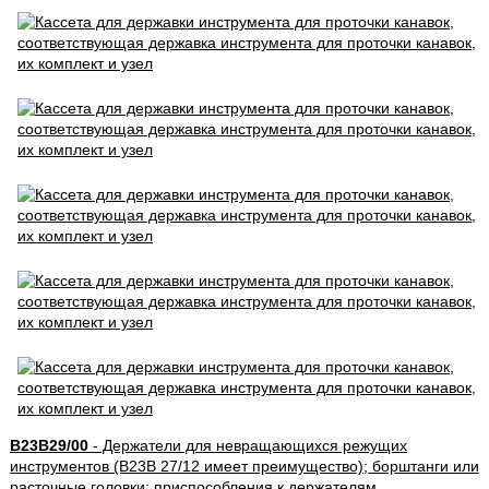
B23B29/00
- Держатели для невращающихся режущих
инструментов (B23B 27/12 имеет преимущество); борштанги или
расточные головки; приспособления к держателям