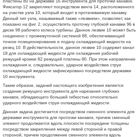
пластины 80 на державке 16 инструмента для проточки канавок.
Фиксатор 12 закрепляют посредством винта 14, расположенного
на участке узла 10, который входит в протачиваемую канавку.
Данный тип узла, называемый также «лезвием», позволяет, как
показано на фиг. 2, осуществлять проточку глубокой канавки 96 в
диске 98 рабочего колеса турбины. Данное лезвие 10 может быть
соединено с промежуточной системой 88, обеспечивающей
точное позиционирование и подачу охлаждающей жидкости на
резец 10. В действительности, данное лезвие 10 содержит канал
18 для охлаждающей жидкости для охлаждения рабочей
режущей кромки 82 режущей платины 80. При этом направление
охлаждения и, следовательно, ударное воздействие струи
охлаждающей жидкости зафиксировано посредством державки
10 инструмента.
Таким образом, задачей настоящего изобретения является
создание режущего инструмента для нарезания глубоких
канавок, обладающего большей гибкостью относительно
ударного воздействия струи охлаждающей жидкости.
Данная задача достигается посредством сменного элемента для
державки инструмента для проточки канавок, причем сменный
элемент продолжается вдоль плоскости посередине толщины
посредством закрепления между левой стороной и правой
стороной, причем продолжение сменного элемента вдоль