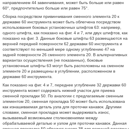
направлением 44 завинчивания, может быть больше или равен
60°, предпочтительно больше или равен 75°.
Сборка посредством привинчивания сменного элемента 20 к
державке 60 инструмента может быть облегчена посредством
использования боковых установочных штифтов 63: например,
одного штифта, как показано на фиг. 4 и 7, или двух штифтов, как
показано на фиг. 3. Данные боковые штифты 63 размещаются на
верхней передней поверхности 62 державки 60 инструмента и
соответствуют по меньшей мере одному углублению 47 на
задней поверхности 26 сменного элемента 20. В альтернативных
вариантах осуществления (не показанных), боковые
установочные штифты 63 могут быть расположены на сменном
элементе 20 и размещены в углублении, расположенном в
державке 60 инструмента.
Как показано на фиг. 4 и 7, переднее углубление 32 державки 60
инструмента может содержать нижний участок для приема
сменной прокладки 50. По аналогии с предлагаемым сменным
элементом 20, сменная прокладка 50 может быть использована
как изнашиваемая деталь узла для проточки канавок. Другими
словами, сменная прокладка может выдерживать износ,
вызываемый возможными столкновениями между
обрабатываемой деталью и узлом для проточки канавок. Данная
сменная прокладка 50 образует гнездо 38 для режущей пластины