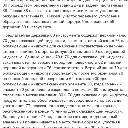
80 посредством определения границ дна и задней части гнезда
38. Гнездо 38 называют также гнездом или местом установки
режущей пластины 80. Нижний участок переднего углубления
образуется посредством нижней передней поверхности 58
державки 60 инструмента.
Предлагаемая державка 60 инструмента содержит верхний канал
70 для охлаждающей жидкости и, возможно, нижний канал 76 для
охлаждающей жидкости для снабжения соответственно верхней
стороны и нижней стороны режущей пластины 80 охлаждающей
жидкостью. Данные каналы 70 и 76 для охлаждающей жидкости
заканчиваются на верхней передней поверхности 62 и нижней
передней поверхности 76, соответственно. Верхний канал 70 для
охлаждающей жидкости продолжается, после его окончания 78
на верхней передней поверхности 62, как канал 30 для
охлаждающей жидкости сменного элемента 20, когда сменный
элемент 20 установлен и закреплен в державке 60 инструмента.
Уплотнение между каналами 30 и 70 для охлаждающей жидкости,
предпочтительно, обеспечивается посредством использования
уплотнения 77, показанного в виде уплотнительного кольца,
расположенного в конце 78 линии для охлаждающей жидкости.
Данное уплотнение 77 подвергается сжатию, когда сменный
элемент 20 привинчивают на место, таким образом, уплотняя
любой нежелательный зазор между каналами 30 и 70 для