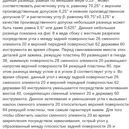
Данная разница, равная по меньшей мере 0,25°, может
соответствовать расчетному углу α, равному 70,25° с верхним
производственным допуском 0,25° и нижним производственном
допуском 0° и расчетному углу β, равному 69,75°±0,125° в
качестве производственного допуска небольшая разница может
быть также равна 0,5° или даже 0,625°. Данная небольшая
разница показана на фиг. 8 в виде сбоку с местным разрезом
посредством угла ε между задней поверхностью 26 сменного
элемента 20 и верхней передней поверхностью 62 державки 60
инструмента во время сборки. Перед свинчиванием вместе этих
деталей для зажима, режущую пластину 80 размещают в гнезде
38, зажимную поверхность 28 сменного элемента 20 размещают
напротив верхней поверхности 84 режущей пластины 80, при
этом разница между углом α и углом β соответствует углу ε. Во
время сборки, данный угол ε между задней поверхностью 26
сменного элемента 20 и верхней передней поверхностью 62
державки 60 инструмента уменьшается посредством затягивания
винтов 40, соединяющих сменный элемент 20 и державку 60
инструмента. Данное затягивание и уменьшение угла ε вызывает
наклон сменного элемента 20 относительно верхней поверхности
84 режущей пластины, тем самым гарантируя зажим. Для того
чтобы облегчить наклон сменного элемента 20 во время
закрепления посредством завинчивания, острый угол γ,
образованный между плоскостью задней поверхности 26 и