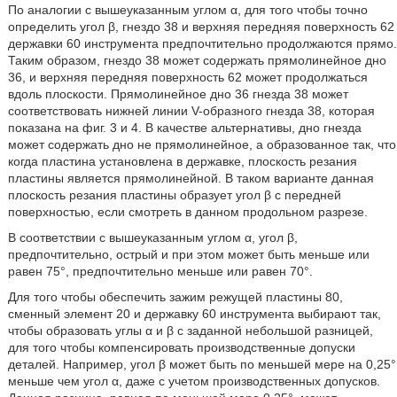
По аналогии с вышеуказанным углом α, для того чтобы точно
определить угол β, гнездо 38 и верхняя передняя поверхность 62
державки 60 инструмента предпочтительно продолжаются прямо.
Таким образом, гнездо 38 может содержать прямолинейное дно
36, и верхняя передняя поверхность 62 может продолжаться
вдоль плоскости. Прямолинейное дно 36 гнезда 38 может
соответствовать нижней линии V-образного гнезда 38, которая
показана на фиг. 3 и 4. В качестве альтернативы, дно гнезда
может содержать дно не прямолинейное, а образованное так, что
когда пластина установлена в державке, плоскость резания
пластины является прямолинейной. В таком варианте данная
плоскость резания пластины образует угол β с передней
поверхностью, если смотреть в данном продольном разрезе.
В соответствии с вышеуказанным углом α, угол β,
предпочтительно, острый и при этом может быть меньше или
равен 75°, предпочтительно меньше или равен 70°.
Для того чтобы обеспечить зажим режущей пластины 80,
сменный элемент 20 и державку 60 инструмента выбирают так,
чтобы образовать углы α и β с заданной небольшой разницей,
для того чтобы компенсировать производственные допуски
деталей. Например, угол β может быть по меньшей мере на 0,25°
меньше чем угол α, даже с учетом производственных допусков.