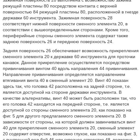
зажимная поверхность 28 выполнена с возможностью зажима
режущей пластины 80 посредством контакта с верхней
поверхностью 84 режущей пластины 80, расположенной в гнезде
державки 60 инструмента. Зажимная поверхность 28
соответствует нижней поверхности сменного элемента 20, в
соответствии с вышеопределенными сторонами. Кроме того,
периферийные стороны сменного элемента содержат также
заднюю поверхность 26 и переднюю поверхность 24.
Задняя поверхность 26 обеспечивает возможность прикрепления
сменного элемента 20 к державке 60 инструмента для проточки
канавок. Данное прикрепление осуществляется посредством
привинчивания винтом 40 вдоль направления 44 привинчивания.
Направление привинчивания определяется направлением
втягивания винта 40 в сменный элемент 20. Винт 40 показан
здесь так, что головка 42 расположена на задней стороне, т.е.
является доступной на стороне державки инструмента. В
качестве альтернативы, винт 40 может быть расположен так, что
его головка 42 находится на передней стороне, т.е. является
доступной со стороны сменного элемента 20, как показано на
фиг. 5 для другого предлагаемого сменного элемента 20. В
зависимости от стороны, на которой должен завинчиваться винт
40 для прикрепления сменного элемента 20, сменный элемент
20 содержит отверстие, возможно глухое, как показано на фиг. 3,
с внутренней резьбой 46 или сквозное отверстие 48, возможно