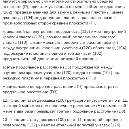
является зеркально симметричной относительно средней
плоскости (Р), при этом указанная по меньшей мере одна часть
(102), предназначенная для зажима режущей пластины, имеет
два гнезда (104) под режущие пластины, расположенные с
противоположных сторон средней плоскости (Р),
криволинейная внутренняя поверхность (116) имеет внутренний
краевой участок (120), разнесенный от переднего краевого
участка (118), с минимальным поперечным расстоянием (Н)
между внутренними краевыми участками (120) обоих гнезд (104)
под режущие пластины в одной и той же части (102),
предназначенной для зажима режущей пластины,
третье продольное расстояние (D3) продолжается между
внутренним краевым участком (120) каждого гнезда (104) под
режущую пластину и передней плоскостью (F), и
минимальное поперечное расстояние (H) превышает третье
продольное расстояние (D3).
12. Пластинчатая державка (100) режущего инструмента по п. 11,
в которой минимальное поперечное расстояние (Н) по меньшей
мере в два раза превышает третье продольное расстояние (D3).
13. Пластинчатая державка (100) по п. 11, в которой передняя
поверхность (122) имеет центральный вогнутый участок (124),