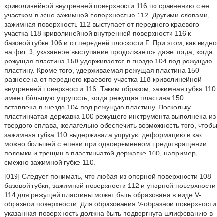
криволинейной внутренней поверхности 116 по сравнению с ее
участком в зоне зажимной поверхностью 112. Другими словами,
зажимная поверхность 112 выступает от переднего краевого
участка 118 криволинейной внутренней поверхности 116 к
базовой губке 106 и от передней плоскости F. При этом, как видно
на фиг. 3, указанное выступание продолжается даже тогда, когда
режущая пластина 150 удерживается в гнезде 104 под режущую
пластину. Кроме того, удерживаемая режущая пластина 150
разнесена от переднего краевого участка 118 криволинейной
внутренней поверхности 116. Таким образом, зажимная губка 110
имеет бóльшую упругость, когда режущая пластина 150
вставлена в гнездо 104 под режущую пластину. Поскольку
пластинчатая державка 100 режущего инструмента выполнена из
твердого сплава, желательно обеспечить возможность того, чтобы
зажимная губка 110 выдерживала упругую деформацию в как
можно большей степени при одновременном предотвращении
поломки и трещин в пластинчатой державке 100, например,
смежно зажимной губке 110.
[019] Следует понимать, что любая из опорной поверхности 108
базовой губки, зажимной поверхности 112 и упорной поверхности
114 для режущей пластины может быть образована в виде V-
образной поверхности. Для образования V-образной поверхности
указанная поверхность должна быть подвергнута шлифованию в