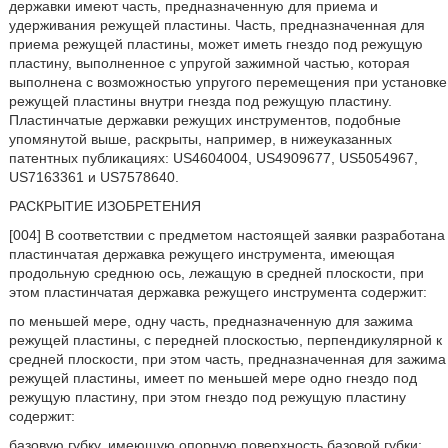
державки имеют часть, предназначенную для приема и
удерживания режущей пластины. Часть, предназначенная для
приема режущей пластины, может иметь гнездо под режущую
пластину, выполненное с упругой зажимной частью, которая
выполнена с возможностью упругого перемещения при установке
режущей пластины внутри гнезда под режущую пластину.
Пластинчатые державки режущих инструментов, подобные
упомянутой выше, раскрыты, например, в нижеуказанных
патентных публикациях: US4604004, US4909677, US5054967,
US7163361 и US7578640.
РАСКРЫТИЕ ИЗОБРЕТЕНИЯ
[004] В соответствии с предметом настоящей заявки разработана
пластинчатая державка режущего инструмента, имеющая
продольную среднюю ось, лежащую в средней плоскости, при
этом пластинчатая державка режущего инструмента содержит:
по меньшей мере, одну часть, предназначенную для зажима
режущей пластины, с передней плоскостью, перпендикулярной к
средней плоскости, при этом часть, предназначенная для зажима
режущей пластины, имеет по меньшей мере одно гнездо под
режущую пластину, при этом гнездо под режущую пластину
содержит:
базовую губку, имеющую опорную поверхность базовой губки;