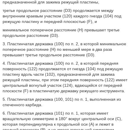
предназначенной для зажима режущей пластины,
третье продольное расстояние (D3) продолжается между
внутренним краевым участком (120) каждого гнезда (104) под
режущую пластину и передней плоскостью (F), и
минимальное поперечное расстояние (H) превышает третье
продольное расстояние (D3).
3. Пластинчатая державка (100) по п. 2, в которой минимальное
поперечное расстояние (Н) по меньшей мере в два раза
превышает третье продольное расстояние (D3).
4. Пластинчатая державка (100) по п. 2, в которой передняя
поверхность (122) продолжается от гнезда (104) под режущую
пластину вдоль части (102), предназначенной для зажима
режущей пластины, при этом передняя поверхность (122) имеет
центральный вогнутый участок (124), вдающийся от передней
плоскости (F) в пластинчатую державку режущего инструмента.
5. Пластинчатая державка (100, 101) по п. 1, выполненная из
спеченного карбида.
6. Пластинчатая державка (101) по п. 1, которая имеет
вращательную симметрию в 180° вокруг центральной оси (С),
которая перпендикулярна к продольной оси (А) и лежит в
средней плоскости (Р), и не имеет зеркальной симметрии