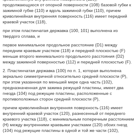
продолжающуюся от опорной поверхности (108) базовой губки к
зажимной губке (110) и вдоль зажимной губки (110), причем
криволинейная внутренняя поверхность (116) имеет передний
краевой участок (118),
при этом пластинчатая державка (100, 101) выполнена из
твердого сплава, и
первое минимальное продольное расстояние (D1) между
передним краевым участком (118) и передней плоскостью (F)
меньше второго минимального продольного расстояния (D2)
между зажимной поверхностью (112) и передней плоскостью (F).
2. Пластинчатая державка (100) по п. 1, которая выполнена
зеркально симметричной относительно средней плоскости (Р),
при этом указанная по меньшей мере одна часть (102),
предназначенная для зажима режущей пластины, имеет два
гнезда (104) под режущие пластины, расположенные с
противоположных сторон средней плоскости (Р),
причем криволинейная внутренняя поверхность (116) имеет
внутренний краевой участок (120), разнесенный от переднего
краевого участка (118), с минимальным поперечным расстоянием
(Н) между внутренними краевыми участками (120) обоих гнезд
(104) под режущие пластины в одной и той же части (102),