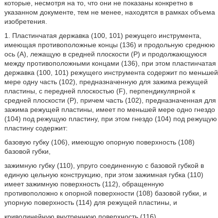
которые, несмотря на то, что они не показаны конкретно в
указанном документе, тем не менее, находятся в рамках объема
изобретения.
1. Пластинчатая державка (100, 101) режущего инструмента,
имеющая противоположные концы (136) и продольную среднюю
ось (А), лежащую в средней плоскости (Р) и продолжающуюся
между противоположными концами (136), при этом пластинчатая
державка (100, 101) режущего инструмента содержит по меньшей
мере одну часть (102), предназначенную для зажима режущей
пластины, с передней плоскостью (F), перпендикулярной к
средней плоскости (Р), причем часть (102), предназначенная для
зажима режущей пластины, имеет по меньшей мере одно гнездо
(104) под режущую пластину, при этом гнездо (104) под режущую
пластину содержит:
базовую губку (106), имеющую опорную поверхность (108)
базовой губки,
зажимную губку (110), упруго соединенную с базовой губкой в
единую цельную конструкцию, при этом зажимная губка (110)
имеет зажимную поверхность (112), обращенную
противоположно к опорной поверхности (108) базовой губки, и
упорную поверхность (114) для режущей пластины, и
криволинейную внутреннюю поверхность (116),