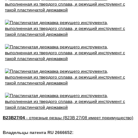
B23B27/04
- отрезные резцы (B23B 27/08 имеет преимущество)
Владельцы патента RU 2666652: