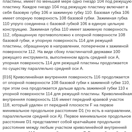
пластины, имеет по меньшей мере одно гнездо 104 под режущую
пластину. Каждое гнездо 104 под режущую пластину включает в
себя базовую губку 106 и зажимную губку 110. Базовая губка 106
имеет опорную поверхность 108 базовой губки. Зажимная губка
110 упруго соединена с базовой губкой 106 в единую цельную
конструкцию. Зажимная губка 110 имеет зажимную поверхность
112, обращенную противоположно к опорной поверхности 108
базовой губки, и упорную поверхность 114 для режущей
пластины, обращенную в направлении, поперечном к зажимной
поверхности 112. На виде сбоку пластинчатой державки 100
режущего инструмента, выполненном вдоль средней оси А,
упорная поверхность 114 для режущей пластины продолжается
по существу параллельно средней оси А.
[016] Криволинейная внутренняя поверхность 116 продолжается
от опорной поверхности 108 базовой губки к зажимной губке 110,
при этом она продолжается дальше вдоль зажимной губки 110 к
упорной поверхности 114 для режущей пластины. Криволинейная
внутренняя поверхность 116 имеет передний краевой участок
118, который удален от передней плоскости F на первое
минимальное продольное расстояние D1 (то есть в направлении,
параллельном средней оси А). Первое минимальное продольное
расстояние D1 представляет собой кратчайшее продольное
расстояние между любым участком криволинейной внутренней