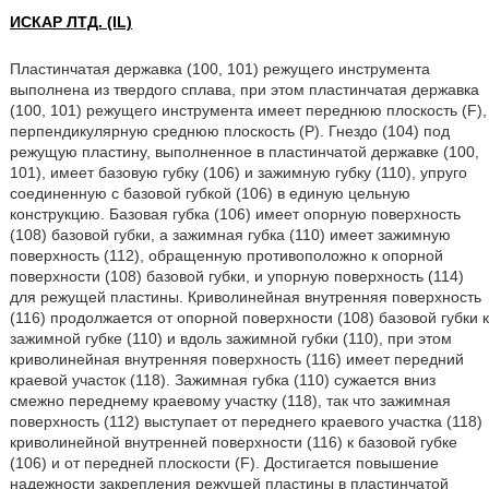
ИСКАР ЛТД. (IL)
Пластинчатая державка (100, 101) режущего инструмента
выполнена из твердого сплава, при этом пластинчатая державка
(100, 101) режущего инструмента имеет переднюю плоскость (F),
перпендикулярную среднюю плоскость (Р). Гнездо (104) под
режущую пластину, выполненное в пластинчатой державке (100,
101), имеет базовую губку (106) и зажимную губку (110), упруго
соединенную с базовой губкой (106) в единую цельную
конструкцию. Базовая губка (106) имеет опорную поверхность
(108) базовой губки, а зажимная губка (110) имеет зажимную
поверхность (112), обращенную противоположно к опорной
поверхности (108) базовой губки, и упорную поверхность (114)
для режущей пластины. Криволинейная внутренняя поверхность
(116) продолжается от опорной поверхности (108) базовой губки к
зажимной губке (110) и вдоль зажимной губки (110), при этом
криволинейная внутренняя поверхность (116) имеет передний
краевой участок (118). Зажимная губка (110) сужается вниз
смежно переднему краевому участку (118), так что зажимная
поверхность (112) выступает от переднего краевого участка (118)
криволинейной внутренней поверхности (116) к базовой губке
(106) и от передней плоскости (F). Достигается повышение
надежности закрепления режущей пластины в пластинчатой