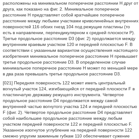
расположены на минимальном поперечном расстоянии Н друг от
друга, как показано на фиг. 2. Минимальное поперечное
расстояние Н представляет собой кратчайшее поперечное
расстояние между любыми участками криволинейных внутренних
поверхностей 116 обоих гнезд 104 под режущие пластины (то
есть в направлении, перпендикулярном к средней плоскости Р).
Третье продольное расстояние D3 (фиг. 2) продолжается между
внутренним краевым участком 120 и передней плоскостью F. В
соответствии с указанным вариантом осуществления настоящего
изобретения минимальное поперечное расстояние Н превышает
третье продольное расстояние D3. В определенном случае
минимальное поперечное расстояние Н может по меньшей мере
в два раза превышать третье продольное расстояние D3.
[021] Передняя поверхность 122 может иметь центральный
вогнутый участок 124, изгибающийся от передней плоскости F в
пластинчатую державку режущего инструмента. Четвертое
продольное расстояние D4 продолжается между самой
внутренней частью вогнутого участка 124 и передней плоскостью
F (фиг. 2). Четвертое продольное расстояние D4 представляет
собой наибольшее продольное расстояние между любым
участком передней поверхности 122 и передней плоскостью F.
Указанное изогнутое углубление на передней поверхности 122
смежно упругим зажимным губкам 110 обеспечивает сужение