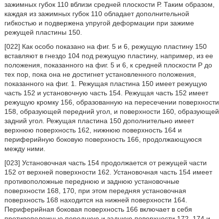
зажимных губок 110 вблизи средней плоскости Р. Таким образом,
каждая из зажимных губок 110 обладает дополнительной
гибкостью и подвержена упругой деформации при зажиме
режущей пластины 150.
[022] Как особо показано на фиг. 5 и 6, режущую пластину 150
вставляют в гнездо 104 под режущую пластину, например, из ее
положения, показанного на фиг. 5 и 6, к средней плоскости Р до
тех пор, пока она не достигнет установленного положения,
показанного на фиг. 1. Режущая пластина 150 имеет режущую
часть 152 и установочную часть 154. Режущая часть 152 имеет
режущую кромку 156, образованную на пересечении поверхности
158, образующей передний угол, и поверхности 160, образующей
задний угол. Режущая пластина 150 дополнительно имеет
верхнюю поверхность 162, нижнюю поверхность 164 и
периферийную боковую поверхность 166, продолжающуюся
между ними.
[023] Установочная часть 154 продолжается от режущей части
152 от верхней поверхности 162. Установочная часть 154 имеет
противоположные переднюю и заднюю установочные
поверхности 168, 170, при этом передняя установочная
поверхность 168 находится на нижней поверхности 164.
Периферийная боковая поверхность 166 включает в себя
противоположные переднюю и заднюю поверхности 172, 174 и