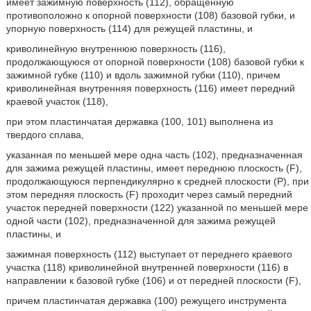
имеет зажимную поверхность (112), обращенную
противоположно к опорной поверхности (108) базовой губки, и
упорную поверхность (114) для режущей пластины, и
криволинейную внутреннюю поверхность (116),
продолжающуюся от опорной поверхности (108) базовой губки к
зажимной губке (110) и вдоль зажимной губки (110), причем
криволинейная внутренняя поверхность (116) имеет передний
краевой участок (118),
при этом пластинчатая державка (100, 101) выполнена из
твердого сплава,
указанная по меньшей мере одна часть (102), предназначенная
для зажима режущей пластины, имеет переднюю плоскость (F),
продолжающуюся перпендикулярно к средней плоскости (P), при
этом передняя плоскость (F) проходит через самый передний
участок передней поверхности (122) указанной по меньшей мере
одной части (102), предназначенной для зажима режущей
пластины, и
зажимная поверхность (112) выступает от переднего краевого
участка (118) криволинейной внутренней поверхности (116) в
направлении к базовой губке (106) и от передней плоскости (F),
причем пластинчатая державка (100) режущего инструмента