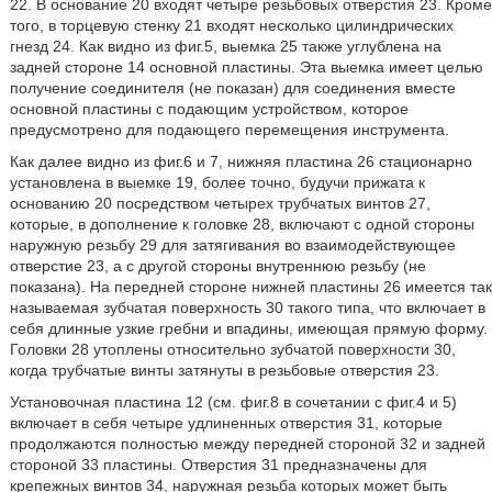
22. В основание 20 входят четыре резьбовых отверстия 23. Кроме
того, в торцевую стенку 21 входят несколько цилиндрических
гнезд 24. Как видно из фиг.5, выемка 25 также углублена на
задней стороне 14 основной пластины. Эта выемка имеет целью
получение соединителя (не показан) для соединения вместе
основной пластины с подающим устройством, которое
предусмотрено для подающего перемещения инструмента.
Как далее видно из фиг.6 и 7, нижняя пластина 26 стационарно
установлена в выемке 19, более точно, будучи прижата к
основанию 20 посредством четырех трубчатых винтов 27,
которые, в дополнение к головке 28, включают с одной стороны
наружную резьбу 29 для затягивания во взаимодействующее
отверстие 23, а с другой стороны внутреннюю резьбу (не
показана). На передней стороне нижней пластины 26 имеется так
называемая зубчатая поверхность 30 такого типа, что включает в
себя длинные узкие гребни и впадины, имеющая прямую форму.
Головки 28 утоплены относительно зубчатой поверхности 30,
когда трубчатые винты затянуты в резьбовые отверстия 23.
Установочная пластина 12 (см. фиг.8 в сочетании с фиг.4 и 5)
включает в себя четыре удлиненных отверстия 31, которые
продолжаются полностью между передней стороной 32 и задней
стороной 33 пластины. Отверстия 31 предназначены для
крепежных винтов 34, наружная резьба которых может быть