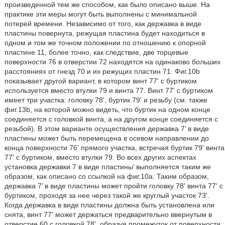
произведенной тем же способом, как было описано выше. На
практике эти меры могут быть выполнены с минимальной
потерей времени. Независимо от того, как державка в виде
пластины повернута, режущая пластина будет находиться в
одном и том же точном положении по отношению к опорной
пластине 11, более точно, как следствие, две торцевые
поверхности 76 в отверстии 72 находятся на одинаково больших
расстояниях от гнезд 70 и их режущих пластин 71. Фиг.10b
показывает другой вариант, в котором винт 77' с буртиком
используется вместо втулки 79 и винта 77. Винт 77' с буртиком
имеет три участка: головку 78', буртик 79' и резьбу (см. также
фиг.13b, на которой можно видеть, что буртик на одном конце
соединяется с головкой винта, а на другом конце соединяется с
резьбой). В этом варианте осуществления державка 7’ в виде
пластины может быть перемещена в осевом направлении до
конца поверхности 76' прямого участка, встречая буртик 79' винта
77' с буртиком, вместо втулки 79. Во всех других аспектах
установка державки 7 в виде пластины’ выполняется таким же
образом, как описано со ссылкой на фиг.10a. Таким образом,
державка 7’ в виде пластины может пройти головку 78' винта 77' с
буртиком, проходя за нее через такой же круглый участок 73'.
Когда державка в виде пластины должна быть установлена или
снята, винт 77' может держаться предварительно ввернутым в
отверстие 60 с головкой 78', образуя промежуток от поверхности