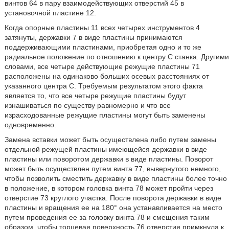
винтов 64 в пару взаимодействующих отверстий 45 в
установочной пластине 12.
Когда опорные пластины 11 всех четырех инструментов 4
затянуты, державки 7 в виде пластины принимаются
поддерживающими пластинами, приобретая одно и то же
радиальное положение по отношению к центру С станка. Другими
словами, все четыре действующие режущие пластины 71
расположены на одинаково больших осевых расстояниях от
указанного центра С. Требуемым результатом этого факта
является то, что все четыре режущие пластины будут
изнашиваться по существу равномерно и что все
израсходованные режущие пластины могут быть заменены
одновременно.
Замена вставки может быть осуществлена либо путем замены
отдельной режущей пластины имеющейся державки в виде
пластины или поворотом державки в виде пластины. Поворот
может быть осуществлен путем винта 77, вывернутого немного,
чтобы позволить сместить державку в виде пластины более точно
в положение, в котором головка винта 78 может пройти через
отверстие 73 круглого участка. После поворота державки в виде
пластины и вращения ее на 180° она устанавливается на место
путем проведения ее за головку винта 78 и смещения таким
образом, чтобы торцевая поверхность 76 отверстия примкнула к