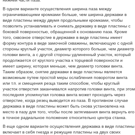
нижней части паза.
В одном варианте осуществления ширина паза между
ограничивающими кромками больше, чем ширина державки в
виде пластины между двумя продольными кромками, чтобы
позволить устанавливать и снимать державку в виде пластины с
боковой поверхностью, обращенной к основанию паза. Кроме
того, сквозное отверстие в державке в виде пластины имеет
форму контура в виде замочной скважины, включающую с одной
стороны круглый участок, диаметр которого больше, чем диаметр
головки винта, а с другой стороны удлиненный участок, который
продолжается от круглого участка к торцевой поверхности и
имеет ширину, которая меньше, чем диаметр головки винта.
Таким образом, снятие державки в виде пластины является
возможным путем простой меры ослабления поворотом винта
или т.п. и смещения резца таким способом, чтобы круглый
участок отверстия заканчивался напротив головки винта, при этом
последняя упомянутая головка винта может проходить через
отверстие, когда резец выводится из паза. В противном случае
державка в виде пластины может быть снова установлена на
место в пазу для того, чтобы после затягивания винта вернуть его
в точное радиальное положение относительно центра станка.
В еще одном варианте осуществления державка в виде пластины
включает в себя гнезда и режущие пластины на двух своих