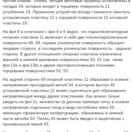
против планки. Точнее, четыре винтовые пружины установлены в
гнездах 24, которые входят в торцевую поверхность 21
углубления 19. Пружинное устройство всегда стремится сместить
установочную пластину 12 к торцевой поверхности 15 основной
пластины 10.
На фиг.9 в сочетании с фиг.4 и 5 видно, что параллелепипедная
опорная пластина 11 включает в себя две плоскопараллельные
поверхности 48, 49, первая упомянутая поверхность образует
лицевую сторону, а последняя упомянутая поверхность - заднюю
сторону. В других отношениях опорная пластина ограничена
верхней и нижней краевыми поверхностями 50, 51 (см. также
фиг.13а и фиг.13b) и двумя противоположными плоскими
торцевыми поверхностями 52, 53.
На задней стороне 49 опорной пластины 11 образован в осевом
направлении проходящий желоб 54, в котором выступ 40
установочной пластины 12 может сцепляться для образования
направляющей между двумя пластинами. Как можно лучше
увидеть на фиг.11, множество (в данном примере пять) в осевом
направлении отдельных гнезд в виде неглубоких ямок 55,
имеющих сферическую конфигурацию, образованы в нижней
части желоба 54. Палец 43 может быть введен в зацепление с
произвольной ямкой 55.