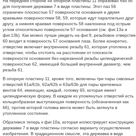
На передней стороне 48 опорной пластины 11 образован паз 56
для получения державки 7 в виде пластины. Этот паз 56
ограничен плоскостью 57 поверхности основания и двумя
краевыми поверхностями 58, 59, которые идут параллельно друг
другу, а нижняя краевая поверхность 58 наклонена под острым
углом относительно поверхности 57 основания (см. фиг.13а и
фиг.13b). Как можно лучше увидеть на фиг.9, резьбовое отверстие
60 входит в поверхность 57 основания паза. Более конкретно,
отверстие включает внутреннюю резьбу 61, которая утоплена в
отверстии, чтобы отстоять на расстоянии от плоскости
поверхности основания без нарезанной резьбы цилиндрической
поверхностью 62, имеющей больший внутренний диаметр, чем
резьба 61.
В опорную пластину 11, кроме того, включены три пары сквозных
отверстий 61a/61b, 62a/62b и 63a/63b для пары крепежных
винтов 64, имеющих, каждый, головку 65, которая имеет
цилиндрическую форму. В каждом из упомянутых отверстий есть
кольцеобразная выступающая поверхность (обозначенная как
66), против которой головка винта может быть затянута в
утопленное состояние.
Обратимся теперь к фиг.10a, которая иллюстрирует конструкцию
державки 7 в виде пластины согласно варианту осуществления
изобретения. В традиционном смысле, эта державка в виде