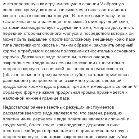
интегрированную камеру, имеющую в сечении V-образную
внешнюю кромку, которая вписывается в виде ласточкиного
хвоста в паз в основном корпусе. В том же самом пазу типа
ласточкина хвоста размещен подвижный фиксирующий клин,
который взаимодействует с двумя винтами, которые доступны с
передней стороны опорного корпуса и посредством которых он
может быть выдавлен к противоположному внешнему краю паза
типа ласточкиного хвоста и, таким образом, заклинить опорный
корпус в требуемом осевом положении относительно основного
корпуса. Державка в виде пластины, в свою очередь,
закрепляется в заданном осевом положении относительно
опорного корпуса во внешний паз посредством множества
(обычно не менее трех) зажимных губок, которые применяют
равномерно распределенное зажимное усилие к верхней
продольной кромке вдоль резца, при этом имеющая в сечении V-
образную форму нижняя продольная кромка прижимается к
наклонной нижней границе паза.
Недостатком ранее известных режущих инструментов
рассматриваемого вида является то, что замена режущих
пластин и/или державок в виде пластины является сложной и
трудоемкой, более точно, как следствие державка в виде
пластины свободно перемещается в принадлежащем пазу в
опорном корпусе, как только закрепляющие зажимные губки