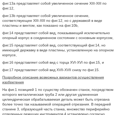
фиг.13a представляет собой увеличенное сечение XIII-XIII по
фиг.12,
фиг.13b представляет собой увеличенное сечение,
соответствующее XIII-XIII по фиг.12, но с державкой в виде
пластины и винтом, как показано на фиг.10b,
фиг.14 представляет собой вид, показывающий исключительно
опорный корпус в соединенном состоянии с основным корпусом,
фиг.15 представляет собой вид, соответствующий фиг.14, но
имеющий державку в виде пластины, установленную на опорном
корпусе,
фиг.16 представляет собой вид с торца XVI-XVI по фиг.15, и
фиг.17 представляет собой вид XVII-XVII снизу по фиг.15.
Подробное описание возможных вариантов осуществления
изобретения
На фиг.1 позицией 1 по существу обозначен станок, посредством
которого металлическая труба 2 или другая удлиненная
цилиндрическая обрабатываемая деталь может быть отрезана
более точно так называемой операцией отрезания. В передней
станине 3, образующей часть станка, множество периферийно
отделенных режущих инструментов 4 установлено согласно