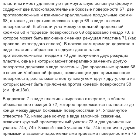
пластины имеет удлиненную прямоугольную основную форму и
содержит две плоскопараллельные боковые поверхности 67, две
противоположные и взаимно-параллельные продольные кромки
68, а также два противоположных торца 69 в виде плоских
поверхностей. В области угла между отдельной продольной
кромкой 68 и торцевой поверхностью 69 образовано гнездо 70, в
которое может быть включена сменная режущая пластина 71 (как
правило, из твердого сплава). В показанном примере державка в
виде пластины образована с двумя диагонально
противоположными гнездами 70 для получения двух режущих
пластин, одна из которых может оперативно заменить другую
поворотом державки в виде пластины. Две продольные кромки 68
в сечении V-образной формы, включающем две примыкающие
поверхности, расположены под тупым углом друг к другу, одна из
которых может быть приложена против краевой поверхности 58
(см. фиг.13а).
В державке 7 в виде пластины вырезано отверстие, в общем
обозначенное позицией 72, которое продолжается полностью до
конца между двумя боковыми поверхностями 67. Упомянутое
отверстие 72, имеющее контур в виде замочной скважины,
включает круглый промежуточный участок 73 и два удлиненных
участка 74a, 74b. Каждый такой участок 74а, 74b ограничен двумя
прямыми и взаимно-параллельными краевыми поверхностями 75