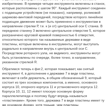
изобретению. В примере четыре инструмента включены в станок,
которые расположены с шагом 90°. Каждый инструмент соединен
с подающим устройством (не показано), например, роликовой
шариково-винтовой передачей, посредством которого линейное
подающее движение может быть применено к инструментам в
направлении стрелки Р, т.е. к (и от) центральной оси С станка. В
переднюю станину 3 включено центральное отверстие 5, которое
разграничено круговой краевой поверхностью 6 отверстия,
относительно которого так называемые державки в виде
пластины, которые включены в инструменты, могут выступать
радиально в направлении внутрь к центральной оси С.
Посредством роторного узла, не видимого, инструменты могут
быть установлены по очереди, более точно, в направлении,
указанном стрелкой R.
Обратимся теперь к фиг.2, которая показывает, как снятый
инструмент 4, в дополнение к державке 7 в виде пластины,
включает в себя держатель, в общем обозначенный 9, который
состоит из трех основных компонентов, а именно, основного
корпуса 10, опорного корпуса 11 и установочного корпуса 12.
Корпуса 10, 11, 12 имеют плоскую основную форму
параллелепипеда и поэтому будут впредь называться
«пластинами». Кроме того, державка 7 в виде пластины имеет ту
же основную форму, хотя тоньше, чем пластины.