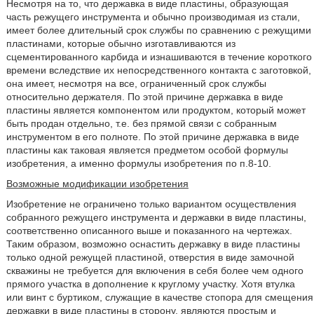
Несмотря на то, что державка в виде пластины, образующая
часть режущего инструмента и обычно производимая из стали,
имеет более длительный срок службы по сравнению с режущими
пластинами, которые обычно изготавливаются из
сцементированного карбида и изнашиваются в течение короткого
времени вследствие их непосредственного контакта с заготовкой,
она имеет, несмотря на все, ограниченный срок службы
относительно держателя. По этой причине державка в виде
пластины является компонентом или продуктом, который может
быть продан отдельно, т.е. без прямой связи с собранным
инструментом в его полноте. По этой причине державка в виде
пластины как таковая является предметом особой формулы
изобретения, а именно формулы изобретения по п.8-10.
Возможные модификации изобретения
Изобретение не ограничено только вариантом осуществления
собранного режущего инструмента и державки в виде пластины,
соответственно описанного выше и показанного на чертежах.
Таким образом, возможно оснастить державку в виде пластины
только одной режущей пластиной, отверстия в виде замочной
скважины не требуется для включения в себя более чем одного
прямого участка в дополнение к круглому участку. Хотя втулка
или винт с буртиком, служащие в качестве стопора для смещения
державки в виде пластины в сторону, являются простым и