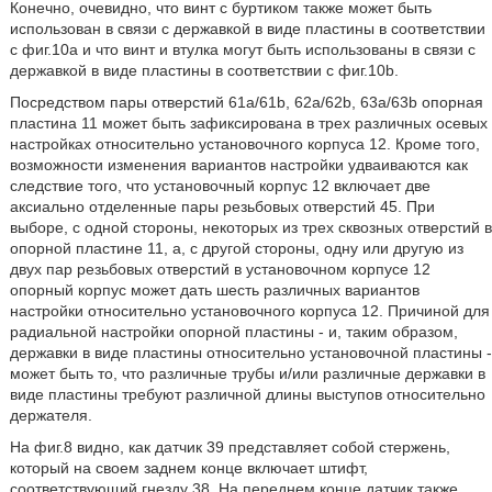
Конечно, очевидно, что винт с буртиком также может быть
использован в связи с державкой в виде пластины в соответствии
с фиг.10a и что винт и втулка могут быть использованы в связи с
державкой в виде пластины в соответствии с фиг.10b.
Посредством пары отверстий 61a/61b, 62a/62b, 63a/63b опорная
пластина 11 может быть зафиксирована в трех различных осевых
настройках относительно установочного корпуса 12. Кроме того,
возможности изменения вариантов настройки удваиваются как
следствие того, что установочный корпус 12 включает две
аксиально отделенные пары резьбовых отверстий 45. При
выборе, с одной стороны, некоторых из трех сквозных отверстий в
опорной пластине 11, а, с другой стороны, одну или другую из
двух пар резьбовых отверстий в установочном корпусе 12
опорный корпус может дать шесть различных вариантов
настройки относительно установочного корпуса 12. Причиной для
радиальной настройки опорной пластины - и, таким образом,
державки в виде пластины относительно установочной пластины -
может быть то, что различные трубы и/или различные державки в
виде пластины требуют различной длины выступов относительно
держателя.
На фиг.8 видно, как датчик 39 представляет собой стержень,
который на своем заднем конце включает штифт,
соответствующий гнезду 38. На переднем конце датчик также