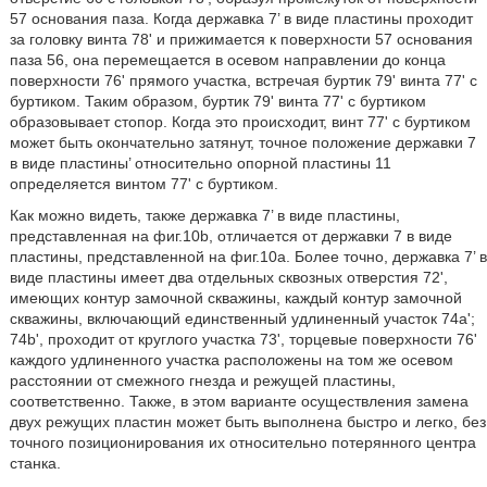
57 основания паза. Когда державка 7’ в виде пластины проходит
за головку винта 78' и прижимается к поверхности 57 основания
паза 56, она перемещается в осевом направлении до конца
поверхности 76' прямого участка, встречая буртик 79' винта 77' с
буртиком. Таким образом, буртик 79' винта 77' с буртиком
образовывает стопор. Когда это происходит, винт 77' с буртиком
может быть окончательно затянут, точное положение державки 7
в виде пластины’ относительно опорной пластины 11
определяется винтом 77' с буртиком.
Как можно видеть, также державка 7’ в виде пластины,
представленная на фиг.10b, отличается от державки 7 в виде
пластины, представленной на фиг.10а. Более точно, державка 7’ в
виде пластины имеет два отдельных сквозных отверстия 72',
имеющих контур замочной скважины, каждый контур замочной
скважины, включающий единственный удлиненный участок 74а';
74b', проходит от круглого участка 73', торцевые поверхности 76'
каждого удлиненного участка расположены на том же осевом
расстоянии от смежного гнезда и режущей пластины,
соответственно. Также, в этом варианте осуществления замена
двух режущих пластин может быть выполнена быстро и легко, без
точного позиционирования их относительно потерянного центра
станка.