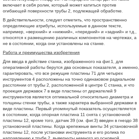
включает в себя ролик, который может катиться против
огибающей поверхности трубы 2, подлежащей обработке.
В действительности, следует отметить, что пространственно
определяющие атрибуты, используемые в данном тексте,
например, «верхний» и «нижний», «передний» и «задний» и т.д.,
относятся к размещению различных компонентов на чертежах, а
не в состоянии, когда они установлены на станке.
Работа и преимущества изобретения
Для ввода в действие станка, изображенного на фиг.1, для
оперативной работы берутся два основных показателя, а именно,
гарантировать, что все режущие пластины 71 для четырех
инструментов 4 расположены на точно одинаковом радиальном
расстоянии от трубы 2, расположенной в центре С станка, и что
проекция державок 7 в виде пластины от держателей 9
инструментов является оптимальной относительно диаметра и
толщины стенки трубы, а также характера выбранной державки в
виде пластины. Первый упомянутый показатель осуществляется
в состоянии, когда опорная пластина 11 снята с установочной
пластины 12, кроме того, датчик 39 (см. фиг.3) введен в гнездо 38
установочной пластины. Когда крепежные винты 34 установочной
пластины 12, после установки инструмента и его ролика по
направлению к трубе 2, вывернуты немного из основной