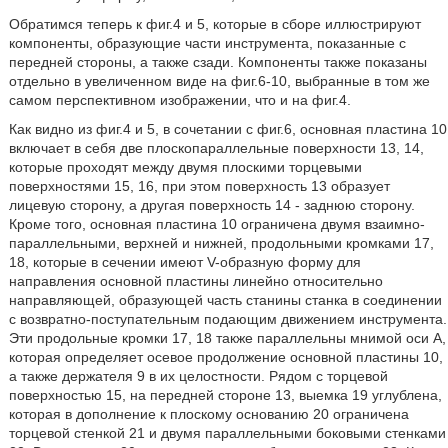
Обратимся теперь к фиг.4 и 5, которые в сборе иллюстрируют
компоненты, образующие части инструмента, показанные с
передней стороны, а также сзади. Компоненты также показаны
отдельно в увеличенном виде на фиг.6-10, выбранные в том же
самом перспективном изображении, что и на фиг.4.
Как видно из фиг.4 и 5, в сочетании с фиг.6, основная пластина 10
включает в себя две плоскопараллельные поверхности 13, 14,
которые проходят между двумя плоскими торцевыми
поверхностями 15, 16, при этом поверхность 13 образует
лицевую сторону, а другая поверхность 14 - заднюю сторону.
Кроме того, основная пластина 10 ограничена двумя взаимно-
параллельными, верхней и нижней, продольными кромками 17,
18, которые в сечении имеют V-образную форму для
направления основной пластины линейно относительно
направляющей, образующей часть станины станка в соединении
с возвратно-поступательным подающим движением инструмента.
Эти продольные кромки 17, 18 также параллельны мнимой оси А,
которая определяет осевое продолжение основной пластины 10,
а также держателя 9 в их целостности. Рядом с торцевой
поверхностью 15, на передней стороне 13, выемка 19 углублена,
которая в дополнение к плоскому основанию 20 ограничена
торцевой стенкой 21 и двумя параллельными боковыми стенками