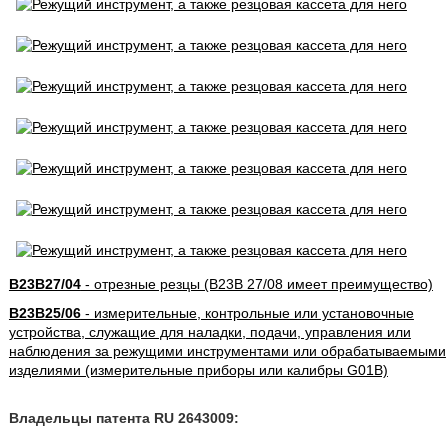
B23B27/04
- отрезные резцы (B23B 27/08 имеет преимущество)
B23B25/06
- измерительные, контрольные или установочные
устройства, служащие для наладки, подачи, управления или
наблюдения за режущими инструментами или обрабатываемыми
изделиями (измерительные приборы или калибры G01B)
Владельцы патента RU 2643009: