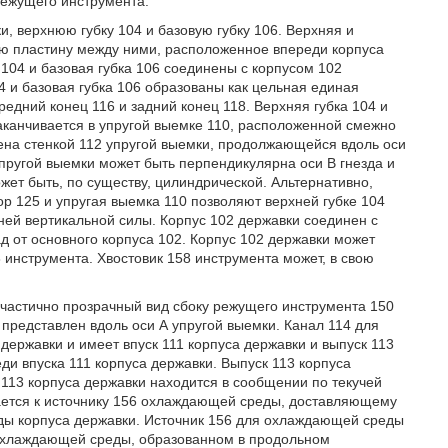
режущего инструмента.
, верхнюю губку 104 и базовую губку 106. Верхняя и
ую пластину между ними, расположенное впереди корпуса
104 и базовая губка 106 соединены с корпусом 102
 и базовая губка 106 образованы как цельная единая
редний конец 116 и задний конец 118. Верхняя губка 104 и
заканчивается в упругой выемке 110, расположенной смежно
чена стенкой 112 упругой выемки, продолжающейся вдоль оси
упругой выемки может быть перпендикулярна оси В гнезда и
ет быть, по существу, цилиндрической. Альтернативно,
р 125 и упругая выемка 110 позволяют верхней губке 104
 ней вертикальной силы. Корпус 102 державки соединен с
 от основного корпуса 102. Корпус 102 державки может
 инструмента. Хвостовик 158 инструмента может, в свою
 частично прозрачный вид сбоку режущего инструмента 150
 представлен вдоль оси А упругой выемки. Канал 114 для
ержавки и имеет впуск 111 корпуса державки и выпуск 113
ди впуска 111 корпуса державки. Выпуск 113 корпуса
к 113 корпуса державки находится в сообщении по текучей
ывается к источнику 156 охлаждающей среды, доставляющему
ы корпуса державки.
Источник 156 для охлаждающей среды
 охлаждающей среды, образованном в продольном