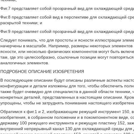
Фиг.7 представляет собой прозрачный вид для охлаждающей среды 
Фиг.8 представляет собой вид в перспективе для охлаждающей ср
раскрытой техники; и
Фиг.9 представляет собой прозрачный вид для охлаждающей среды 
Следует понимать, что для простоты и ясности иллюстрации элем
начерчены в масштабе. Например, размеры некоторых элементов м
ясности, или несколько физических компонентов могут быть включ
там, где это целесообразно, ссылочные позиции могут повторятьс
аналогичных элементов.
ПОДРОБНОЕ ОПИСАНИЕ ИЗОБРЕТЕНИЯ
В последующем описании будут описаны различные аспекты насто
конфигурации и детали изложены для того, чтобы обеспечить пол
также будет очевидно для специалиста в данной области техники,
конкретных деталей, представленных в настоящем описании. Кром
упрощены, чтобы не затруднять понимание настоящего изобретен
Обратимся к фиг.1 и 2, изображающим режущий инструмент 150, в
изобретения, в собранном положении и в покомпонентном виде, с
державку 100 режущего инструмента и режущую пластину 152, заж
внутренний непрерывный канал 130 для охлаждающей среды для 