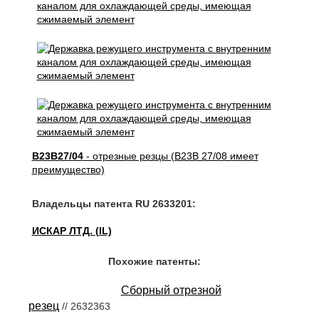
B23B27/04
- отрезные резцы (B23B 27/08 имеет
преимущество)
Владельцы патента RU 2633201:
ИСКАР ЛТД. (IL)
Похожие патенты:
Сборный отрезной
резец
// 2632363