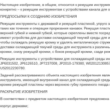
Настоящее изобретение, в общем, относится к режущим инструм
конкретно – к режущим инструментам с устройствами канала для
ПРЕДПОСЫЛКИ К СОЗДАНИЮ ИЗОБРЕТЕНИЯ
Режущие инструменты с державкой и режущей пластиной, упруго з
таких как точение и операции прорезания канавок. Режущая плас
верхней губкой и нижней губкой, которые скреплены вместе поср
имеют устройства для доставки охлаждающей текучей среды для и
чтобы охлаждать режущую кромку и удалять металлическую стружку
доставки охлаждающей текучей среды для инструмента к различ
кромки, снизу режущей кромки, с боков режущей кромки, сзади реж
Режущие инструменты с устройствами для охлаждающей среды инс
JP6031502, JP6126510, JP7237008, JP2010-179380, W0201213085
US2012230780.
Задачей рассматриваемого объекта настоящего изобретения явля
инструмента, имеющей внутренний канал для охлаждающей среды
кромке режущей пластины через верхнюю губку приемного гнезда
РАСКРЫТИЕ ИЗОБРЕТЕНИЯ
В соответствии с предметом настоящего изобретения предложена
корпус державки;