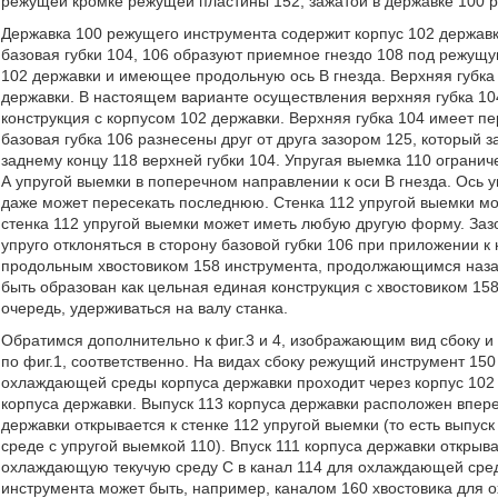
режущей кромке режущей пластины 152, зажатой в державке 100 
Державка 100 режущего инструмента содержит корпус 102 державки
базовая губки 104, 106 образуют приемное гнездо 108 под режущ
102 державки и имеющее продольную ось B гнезда. Верхняя губка 
державки. В настоящем варианте осуществления верхняя губка 104
конструкция с корпусом 102 державки. Верхняя губка 104 имеет пе
базовая губка 106 разнесены друг от друга зазором 125, который 
заднему концу 118 верхней губки 104. Упругая выемка 110 ограни
А упругой выемки в поперечном направлении к оси В гнезда. Ось 
даже может пересекать последнюю. Стенка 112 упругой выемки мож
стенка 112 упругой выемки может иметь любую другую форму. Зазо
упруго отклоняться в сторону базовой губки 106 при приложении к
продольным хвостовиком 158 инструмента, продолжающимся назад
быть образован как цельная единая конструкция с хвостовиком 158
очередь, удерживаться на валу станка.
Обратимся дополнительно к фиг.3 и 4, изображающим вид сбоку и
по фиг.1, соответственно. На видах сбоку режущий инструмент 150
охлаждающей среды корпуса державки проходит через корпус 102 д
корпуса державки. Выпуск 113 корпуса державки расположен впере
державки открывается к стенке 112 упругой выемки (то есть выпус
среде с упругой выемкой 110). Впуск 111 корпуса державки откр
охлаждающую текучую среду С в канал 114 для охлаждающей сред
инструмента может быть, например, каналом 160 хвостовика для