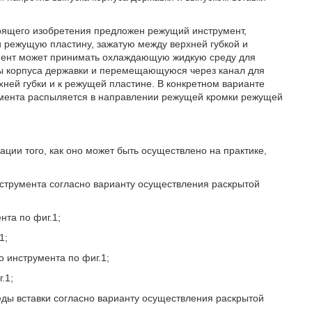
оящего изобретения предложен режущий инструмент,
 режущую пластину, зажатую между верхней губкой и
умент может принимать охлаждающую жидкую среду для
ы корпуса державки и перемещающуюся через канал для
ей губки и к режущей пластине. В конкретном варианте
мента распыляется в направлении режущей кромки режущей
ции того, как оно может быть осуществлено на практике,
струмента согласно варианту осуществления раскрытой
нта по фиг.1;
1;
о инструмента по фиг.1;
.1;
еды вставки согласно варианту осуществления раскрытой