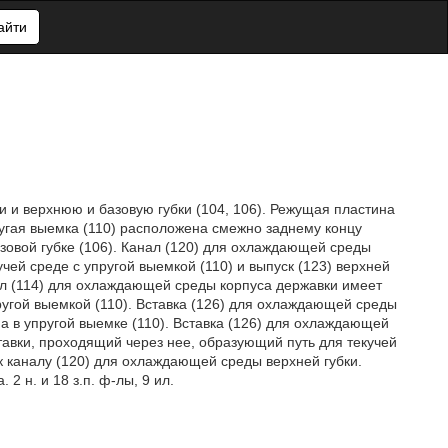
айти
и и верхнюю и базовую губки (104, 106). Режущая пластина
ругая выемка (110) расположена смежно заднему концу
базовой губке (106). Канал (120) для охлаждающей среды
учей среде с упругой выемкой (110) и выпуск (123) верхней
нал (114) для охлаждающей среды корпуса державки имеет
ругой выемкой (110). Вставка (126) для охлаждающей среды
 в упругой выемке (110). Вставка (126) для охлаждающей
авки, проходящий через нее, образующий путь для текучей
к каналу (120) для охлаждающей среды верхней губки.
 н. и 18 з.п. ф-лы, 9 ил.