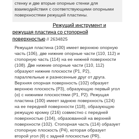
стенку и две вторые опорные стенки для
взаимодействия с соответствующими опорными
поверхностями режущей пластины.
Режущий инструмент и
режущая пластина со стопорной
поверхностью
// 2634825
Режущая пластина (100) имеет верхнюю опорную
часть (106), две нижние опорные части (110, 112) и
стопорную часть (114) на ее нижней поверхности
(108). Две нижние опорные части (110, 112)
образуют нижние плоскости (P1, P2),
параллельные и разнесенные друг от друга.
Верхняя опорная поверхность (102) образует
верхнюю плоскость (P3), образующую первый угол
(α) с нижними плоскостями (P1, P2). Режущая
пластина (100) имеет заднюю поверхность (124)
на ее передней поверхности (118), образующую
режущую кромку (216) совместно с передней
поверхностью (104), образованной на верхней
поверхности (102). Стопорная часть (114) образует
стопорную плоскость (P4), которая образует
второй угол (θ) с задней плоскостью (PR),