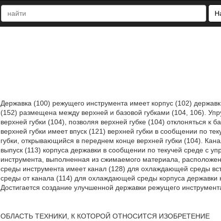
Н
Державка (100) режущего инструмента имеет корпус (102) державк
(152) размещена между верхней и базовой губками (104, 106). Уп
верхней губки (104), позволяя верхней губке (104) отклоняться к 
верхней губки имеет впуск (121) верхней губки в сообщении по тек
губки, открывающийся в переднем конце верхней губки (104). Ка
выпуск (113) корпуса державки в сообщении по текучей среде с уп
инструмента, выполненная из сжимаемого материала, расположена
среды инструмента имеет канал (128) для охлаждающей среды вст
среды от канала (114) для охлаждающей среды корпуса державки 
Достигается создание улучшенной державки режущего инструмента. 2
ОБЛАСТЬ ТЕХНИКИ, К КОТОРОЙ ОТНОСИТСЯ ИЗОБРЕТЕНИЕ