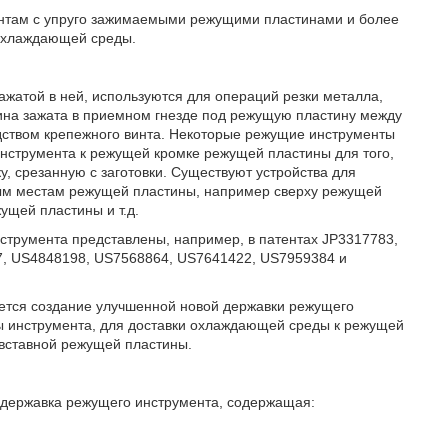
ентам с упруго зажимаемыми режущими пластинами и более
 охлаждающей среды.
ажатой в ней, используются для операций резки металла,
тина зажата в приемном гнезде под режущую пластину между
едством крепежного винта. Некоторые режущие инструменты
нструмента к режущей кромке режущей пластины для того,
, срезанную с заготовки. Существуют устройства для
ным местам режущей пластины, например сверху режущей
ущей пластины и т.д.
трумента представлены, например, в патентах JP3317783,
7, US4848198, US7568864, US7641422, US7959384 и
ется создание улучшенной новой державки режущего
 инструмента, для доставки охлаждающей среды к режущей
 вставной режущей пластины.
 державка режущего инструмента, содержащая: