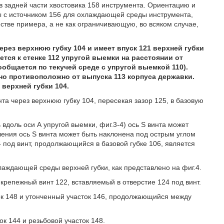
в задней части хвостовика 158 инструмента. Ориентацию и
 с источником 156 для охлаждающей среды инструмента,
стве примера, а не как ограничивающую, во всяком случае,
рез верхнюю губку 104 и имеет впуск 121 верхней губки
ется к стенке 112 упругой выемки на расстоянии от
сообщается по текучей среде с упругой выемкой 110).
но противоположно от выпуска 113 корпуса державки.
 верхней губки 104.
та через верхнюю губку 104, пересекая зазор 125, в базовую
вдоль оси А упругой выемки, фиг.3-4) ось S винта может
ления ось S винта может быть наклонена под острым углом
4 под винт, продолжающийся в базовой губке 106, является
лаждающей среды верхней губки, как представлено на фиг.4.
крепежный винт 122, вставляемый в отверстие 124 под винт.
ток 148 и утонченный участок 146, продолжающийся между
ок 144 и резьбовой участок 148.