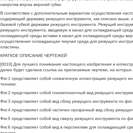
напротив впуска верхней губки.
В соответствии с дополнительным вариантом осуществления наст
содержащий державку режущего инструмента, как описано выше, и
базовой губкой державки режущего инструмента. Режущий инстр
режущего инструмента, вводимую в канал для охлаждающей сред
охлаждающей среды вставки в канал для охлаждающей среды верхн
осуществления охлаждающая текучая среда для режущего инстру
пластины.
КРАТКОЕ ОПИСАНИЕ ЧЕРТЕЖЕЙ
[0010] Для лучшего понимания настоящего изобретения и иллюстра
далее будет сделана ссылка на прилагаемые чертежи, на которых:
Фиг.1 представляет собой схематичную иллюстрацию режущего ин
техники;
Фиг.2 представляет собой покомпонентный вид режущего инструме
Фиг.3 представляет собой вид сбоку режущего инструмента по фиг.
Фиг.4 представляет собой частично прозрачный вид сбоку режущег
Фиг.5 представляет собой вид сверху режущего инструмента по фиг
Фиг.6 представляет собой вид в перспективе для охлаждающей ср
техники;