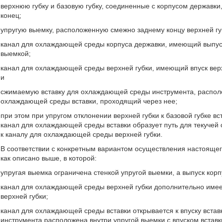
верхнюю губку и базовую губку, соединенные с корпусом державки
конец;
упругую выемку, расположенную смежно заднему концу верхней гу
канал для охлаждающей среды корпуса державки, имеющий выпуск 
выемкой;
канал для охлаждающей среды верхней губки, имеющий впуск верх
и
сжимаемую вставку для охлаждающей среды инструмента, распол
охлаждающей среды вставки, проходящий через нее;
при этом при упругом отклонении верхней губки к базовой губке 
канал для охлаждающей среды вставки образует путь для текучей
к каналу для охлаждающей среды верхней губки.
В соответствии с конкретным вариантом осуществления настояще
как описано выше, в которой:
упругая выемка ограничена стенкой упругой выемки, а выпуск корп
канал для охлаждающей среды верхней губки дополнительно имее
верхней губки;
канал для охлаждающей среды вставки открывается к впуску встав
инструмента расположена внутри упругой выемки с впуском вставк