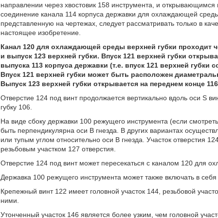
направлении через хвостовик 158 инструмента, и открывающимся 
соединение канала 114 корпуса державки для охлаждающей среды
представленную на чертежах, следует рассматривать только в каче
настоящее изобретение.
Канал 120 для охлаждающей среды верхней губки проходит че
и выпуск 123 верхней губки. Впуск 121 верхней губки открыва
выпуска 113 корпуса державки (т.е. впуск 121 верхней губки 
Впуск 121 верхней губки может быть расположен диаметраль
Выпуск 123 верхней губки открывается на переднем конце 116
Отверстие 124 под винт продолжается вертикально вдоль оси S вин
губку 106.
На виде сбоку державки 100 режущего инструмента (если смотреть 
быть перпендикулярна оси В гнезда. В других вариантах осуществ
или тупым углом относительно оси В гнезда. Участок отверстия 12
резьбовым участком 127 отверстия.
Отверстие 124 под винт может пересекаться с каналом 120 для ох
Державка 100 режущего инструмента может также включать в себя 
Крепежный винт 122 имеет головной участок 144, резьбовой учас
ними.
Утонченный участок 146 является более узким, чем головной участ