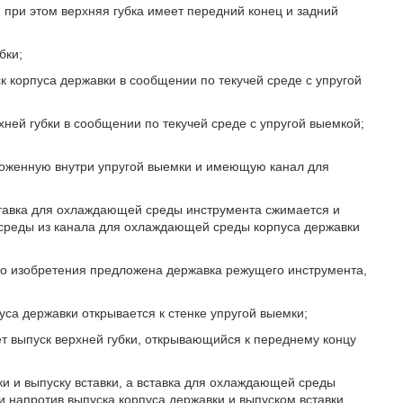
, при этом верхняя губка имеет передний конец и задний
бки;
корпуса державки в сообщении по текучей среде с упругой
ней губки в сообщении по текучей среде с упругой выемкой;
оженную внутри упругой выемки и имеющую канал для
вставка для охлаждающей среды инструмента сжимается и
 среды из канала для охлаждающей среды корпуса державки
го изобретения предложена державка режущего инструмента,
уса державки открывается к стенке упругой выемки;
т выпуск верхней губки, открывающийся к переднему концу
ки и выпуску вставки, а вставка для охлаждающей среды
и напротив выпуска корпуса державки и выпуском вставки