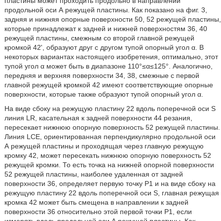
пластины может проходить продольно в направлении
продольной оси А режущей пластины. Как показано на фиг. 3,
задняя и нижняя опорные поверхности 50, 52 режущей пластины,
которые принадлежат к задней и нижней поверхностям 36, 40
режущей пластины, смежным со второй главной режущей
кромкой 42', образуют друг с другом тупой опорный угол α. В
некоторых вариантах настоящего изобретения, оптимально, этот
тупой угол α может быть в диапазоне 110°≤α≤125°. Аналогично,
передняя и верхняя поверхности 34, 38, смежные с первой
главной режущей кромкой 42 имеют соответствующие опорные
поверхности, которые также образуют тупой опорный угол α.
На виде сбоку на режущую пластину 22 вдоль поперечной оси S
линия LR, касательная к задней поверхности 44 резания,
пересекает нижнюю опорную поверхность 52 режущей пластины.
Линия LCE, ориентированная перпендикулярно продольной оси
А режущей пластины и проходящая через главную режущую
кромку 42, может пересекать нижнюю опорную поверхность 52
режущей кромки. То есть точка на нижней опорной поверхности
52 режущей пластины, наиболее удаленная от задней
поверхности 36, определяет первую точку Р1 и на виде сбоку на
режущую пластину 22 вдоль поперечной оси S, главная режущая
кромка 42 может быть смещена в направлении к задней
поверхности 36 относительно этой первой точки Р1, если