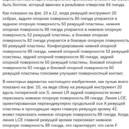
быть болтом, который ввинчен в резьбовое отверстие 84 гнезда.
Как показано на фиг. 10 и 12, когда режущий инструмент 20
собран, задняя опорная поверхность 86 гнезда упирается в
заднюю опорную поверхность 50 режущей пластины, нижняя
опорная поверхность 88 гнезда упирается в нижнюю опорную
поверхность 52 режущей пластины, а боковая опорная
поверхность 82 гнезда упирается в боковую опорную поверхность
60 режущей пластины. Конфигурирование нижней опорной
поверхности 88 гнезда, нижней опорной поверхности 52 режущей
пластины, задней опорной поверхности 86 гнезда, задней
опорной поверхности 50 режущей пластины, боковой опорной
поверхности 82 гнезда и боковой опорной поверхности 60
режущей пластины плоскими улучшает поверхностный контакт.
В некоторых вариантах настоящего изобретения, как лучше всего
показано на фиг. 10, на виде сбоку на режущий инструмент 20
вдоль поперечной оси S, линия LR задней поверхности может
пересекать нижнюю опорную поверхность 88 гнезда. Линия LCE,
ориентированная перпендикулярно продольной оси А режущей
пластины и проходящая через главную режущую кромку 42,
может пересекать нижнюю опорную поверхность 88 гнезда. Когда
линия LCE главной режущей кромки пересекает нижнюю
опорную поверхность 88 гнезда, это гарантирует, что силе F