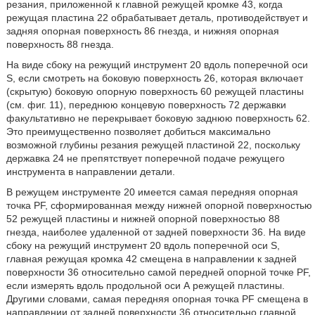
резания, приложенной к главной режущей кромке 43, когда
режущая пластина 22 обрабатывает деталь, противодействует и
задняя опорная поверхность 86 гнезда, и нижняя опорная
поверхность 88 гнезда.
На виде сбоку на режущий инструмент 20 вдоль поперечной оси
S, если смотреть на боковую поверхность 26, которая включает
(скрытую) боковую опорную поверхность 60 режущей пластины
(см. фиг. 11), переднюю концевую поверхность 72 державки
факультативно не перекрывает боковую заднюю поверхность 62.
Это преимущественно позволяет добиться максимально
возможной глубины резания режущей пластиной 22, поскольку
державка 24 не препятствует поперечной подаче режущего
инструмента в направлении детали.
В режущем инструменте 20 имеется самая передняя опорная
точка PF, сформированная между нижней опорной поверхностью
52 режущей пластины и нижней опорной поверхностью 88
гнезда, наиболее удаленной от задней поверхности 36. На виде
сбоку на режущий инструмент 20 вдоль поперечной оси S,
главная режущая кромка 42 смещена в направлении к задней
поверхности 36 относительно самой передней опорной точке PF,
если измерять вдоль продольной оси А режущей пластины.
Другими словами, самая передняя опорная точка PF смещена в
направлении от задней поверхности 36 относительно главной