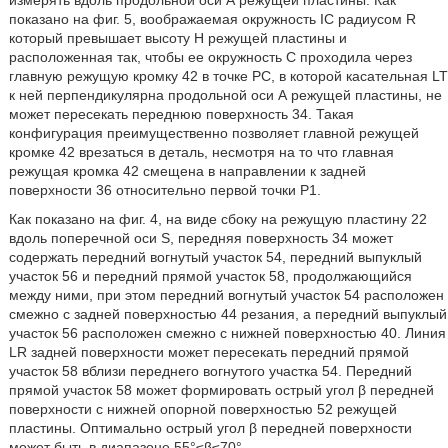
измерять вдоль продольной оси А режущей пластины. Как
показано на фиг. 5, воображаемая окружность IC радиусом R
который превышает высоту Н режущей пластины и
расположенная так, чтобы ее окружность С проходила через
главную режущую кромку 42 в точке РС, в которой касательная LT
к ней перпендикулярна продольной оси А режущей пластины, не
может пересекать переднюю поверхность 34. Такая
конфигурация преимущественно позволяет главной режущей
кромке 42 врезаться в деталь, несмотря на то что главная
режущая кромка 42 смещена в направлении к задней
поверхности 36 относительно первой точки Р1.
Как показано на фиг. 4, на виде сбоку на режущую пластину 22
вдоль поперечной оси S, передняя поверхность 34 может
содержать передний вогнутый участок 54, передний выпуклый
участок 56 и передний прямой участок 58, продолжающийся
между ними, при этом передний вогнутый участок 54 расположен
смежно с задней поверхностью 44 резания, а передний выпуклый
участок 56 расположен смежно с нижней поверхностью 40. Линия
LR задней поверхности может пересекать передний прямой
участок 58 вблизи переднего вогнутого участка 54. Передний
прямой участок 58 может формировать острый угол β передней
поверхности с нижней опорной поверхностью 52 режущей
пластины. Оптимально острый угол β передней поверхности
может быть в диапазоне 55°≤β≤70°.