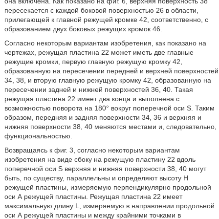
она включена. Как показано на фиг. 6, верхняя поверхность 38
пересекается с каждой боковой поверхностью 26 в области,
прилегающей к главной режущей кромке 42, соответственно, с
образованием двух боковых режущих кромок 46.
Согласно некоторым вариантам изобретения, как показано на
чертежах, режущая пластина 22 может иметь две главные
режущие кромки, первую главную режущую кромку 42,
образованную на пересечении передней и верхней поверхностей
34, 38, и вторую главную режущую кромку 42, образованную на
пересечении задней и нижней поверхностей 36, 40. Такая
режущая пластина 22 имеет два конца и выполнена с
возможностью поворота на 180° вокруг поперечной оси S. Таким
образом, передняя и задняя поверхности 34, 36 и верхняя и
нижняя поверхности 38, 40 меняются местами и, следовательно,
функциональностью.
Возвращаясь к фиг. 3, согласно некоторым вариантам
изобретения на виде сбоку на режущую пластину 22 вдоль
поперечной оси S верхняя и нижняя поверхности 38, 40 могут
быть, по существу, параллельны и определяют высоту Н
режущей пластины, измеряемую перпендикулярно продольной
оси А режущей пластины. Режущая пластина 22 имеет
максимальную длину L, измеряемую в направлении продольной
оси А режущей пластины и между крайними точками в