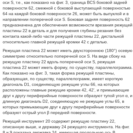
оси S, т.е., как показано на фиг. 3, граница BCS боковой задней
поверхности 62, смежной с боковой выступающей поверхностью
64 на каждой боковой поверхности 26, может быть выпуклой и в
направлении поперечной оси S. Боковая задняя поверхность 62
предназначена для обеспечения возможности врезания режущей
пластины 22 в деталь и для получения глубины резания без
контакта какой-либо части режущей пластины 22, дистальной
относительно главной режущей кромки 42 с деталью.
Режущая пластина 22 может иметь двухстороннюю (180°) осевую
симметрию относительно поперечной оси S. На виде сбоку на
режущую пластину 22 вдоль поперечной оси S, режущая
пластина 22 может иметь форму, по существу, параллелограмма.
Как показано на фиг. 3, такая форма режущей пластины,
образующая, по существу, параллелограмм, имеет короткую
диагональ D1, соединяющую режущие углы 66, на которых
расположены главные режущие кромки 42, 42', и примыкающие
друг к другу периферийные поверхности образуют тупой угол α, и
длинную диагональ D2, соединяющую не режущие углы 65, в
которых примыкающие друг к другу периферийные поверхности
образуют острый угол β передней поверхности.
Режущий инструмент 20 содержит режущую пластину 22,
описанную выше, и державку 24 режущего инструмента. На фиг.
8 и 9 показана державка 24, имеющая продольную ось В