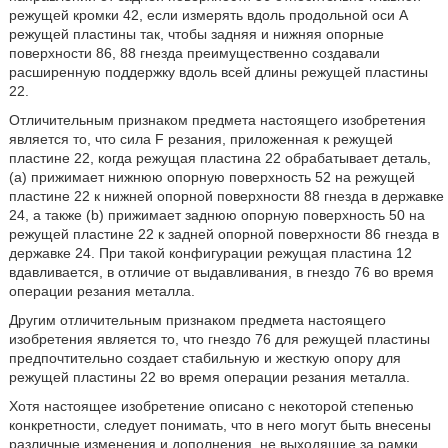
режущей кромки 42, если измерять вдоль продольной оси А
режущей пластины так, чтобы задняя и нижняя опорные
поверхности 86, 88 гнезда преимущественно создавали
расширенную поддержку вдоль всей длины режущей пластины
22.
Отличительным признаком предмета настоящего изобретения
является то, что сила F резания, приложенная к режущей
пластине 22, когда режущая пластина 22 обрабатывает деталь,
(а) прижимает нижнюю опорную поверхность 52 на режущей
пластине 22 к нижней опорной поверхности 88 гнезда в державке
24, а также (b) прижимает заднюю опорную поверхность 50 на
режущей пластине 22 к задней опорной поверхности 86 гнезда в
державке 24. При такой конфигурации режущая пластина 12
вдавливается, в отличие от выдавливания, в гнездо 76 во время
операции резания металла.
Другим отличительным признаком предмета настоящего
изобретения является то, что гнездо 76 для режущей пластины
предпочтительно создает стабильную и жесткую опору для
режущей пластины 22 во время операции резания металла.
Хотя настоящее изобретение описано с некоторой степенью
конкретности, следует понимать, что в него могут быть внесены
различные изменения и дополнения, не выходящие за рамки