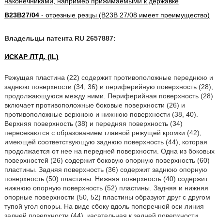
наконечниками, например прижимаемыми к державке
B23B27/04
- отрезные резцы (B23B 27/08 имеет преимущество)
Владельцы патента RU 2657887:
ИСКАР ЛТД. (IL)
Режущая пластина (22) содержит противоположные переднюю и
заднюю поверхности (34, 36) и периферийную поверхность (28),
продолжающуюся между ними. Периферийная поверхность (28)
включает противоположные боковые поверхности (26) и
противоположные верхнюю и нижнюю поверхности (38, 40).
Верхняя поверхность (38) и передняя поверхность (34)
пересекаются с образованием главной режущей кромки (42),
имеющей соответствующую заднюю поверхность (44), которая
продолжается от нее на передней поверхности. Одна из боковых
поверхностей (26) содержит боковую опорную поверхность (60)
пластины. Задняя поверхность (36) содержит заднюю опорную
поверхность (50) пластины. Нижняя поверхность (40) содержит
нижнюю опорную поверхность (52) пластины. Задняя и нижняя
опорные поверхности (50, 52) пластины образуют друг с другом
тупой угол опоры. На виде сбоку вдоль поперечной оси линия
задней поверхности (44), касательная к задней поверхности,