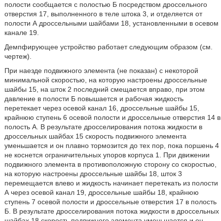
полости сообщается с полостью Б посредством дроссельного
отверстия 17, выполненного в теле штока 3, и отделяется от
полости А дроссельными шайбами 18, установленными в осевом
канале 19.
Демпфирующее устройство работает следующим образом (см.
чертеж).
При наезде подвижного элемента (не показан) с некоторой
минимальной скоростью, на которую настроены дроссельные
шайбы 15, на шток 2 последний смещается вправо, при этом
давление в полости Б повышается и рабочая жидкость
перетекает через осевой канал 16, дроссельные шайбы 15,
крайнюю ступень 6 осевой полости и дроссельные отверстия 14 в
полость А. В результате дросселирования потока жидкости в
дроссельных шайбах 15 скорость подвижного элемента
уменьшается и он плавно тормозится до тех пор, пока поршень 4
не коснется ограничительных упоров корпуса 1. При движении
подвижного элемента в противоположную сторону со скоростью,
на которую настроены дроссельные шайбы 18, шток 3
перемещается влево и жидкость начинает перетекать из полости
А через осевой канал 19, дроссельные шайбы 18, крайнюю
ступень 7 осевой полости и дроссельные отверстия 17 в полость
Б. В результате дросселирования потока жидкости в дроссельных
шайбах 18 скорость подвижного элемента уменьшается и он