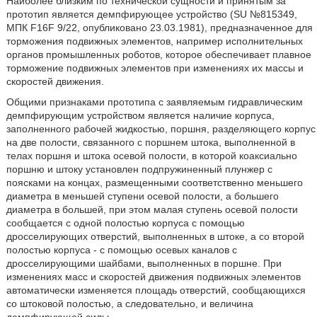
Наиболее близким по технической сущности и принятым за
прототип является демпфирующее устройство (SU №815349,
МПК F16F 9/22, опубликовано 23.03.1981), предназначенное для
торможения подвижных элементов, например исполнительных
органов промышленных роботов, которое обеспечивает плавное
торможение подвижных элементов при изменениях их массы и
скоростей движения.
Общими признаками прототипа с заявляемым гидравлическим
демпфирующим устройством является наличие корпуса,
заполненного рабочей жидкостью, поршня, разделяющего корпус
на две полости, связанного с поршнем штока, выполненной в
телах поршня и штока осевой полости, в которой коаксиально
поршню и штоку установлен подпружиненный плунжер с
поясками на концах, размещенными соответственно меньшего
диаметра в меньшей ступени осевой полости, а большего
диаметра в большей, при этом малая ступень осевой полости
сообщается с одной полостью корпуса с помощью
дросселирующих отверстий, выполненных в штоке, а со второй
полостью корпуса - с помощью осевых каналов с
дросселирующими шайбами, выполненных в поршне. При
изменениях масс и скоростей движения подвижных элементов
автоматически изменяется площадь отверстий, сообщающихся
со штоковой полостью, а следовательно, и величина