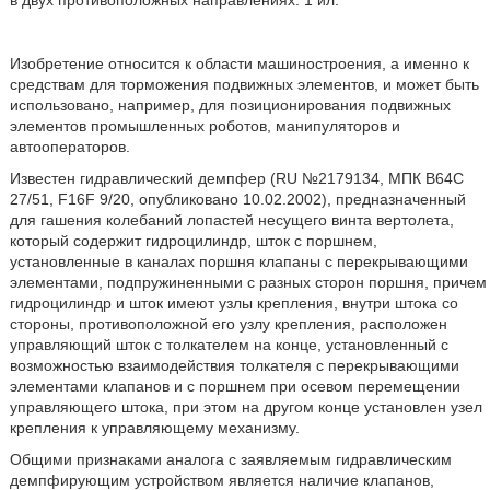
в двух противоположных направлениях. 1 ил.
Изобретение относится к области машиностроения, а именно к
средствам для торможения подвижных элементов, и может быть
использовано, например, для позиционирования подвижных
элементов промышленных роботов, манипуляторов и
автооператоров.
Известен гидравлический демпфер (RU №2179134, МПК В64С
27/51, F16F 9/20, опубликовано 10.02.2002), предназначенный
для гашения колебаний лопастей несущего винта вертолета,
который содержит гидроцилиндр, шток с поршнем,
установленные в каналах поршня клапаны с перекрывающими
элементами, подпружиненными с разных сторон поршня, причем
гидроцилиндр и шток имеют узлы крепления, внутри штока со
стороны, противоположной его узлу крепления, расположен
управляющий шток с толкателем на конце, установленный с
возможностью взаимодействия толкателя с перекрывающими
элементами клапанов и с поршнем при осевом перемещении
управляющего штока, при этом на другом конце установлен узел
крепления к управляющему механизму.
Общими признаками аналога с заявляемым гидравлическим
демпфирующим устройством является наличие клапанов,