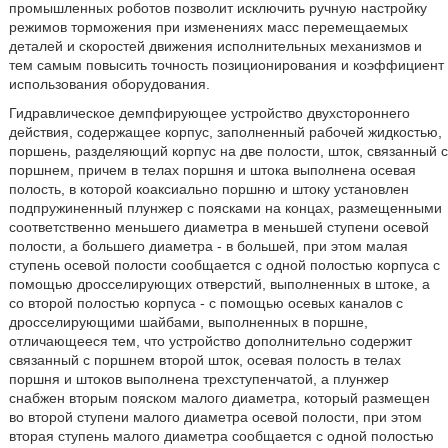
промышленных роботов позволит исключить ручную настройку
режимов торможения при изменениях масс перемещаемых
деталей и скоростей движения исполнительных механизмов и
тем самым повысить точность позиционирования и коэффициент
использования оборудования.
Гидравлическое демпфирующее устройство двухстороннего
действия, содержащее корпус, заполненный рабочей жидкостью,
поршень, разделяющий корпус на две полости, шток, связанный с
поршнем, причем в телах поршня и штока выполнена осевая
полость, в которой коаксиально поршню и штоку установлен
подпружиненный плунжер с поясками на концах, размещенными
соответственно меньшего диаметра в меньшей ступени осевой
полости, а большего диаметра - в большей, при этом малая
ступень осевой полости сообщается с одной полостью корпуса с
помощью дросселирующих отверстий, выполненных в штоке, а
со второй полостью корпуса - с помощью осевых каналов с
дросселирующими шайбами, выполненных в поршне,
отличающееся тем, что устройство дополнительно содержит
связанный с поршнем второй шток, осевая полость в телах
поршня и штоков выполнена трехступенчатой, а плунжер
снабжен вторым пояском малого диаметра, который размещен
во второй ступени малого диаметра осевой полости, при этом
вторая ступень малого диаметра сообщается с одной полостью