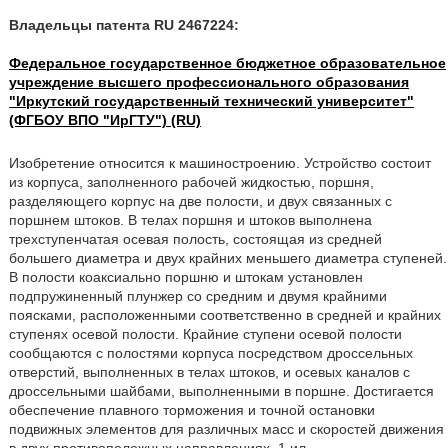
Владельцы патента RU 2467224:
Федеральное государственное бюджетное образовательное
учреждение высшего профессионального образования
"Иркутский государственный технический университет"
(ФГБОУ ВПО "ИрГТУ") (RU)
Изобретение относится к машиностроению. Устройство состоит
из корпуса, заполненного рабочей жидкостью, поршня,
разделяющего корпус на две полости, и двух связанных с
поршнем штоков. В телах поршня и штоков выполнена
трехступенчатая осевая полость, состоящая из средней
большего диаметра и двух крайних меньшего диаметра ступеней.
В полости коаксиально поршню и штокам установлен
подпружиненный плунжер со средним и двумя крайними
поясками, расположенными соответственно в средней и крайних
ступенях осевой полости. Крайние ступени осевой полости
сообщаются с полостями корпуса посредством дроссельных
отверстий, выполненных в телах штоков, и осевых каналов с
дроссельными шайбами, выполненными в поршне. Достигается
обеспечение плавного торможения и точной остановки
подвижных элементов для различных масс и скоростей движения