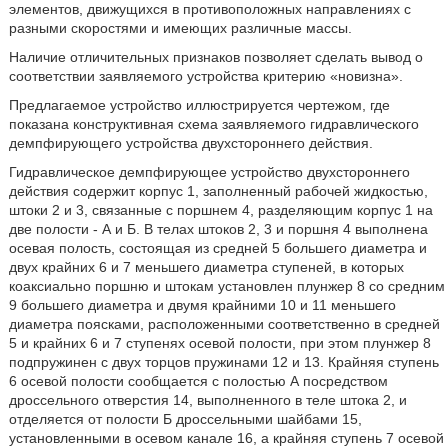
элементов, движущихся в противоположных направлениях с
разными скоростями и имеющих различные массы.
Наличие отличительных признаков позволяет сделать вывод о
соответствии заявляемого устройства критерию «новизна».
Предлагаемое устройство иллюстрируется чертежом, где
показана конструктивная схема заявляемого гидравлического
демпфирующего устройства двухстороннего действия.
Гидравлическое демпфирующее устройство двухстороннего
действия содержит корпус 1, заполненный рабочей жидкостью,
штоки 2 и 3, связанные с поршнем 4, разделяющим корпус 1 на
две полости - А и Б. В телах штоков 2, 3 и поршня 4 выполнена
осевая полость, состоящая из средней 5 большего диаметра и
двух крайних 6 и 7 меньшего диаметра ступеней, в которых
коаксиально поршню и штокам установлен плунжер 8 со средним
9 большего диаметра и двумя крайними 10 и 11 меньшего
диаметра поясками, расположенными соответственно в средней
5 и крайних 6 и 7 ступенях осевой полости, при этом плунжер 8
подпружинен с двух торцов пружинами 12 и 13. Крайняя ступень
6 осевой полости сообщается с полостью А посредством
дроссельного отверстия 14, выполненного в теле штока 2, и
отделяется от полости Б дроссельными шайбами 15,
установленными в осевом канале 16, а крайняя ступень 7 осевой