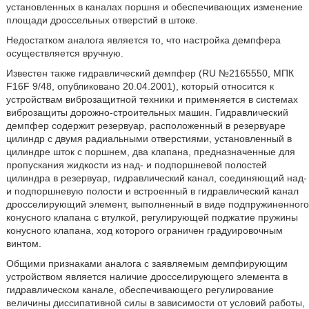
установленных в каналах поршня и обеспечивающих изменение
площади дроссельных отверстий в штоке.
Недостатком аналога является то, что настройка демпфера
осуществляется вручную.
Известен также гидравлический демпфер (RU №2165550, МПК
F16F 9/48, опубликовано 20.04.2001), который относится к
устройствам виброзащитной техники и применяется в системах
виброзащиты дорожно-строительных машин. Гидравлический
демпфер содержит резервуар, расположенный в резервуаре
цилиндр с двумя радиальными отверстиями, установленный в
цилиндре шток с поршнем, два клапана, предназначенные для
пропускания жидкости из над- и подпоршневой полостей
цилиндра в резервуар, гидравлический канал, соединяющий над-
и подпоршневую полости и встроенный в гидравлический канал
дросселирующий элемент, выполненный в виде подпружиненного
конусного клапана с втулкой, регулирующей поджатие пружины
конусного клапана, ход которого ограничен градуировочным
винтом.
Общими признаками аналога с заявляемым демпфирующим
устройством является наличие дросселирующего элемента в
гидравлическом канале, обеспечивающего регулирование
величины диссипативной силы в зависимости от условий работы,